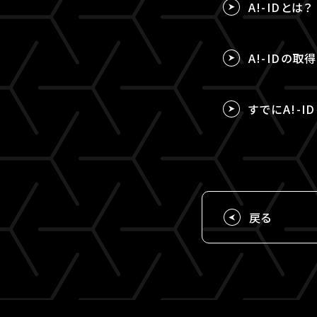
A!-IDとは？
A!-IDの
すでにA!-I
戻る