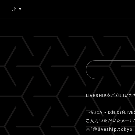
JP
JP
EN
LIVESHIPをご利用い
下記にA!-IDおよびLI
ご入力いただいたメール
※「＠liveship.to