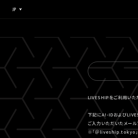
JP
JP
EN
LIVESHIPをご利用い
下記にA!-IDおよびLI
ご入力いただいたメール
※「＠liveship.to