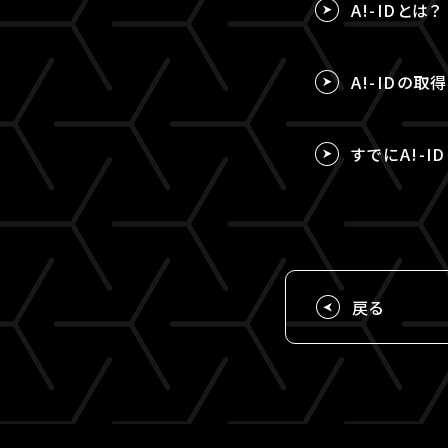
A!-IDとは？
A!-IDの
すでにA!-I
戻る