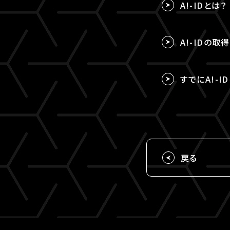
A!-IDとは？
A!-IDの
すでにA!-I
戻る