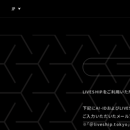
JP
JP
EN
LIVESHIPをご利用い
下記にA!-IDおよびLI
ご入力いただいたメール
※「＠liveship.to