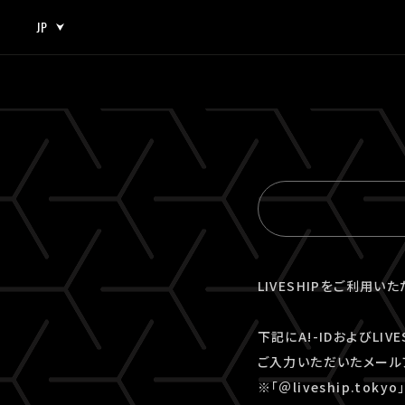
JP
JP
EN
LIVESHIPをご利用い
下記にA!-IDおよびLI
ご入力いただいたメール
※「＠liveship.to