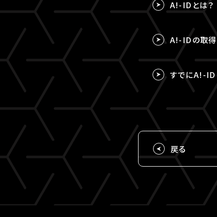
A!-IDとは？
A!-IDの
すでにA!-I
戻る