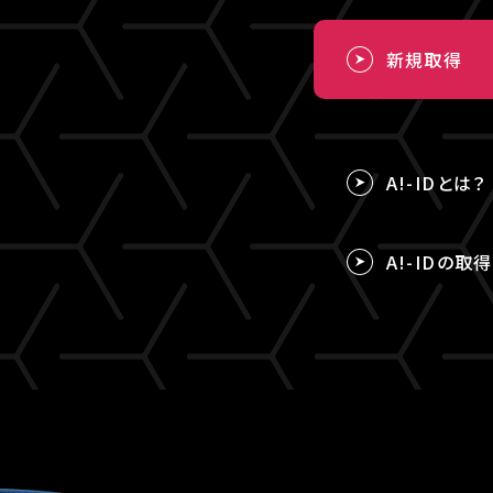
新規取得
A!-IDとは？
A!-IDの