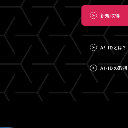
新規取得
A!-IDとは？
A!-IDの