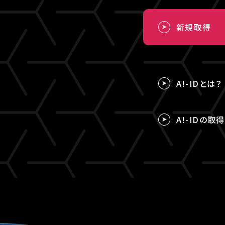
新規取得
A!-IDとは？
A!-IDの