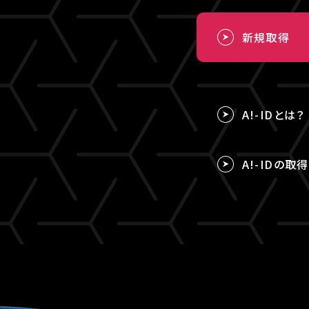
新規取得
A!-IDとは？
A!-IDの