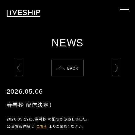
TOP
NEWS
ABOUT
NEWS
SCHEDULE
BACK
REQUIREMENTS
FAQ
2026.05.06
CONTACT
春琴抄 配信決定！
MYPAGE
2026.05.29に、春琴抄 の配信が決定しました。
公演情報詳細は「
こちら
」よりご確認ください。
@LIVESHIP_info