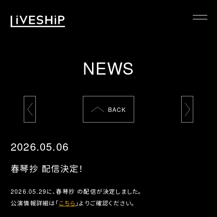
TOP
NEWS
ABOUT
NEWS
SCHEDULE
BACK
REQUIREMENTS
FAQ
2026.05.06
CONTACT
春琴抄 配信決定！
MYPAGE
2026.05.29に、春琴抄 の配信が決定しました。
公演情報詳細は「
こちら
」よりご確認ください。
@LIVESHIP_info