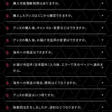
Q.
購入可能個数制限はありますか。
※LIVESHIPへの会員登録については
［Q:LIVESHIPを利用するに
ご注文手続きが完了した時点で在庫確保となります。
はどうすればいいですか。］
をご参照ください。
ただしコンビニ決済をご利用の場合、支払い期限を過ぎると在庫
A.
公演・グッズにより異なります。グッズ商品詳細ページなどでご確
Q.
購入したグッズはどこから確認できますか。
確保はリセットされますので予めご了承ください。
認ください。
A.
「決済完了のお知らせ」メール、または「マイページ」内「グッズ購入
Q.
グッズの購入後、キャンセル・変更などはできますか。
情報」よりご確認いただけます。
A.
お客様都合による商品購入後の注文内容の変更・キャンセル・返
Q.
グッズの購入後、お届け先住所の変更はできますか。
品・交換は一切お受けできません。
また、一度決済を完了された決済手段を変更することもできません
A.
購入後、「マイページ」内「グッズ購入情報」にて、配送状況が「出荷
Q.
海外への発送はできますか。
のでご注意ください。
準備前」の場合に変更が可能です。
※発送先が日本国外の場合、購入後の住所変更はできません。予
A.
公演・グッズにより異なります。グッズ商品詳細ページなどでご確
Q.
お届け先住所（日本国外）入力後、エラーで次のページへ進めま
めご了承ください。
認ください。
せん。
A.
日本国外の郵便番号をご入力する際、システムの仕様上、正しく郵
Q.
海外への発送の場合、関税はどうなりますか。
便番号を入力しているにも関わらずエラーとなる場合がございま
す。
A.
関税はお客様ご自身でお支払いください。関税の計算は各国税関
Q.
グッズの発送はいつ頃ですか。
その場合は、末尾1桁か2桁を削除、もしくは未記入にてお手続きを
の判断によります。
お試しください。
また、現地税関での商品配達停止に関しては、当サービスは一切
A.
公演・グッズにより異なります。「マイページ」内「グッズ購入情報」
Q.
複数回注文をしましたが、送料はどうなりますか。
の責任を負いかねます。
にて発送状況の確認ができます。