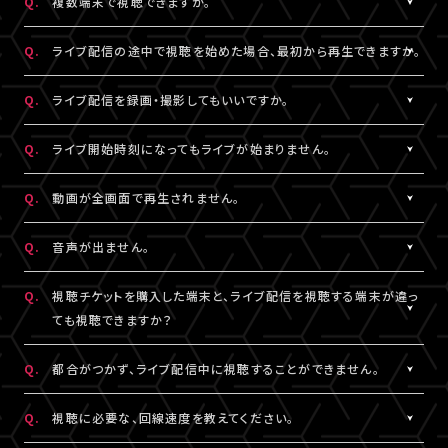
Q.
複数端末で視聴できますか。
※コンビニ決済にてお申込みをされている場合、お支払い（ご入
用されているメールアドレスをご確認のうえ、改めてログインをお
スマートフォン、タブレットをご利用の場合、LINEやメール等のアプ
有線接続、もしくはWi-Fiのご利用を推奨いたします。お客様の視聴
金）完了後にご視聴いただけます。
▼以下もあわせてご確認ください。
試しください。
リ内ブラウジングではなく、指定のブラウザ（iPhone・iPadの場合
環境に伴う閲覧の不具合に関しては、当サービスは一切の責任を
A.
チケット1枚につき1端末まで視聴可能となっております。
Q.
ライブ配信の途中で視聴を始めた場合、最初から再生できますか。
1.ご登録のA!-ID（メールアドレス）とは別のメールアドレスをご利
※「決済完了のお知らせ」メールをお受取りいただいているA!-
は「Safari」、Androidの場合は「Chrome」）で当サービスをご利
負いかねます。
複数端末でのログインが検知された場合には、一方の端末がログ
用になっていませんか？
ID（メールアドレス）にてログインしてください。
用ください。
アウトされます。
A.
ライブ配信の途中からご利用の場合は、視聴開始された時点から
Q.
ライブ配信を録画・撮影してもいいですか。
の再生となります。
2.推奨環境からお試しいただいていますか？
3.全て半角英数で入力できていますか？
A.
原則、カメラ・スマートフォンなどによる画面録画・撮影・録音は禁
Q.
ライブ開始時刻になってもライブが始まりません。
ご利用の環境が推奨環境でない場合、正常にページ遷移ができな
必ず半角数字でご入力ください。全角入力ではログインできませ
止いたします。
い可能性がございます。推奨環境は
こちら
よりご確認ください。
ん。
ただし各配信で別途案内があった場合はこれに限りません。
A.
リロード（再読み込み）をお試しいただき、視聴ページを更新してく
Q.
動画が全画面で再生されません。
スマートフォン、タブレットをご利用の場合、LINEやメール等のアプ
録画・撮影・録音を許可する案内のない配信でSNSや動画サイトな
ださい。
リ内ブラウジングではなく、指定のブラウザ（iPhone・iPadの場合
4.スペースが入っていませんか？
どへの無断転載・共有を行った場合、法的責任に問われる場合が
※リロード（再読み込み）方法はご利用端末により異なります。
A.
視聴画面の右下にある四角いボタンを押すと、全画面での表示に
Q.
音声が出ません。
は「Safari」、Androidの場合は「Chrome」）で当サービスをご利
入力の際、前後にスペースが入っていないかご確認ください。不要
ございます。
切り替わります。 全画面での視聴中に同じボタンを押すと、元の画
用ください。
なスペースを入れると認証されませんので、ご注意ください。
面サイズに戻ります。
A.
視聴ページの動画配信プレイヤーがミュート（消音）になっていな
Q.
視聴チケットを購入した端末と、ライブ配信を視聴する端末が違っ
いかをご確認ください。
ても視聴できますか？
3.全て半角英数で入力できていますか？
5.キーボードのNum Lock（ナムロック）が押されていませんか？
また、ご利用の端末がマナーモードになっていないか、音量設定が
必ず半角数字でご入力ください。全角入力ではログインできませ
ノートパソコンをご利用の方は、Num Lockキーが外れた状態で行
小さくなっていないかをご確認ください。
A.
視聴チケットをご購入いただいた際と同じA!-ID（メールアドレス）・
Q.
都合がつかず、ライブ配信中に視聴することができません。
ん。
ってください。
パスワードでログインいただければ、端末が違ってもご視聴いただ
けます。
A.
アーカイブ配信がある場合は、視聴チケットをお持ちの方に限りご
Q.
視聴に必要な、回線速度を教えてください。
4.スペースが入っていませんか？
ライブ配信を視聴する端末が
推奨環境
であることをご確認のうえ、
視聴いただけます。
入力の際、前後にスペースが入っていないかご確認ください。不要