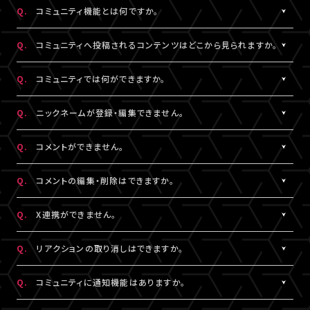
https://www.asmart.jp/support
数料については、ポイント付与対象外です。
Q.
コミュニティ機能とは何ですか。
A!-POINTは商品の発送後、約2週間で加算されます。
A.
配信視聴ページに投稿される期間限定コンテンツをお楽しみいた
ポイントの残高、有効期限、付与履歴については
A!-IDサイト
にロ
Q.
コミュニティへ投稿されるコンテンツはどこから見られますか。
だける機能です。
グイン後、マイページよりご確認いただけます。
コミュニティ機能が提供されている配信に限り、対象の視聴チケッ
A.
対象の視聴チケットを購入したA!-ID（メールアドレス）とパスワー
なお、LIVESHIPでのポイント利用はできません。A!-POINT・A!-ID
Q.
コミュニティでは何ができますか。
トを購入したユーザーのみがご利用・閲覧することができます。
ドでログインのうえ、配信視聴ページ内「スペシャル」から閲覧する
については
こちら
。
ことができます。
A.
配信視聴ページに投稿される期間限定コンテンツをお楽しみいた
Q.
ニックネームが登録・編集できません。
なお、各公演・視聴チケット種別によりコミュニティ機能の有無は
だけるほか、投稿されたコンテンツに対して、コメントやリアクショ
※ポイントの現金への換金はできません。
異なります。
ンをすることができます。
A.
※ポイントを他人に譲渡したり、別のA!-IDでの保有ポイントと合
コメントをするには、ニックネームの設定が必要です。
Q.
コメントができません。
また、コミュニティごと（配信ごと）に、コンテンツの内容や投稿頻
また、他のユーザーのコメントに対してもリアクションをすること
算してご使用いただく事はできません。
ニックネームは「マイページ」内「投稿設定」にて登録・変更が可能
度などは異なります。予めご了承ください。
ができます。
※正しくお支払いいただけなかった場合、付与したポイントを回収
です。
A.
コミュニティ機能ガイドライン
に反している可能性がございます。
Q.
コメントの編集・削除はできますか。
させていただく場合がございます。
絵文字・機種依存文字等が含まれている場合は登録できませんの
入力内容を変更してもコメントができない場合は
こちら
にお問い合
でご注意ください。
わせください。
A.
ご自身のコメントは「削除する」より削除することができます。
Q.
X連携ができません。
なお、ユーザーがニックネームを変更した場合であっても、過去の
ただし、一度投稿済みのコメントを編集することはできません。編
コメントのニックネームは変更されず、変更前のニックネームが表
集したい場合は、投稿済みのコメントを削除してから新たにコメン
A.
X連携は「マイページ」内「投稿設定」にて設定が可能です。
Q.
リアクションの取り消しはできますか。
示されます。
トしていただく必要がございます。
詳しくは
こちら
をご確認ください。
※ニックネームの登録・編集は配信視聴ページからも設定いただ
※X連携は配信視聴ページからも設定いただけます。
A.
ご自身でつけたリアクションは再度「♡」を押していただくことで取
Q.
コミュニティに通知機能はありますか。
けます。
※公演によってはX連携をご利用いただけない場合があります。
り消しすることができます。
※チャット機能が設定されている配信では、コミュニティ機能とチ
A.
現在、通知機能はございません。