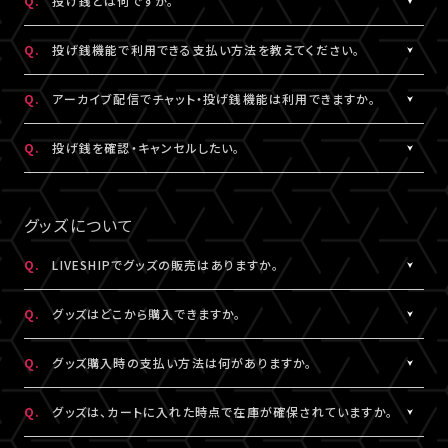
Q.
投げ銭とは何ですか。
なお、ユーザーがニックネームを変更した場合であっても、過去の
※公演によってはX連携をご利用いただけない場合があります。
欄上部「×」印）を押下すると、チャット非表示となります。 また、全
iOS：なし
チャットのニックネームは変更されず、変更前のニックネームが表
画面表示にした場合も、チャットは非表示になります。
A.
配信中にチップを送ることができる機能です。
Android：Chrome
Q.
投げ銭機能で利用できる支払い方法を教えてください。
示されます。
投げ銭機能をご利用の場合は、「マイページ」内「基本情報」にござ
※ニックネームの登録・編集は配信視聴ページからも設定いただ
います「決済情報」にてクレジットカード決済情報のご登録いただ
A.
クレジットカード決済をご利用いただけます。
Q.
アーカイブ配信でチャット・投げ銭機能は利用できますか。
けます。
くか、
投げ銭機能をご利用の場合は、「マイページ」内「基本情報」にござ
※コミュニティ機能が設定されている配信では、コミュニティ機能
配信中に配信視聴ページよりクレジットカード決済情報のご登録
います「決済情報」にてクレジットカード決済情報のご登録いただ
A.
公演により異なります。チケット販売ページなどでご確認ください。
Q.
投げ銭を確認・キャンセルしたい。
とチャット機能のニックネーム設定は連動されます。
をお願いいたします。
くか、
※公演によっては、投げ銭機能をご利用いただけない場合があり
配信中に配信視聴ページよりクレジットカード決済情報のご登録
A.
投げ銭をキャンセルすることはできません。投げ銭機能をご利用の
ます。
をお願いいたします。
場合は、金額に誤りがないか確認のうえ、ご利用ください。
グッズについて
なお、決済方法については今後追加される可能性がございます。
複数回クリックにより、重複課金となる可能性がございますので、
ご注意ください。
Q.
LIVESHIPでグッズの販売はありますか。
※ご利用になった投げ銭は「マイページ」内「投げ銭履歴」よりご
A.
グッズの販売有無は各配信により異なります。
確認いただけます。
Q.
グッズはどこから購入できますか。
A.
各配信視聴ページなどでご購入いただけます。
Q.
グッズ購入時の支払い方法は何がありますか。
LIVESHIPにご登録のA!-ID（メールアドレス）でログインのうえ、ご
利用ください。
A.
クレジットカード決済、コンビニ決済がご利用いただけます。
Q.
グッズは、カートに入れた時点で在庫が確保されていますか。
※グッズをご購入いただくには、LIVESHIPへの会員登録が必要と
なります。
A.
カートに入れた時点では在庫確保とはなりません。