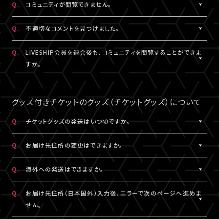
Q.
コミュニティが閲覧できません。
ャット機能のニックネーム設定は連動されます。
コンテンツの投稿、コメント、リアクションはユーザーへ通知され
ません。
A.
コミュニティが表示されない場合は、コミュニティ機能実施期間外
Q.
不適切なコメントを見つけました。
であるか、対象外の視聴チケットを購入されている可能性がありま
す。
A.
コミュニティ機能ガイドライン
に反するコメントなどを見つけた場
Q.
LIVESHIP会員を退会後も、コミュニティを閲覧することができま
コミュニティの実施有無や、実施期間については、各公演のチケッ
合は、コメント内の「報告する」ボタンより管理者に報告をすること
すか。
ト販売ページなどでご確認ください。
ができます。
なお、通報機能は報告された当該コメントの削除を保証するもの
A.
LIVESHIP会員を退会された場合は、コミュニティ機能提供期間内
ではございません。
であってもご利用・閲覧いただけなくなります。
グッズ付きチケットのグッズ（チケットグッズ）について
なお、過去のコメント・リアクション及びニックネームは、LIVESHIP
会員を退会された場合でも引き続きコミュニティに掲載されます。
Q.
チケットグッズの発送はいつ頃ですか。
予めご了承ください。
A.
公演・券種により異なります。
Q.
お届け先住所の変更はできますか。
「マイページ」内「チケット購入情報」にて発送状況の確認ができま
す。
A.
購入後、「マイページ」内「チケット購入情報」にて、配送状況が「出
Q.
海外への発送はできますか。
※チケットグッズの発送後、「チケットグッズ発送完了のお知らせ」
荷準備前」の場合に変更が可能です。
メールが配信されます。
※発送先が日本国外の場合、購入後の住所変更はできません。予
A.
公演・券種により異なります。チケット販売ページにてご確認くださ
Q.
お届け先住所（日本国外）入力後、エラーで次のページへ進めま
通信の関係上、メールが届かない可能性もございますので、必ず、
めご了承ください。
い。
せん。
「マイページ」内「チケット購入情報」よりご確認ください。