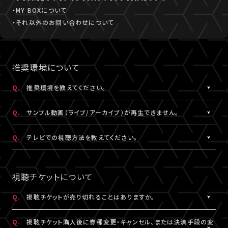
・MY BOXについて
・それ以外のお問い合わせについて
推奨環境について
Q.
推奨環境を教えてください。
A.
こちら
より推奨環境をご確認ください。
Q.
サンプル動画（ライブ/アーカイブ）が再生できません。
A.
推奨環境
をご確認ください。推奨環境でも再生できない場合は
こち
Q.
テレビでの視聴方法を教えてください。
ら
にお問い合わせください。
A.
テレビでの視聴方法の⼀例を
こちら
でご紹介しております。
テレビ視聴は、当サービスの推奨環境ではありません。
視聴チケットについて
参考にされる際は、あくまで推奨環境ではないことをご理解・ご了
承のうえ、事前にテスト視聴をお試しください。
Q.
視聴チケットが売り切れることはありますか。
A.
原則、視聴チケットの売り切れはございません。ただし公演・券種に
※テレビでのご視聴中に生じた不具合に関しては、当サービスは
Q.
視聴チケット購入後に券種変更・キャンセル、または決済手段の変
よっては枚数に限りがある場合がございます。