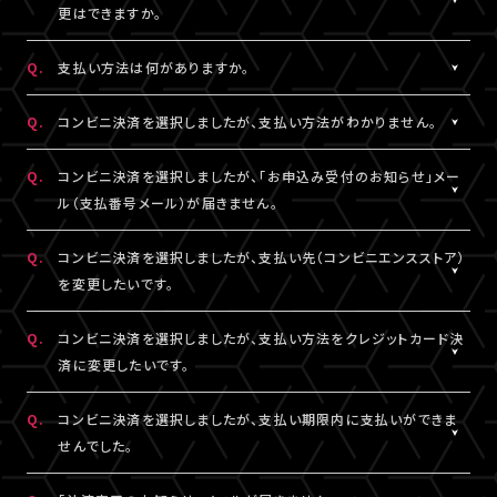
一切の責任を負いかねます。
更はできますか。
詳細はチケット販売ページでご確認ください。
※テレビ等での視聴をご希望の場合は、サンプル動画視聴ページ
A.
一度決済を完了された視聴チケットの券種変更・キャンセルは一切
でサンプル動画の映像と音声が正常に再生できることをご確認の
Q.
支払い方法は何がありますか。
お受けできません。
うえ、ご自身の判断で視聴チケットのご購入をご検討ください。
A.
クレジットカード決済、コンビニ決済がご利用いただけます。
Q.
コンビニ決済を選択しましたが、支払い方法がわかりません。
※クレジットカード決済の場合、即時決済となります。
決済の明細には「LIVESHIP」と表示されます。
※コンビニ決済の場合、お支払いがお済みでない場合のみ、券種
A.
コンビニ決済の支払い方法は、下記よりご確認ください。
Q.
コンビニ決済を選択しましたが、「お申込み受付のお知らせ」メー
変更・キャンセルが可能です。
ル（支払番号メール）が届きません。
■コンビニ決済支払い方法（手順4以降）
□ローソン・ミニストップ
A.
コンビニ決済を選択された場合、「お申込み受付のお知らせ」メー
Q.
コンビニ決済を選択しましたが、支払い先（コンビニエンスストア）
https://www.sbpayment.jp/support/how_to_pay/cvs/laws
ル（支払番号メール）は、視聴チケット販売ページでご入力いただ
を変更したいです。
□ファミリーマート
いたA!-ID（メールアドレス）宛に【@liveship.tokyo】ドメインから
https://www.sbpayment.jp/support/how_to_pay/cvs/famil
配信しております。
A.
コンビニ決済の支払先（コンビニエンスストア）を変更する場合は、
Q.
コンビニ決済を選択しましたが、支払い方法をクレジットカード決
□セイコーマート
“迷惑メール”として自動振り分け・受信拒否されていないかご確
「マイページ」内「チケット購入情報」より、支払先を変更したいチケ
済に変更したいです。
https://www.sbpayment.jp/support/how_to_pay/cvs/seico
認ください。
ットを選択。
「支払い方法・コンビニの変更」から、「コンビニ決済をキャンセル」
A.
コンビニ決済未入金の場合は、支払い方法をクレジットカード決済
Q.
コンビニ決済を選択しましたが、支払い期限内に支払いができま
支払番号は、「マイページ」内「チケット購入情報」にも記載されて
を押してください。
に変更していただけます。
せんでした。
おりますので、メールが未着の場合は上記をご確認のうえ、期限内
コンビニ決済のキャンセル後、再度「マイページ」内「チケット購入
「マイページ」内「チケット購入情報」より、支払方法を変更したいチ
にお手続きください。
情報」にアクセスいただくと、「新たに手続きする」というボタンが
ケットを選択。
A.
支払い期限を過ぎてしまった場合は、再度、チケット販売ページか