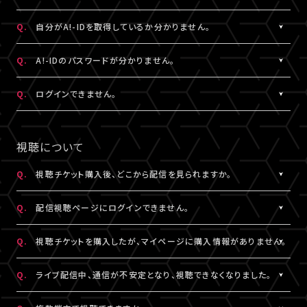
状態など詳細を記載のうえ、
ける共通の会員ID（無料）です。
こちら
よりお問い合わせください。
※A!-IDについては
［Q:A!-IDとは何ですか？］
をご参照ください。
A.
ご入力いただいたメールアドレス宛に【@liveship.tokyo】ドメイ
Q.
自分がA!-IDを取得しているか分かりません。
・「A!SMART」でグッズを購入されたことがある場合は、その際に
ンから、認証コードをお知らせするメールを配信しております。
登録されたメールアドレスがA!-IDとなります。
“迷惑メール”として自動振り分け・受信拒否されていないかご確
A.
お持ちのメールアドレスのA!-ID取得有無は、
こちら
より確認するこ
Q.
A!-IDのパスワードが分かりません。
・A!-IDが必要なファンクラブ会員の場合、そちらで登録・連携され
認ください。
とができます。
たメールアドレスがA!-IDとなります。
※すでに「A!SMART」をご利用の方はA!-IDの取得が完了していま
A.
パスワードをお忘れの場合は、
こちら
よりパスワード再設定を行え
Q.
ログインできません。
・A!-ID（メールアドレス）をお持ちでない方は、LIVESHIP会員登録
※認証コードは発行より10分間有効です。
す。ご利用のA!-ID（メールアドレス）とパスワードでログインくださ
ます。
の過程で取得していただけます。
※未着の場合、改めて新規取得からお手続きください。
い。
A.
LIVESHIPにご登録のA!-ID（メールアドレス）とパスワードをご入
・お持ちのメールアドレスのA!-ID取得有無は、
こちら
より確認する
※複数回発行された場合は、一番新しい認証コードをご利用くだ
※A!-IDが必要なファンクラブ会員の場合、そちらで登録・連携され
力ください。
視聴について
ことができます。
さい。
たメールアドレスがA!-IDとなります。
※パスワードをお忘れの場合は、
こちら
よりパスワード再設定を行
えます。
Q.
視聴チケット購入後、どこから配信を見られますか。
その他、A!-IDに関する詳細は
こちら
にてご確認ください。
A.
LIVESHIPにてチケットを購入の場合、配信視聴ページにログイン
▼以下もあわせてご確認ください。
Q.
配信視聴ページにログインできません。
のうえ、ご視聴いただけます。
1.ご登録のA!-ID（メールアドレス）とは別のメールアドレスをご利
配信視聴ページは、各公演のチケット販売ページ、「マイページ」
A.
配信視聴ページにログインいただくには視聴チケットをご購入さ
用になっていませんか？
Q.
視聴チケットを購入したが、マイページに購入情報がありません。
内「チケット購入情報」よりアクセスいただけます。
れたA!-ID（メールアドレス）と、ご自身で設定したパスワードをご入
※「決済完了のお知らせ」メールでもご案内しております。
力ください。
A.
視聴チケットをご購入されたA!-ID（メールアドレス）と、異なるA!-
2.推奨環境からお試しいただいていますか？
Q.
ライブ配信中、通信が不安定となり、視聴できなくなりました。
※アーカイブ配信がある場合、同じページからご視聴いただけま
※パスワードをお忘れの場合は、
こちら
よりパスワード再設定を行
ID（メールアドレス）でログインされている可能性がございます。
ご利用の環境が推奨環境でない場合、正常にページ遷移ができな
す。
えます。
画面右上からログアウトしていただき、@以降が異なるなど、ご利
A.
い可能性がございます。推奨環境は
本配信の視聴には高速・大容量のデータ通信が必要となります。
こちら
よりご確認ください。