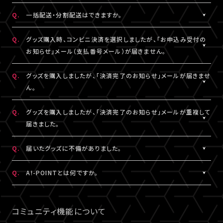
DHLにおきましては現地カスタマーサービスにお問い合わせくだ
※グッズの発送後、「グッズ発送完了のお知らせ」メールが配信さ
A.
注文番号ごとに送料がかかります。
Q.
一括配送・分割配送はできますか。
さい。
れます。
同日・同公演の注文でも、注文番号が異なれば送料は都度発生
http://www.dhl.com/en/contact_center.html
通信の関係上、メールが届かない可能性もございますので、必ず、
し、注文番号の異なる商品をまとめて発送することはできません。
A.
注文番号ごとの発送となります。
Q.
グッズ購入時、コンビニ決済を選択しましたが、「お申込み受付の
「マイページ」内「グッズ購入情報」よりご確認ください。
同日・同公演の注文でも、注文番号の異なる商品をまとめて、また
お知らせ」メール（支払番号メール）が届きません。
は分割して発送することはできません。
A.
コンビニ決済を選択された場合、「お申込み受付のお知らせ」メー
Q.
グッズを購入しましたが、「決済完了のお知らせ」メールが届きませ
ル（支払番号メール）は、LIVESHIPにご登録のA!-ID（メールアドレ
ん。
ス）宛に【@liveship.tokyo】ドメインから配信しております。
“迷惑メール”として自動振り分け・受信拒否されていないかご確
A.
「決済完了のお知らせ」メールは、LIVESHIPにご登録のA!-ID（メー
Q.
グッズを購入しましたが、「決済完了のお知らせ」メールが重複して
認ください。
ルアドレス）宛に【@liveship.tokyo】ドメインから配信しておりま
届きました。
す。 “迷惑メール”として自動振り分け・受信拒否されていないかご
なお、支払番号は支払期限内であれば、「マイページ」内「グッズ購
確認ください。
A.
「決済完了のお知らせ」メールが2通以上届いた場合、誤ってグッズ
Q.
届いたグッズに不備がありました。
入情報」にも記載されておりますので、ご確認ください。
を重複してご購入されている可能性がございます。
※「決済完了のお知らせ」メールが届いていない場合は、「マイペ
詳細を記載のうえ、
こちら
よりご連絡ください。
A.
お手数ですが、詳細を記載のうえ、商品到着後14日以内に下記よ
Q.
A!-POINTとは何ですか。
ージ」内「グッズ購入情報」をご確認ください。
りお問い合わせください。
A.
A!-POINTとは、一部のA!-IDサービスで使える・貯める事ができる
グッズ配送・お届け済み商品に関して
ポイントサービスです。
コミュニティ機能について
【A!SMART お問い合わせ窓口】
商品代金(税込)の1％がポイントとなり、商品代金以外の送料/手