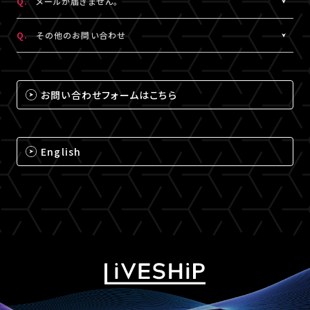
Q.
メールが届きません。
（iPhone・iPadの場合は「Safari」、Androidの場合は
A.
メールが届かない場合は、下記ドメインの受信設定をお願いいた
「Chrome」）にて閲覧ください。
Q.
その他のお問い合わせ
します。
なお、MY BOXで配信されるコンテンツは、視聴プレイヤーに
※メールの再配信はできません。迷惑メールフォルダをご確認くだ
A.
それ以外のお問い合わせについては、下記のいずれかの方法でお
ChromecastとAirPlayのアイコンは表示されません。予めご了承
さい。
問い合わせください。
ください。
お問い合わせフォームはこちら
@liveship.tokyo
【LIVESHIPお問い合わせ窓口】
@id.amob.jp
https://liveship.tokyo/mob/form/inquAdd.php?site=LS
English
グッズ配送・お届け済み商品に関して
【A!SMART お問い合わせ窓口】
https://www.asmart.jp/support