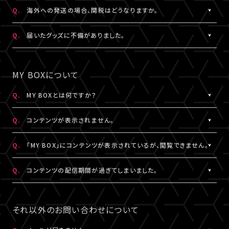
日本国外の郵便番号をご入力する際に、正しく入力しているにも関
A.
日本国外の郵便番号を入力する際、システムの仕様上、正しく郵便
Q.
海外への発送の場合、関税はどうなりますか。
わらずシステムの仕様上エラーとなる場合がございます。
番号を入力しているにも関わらずエラーとなる場合がございます。
その場合は、末尾1桁か2桁を削除、もしくは未記入にてお手続きを
その場合は、末尾1桁か2桁を削除、もしくは未記入にてお手続きを
A.
関税はお客様ご自身でお支払いください。関税の計算は各国税関
Q.
届いたグッズに不備がありました。
お試しください。
お試しください。
の判断によります。
また、現地税関での商品配達停止に関しては、当サービスは一切
A.
お手数ですが、詳細を記載のうえ、商品到着後14日以内に下記よ
なお、日本国外への配送はDHLを利用しております。
の責任を負いかねます。
りお問い合わせください。
MY BOXについて
DHLが配送対象としていない国・地域への配送はできかねます。
DHLにおきましては現地カスタマーサービスにお問い合わせくだ
予め、ご了承ください。
さい。
グッズ配送・お届け済み商品に関して
Q.
MY BOXとは何ですか？
http://www.dhl.com/en/contact_center.html
【A!SMART お問い合わせ窓口】
A.
ご購入の視聴チケットやグッズの条件に応じて、動画や画像などの
https://www.asmart.jp/support
Q.
コンテンツが表示されません。
コンテンツが配信される機能です。
コンテンツの配信がある場合、視聴チケットやグッズを購入したA!-
A.
コンテンツが表示されない場合は、コンテンツ配信期間外である
Q.
「MY BOX」にコンテンツが表示されているが、閲覧できません。
ID（メールアドレス）とパスワードでログインのうえ、「マイページ」
か、配信対象外の視聴チケットやグッズを購入されている可能性が
内「MY BOX」から確認することができます。
あります。
A.
コンテンツが「MY BOX」に表示されているにも関わらず閲覧でき
Q.
コンテンツの配信期間が過ぎてしまいました。
コンテンツの配信有無や、配信期間については、各公演のチケット
コンテンツ配信期間は、各公演のチケット販売ページやグッズ商品
ない場合、コンテンツ配信期間を経過したか、ご利用端末が推奨環
販売ページやグッズ商品詳細ページ、MY BOXなどでご確認くださ
詳細ページ、MY BOXなどでご確認ください。
境ではない可能性があります。
A.
配信期間終了後のコンテンツは、再配信いたしません。予めご了承
い。
※チケットの購入情報は、「マイページ」内「チケット購入情報」にて
推奨環境は
こちら
よりご確認ください。
ください。
それ以外のお問い合わせについて
ご確認ください。
スマートフォン、タブレットをご利用の場合、LINEやメール等のアプ
リ内ブラウジングではなく、推奨環境にある指定のブラウザ