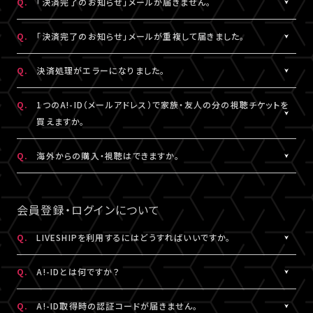
Q.
「決済完了のお知らせ」メールが届きません。
表示されます。
「支払い方法・コンビニの変更」から、「コンビニ決済をキャンセル」
らご購入手続きをお願いします。
「マイページ」に記載がない場合や、支払期限を超過した場合は、
こちらより、改めてお手続きください。
を押してください。
A.
「決済完了のお知らせ」メールは、チケットご購入時にLIVESHIPに
Q.
「決済完了のお知らせ」メールが重複して届きました。
再度、チケット販売ページより、お手続きをお願いいたします。
コンビニ決済のキャンセル後、再度「マイページ」内「チケット購入
ご登録いただいたA!-ID（メールアドレス）宛に
※コンビニ決済のキャンセルには、15分ほどお時間がかかります。
情報」にアクセスいただくと、「新たに手続きする」というボタンが
【@liveship.tokyo】ドメインから配信しております。
A.
「決済完了のお知らせ」メールが2通以上届いた場合、誤ってチケッ
Q.
決済処理がエラーになりました。
※「決済取消中」のアイコンが表示されている間はお手続きができ
表示されます。
“迷惑メール”として自動振り分け・受信拒否されていないかご確
トを重複してご購入されている可能性がございます。
ません。
こちらより、クレジットカード決済を選択のうえ、改めてお手続きく
認ください。
詳細を記載のうえ、
こちら
よりご連絡ください。
A.
▼コンビニ決済にて、よくあるエラー
Q.
1つのA!-ID（メールアドレス）で家族・友人の分の視聴チケットを
ださい。
「髙」・「﨑」のような環境依存文字をお名前にご使用された場合、
買えますか。
「決済完了のお知らせ」メールが届かない場合は、「マイページ」内
コンビニシステム側の仕様により、受付できないエラーが発生する
※コンビニ決済のキャンセルには、15分ほどお時間がかかります。
「チケット購入情報」にてご確認ください。
ことがあります。環境依存文字でご登録の場合は、マイページ「基
A.
1つのA!-ID（メールアドレス）からご購入いただける視聴チケット
Q.
海外からの購入・視聴はできますか。
※「決済取消中」のアイコンが表示されている間はお手続きができ
本情報」内「会員情報」より常用漢字などにご変更いただくか、クレ
は、ご本人様の1枚分だけになります。ご視聴される方がそれぞれ
ません。
チケットご購入済みの場合は、「決済完了のお知らせ」メールが届
ジットカード決済をご利用ください。
のA!-ID（メールアドレス）にて、視聴チケットを購入していただく必
A.
原則、視聴チケットのご購入は可能です。
※コンビニにてご入金済みの場合は、変更できません。
いていなくても、ライブ配信・アーカイブ配信は問題なくご視聴いた
要がございます。
ご視聴については、
推奨環境
を満たしているかをご確認ください。
会員登録・ログインについて
だけます。
▼クレジットカード決済にて、よくあるエラー
推奨環境を満たしていない場合は、ご視聴いただけない可能性が
クレジットカード番号やセキュリティコードなどの誤入力、有効期
※A!-IDについては
［Q:A!-IDとは何ですか？］
をご参照ください。
あります。
Q.
LIVESHIPを利用するにはどうすればいいですか。
「チケット購入情報」に、チケットが表示されていない場合は、ご購
限外、限度額超過などによるエラーの可能性がございます。今一度
また、各国の通信環境によりご視聴いただけない場合もございま
入いただけていない状態です。
A.
LIVESHIPを利用するには、A!-ID（メールアドレス）が必要です。
ご確認のうえ、お手続きください。
す。
Q.
A!-IDとは何ですか？
改めてチケット販売ページより購入手続きをお願いいたします。
LIVESHIPにアクセスし、A!-ID（メールアドレス）にてログインのう
上記ご了承のうえ、ご自身の判断にてご購入ください。
え、会員登録を行ってください。
A.
上記に当てはまらないエラーの場合は、お手数ですが、エラー時の
A!-IDとは、アーティストにまつわる様々なサービスをご利用いただ
Q.
A!-ID取得時の認証コードが届きません。