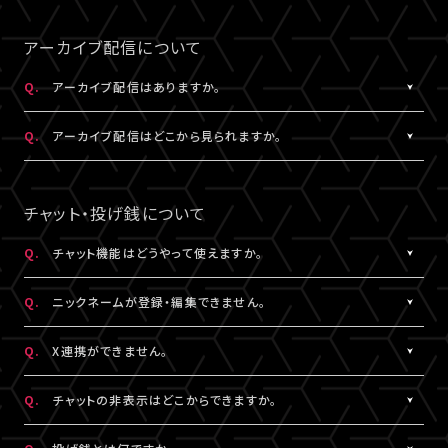
事前にサンプル動画の映像と音声が正常に再生できることをご確
公演によってはアーカイブ配信のみの視聴でも視聴チケットのご
A.
LIVESHIPの配信をより良い画質でご覧いただくには、インターネ
なスペースを入れると認証されませんので、ご注意ください。
認ください。
購入が可能です。券種や決済方法により販売期間や販売価格など
ットの安定した接続速度 (以下の表を参照) を確保していただくこ
アーカイブ配信について
が異なります。
とをお勧めします。
5.キーボードのNum Lock（ナムロック）が押されていませんか？
Q.
アーカイブ配信はありますか。
ノートパソコンをご利用の方は、Num Lockキーが外れた状態で行
QUALITY
ってください。
A.
公演により異なります。
必要速度
推奨速度
Q.
アーカイブ配信はどこから見られますか。
（解像度）
アーカイブ配信がある場合は、視聴チケットをお持ちの方に限りご
視聴いただけます。
A.
アーカイブ配信がある場合は、ライブ配信と同じ配信視聴ページ
1080P
15Mbps以上
20Mbps以上
公演によってはアーカイブ配信のみの視聴でも視聴チケットのご
でご視聴いただけます。
チャット・投げ銭について
購入が可能です。券種や決済方法により販売期間や販売価格など
配信視聴ページは、各公演のチケット販売ページ、「
マイページ
」
720P
6Mbps以上
9Mbps以上
が異なります。
内「チケット購入情報」よりアクセスいただけます。
Q.
チャット機能はどうやって使えますか。
※「決済完了のお知らせ」メールでもご案内しております。
A.
ライブ配信中にご利用いただけるサービスです。
480P
2Mbps以上
3Mbps以上
Q.
ニックネームが登録・編集できません。
ただし、公演によってはチャット機能をご利用いただけない場合が
あります。
A.
チャットをするには、ニックネームの設定が必要です。
360P
0.8Mbps以上
1.2Mbps以上
Q.
X連携ができません。
詳細はチケット販売ページでご確認ください。
ニックネームは「
マイページ
」内「投稿設定」にて登録・変更が可能
です。
A.
X連携は「
マイページ
」内「投稿設定」にて設定が可能です。
解像度が選択できる推奨ブラウザは下記のとおりです。
Q.
チャットの非表示はどこからできますか。
絵文字・機種依存文字等が含まれている場合は登録できませんの
詳しくは
こちら
をご確認ください。
Windows：Chrome、Firefox、Edge
でご注意ください。
※X連携は配信視聴ページからも設定いただけます。
A.
チャット欄下部の「チャットを非表示」（スマートフォンではチャット
Mac：Chrome、Firefox