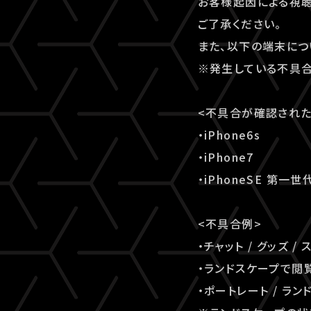
お客様起因による視聴
ご了承ください。
また、以下の端末に
※発生している不具合
<不具合が確認された
・iPhone6s
・iPhone7
・iPhoneSE 第一世
<不具合例>
・チャット / グッズ
・ランドスケープで閲
・ポートレート / 