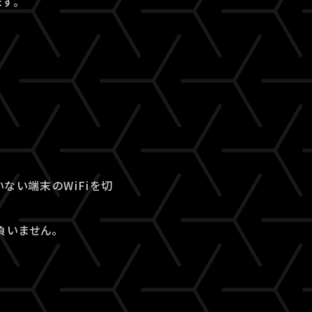
す。
ない端末のWiFiを切
負いません。