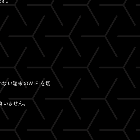
す。
ない端末のWiFiを切
負いません。