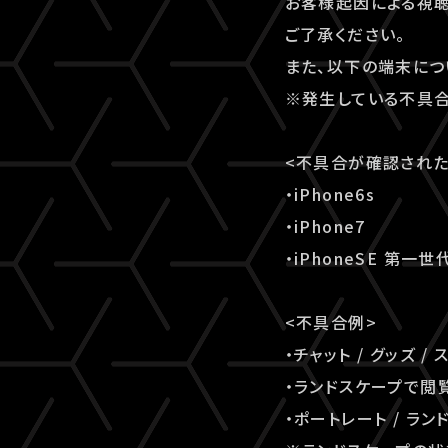
お客様起因による視聴
ご了承ください。
また、以下の端末に
※発生している不具合
<不具合が確認された
・iPhone6s
・iPhone7
・iPhoneSE 第一世
<不具合例>
・チャット / グッズ
・ランドスケープで閲
・ポートレート / 