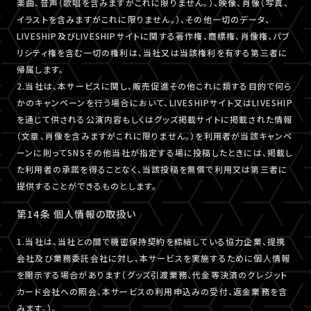
楽曲、音声（歌唱を含みますがこれに限りません。）、映像、肖像（写真、
イラストを含みますがこれに限りません。）、その他一切のデータ、
LIVESHIP及びLIVESHIPサイトに関する著作権、商標権、肖像権、パブ
リシティ権を含む一切の権利は、当社又は当該権利を有する第三者に
帰属します。
2.当社は、本サービスに関し、販売促進その他これに類する目的で何ら
かのキャンペーンを行う場合において、LIVESHIPサイト又はLIVESHIP
を通じて供される公演内容もしくはグッズ掲載サイトに掲載された情報
（文章、肖像を含みますがこれに限りません。）を利用者が当該キャンペ
ーンに則ってSNSその他当社が指定する場に投稿したときには、掲載し
た利用者の承諾を得ることなく、当該投稿を無償で利用又は第三者に
提供することができるものとします。
第14条 個人情報の取扱い
1.当社は、当社との間で機密保持契約を締結している協力企業、提携
会社及び業務委託会社に対し、本サービスを実施するために個人情報
を開示する場合があります（グッズ引渡業務、代金等決済のクレジット
カード会社への照会、本サービスの利用申込みの受付、返金業務を含
みます。）。