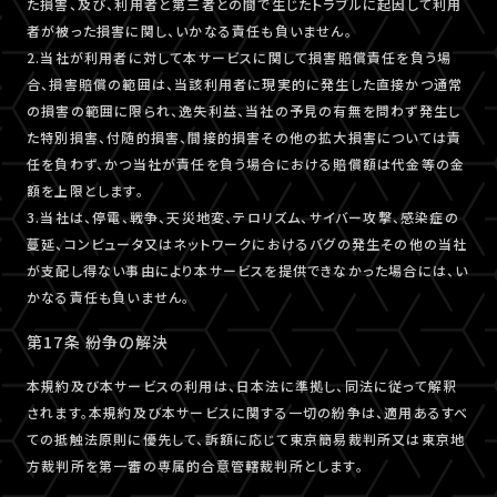
た損害、及び、利用者と第三者との間で生じたトラブルに起因して利用
者が被った損害に関し、いかなる責任も負いません。
2.当社が利用者に対して本サービスに関して損害賠償責任を負う場
合、損害賠償の範囲は、当該利用者に現実的に発生した直接かつ通常
の損害の範囲に限られ、逸失利益、当社の予見の有無を問わず発生し
た特別損害、付随的損害、間接的損害その他の拡大損害については責
任を負わず、かつ当社が責任を負う場合における賠償額は代金等の金
額を上限とします。
3.当社は、停電、戦争、天災地変、テロリズム、サイバー攻撃、感染症の
蔓延、コンピュータ又はネットワークにおけるバグの発生その他の当社
が支配し得ない事由により本サービスを提供できなかった場合には、い
かなる責任も負いません。
第17条 紛争の解決
本規約及び本サービスの利用は、日本法に準拠し、同法に従って解釈
されます。本規約及び本サービスに関する一切の紛争は、適用あるすべ
ての抵触法原則に優先して、訴額に応じて東京簡易裁判所又は東京地
方裁判所を第一審の専属的合意管轄裁判所とします。