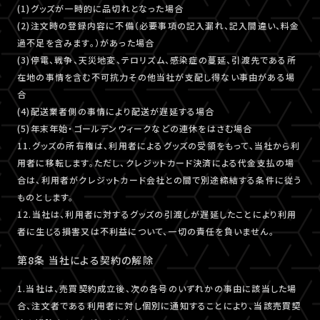
(1)グッズが一時的に品切れとなった場合
(2)注文時の登録内容に不備（必要事項の記入漏れ、記入間違い、料金
過不足を含みます。）があった場合
(3)停電、戦争、天災地変、テロリズム、感染症の蔓延、引渡先である所
在地の事情を含む不可抗力その他当社が支配し得ない事由がある場
合
(4)配送業者側の事情により配送が遅延する場合
(5)年末年始・ゴールデンウィークなどの連休をはさむ場合
11.グッズの所有権は、利用者によるグッズの受領をもって、当社から利
用者に移転します。ただし、クレジットカード決済による代金支払の場
合は、利用者がクレジットカード会社との間で別途締結する条件に従う
ものとします。
12.当社は、利用者に対するグッズの引渡しが遅延したことにより利用
者に生じる損害又は不利益について、一切の責任を負いません。
第8条 当社による契約の解除
1.当社は、売買契約成立後、次の各号のいずれかの事由に該当した場
合、注文者である利用者に対し個別に通知することにより、当該売買契