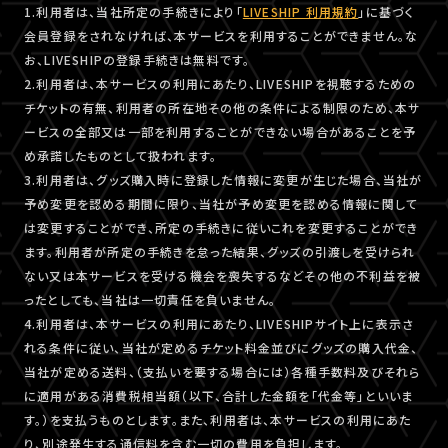
1.利用者は、当社所定の手続きにより「
LIVESHIP 利用規約
」に基づく
会員登録をされなければ、本サービスを利用することができません。な
お、LIVESHIPの登録手続きは無料です。
2.利用者は、本サービスの利用にあたり、LIVESHIPを視聴するための
チケットの有無、利用者の所在地その他の条件による制限のため、本サ
ービスの全部又は一部を利用することができない場合があることを予
め承諾したものとして扱われます。
3.利用者は、グッズ購入時に登録した情報に変更が生じた場合、当社が
予め変更を認める期間に限り、当社が予め変更を認める情報に関して
は変更することができ、所定の手続きに従いこれを変更することができ
ます。利用者が所定の手続きを怠った結果、グッズの引渡しを受けられ
ない又は本サービスを受ける機会を喪失するなどその他の不利益を被
ったとしても、当社は一切責任を負いません。
4.利用者は、本サービスの利用にあたり、LIVESHIPサイト上に表示さ
れる条件に従い、当社が定めるチケット料金並びにグッズの購入代金、
当社が定める送料、（支払いを要する場合には）各種手数料及びそれら
に適用がある消費税相当額（以下、合計した金額を「代金等」といいま
す。）を支払うものとします。また、利用者は、本サービスの利用にあた
り、別途発生する通信料を含む一切の費用を負担します。