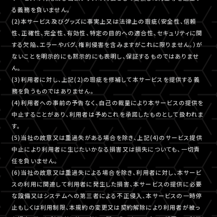
る義務を負いません。
(2)本サービス及びグッズに事実上又は法律上の瑕疵（安全性、信頼
性、正確性、完全性、有効性、特定の目的への適合性、セキュリティに関
する欠陥、エラーやバグ、権利侵害を含みますがこれに限りません。）が
ないことを明示的にも黙示的にも表明し、保証するものではありませ
ん。
(3)利用者に対し、上記(2)の瑕疵を修補して本サービスを提供する義
務を負うものではありません。
(4)利用者への事前の予告なく、自己の裁量により本サービスの提供を
中止することがあり、利用者は予めこれを承諾したものとして扱われま
す。
(5)当社の故意又は重過失がある場合を除き、上記(4)のサービス提供
中止により利用者に生じたいかなる損害又は損失についても、一切責
任を負いません。
(6)当社の故意又は重過失による場合を除き、利用者に対し、本サービ
スの利用に関連して利用者に発生した損害、本サービスの提供に必要
な設備又はシステムへの第三者による不正侵入、本サービスの一時停
止もしくは利用制限、本規約の変更又は契約解除により利用者が被っ