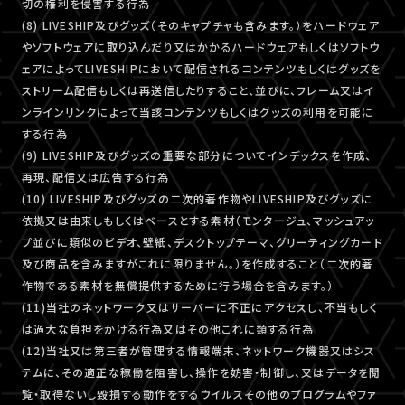
切の権利を侵害する行為
(8) LIVESHIP及びグッズ（そのキャプチャも含みます。）をハードウェア
やソフトウェアに取り込んだり又はかかるハードウェアもしくはソフトウ
ェアによってLIVESHIPにおいて配信されるコンテンツもしくはグッズを
ストリーム配信もしくは再送信したりすること、並びに、フレーム又はイ
ンラインリンクによって当該コンテンツもしくはグッズの利用を可能に
する行為
(9) LIVESHIP及びグッズの重要な部分についてインデックスを作成、
再現、配信又は広告する行為
(10) LIVESHIP及びグッズの二次的著作物やLIVESHIP及びグッズに
依拠又は由来しもしくはベースとする素材（モンタージュ、マッシュアッ
プ並びに類似のビデオ、壁紙、デスクトップテーマ、グリーティングカード
及び商品を含みますがこれに限りません。）を作成すること（二次的著
作物である素材を無償提供するために行う場合を含みます。）
(11)当社のネットワーク又はサーバーに不正にアクセスし、不当もしく
は過大な負担をかける行為又はその他これに類する行為
(12)当社又は第三者が管理する情報端末、ネットワーク機器又はシス
テムに、その適正な稼働を阻害し、操作を妨害・制御し、又はデータを閲
覧・取得ないし毀損する動作をするウイルスその他のプログラムやファ