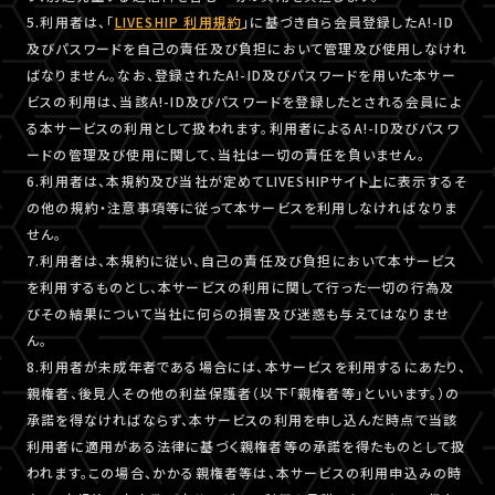
5.利用者は、「
LIVESHIP 利用規約
」に基づき自ら会員登録したA!-ID
及びパスワードを自己の責任及び負担において管理及び使用しなけれ
ばなりません。なお、登録されたA!-ID及びパスワードを用いた本サー
ビスの利用は、当該A!-ID及びパスワードを登録したとされる会員によ
る本サービスの利用として扱われます。利用者によるA!-ID及びパスワ
ードの管理及び使用に関して、当社は一切の責任を負いません。
6.利用者は、本規約及び当社が定めてLIVESHIPサイト上に表示するそ
の他の規約・注意事項等に従って本サービスを利用しなければなりま
せん。
7.利用者は、本規約に従い、自己の責任及び負担において本サービス
を利用するものとし、本サービスの利用に関して行った一切の行為及
びその結果について当社に何らの損害及び迷惑も与えてはなりませ
ん。
8.利用者が未成年者である場合には、本サービスを利用するにあたり、
親権者、後見人その他の利益保護者（以下「親権者等」といいます。）の
承諾を得なければならず、本サービスの利用を申し込んだ時点で当該
利用者に適用がある法律に基づく親権者等の承諾を得たものとして扱
われます。この場合、かかる親権者等は、本サービスの利用申込みの時