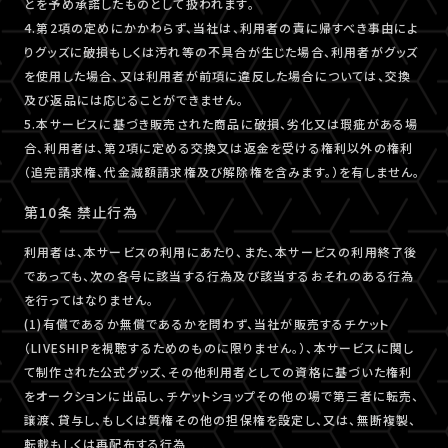
とを予め承諾したものとして扱われます。
4.第2項の定めにかかわらず、当社は、利用者の責に帰すべき事由によ
りグッズに破損もしくは汚れ等の不具合が生じた場合、利用者がグッズ
を使用した場合、又は利用者が前項に違反した場合については、交換
及び返品には応じることができません。
5.本サービスに基づき販売された商品に破損、劣化又は瑕疵がある場
合、利用者は、第2項に定める交換又は返金を受ける権利以外の権利
（追完請求権、代金減額請求権及び解除権を含みます。）を有しません。
第10条 禁止行為
利用者は、本サービスの利用にあたり、また、本サービスの利用終了後
であっても、次の各号に該当する行為及び該当するおそれのある行為
を行ってはなりません。
(1)有償であるか無償であるかを問わず、当社が販売するチケット
（LIVESHIPを視聴するためのものに限りません。）、本サービスに関し
て制作された公式グッズ、その他利用者としての資格に基づいた権利
をオークションに出品し、チケットショップその他の場で第三者に転売、
譲渡、貸与し、もしくは質権その他の担保権を設定し、又は、無断複製、
転載もしくは再配布する行為