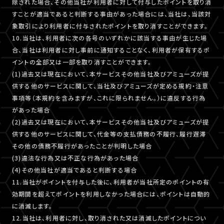
除された場合、その他当社が利用者に対して付与したポイントを取り消
すことが適当であると判断する事由があった場合には、当社は、当該対
象取引により利用者に付与されたポイントを取り消すことができます。
10.当社は、利用者に次の各号のいずれかに該当する事由が生じた場
合、当社は利用者に対し事前に通知することなく、利用者が保有するポ
イントの全部又は一部を取り消すことができます。
(1)過去又は現在において、本サービスその他当社及びアミューズが提
供する他のサービスに関して、当社及びアミューズが定める規約・注意
事項等（本規約を含みますが、これに限られません。）に違反する行為
があった場合
(2)過去又は現在において、本サービスその他当社及びアミューズが提
供する他のサービスに関して、代金等の支払債務の不履行、履行遅滞
その他の債務不履行があったことが判明した場合
(3)違法な行為又は不正な行為があった場合
(4)その他当社が適当であると判断する場合
11.当社がポイントを付与した後に、利用者が当社所定のポイントの有
効期間を超えてポイントを利用しなかった場合には、ポイントは自動的
に消滅します。
12.当社は、利用者に対し、取り消された又は消滅したポイントについ