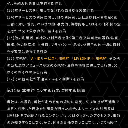
イルを組み込み又は実行する行為
(13)本サービスを利用してなされるあらゆる営業行為
(14)本サービスの利用に関し、他の利用者、当社及び利用者を除く第
三者に対し、性的、わいせつ的、暴力的、侮辱的もしくはその他不快の念
を抱かせ又は公序良俗に反する行為
(15)他の利用者、当社及び利用者を除く第三者又は当社の著作権、商
標権、他の財産権、肖像権、プライバシー、名誉、信用その他一切の権利
を侵害又は毀損する行為
(16) 本規約、「
A!-IDサービス利用規約
」「
LIVESHIP 利用規約
」その他
の当社及びアミューズが定める規約・注意事項等に違反する行為、又
はそのおそれのある行為
(17)その他当社が不適当であると判断する行為
第11条 本規約に反する行為に対する措置
当社は、本規約、当社が定める他の規約に違反し又は当社が不適当で
あると判断した行為を利用者が行った場合、本サービスの利用又は
LIVESHIPで配信されるコンテンツもしくはグッズへのアクセスを、事前
の通知をすることなく、かつ、何らの責任を負うことなく、いつでも終了