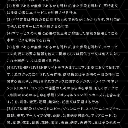
(2)有償であるか無償であるかを問わず、また手段を問わず、不特定又
は多数の者に本サービスを利用させる行為
(3)不特定又は多数の者に対するものであるかにかかわらず、営利目的
で他人に本サービスを利用させる行為
(4)本サービスの利用に必要な第三者が登録した情報を使用して自ら
本サービスを利用する行為
(5)有償であるか無償であるかを問わず、また手段を問わず、本サービ
スの利用に必要な情報を他人に開示もしくは提供させ又は他人に対し
これを開示もしくは提供する行為
(6)LIVESHIP（LIVESHIPサイトを含みます。以下、本条において同じで
す。）及びグッズに付された著作権、商標権又はその他の一切の権利に
関する表示や、LIVESHIP及びグッズに関するデジタル・ライツ・マネジ
メント（DRM）、コンテンツ保護のためのあらゆる手段、もしくはアクセ
ス制御のためのあらゆる手段（ジオフィルタリング・メカニズムを含みま
す。）を、削除、変更、迂回、無効化、妨害又は回避する行為
(7)LIVESHIP及びグッズをコピー、ダウンロード、ストリームキャプチャ、
複製、複写、アーカイブ保管、配信、公衆送信可能化、アップロード、公
開、変更、改変、翻訳、放映、表示、販売、送信、再送信し又はその他の一