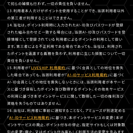
て何らの補償も行わず、一切の責任を負いません。
13.利用者本人だけがポイントを使用することができ、当該利用者以外
の第三者が利用することはできません。
14.当社は、ポイント利用時に入力されたA!-ID及びパスワードが登録
された組み合わせと一致する場合には、当該A!-ID及びパスワードを登
録情報として登録されている利用者によるポイントの利用として扱い
ます。第三者による不正利用である場合であっても、当社は、利用され
たポイントを返還する義務を負わず、利用者に生じた損害について一切
責任を負いません。
15.利用者が「
LIVESHIP 利用規約
」に基づく会員としての地位を喪失
した場合であっても、当該利用者が「
A!-IDサービス利用規約
」に基づく
A!-ID会員としての地位を喪失しないときには、当該利用者が本サービ
スに基づき保有したポイント及び取得するポイント、その他本サービス
の利用に基づき本ポイントサービスに関して取得した一切の権利及び
資格を失うものではありません。
16.当社は、利用者に事前に通知することなく、アミューズが別途定める
「
A!-IDサービス利用規約
」に基づき、本ポイントサービスの変更（本ポ
イントサービスの廃止、ポイント付与の停止、指定サイトもしくは対象取
引の変更・廃止、又はポイント付与率もしく利用方法の変更を含みます