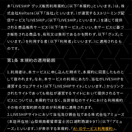
本「LIVESHIP グッズ販売利用規約」（以下「本規約」といいます。）は、株
式会社Kulture（以下「当社」といいます。）が運営するストリーミング配
信サービス「LIVESHIP」（以下「LIVESHIP」といいます。）を通じて提供
される商品販売サービス（以下「本サービス」といい、本サービスに基づ
き販売される商品を、有形又は無形であるかを問わず、以下「グッズ」と
いいます。）を利用する者（以下「利用者」といいます。）に適用されるも
のです。
第1条 本規約の適用範囲
1.利用者は、本サービスに申し込んだ時点で、本規約に同意したものと
して扱われます。なお、本サービスの利用にあたり、当社がLIVESHIPを
運営するウェブサイト（以下「LIVESHIPサイト」といいます。）からリンク
されたサイトであっても他社が運営するサイトにおいて提供されるサー
ビスについては、本規約ではなく、当該他社のサイトにおける利用規約
その他の定型約款の定めが利用者に適用されます。
2.LIVESHIPサイトにおいて当社及び親会社である株式会社アミューズ
（本店所在地：山梨県南都留郡富士河口湖町西湖９９７）（以下「アミュ
ーズ」といいます。）が表示する本規約、「
A!-IDサービス利用規約
」、