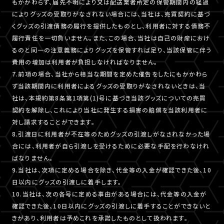
もかかわらず、届先不明により又は配送業者所定の保管期間内の経過
によりグッズの受取りがなされない場合には、当社は、売買契約に基づ
くグッズの引渡債務の履行を提供したものとし、利用者に対する債務不
履行責任を一切負いません。また、この場合、当社は自己の財産におけ
るのと同一の注意義務によりグッズを保管すれば足り、当該保管に伴う
費用の増加は利用者が負担しなければなりません。
7.前項の場合、当社から相当な期間を定めた催告をしたにもかかわら
ず当該期間内に利用者によるグッズの受取りがなされないときは、当
社は、本規約第8条第1項第(1)号に基づき当該グッズについての売買
契約を解除し、これにより当社に発生する損害の賠償を当該利用者に
対し請求することができます。
8.引渡日に利用者が不在等のためグッズの引渡しがなされなかった場
合には、利用者が自ら引渡しを受けるために必要な手配を行わなけれ
ばなりません。
9.当社は、次項に定める場合を除き、代金等の入金が確認できた後、10
日以内にグッズの引渡しに着手します。
10.当社は、次の各号に定める事由がある場合には、代金等の入金が
確認できた後、10日以内にグッズの引渡しに着手することができないと
きがあり、利用者は予めこれを承諾したものとして扱われます。