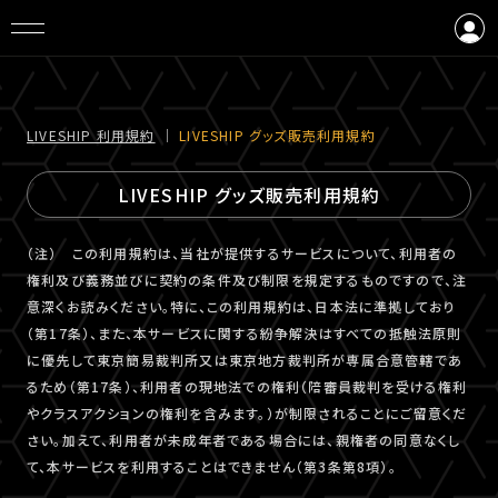
ログイン
会員登録
LIVESHIP 利⽤規約
｜
LIVESHIP グッズ販売利⽤規約
LIVESHIP グッズ販売利⽤規約
（注） この利用規約は、当社が提供するサービスについて、利用者の
権利及び義務並びに契約の条件及び制限を規定するものですので、注
意深くお読みください。特に、この利用規約は、日本法に準拠しており
（第17条）、また、本サービスに関する紛争解決はすべての抵触法原則
に優先して東京簡易裁判所又は東京地方裁判所が専属合意管轄であ
るため（第17条）、利用者の現地法での権利（陪審員裁判を受ける権利
やクラスアクションの権利を含みます。）が制限されることにご留意くだ
さい。加えて、利用者が未成年者である場合には、親権者の同意なくし
て、本サービスを利用することはできません（第3条第8項）。