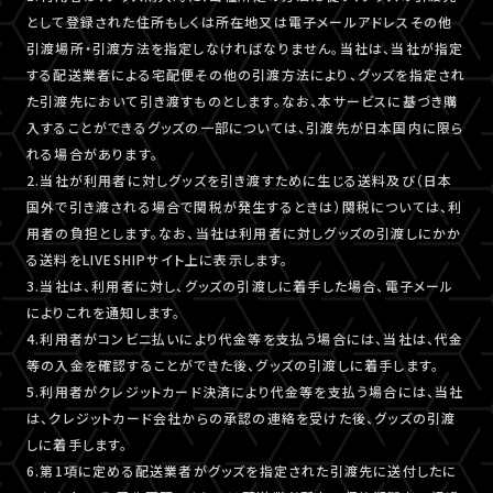
として登録された住所もしくは所在地又は電子メールアドレスその他
引渡場所・引渡方法を指定しなければなりません。当社は、当社が指定
する配送業者による宅配便その他の引渡方法により、グッズを指定され
た引渡先において引き渡すものとします。なお、本サービスに基づき購
入することができるグッズの一部については、引渡先が日本国内に限ら
れる場合があります。
2.当社が利用者に対しグッズを引き渡すために生じる送料及び（日本
国外で引き渡される場合で関税が発生するときは）関税については、利
用者の負担とします。なお、当社は利用者に対しグッズの引渡しにかか
る送料をLIVESHIPサイト上に表示します。
3.当社は、利用者に対し、グッズの引渡しに着手した場合、電子メール
によりこれを通知します。
4.利用者がコンビニ払いにより代金等を支払う場合には、当社は、代金
等の入金を確認することができた後、グッズの引渡しに着手します。
5.利用者がクレジットカード決済により代金等を支払う場合には、当社
は、クレジットカード会社からの承認の連絡を受けた後、グッズの引渡
しに着手します。
6.第1項に定める配送業者がグッズを指定された引渡先に送付したに