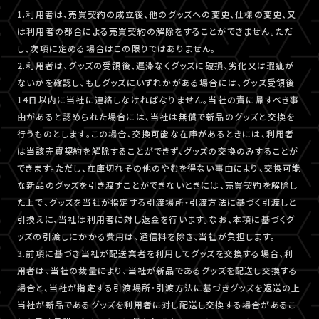
1.利用者は、売買契約の成立後、他のグッズへの変更、仕様の変更、又
は利用者の都合による売買契約の解除をすることができません。ただ
し、次項に定める場合はこの限りではありません。
2.利用者は、グッズの受領後、遅滞なくグッズに破損、劣化又は瑕疵が
ないかを確認し、もしグッズにいずれかがある場合には、グッズ受領後
14日以内に当社に連絡しなければなりません。当社の責に帰すべき事
由があると認められた場合には、当社は無償で新品のグッズと交換を
行うものとします。この場合、交換可能な在庫があるときには、利用者
は当該売買契約を解除することができず、グッズの交換のみすることが
できます。ただし、在庫切れその他のやむを得ない事由により、交換可能
な新品のグッズを引き渡すことができないときには、売買契約を解除し
た上で、グッズを当社が指定する引渡場所・引渡方法に基づく引渡しと
引換えに、当社は利用者に対し返金を行います。なお、本項に基づくグ
ッズの引渡しにかかる費用は、通信料を除き、当社が負担します。
3.前項に基づき当社が配送業者を利用してグッズを交換する場合、利
用者は、当社の裁量により、当社が新品であるグッズを配送し交換する
場合と、当社が指定する引渡場所・引渡方法に基づきグッズを返送の上
当社が新品であるグッズを利用者に対し配送し交換する場合があるこ