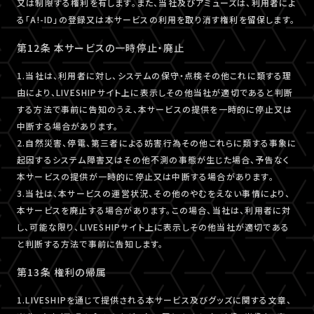
又は制限する権利を有します。また、当社及びアミューズは、利用者によ
る「A!-ID」の登録又は本サービスの利用を取り消す権利を留保します。
第12条 本サービスの一時停止・廃止
1.当社は、利用者に対し、システムの保守・点検その他これに類する理
由により、LIVESHIPサイト上に表示しその他当社が適切であると判断
する方法で事前に告知のうえ、本サービスの提供を一時的に停止又は
中断する場合があります。
2.自然災害、停電、第三者による妨害行為その他これらに類する事象に
起因するシステム障害又はその他不測の事態が生じた場合、予告なく
本サービスの提供が一時的に停止又は中断する場合があります。
3.当社は、本サービスの運営状況、その他のやむをえない事情により、
本サービスを廃止する場合があります。この場合、当社は、利用者に対
し、可能な限り、LIVESHIPサイト上に表示しその他当社が適切である
と判断する方法で事前に告知します。
第13条 権利の帰属
1.LIVESHIPを通じて提供される本サービス及びグッズに関する文章、