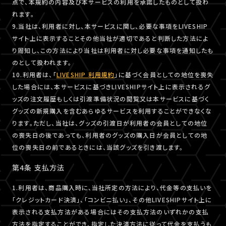
点で、本規約の内容及び本サービスの利用を承諾したものとして扱わ
れます。
9.当社は、利用者に対し、本サービスに関し、必要な事項をLIVESHIP
サイト上に表示することその他当社が適切であると判断した方法によ
り周知し、この方法により当社は利用者に対し必要な事項を通知したも
のとして扱われます。
10.利用者は、「
LIVESHIP 利用規約
」に基づく会員としての地位を喪失
した場合には、本サービスに基づきLIVESHIPサイト上に表示されるグ
ッズの注文履歴もしくは引渡準備状況の閲覧又は本サービスに基づく
グッズの新規購入を含むあらゆるサービスを利用することができなくな
ります。ただし、当社は、グッズの引渡日が利用者の会員としての地位
の喪失日の後であっても、利用者のグッズの購入日が会員としての地
位の喪失日の前であるときには、当該グッズを引き渡します。
第4条 支払方法
1.利用者は、商品購入時に、当社所定の方法により、代金等の支払いを
「クレジットカード決済」、「コンビニ払い」、その他LIVESHIPサイト上に
表示される支払方法がある場合にはその支払方法のいずれかの支払
方法を指定することができ、指定した決済方法に従って代金を支払うも