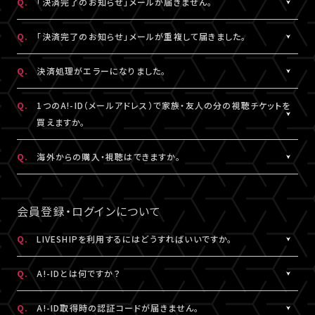
Q.
「決済完了のお知らせ」メールが届きません。
表示されます。
「支払い方法・コンビニの変更」から、「コンビニ決済をキャンセル」
らご購入手続きをお願いします。
「マイページ」に記載がない場合や、支払期限を超過した場合は、
こちらより、改めてお手続きください。
を押してください。
A.
「決済完了のお知らせ」メールは、チケットご購入時にLIVESHIPに
Q.
「決済完了のお知らせ」メールが重複して届きました。
再度、チケット販売ページより、お手続きをお願いいたします。
コンビニ決済のキャンセル後、再度「マイページ」内「チケット購入
ご登録いただいたA!-ID（メールアドレス）宛に
※コンビニ決済のキャンセルには、15分ほどお時間がかかります。
情報」にアクセスいただくと、「新たに手続きする」というボタンが
【@liveship.tokyo】ドメインから配信しております。
A.
「決済完了のお知らせ」メールが2通以上届いた場合、誤ってチケッ
Q.
決済処理がエラーになりました。
※「決済取消中」のアイコンが表示されている間はお手続きができ
表示されます。
“迷惑メール”として自動振り分け・受信拒否されていないかご確
トを重複してご購入されている可能性がございます。
ません。
こちらより、クレジットカード決済を選択のうえ、改めてお手続きく
認ください。
詳細を記載のうえ、
こちら
よりご連絡ください。
A.
▼コンビニ決済にて、よくあるエラー
Q.
1つのA!-ID（メールアドレス）で家族・友人の分の視聴チケットを
ださい。
「髙」・「﨑」のような環境依存文字をお名前にご使用された場合、
買えますか。
「決済完了のお知らせ」メールが届かない場合は、「マイページ」内
コンビニシステム側の仕様により、受付できないエラーが発生する
※コンビニ決済のキャンセルには、15分ほどお時間がかかります。
「チケット購入情報」にてご確認ください。
ことがあります。環境依存文字でご登録の場合は、マイページ「基
A.
1つのA!-ID（メールアドレス）からご購入いただける視聴チケット
Q.
海外からの購入・視聴はできますか。
※「決済取消中」のアイコンが表示されている間はお手続きができ
本情報」内「会員情報」より常用漢字などにご変更いただくか、クレ
は、ご本人様の1枚分だけになります。ご視聴される方がそれぞれ
ません。
チケットご購入済みの場合は、「決済完了のお知らせ」メールが届
ジットカード決済をご利用ください。
のA!-ID（メールアドレス）にて、視聴チケットを購入していただく必
A.
原則、視聴チケットのご購入は可能です。
※コンビニにてご入金済みの場合は、変更できません。
いていなくても、ライブ配信・アーカイブ配信は問題なくご視聴いた
要がございます。
ご視聴については、
推奨環境
を満たしているかをご確認ください。
会員登録・ログインについて
だけます。
▼クレジットカード決済にて、よくあるエラー
推奨環境を満たしていない場合は、ご視聴いただけない可能性が
クレジットカード番号やセキュリティコードなどの誤入力、有効期
※A!-IDについては
［Q:A!-IDとは何ですか？］
をご参照ください。
あります。
Q.
LIVESHIPを利用するにはどうすればいいですか。
「チケット購入情報」に、チケットが表示されていない場合は、ご購
限外、限度額超過などによるエラーの可能性がございます。今一度
また、各国の通信環境によりご視聴いただけない場合もございま
入いただけていない状態です。
A.
LIVESHIPを利用するには、A!-ID（メールアドレス）が必要です。
ご確認のうえ、お手続きください。
す。
Q.
A!-IDとは何ですか？
改めてチケット販売ページより購入手続きをお願いいたします。
LIVESHIPにアクセスし、A!-ID（メールアドレス）にてログインのう
上記ご了承のうえ、ご自身の判断にてご購入ください。
え、会員登録を行ってください。
A.
上記に当てはまらないエラーの場合は、お手数ですが、エラー時の
A!-IDとは、アーティストにまつわる様々なサービスをご利用いただ
Q.
A!-ID取得時の認証コードが届きません。