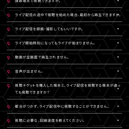
Q.
複数端末で視聴できますか。
※コンビニ決済にてお申込みをされている場合、お支払い（ご入
用されているメールアドレスをご確認のうえ、改めてログインをお
スマートフォン、タブレットをご利用の場合、LINEやメール等のアプ
有線接続、もしくはWi-Fiのご利用を推奨いたします。お客様の視聴
金）完了後にご視聴いただけます。
▼以下もあわせてご確認ください。
試しください。
リ内ブラウジングではなく、指定のブラウザ（iPhone・iPadの場合
環境に伴う閲覧の不具合に関しては、当サービスは一切の責任を
A.
チケット1枚につき1端末まで視聴可能となっております。
Q.
ライブ配信の途中で視聴を始めた場合、最初から再生できますか。
1.ご登録のA!-ID（メールアドレス）とは別のメールアドレスをご利
※「決済完了のお知らせ」メールをお受取りいただいているA!-
は「Safari」、Androidの場合は「Chrome」）で当サービスをご利
負いかねます。
複数端末でのログインが検知された場合には、一方の端末がログ
用になっていませんか？
ID（メールアドレス）にてログインしてください。
用ください。
アウトされます。
A.
ライブ配信の途中からご利用の場合は、視聴開始された時点から
Q.
ライブ配信を録画・撮影してもいいですか。
の再生となります。
2.推奨環境からお試しいただいていますか？
3.全て半角英数で入力できていますか？
A.
原則、カメラ・スマートフォンなどによる画面録画・撮影・録音は禁
Q.
ライブ開始時刻になってもライブが始まりません。
ご利用の環境が推奨環境でない場合、正常にページ遷移ができな
必ず半角数字でご入力ください。全角入力ではログインできませ
止いたします。
い可能性がございます。推奨環境は
こちら
よりご確認ください。
ん。
ただし各配信で別途案内があった場合はこれに限りません。
A.
リロード（再読み込み）をお試しいただき、視聴ページを更新してく
Q.
動画が全画面で再生されません。
スマートフォン、タブレットをご利用の場合、LINEやメール等のアプ
録画・撮影・録音を許可する案内のない配信でSNSや動画サイトな
ださい。
リ内ブラウジングではなく、指定のブラウザ（iPhone・iPadの場合
4.スペースが入っていませんか？
どへの無断転載・共有を行った場合、法的責任に問われる場合が
※リロード（再読み込み）方法はご利用端末により異なります。
A.
視聴画面の右下にある四角いボタンを押すと、全画面での表示に
Q.
音声が出ません。
は「Safari」、Androidの場合は「Chrome」）で当サービスをご利
入力の際、前後にスペースが入っていないかご確認ください。不要
ございます。
切り替わります。 全画面での視聴中に同じボタンを押すと、元の画
用ください。
なスペースを入れると認証されませんので、ご注意ください。
面サイズに戻ります。
A.
視聴ページの動画配信プレイヤーがミュート（消音）になっていな
Q.
視聴チケットを購入した端末と、ライブ配信を視聴する端末が違っ
いかをご確認ください。
ても視聴できますか？
3.全て半角英数で入力できていますか？
5.キーボードのNum Lock（ナムロック）が押されていませんか？
また、ご利用の端末がマナーモードになっていないか、音量設定が
必ず半角数字でご入力ください。全角入力ではログインできませ
ノートパソコンをご利用の方は、Num Lockキーが外れた状態で行
小さくなっていないかをご確認ください。
A.
視聴チケットをご購入いただいた際と同じA!-ID（メールアドレス）・
Q.
都合がつかず、ライブ配信中に視聴することができません。
ん。
ってください。
パスワードでログインいただければ、端末が違ってもご視聴いただ
けます。
A.
アーカイブ配信がある場合は、視聴チケットをお持ちの方に限りご
Q.
視聴に必要な、回線速度を教えてください。
4.スペースが入っていませんか？
ライブ配信を視聴する端末が
推奨環境
であることをご確認のうえ、
視聴いただけます。
入力の際、前後にスペースが入っていないかご確認ください。不要