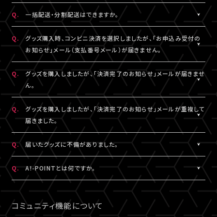
DHLにおきましては現地カスタマーサービスにお問い合わせくだ
※グッズの発送後、「グッズ発送完了のお知らせ」メールが配信さ
A.
注文番号ごとに送料がかかります。
Q.
一括配送・分割配送はできますか。
さい。
れます。
同日・同公演の注文でも、注文番号が異なれば送料は都度発生
http://www.dhl.com/en/contact_center.html
通信の関係上、メールが届かない可能性もございますので、必ず、
し、注文番号の異なる商品をまとめて発送することはできません。
A.
注文番号ごとの発送となります。
Q.
グッズ購入時、コンビニ決済を選択しましたが、「お申込み受付の
「マイページ」内「グッズ購入情報」よりご確認ください。
同日・同公演の注文でも、注文番号の異なる商品をまとめて、また
お知らせ」メール（支払番号メール）が届きません。
は分割して発送することはできません。
A.
コンビニ決済を選択された場合、「お申込み受付のお知らせ」メー
Q.
グッズを購入しましたが、「決済完了のお知らせ」メールが届きませ
ル（支払番号メール）は、LIVESHIPにご登録のA!-ID（メールアドレ
ん。
ス）宛に【@liveship.tokyo】ドメインから配信しております。
“迷惑メール”として自動振り分け・受信拒否されていないかご確
A.
「決済完了のお知らせ」メールは、LIVESHIPにご登録のA!-ID（メー
Q.
グッズを購入しましたが、「決済完了のお知らせ」メールが重複して
認ください。
ルアドレス）宛に【@liveship.tokyo】ドメインから配信しておりま
届きました。
す。 “迷惑メール”として自動振り分け・受信拒否されていないかご
なお、支払番号は支払期限内であれば、「マイページ」内「グッズ購
確認ください。
A.
「決済完了のお知らせ」メールが2通以上届いた場合、誤ってグッズ
Q.
届いたグッズに不備がありました。
入情報」にも記載されておりますので、ご確認ください。
を重複してご購入されている可能性がございます。
※「決済完了のお知らせ」メールが届いていない場合は、「マイペ
詳細を記載のうえ、
こちら
よりご連絡ください。
A.
お手数ですが、詳細を記載のうえ、商品到着後14日以内に下記よ
Q.
A!-POINTとは何ですか。
ージ」内「グッズ購入情報」をご確認ください。
りお問い合わせください。
A.
A!-POINTとは、一部のA!-IDサービスで使える・貯める事ができる
グッズ配送・お届け済み商品に関して
ポイントサービスです。
コミュニティ機能について
【A!SMART お問い合わせ窓口】
商品代金(税込)の1％がポイントとなり、商品代金以外の送料/手