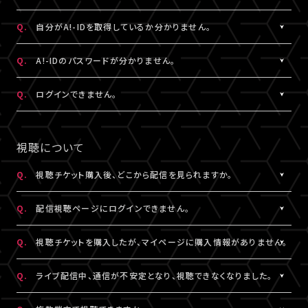
状態など詳細を記載のうえ、
ける共通の会員ID（無料）です。
こちら
よりお問い合わせください。
※A!-IDについては
［Q:A!-IDとは何ですか？］
をご参照ください。
A.
ご入力いただいたメールアドレス宛に【@liveship.tokyo】ドメイ
Q.
自分がA!-IDを取得しているか分かりません。
・「A!SMART」でグッズを購入されたことがある場合は、その際に
ンから、認証コードをお知らせするメールを配信しております。
登録されたメールアドレスがA!-IDとなります。
“迷惑メール”として自動振り分け・受信拒否されていないかご確
A.
お持ちのメールアドレスのA!-ID取得有無は、
こちら
より確認するこ
Q.
A!-IDのパスワードが分かりません。
・A!-IDが必要なファンクラブ会員の場合、そちらで登録・連携され
認ください。
とができます。
たメールアドレスがA!-IDとなります。
※すでに「A!SMART」をご利用の方はA!-IDの取得が完了していま
A.
パスワードをお忘れの場合は、
こちら
よりパスワード再設定を行え
Q.
ログインできません。
・A!-ID（メールアドレス）をお持ちでない方は、LIVESHIP会員登録
※認証コードは発行より10分間有効です。
す。ご利用のA!-ID（メールアドレス）とパスワードでログインくださ
ます。
の過程で取得していただけます。
※未着の場合、改めて新規取得からお手続きください。
い。
A.
LIVESHIPにご登録のA!-ID（メールアドレス）とパスワードをご入
・お持ちのメールアドレスのA!-ID取得有無は、
こちら
より確認する
※複数回発行された場合は、一番新しい認証コードをご利用くだ
※A!-IDが必要なファンクラブ会員の場合、そちらで登録・連携され
力ください。
視聴について
ことができます。
さい。
たメールアドレスがA!-IDとなります。
※パスワードをお忘れの場合は、
こちら
よりパスワード再設定を行
えます。
Q.
視聴チケット購入後、どこから配信を見られますか。
その他、A!-IDに関する詳細は
こちら
にてご確認ください。
A.
LIVESHIPにてチケットを購入の場合、配信視聴ページにログイン
▼以下もあわせてご確認ください。
Q.
配信視聴ページにログインできません。
のうえ、ご視聴いただけます。
1.ご登録のA!-ID（メールアドレス）とは別のメールアドレスをご利
配信視聴ページは、各公演のチケット販売ページ、「マイページ」
A.
配信視聴ページにログインいただくには視聴チケットをご購入さ
用になっていませんか？
Q.
視聴チケットを購入したが、マイページに購入情報がありません。
内「チケット購入情報」よりアクセスいただけます。
れたA!-ID（メールアドレス）と、ご自身で設定したパスワードをご入
※「決済完了のお知らせ」メールでもご案内しております。
力ください。
A.
視聴チケットをご購入されたA!-ID（メールアドレス）と、異なるA!-
2.推奨環境からお試しいただいていますか？
Q.
ライブ配信中、通信が不安定となり、視聴できなくなりました。
※アーカイブ配信がある場合、同じページからご視聴いただけま
※パスワードをお忘れの場合は、
こちら
よりパスワード再設定を行
ID（メールアドレス）でログインされている可能性がございます。
ご利用の環境が推奨環境でない場合、正常にページ遷移ができな
す。
えます。
画面右上からログアウトしていただき、@以降が異なるなど、ご利
A.
い可能性がございます。推奨環境は
本配信の視聴には高速・大容量のデータ通信が必要となります。
こちら
よりご確認ください。