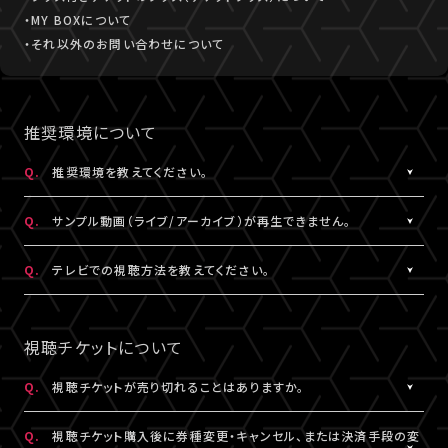
・MY BOXについて
・それ以外のお問い合わせについて
推奨環境について
Q.
推奨環境を教えてください。
A.
こちら
より推奨環境をご確認ください。
Q.
サンプル動画（ライブ/アーカイブ）が再生できません。
A.
推奨環境
をご確認ください。推奨環境でも再生できない場合は
こち
Q.
テレビでの視聴方法を教えてください。
ら
にお問い合わせください。
A.
テレビでの視聴方法の⼀例を
こちら
でご紹介しております。
テレビ視聴は、当サービスの推奨環境ではありません。
視聴チケットについて
参考にされる際は、あくまで推奨環境ではないことをご理解・ご了
承のうえ、事前にテスト視聴をお試しください。
Q.
視聴チケットが売り切れることはありますか。
A.
原則、視聴チケットの売り切れはございません。ただし公演・券種に
※テレビでのご視聴中に生じた不具合に関しては、当サービスは
Q.
視聴チケット購入後に券種変更・キャンセル、または決済手段の変
よっては枚数に限りがある場合がございます。