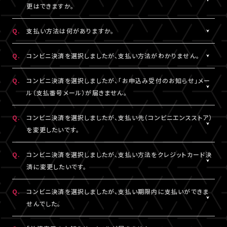
一切の責任を負いかねます。
更はできますか。
詳細はチケット販売ページでご確認ください。
※テレビ等での視聴をご希望の場合は、サンプル動画視聴ページ
A.
一度決済を完了された視聴チケットの券種変更・キャンセルは一切
でサンプル動画の映像と音声が正常に再生できることをご確認の
Q.
支払い方法は何がありますか。
お受けできません。
うえ、ご自身の判断で視聴チケットのご購入をご検討ください。
A.
クレジットカード決済、コンビニ決済がご利用いただけます。
Q.
コンビニ決済を選択しましたが、支払い方法がわかりません。
※クレジットカード決済の場合、即時決済となります。
決済の明細には「LIVESHIP」と表示されます。
※コンビニ決済の場合、お支払いがお済みでない場合のみ、券種
A.
コンビニ決済の支払い方法は、下記よりご確認ください。
Q.
コンビニ決済を選択しましたが、「お申込み受付のお知らせ」メー
変更・キャンセルが可能です。
ル（支払番号メール）が届きません。
■コンビニ決済支払い方法（手順4以降）
□ローソン・ミニストップ
A.
コンビニ決済を選択された場合、「お申込み受付のお知らせ」メー
Q.
コンビニ決済を選択しましたが、支払い先（コンビニエンスストア）
https://www.sbpayment.jp/support/how_to_pay/cvs/laws
ル（支払番号メール）は、視聴チケット販売ページでご入力いただ
を変更したいです。
□ファミリーマート
いたA!-ID（メールアドレス）宛に【@liveship.tokyo】ドメインから
https://www.sbpayment.jp/support/how_to_pay/cvs/famil
配信しております。
A.
コンビニ決済の支払先（コンビニエンスストア）を変更する場合は、
Q.
コンビニ決済を選択しましたが、支払い方法をクレジットカード決
□セイコーマート
“迷惑メール”として自動振り分け・受信拒否されていないかご確
「マイページ」内「チケット購入情報」より、支払先を変更したいチケ
済に変更したいです。
https://www.sbpayment.jp/support/how_to_pay/cvs/seico
認ください。
ットを選択。
「支払い方法・コンビニの変更」から、「コンビニ決済をキャンセル」
A.
コンビニ決済未入金の場合は、支払い方法をクレジットカード決済
Q.
コンビニ決済を選択しましたが、支払い期限内に支払いができま
支払番号は、「マイページ」内「チケット購入情報」にも記載されて
を押してください。
に変更していただけます。
せんでした。
おりますので、メールが未着の場合は上記をご確認のうえ、期限内
コンビニ決済のキャンセル後、再度「マイページ」内「チケット購入
「マイページ」内「チケット購入情報」より、支払方法を変更したいチ
にお手続きください。
情報」にアクセスいただくと、「新たに手続きする」というボタンが
ケットを選択。
A.
支払い期限を過ぎてしまった場合は、再度、チケット販売ページか