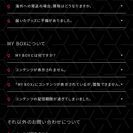
日本国外の郵便番号をご入力する際に、正しく入力しているにも関
A.
日本国外の郵便番号を入力する際、システムの仕様上、正しく郵便
Q.
海外への発送の場合、関税はどうなりますか。
わらずシステムの仕様上エラーとなる場合がございます。
番号を入力しているにも関わらずエラーとなる場合がございます。
その場合は、末尾1桁か2桁を削除、もしくは未記入にてお手続きを
その場合は、末尾1桁か2桁を削除、もしくは未記入にてお手続きを
A.
関税はお客様ご自身でお支払いください。関税の計算は各国税関
Q.
届いたグッズに不備がありました。
お試しください。
お試しください。
の判断によります。
また、現地税関での商品配達停止に関しては、当サービスは一切
A.
お手数ですが、詳細を記載のうえ、商品到着後14日以内に下記よ
なお、日本国外への配送はDHLを利用しております。
の責任を負いかねます。
りお問い合わせください。
MY BOXについて
DHLが配送対象としていない国・地域への配送はできかねます。
DHLにおきましては現地カスタマーサービスにお問い合わせくだ
予め、ご了承ください。
さい。
グッズ配送・お届け済み商品に関して
Q.
MY BOXとは何ですか？
http://www.dhl.com/en/contact_center.html
【A!SMART お問い合わせ窓口】
A.
ご購入の視聴チケットやグッズの条件に応じて、動画や画像などの
https://www.asmart.jp/support
Q.
コンテンツが表示されません。
コンテンツが配信される機能です。
コンテンツの配信がある場合、視聴チケットやグッズを購入したA!-
A.
コンテンツが表示されない場合は、コンテンツ配信期間外である
Q.
「MY BOX」にコンテンツが表示されているが、閲覧できません。
ID（メールアドレス）とパスワードでログインのうえ、「マイページ」
か、配信対象外の視聴チケットやグッズを購入されている可能性が
内「MY BOX」から確認することができます。
あります。
A.
コンテンツが「MY BOX」に表示されているにも関わらず閲覧でき
Q.
コンテンツの配信期間が過ぎてしまいました。
コンテンツの配信有無や、配信期間については、各公演のチケット
コンテンツ配信期間は、各公演のチケット販売ページやグッズ商品
ない場合、コンテンツ配信期間を経過したか、ご利用端末が推奨環
販売ページやグッズ商品詳細ページ、MY BOXなどでご確認くださ
詳細ページ、MY BOXなどでご確認ください。
境ではない可能性があります。
A.
配信期間終了後のコンテンツは、再配信いたしません。予めご了承
い。
※チケットの購入情報は、「マイページ」内「チケット購入情報」にて
推奨環境は
こちら
よりご確認ください。
ください。
それ以外のお問い合わせについて
ご確認ください。
スマートフォン、タブレットをご利用の場合、LINEやメール等のアプ
リ内ブラウジングではなく、推奨環境にある指定のブラウザ