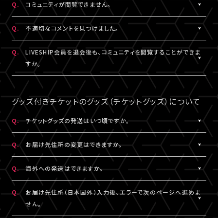
Q.
コミュニティが閲覧できません。
ャット機能のニックネーム設定は連動されます。
コンテンツの投稿、コメント、リアクションはユーザーへ通知され
ません。
A.
コミュニティが表示されない場合は、コミュニティ機能実施期間外
Q.
不適切なコメントを見つけました。
であるか、対象外の視聴チケットを購入されている可能性がありま
す。
A.
コミュニティ機能ガイドライン
に反するコメントなどを見つけた場
Q.
LIVESHIP会員を退会後も、コミュニティを閲覧することができま
コミュニティの実施有無や、実施期間については、各公演のチケッ
合は、コメント内の「報告する」ボタンより管理者に報告をすること
すか。
ト販売ページなどでご確認ください。
ができます。
なお、通報機能は報告された当該コメントの削除を保証するもの
A.
LIVESHIP会員を退会された場合は、コミュニティ機能提供期間内
ではございません。
であってもご利用・閲覧いただけなくなります。
グッズ付きチケットのグッズ（チケットグッズ）について
なお、過去のコメント・リアクション及びニックネームは、LIVESHIP
会員を退会された場合でも引き続きコミュニティに掲載されます。
Q.
チケットグッズの発送はいつ頃ですか。
予めご了承ください。
A.
公演・券種により異なります。
Q.
お届け先住所の変更はできますか。
「マイページ」内「チケット購入情報」にて発送状況の確認ができま
す。
A.
購入後、「マイページ」内「チケット購入情報」にて、配送状況が「出
Q.
海外への発送はできますか。
※チケットグッズの発送後、「チケットグッズ発送完了のお知らせ」
荷準備前」の場合に変更が可能です。
メールが配信されます。
※発送先が日本国外の場合、購入後の住所変更はできません。予
A.
公演・券種により異なります。チケット販売ページにてご確認くださ
Q.
お届け先住所（日本国外）入力後、エラーで次のページへ進めま
通信の関係上、メールが届かない可能性もございますので、必ず、
めご了承ください。
い。
せん。
「マイページ」内「チケット購入情報」よりご確認ください。