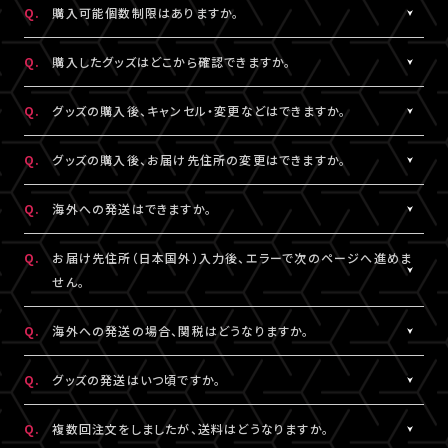
Q.
購入可能個数制限はありますか。
※LIVESHIPへの会員登録については
［Q:LIVESHIPを利用するに
ご注文手続きが完了した時点で在庫確保となります。
はどうすればいいですか。］
をご参照ください。
ただしコンビニ決済をご利用の場合、支払い期限を過ぎると在庫
A.
公演・グッズにより異なります。グッズ商品詳細ページなどでご確
Q.
購入したグッズはどこから確認できますか。
確保はリセットされますので予めご了承ください。
認ください。
A.
「決済完了のお知らせ」メール、または「マイページ」内「グッズ購入
Q.
グッズの購入後、キャンセル・変更などはできますか。
情報」よりご確認いただけます。
A.
お客様都合による商品購入後の注文内容の変更・キャンセル・返
Q.
グッズの購入後、お届け先住所の変更はできますか。
品・交換は一切お受けできません。
また、一度決済を完了された決済手段を変更することもできません
A.
購入後、「マイページ」内「グッズ購入情報」にて、配送状況が「出荷
Q.
海外への発送はできますか。
のでご注意ください。
準備前」の場合に変更が可能です。
※発送先が日本国外の場合、購入後の住所変更はできません。予
A.
公演・グッズにより異なります。グッズ商品詳細ページなどでご確
Q.
お届け先住所（日本国外）入力後、エラーで次のページへ進めま
めご了承ください。
認ください。
せん。
A.
日本国外の郵便番号をご入力する際、システムの仕様上、正しく郵
Q.
海外への発送の場合、関税はどうなりますか。
便番号を入力しているにも関わらずエラーとなる場合がございま
す。
A.
関税はお客様ご自身でお支払いください。関税の計算は各国税関
Q.
グッズの発送はいつ頃ですか。
その場合は、末尾1桁か2桁を削除、もしくは未記入にてお手続きを
の判断によります。
お試しください。
また、現地税関での商品配達停止に関しては、当サービスは一切
A.
公演・グッズにより異なります。「マイページ」内「グッズ購入情報」
Q.
複数回注文をしましたが、送料はどうなりますか。
の責任を負いかねます。
にて発送状況の確認ができます。