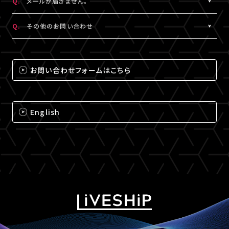
Q.
メールが届きません。
（iPhone・iPadの場合は「Safari」、Androidの場合は
A.
メールが届かない場合は、下記ドメインの受信設定をお願いいた
「Chrome」）にて閲覧ください。
Q.
その他のお問い合わせ
します。
なお、MY BOXで配信されるコンテンツは、視聴プレイヤーに
※メールの再配信はできません。迷惑メールフォルダをご確認くだ
A.
それ以外のお問い合わせについては、下記のいずれかの方法でお
ChromecastとAirPlayのアイコンは表示されません。予めご了承
さい。
問い合わせください。
ください。
お問い合わせフォームはこちら
@liveship.tokyo
【LIVESHIPお問い合わせ窓口】
@id.amob.jp
https://liveship.tokyo/mob/form/inquAdd.php?site=LS
English
グッズ配送・お届け済み商品に関して
【A!SMART お問い合わせ窓口】
https://www.asmart.jp/support