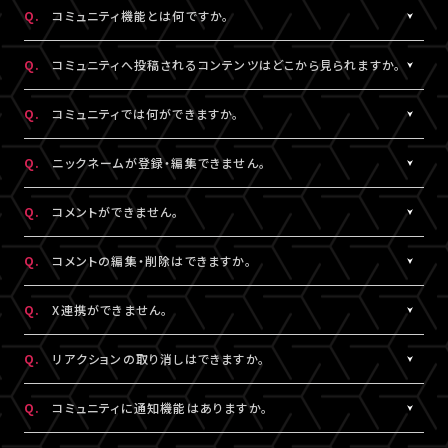
https://www.asmart.jp/support
数料については、ポイント付与対象外です。
Q.
コミュニティ機能とは何ですか。
A!-POINTは商品の発送後、約2週間で加算されます。
A.
配信視聴ページに投稿される期間限定コンテンツをお楽しみいた
ポイントの残高、有効期限、付与履歴については
A!-IDサイト
にロ
Q.
コミュニティへ投稿されるコンテンツはどこから見られますか。
だける機能です。
グイン後、マイページよりご確認いただけます。
コミュニティ機能が提供されている配信に限り、対象の視聴チケッ
A.
対象の視聴チケットを購入したA!-ID（メールアドレス）とパスワー
なお、LIVESHIPでのポイント利用はできません。A!-POINT・A!-ID
Q.
コミュニティでは何ができますか。
トを購入したユーザーのみがご利用・閲覧することができます。
ドでログインのうえ、配信視聴ページ内「スペシャル」から閲覧する
については
こちら
。
ことができます。
A.
配信視聴ページに投稿される期間限定コンテンツをお楽しみいた
Q.
ニックネームが登録・編集できません。
なお、各公演・視聴チケット種別によりコミュニティ機能の有無は
だけるほか、投稿されたコンテンツに対して、コメントやリアクショ
※ポイントの現金への換金はできません。
異なります。
ンをすることができます。
A.
※ポイントを他人に譲渡したり、別のA!-IDでの保有ポイントと合
コメントをするには、ニックネームの設定が必要です。
Q.
コメントができません。
また、コミュニティごと（配信ごと）に、コンテンツの内容や投稿頻
また、他のユーザーのコメントに対してもリアクションをすること
算してご使用いただく事はできません。
ニックネームは「マイページ」内「投稿設定」にて登録・変更が可能
度などは異なります。予めご了承ください。
ができます。
※正しくお支払いいただけなかった場合、付与したポイントを回収
です。
A.
コミュニティ機能ガイドライン
に反している可能性がございます。
Q.
コメントの編集・削除はできますか。
させていただく場合がございます。
絵文字・機種依存文字等が含まれている場合は登録できませんの
入力内容を変更してもコメントができない場合は
こちら
にお問い合
でご注意ください。
わせください。
A.
ご自身のコメントは「削除する」より削除することができます。
Q.
X連携ができません。
なお、ユーザーがニックネームを変更した場合であっても、過去の
ただし、一度投稿済みのコメントを編集することはできません。編
コメントのニックネームは変更されず、変更前のニックネームが表
集したい場合は、投稿済みのコメントを削除してから新たにコメン
A.
X連携は「マイページ」内「投稿設定」にて設定が可能です。
Q.
リアクションの取り消しはできますか。
示されます。
トしていただく必要がございます。
詳しくは
こちら
をご確認ください。
※ニックネームの登録・編集は配信視聴ページからも設定いただ
※X連携は配信視聴ページからも設定いただけます。
A.
ご自身でつけたリアクションは再度「♡」を押していただくことで取
Q.
コミュニティに通知機能はありますか。
けます。
※公演によってはX連携をご利用いただけない場合があります。
り消しすることができます。
※チャット機能が設定されている配信では、コミュニティ機能とチ
A.
現在、通知機能はございません。