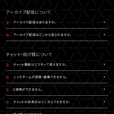
事前にサンプル動画の映像と音声が正常に再生できることをご確
公演によってはアーカイブ配信のみの視聴でも視聴チケットのご
A.
LIVESHIPの配信をより良い画質でご覧いただくには、インターネ
なスペースを入れると認証されませんので、ご注意ください。
認ください。
購入が可能です。券種や決済方法により販売期間や販売価格など
ットの安定した接続速度 (以下の表を参照) を確保していただくこ
アーカイブ配信について
が異なります。
とをお勧めします。
5.キーボードのNum Lock（ナムロック）が押されていませんか？
Q.
アーカイブ配信はありますか。
ノートパソコンをご利用の方は、Num Lockキーが外れた状態で行
QUALITY
ってください。
A.
公演により異なります。
必要速度
推奨速度
Q.
アーカイブ配信はどこから見られますか。
（解像度）
アーカイブ配信がある場合は、視聴チケットをお持ちの方に限りご
視聴いただけます。
A.
アーカイブ配信がある場合は、ライブ配信と同じ配信視聴ページ
1080P
15Mbps以上
20Mbps以上
公演によってはアーカイブ配信のみの視聴でも視聴チケットのご
でご視聴いただけます。
チャット・投げ銭について
購入が可能です。券種や決済方法により販売期間や販売価格など
配信視聴ページは、各公演のチケット販売ページ、「
マイページ
」
720P
6Mbps以上
9Mbps以上
が異なります。
内「チケット購入情報」よりアクセスいただけます。
Q.
チャット機能はどうやって使えますか。
※「決済完了のお知らせ」メールでもご案内しております。
A.
ライブ配信中にご利用いただけるサービスです。
480P
2Mbps以上
3Mbps以上
Q.
ニックネームが登録・編集できません。
ただし、公演によってはチャット機能をご利用いただけない場合が
あります。
A.
チャットをするには、ニックネームの設定が必要です。
360P
0.8Mbps以上
1.2Mbps以上
Q.
X連携ができません。
詳細はチケット販売ページでご確認ください。
ニックネームは「
マイページ
」内「投稿設定」にて登録・変更が可能
です。
A.
X連携は「
マイページ
」内「投稿設定」にて設定が可能です。
解像度が選択できる推奨ブラウザは下記のとおりです。
Q.
チャットの非表示はどこからできますか。
絵文字・機種依存文字等が含まれている場合は登録できませんの
詳しくは
こちら
をご確認ください。
Windows：Chrome、Firefox、Edge
でご注意ください。
※X連携は配信視聴ページからも設定いただけます。
A.
チャット欄下部の「チャットを非表示」（スマートフォンではチャット
Mac：Chrome、Firefox