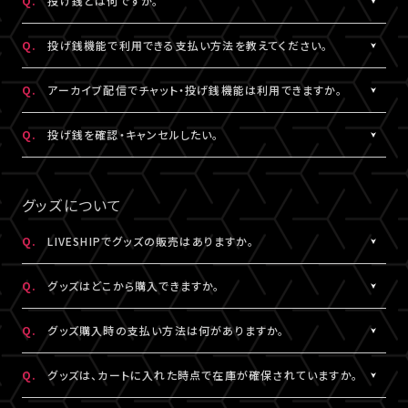
Q.
投げ銭とは何ですか。
なお、ユーザーがニックネームを変更した場合であっても、過去の
※公演によってはX連携をご利用いただけない場合があります。
欄上部「×」印）を押下すると、チャット非表示となります。 また、全
iOS：なし
チャットのニックネームは変更されず、変更前のニックネームが表
画面表示にした場合も、チャットは非表示になります。
A.
配信中にチップを送ることができる機能です。
Android：Chrome
Q.
投げ銭機能で利用できる支払い方法を教えてください。
示されます。
投げ銭機能をご利用の場合は、「マイページ」内「基本情報」にござ
※ニックネームの登録・編集は配信視聴ページからも設定いただ
います「決済情報」にてクレジットカード決済情報のご登録いただ
A.
クレジットカード決済をご利用いただけます。
Q.
アーカイブ配信でチャット・投げ銭機能は利用できますか。
けます。
くか、
投げ銭機能をご利用の場合は、「マイページ」内「基本情報」にござ
※コミュニティ機能が設定されている配信では、コミュニティ機能
配信中に配信視聴ページよりクレジットカード決済情報のご登録
います「決済情報」にてクレジットカード決済情報のご登録いただ
A.
公演により異なります。チケット販売ページなどでご確認ください。
Q.
投げ銭を確認・キャンセルしたい。
とチャット機能のニックネーム設定は連動されます。
をお願いいたします。
くか、
※公演によっては、投げ銭機能をご利用いただけない場合があり
配信中に配信視聴ページよりクレジットカード決済情報のご登録
A.
投げ銭をキャンセルすることはできません。投げ銭機能をご利用の
ます。
をお願いいたします。
場合は、金額に誤りがないか確認のうえ、ご利用ください。
グッズについて
なお、決済方法については今後追加される可能性がございます。
複数回クリックにより、重複課金となる可能性がございますので、
ご注意ください。
Q.
LIVESHIPでグッズの販売はありますか。
※ご利用になった投げ銭は「マイページ」内「投げ銭履歴」よりご
A.
グッズの販売有無は各配信により異なります。
確認いただけます。
Q.
グッズはどこから購入できますか。
A.
各配信視聴ページなどでご購入いただけます。
Q.
グッズ購入時の支払い方法は何がありますか。
LIVESHIPにご登録のA!-ID（メールアドレス）でログインのうえ、ご
利用ください。
A.
クレジットカード決済、コンビニ決済がご利用いただけます。
Q.
グッズは、カートに入れた時点で在庫が確保されていますか。
※グッズをご購入いただくには、LIVESHIPへの会員登録が必要と
なります。
A.
カートに入れた時点では在庫確保とはなりません。