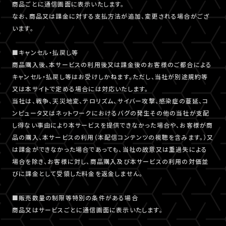
商品ごとに通信画面に表示いたします。
なお、商品又は課金に対する支払方法が追加、変更される場合がござ
います。
■キャンセル・払戻し等
商品購入後、本サービスの利用後又は課金後のお客様のご都合による
キャンセル・払戻し等はお受けしかねます。ただし、当社が別途規約等
又は本サイトで定める場合には対応いたします。
当社は、戦争、天災地変、テロリズム、サイバー攻撃、感染症の蔓延、コ
ンピュータ又はネットワークにおけるバグの発生その他の当社が支配
し得ない事由により本サービスを提供できなかった場合や、お客様が商
品の購入、本サービスの利用（本配信コンテンツの視聴を含みます。）又
は課金ができなかった場合であっても、当社の故意又は重過失による
場合を除き、お客様に対し、商品購入及び本サービスの利用の対価並
びに課金として受領した料金を返金しません。
■販売数量の制限等特別の条件がある場合
商品又はサービスごとに通信画面に表示いたします。