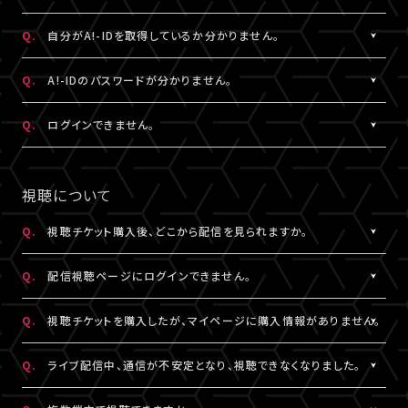
状態など詳細を記載のうえ、
ける共通の会員ID（無料）です。
こちら
よりお問い合わせください。
※A!-IDについては
［Q:A!-IDとは何ですか？］
をご参照ください。
A.
ご入力いただいたメールアドレス宛に【@liveship.tokyo】ドメイ
Q.
自分がA!-IDを取得しているか分かりません。
・「A!SMART」でグッズを購入されたことがある場合は、その際に
ンから、認証コードをお知らせするメールを配信しております。
登録されたメールアドレスがA!-IDとなります。
“迷惑メール”として自動振り分け・受信拒否されていないかご確
A.
お持ちのメールアドレスのA!-ID取得有無は、
こちら
より確認するこ
Q.
A!-IDのパスワードが分かりません。
・A!-IDが必要なファンクラブ会員の場合、そちらで登録・連携され
認ください。
とができます。
たメールアドレスがA!-IDとなります。
※すでに「A!SMART」をご利用の方はA!-IDの取得が完了していま
A.
パスワードをお忘れの場合は、
こちら
よりパスワード再設定を行え
Q.
ログインできません。
・A!-ID（メールアドレス）をお持ちでない方は、LIVESHIP会員登録
※認証コードは発行より10分間有効です。
す。ご利用のA!-ID（メールアドレス）とパスワードでログインくださ
ます。
の過程で取得していただけます。
※未着の場合、改めて新規取得からお手続きください。
い。
A.
LIVESHIPにご登録のA!-ID（メールアドレス）とパスワードをご入
・お持ちのメールアドレスのA!-ID取得有無は、
こちら
より確認する
※複数回発行された場合は、一番新しい認証コードをご利用くだ
※A!-IDが必要なファンクラブ会員の場合、そちらで登録・連携され
力ください。
視聴について
ことができます。
さい。
たメールアドレスがA!-IDとなります。
※パスワードをお忘れの場合は、
こちら
よりパスワード再設定を行
えます。
Q.
視聴チケット購入後、どこから配信を見られますか。
その他、A!-IDに関する詳細は
こちら
にてご確認ください。
A.
LIVESHIPにてチケットを購入の場合、配信視聴ページにログイン
▼以下もあわせてご確認ください。
Q.
配信視聴ページにログインできません。
のうえ、ご視聴いただけます。
1.ご登録のA!-ID（メールアドレス）とは別のメールアドレスをご利
配信視聴ページは、各公演のチケット販売ページ、「マイページ」
A.
配信視聴ページにログインいただくには視聴チケットをご購入さ
用になっていませんか？
Q.
視聴チケットを購入したが、マイページに購入情報がありません。
内「チケット購入情報」よりアクセスいただけます。
れたA!-ID（メールアドレス）と、ご自身で設定したパスワードをご入
※「決済完了のお知らせ」メールでもご案内しております。
力ください。
A.
視聴チケットをご購入されたA!-ID（メールアドレス）と、異なるA!-
2.推奨環境からお試しいただいていますか？
Q.
ライブ配信中、通信が不安定となり、視聴できなくなりました。
※アーカイブ配信がある場合、同じページからご視聴いただけま
※パスワードをお忘れの場合は、
こちら
よりパスワード再設定を行
ID（メールアドレス）でログインされている可能性がございます。
ご利用の環境が推奨環境でない場合、正常にページ遷移ができな
す。
えます。
画面右上からログアウトしていただき、@以降が異なるなど、ご利
A.
い可能性がございます。推奨環境は
本配信の視聴には高速・大容量のデータ通信が必要となります。
こちら
よりご確認ください。