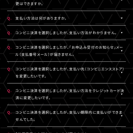
一切の責任を負いかねます。
更はできますか。
詳細はチケット販売ページでご確認ください。
※テレビ等での視聴をご希望の場合は、サンプル動画視聴ページ
A.
一度決済を完了された視聴チケットの券種変更・キャンセルは一切
でサンプル動画の映像と音声が正常に再生できることをご確認の
Q.
支払い方法は何がありますか。
お受けできません。
うえ、ご自身の判断で視聴チケットのご購入をご検討ください。
A.
クレジットカード決済、コンビニ決済がご利用いただけます。
Q.
コンビニ決済を選択しましたが、支払い方法がわかりません。
※クレジットカード決済の場合、即時決済となります。
決済の明細には「LIVESHIP」と表示されます。
※コンビニ決済の場合、お支払いがお済みでない場合のみ、券種
A.
コンビニ決済の支払い方法は、下記よりご確認ください。
Q.
コンビニ決済を選択しましたが、「お申込み受付のお知らせ」メー
変更・キャンセルが可能です。
ル（支払番号メール）が届きません。
■コンビニ決済支払い方法（手順4以降）
□ローソン・ミニストップ
A.
コンビニ決済を選択された場合、「お申込み受付のお知らせ」メー
Q.
コンビニ決済を選択しましたが、支払い先（コンビニエンスストア）
https://www.sbpayment.jp/support/how_to_pay/cvs/laws
ル（支払番号メール）は、視聴チケット販売ページでご入力いただ
を変更したいです。
□ファミリーマート
いたA!-ID（メールアドレス）宛に【@liveship.tokyo】ドメインから
https://www.sbpayment.jp/support/how_to_pay/cvs/famil
配信しております。
A.
コンビニ決済の支払先（コンビニエンスストア）を変更する場合は、
Q.
コンビニ決済を選択しましたが、支払い方法をクレジットカード決
□セイコーマート
“迷惑メール”として自動振り分け・受信拒否されていないかご確
「マイページ」内「チケット購入情報」より、支払先を変更したいチケ
済に変更したいです。
https://www.sbpayment.jp/support/how_to_pay/cvs/seico
認ください。
ットを選択。
「支払い方法・コンビニの変更」から、「コンビニ決済をキャンセル」
A.
コンビニ決済未入金の場合は、支払い方法をクレジットカード決済
Q.
コンビニ決済を選択しましたが、支払い期限内に支払いができま
支払番号は、「マイページ」内「チケット購入情報」にも記載されて
を押してください。
に変更していただけます。
せんでした。
おりますので、メールが未着の場合は上記をご確認のうえ、期限内
コンビニ決済のキャンセル後、再度「マイページ」内「チケット購入
「マイページ」内「チケット購入情報」より、支払方法を変更したいチ
にお手続きください。
情報」にアクセスいただくと、「新たに手続きする」というボタンが
ケットを選択。
A.
支払い期限を過ぎてしまった場合は、再度、チケット販売ページか