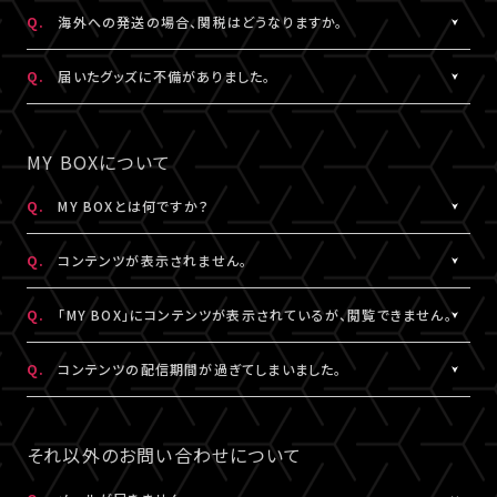
日本国外の郵便番号をご入力する際に、正しく入力しているにも関
A.
日本国外の郵便番号を入力する際、システムの仕様上、正しく郵便
Q.
海外への発送の場合、関税はどうなりますか。
わらずシステムの仕様上エラーとなる場合がございます。
番号を入力しているにも関わらずエラーとなる場合がございます。
その場合は、末尾1桁か2桁を削除、もしくは未記入にてお手続きを
その場合は、末尾1桁か2桁を削除、もしくは未記入にてお手続きを
A.
関税はお客様ご自身でお支払いください。関税の計算は各国税関
Q.
届いたグッズに不備がありました。
お試しください。
お試しください。
の判断によります。
また、現地税関での商品配達停止に関しては、当サービスは一切
A.
お手数ですが、詳細を記載のうえ、商品到着後14日以内に下記よ
なお、日本国外への配送はDHLを利用しております。
の責任を負いかねます。
りお問い合わせください。
MY BOXについて
DHLが配送対象としていない国・地域への配送はできかねます。
DHLにおきましては現地カスタマーサービスにお問い合わせくだ
予め、ご了承ください。
さい。
グッズ配送・お届け済み商品に関して
Q.
MY BOXとは何ですか？
http://www.dhl.com/en/contact_center.html
【A!SMART お問い合わせ窓口】
A.
ご購入の視聴チケットやグッズの条件に応じて、動画や画像などの
https://www.asmart.jp/support
Q.
コンテンツが表示されません。
コンテンツが配信される機能です。
コンテンツの配信がある場合、視聴チケットやグッズを購入したA!-
A.
コンテンツが表示されない場合は、コンテンツ配信期間外である
Q.
「MY BOX」にコンテンツが表示されているが、閲覧できません。
ID（メールアドレス）とパスワードでログインのうえ、「マイページ」
か、配信対象外の視聴チケットやグッズを購入されている可能性が
内「MY BOX」から確認することができます。
あります。
A.
コンテンツが「MY BOX」に表示されているにも関わらず閲覧でき
Q.
コンテンツの配信期間が過ぎてしまいました。
コンテンツの配信有無や、配信期間については、各公演のチケット
コンテンツ配信期間は、各公演のチケット販売ページやグッズ商品
ない場合、コンテンツ配信期間を経過したか、ご利用端末が推奨環
販売ページやグッズ商品詳細ページ、MY BOXなどでご確認くださ
詳細ページ、MY BOXなどでご確認ください。
境ではない可能性があります。
A.
配信期間終了後のコンテンツは、再配信いたしません。予めご了承
い。
※チケットの購入情報は、「マイページ」内「チケット購入情報」にて
推奨環境は
こちら
よりご確認ください。
ください。
それ以外のお問い合わせについて
ご確認ください。
スマートフォン、タブレットをご利用の場合、LINEやメール等のアプ
リ内ブラウジングではなく、推奨環境にある指定のブラウザ