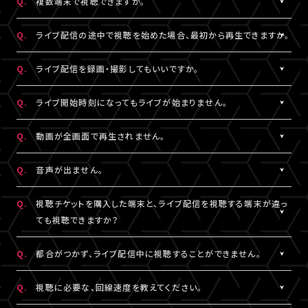
Q.
複数端末で視聴できますか。
※コンビニ決済にてお申込みをされている場合、お支払い（ご入
用されているメールアドレスをご確認のうえ、改めてログインをお
スマートフォン、タブレットをご利用の場合、LINEやメール等のアプ
有線接続、もしくはWi-Fiのご利用を推奨いたします。お客様の視聴
金）完了後にご視聴いただけます。
▼以下もあわせてご確認ください。
試しください。
リ内ブラウジングではなく、指定のブラウザ（iPhone・iPadの場合
環境に伴う閲覧の不具合に関しては、当サービスは一切の責任を
A.
チケット1枚につき1端末まで視聴可能となっております。
Q.
ライブ配信の途中で視聴を始めた場合、最初から再生できますか。
1.ご登録のA!-ID（メールアドレス）とは別のメールアドレスをご利
※「決済完了のお知らせ」メールをお受取りいただいているA!-
は「Safari」、Androidの場合は「Chrome」）で当サービスをご利
負いかねます。
複数端末でのログインが検知された場合には、一方の端末がログ
用になっていませんか？
ID（メールアドレス）にてログインしてください。
用ください。
アウトされます。
A.
ライブ配信の途中からご利用の場合は、視聴開始された時点から
Q.
ライブ配信を録画・撮影してもいいですか。
の再生となります。
2.推奨環境からお試しいただいていますか？
3.全て半角英数で入力できていますか？
A.
原則、カメラ・スマートフォンなどによる画面録画・撮影・録音は禁
Q.
ライブ開始時刻になってもライブが始まりません。
ご利用の環境が推奨環境でない場合、正常にページ遷移ができな
必ず半角数字でご入力ください。全角入力ではログインできませ
止いたします。
い可能性がございます。推奨環境は
こちら
よりご確認ください。
ん。
ただし各配信で別途案内があった場合はこれに限りません。
A.
リロード（再読み込み）をお試しいただき、視聴ページを更新してく
Q.
動画が全画面で再生されません。
スマートフォン、タブレットをご利用の場合、LINEやメール等のアプ
録画・撮影・録音を許可する案内のない配信でSNSや動画サイトな
ださい。
リ内ブラウジングではなく、指定のブラウザ（iPhone・iPadの場合
4.スペースが入っていませんか？
どへの無断転載・共有を行った場合、法的責任に問われる場合が
※リロード（再読み込み）方法はご利用端末により異なります。
A.
視聴画面の右下にある四角いボタンを押すと、全画面での表示に
Q.
音声が出ません。
は「Safari」、Androidの場合は「Chrome」）で当サービスをご利
入力の際、前後にスペースが入っていないかご確認ください。不要
ございます。
切り替わります。 全画面での視聴中に同じボタンを押すと、元の画
用ください。
なスペースを入れると認証されませんので、ご注意ください。
面サイズに戻ります。
A.
視聴ページの動画配信プレイヤーがミュート（消音）になっていな
Q.
視聴チケットを購入した端末と、ライブ配信を視聴する端末が違っ
いかをご確認ください。
ても視聴できますか？
3.全て半角英数で入力できていますか？
5.キーボードのNum Lock（ナムロック）が押されていませんか？
また、ご利用の端末がマナーモードになっていないか、音量設定が
必ず半角数字でご入力ください。全角入力ではログインできませ
ノートパソコンをご利用の方は、Num Lockキーが外れた状態で行
小さくなっていないかをご確認ください。
A.
視聴チケットをご購入いただいた際と同じA!-ID（メールアドレス）・
Q.
都合がつかず、ライブ配信中に視聴することができません。
ん。
ってください。
パスワードでログインいただければ、端末が違ってもご視聴いただ
けます。
A.
アーカイブ配信がある場合は、視聴チケットをお持ちの方に限りご
Q.
視聴に必要な、回線速度を教えてください。
4.スペースが入っていませんか？
ライブ配信を視聴する端末が
推奨環境
であることをご確認のうえ、
視聴いただけます。
入力の際、前後にスペースが入っていないかご確認ください。不要