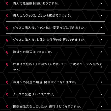
Q.
購入可能個数制限はありますか。
※LIVESHIPへの会員登録については
［Q:LIVESHIPを利用するに
ご注文手続きが完了した時点で在庫確保となります。
はどうすればいいですか。］
をご参照ください。
ただしコンビニ決済をご利用の場合、支払い期限を過ぎると在庫
A.
公演・グッズにより異なります。グッズ商品詳細ページなどでご確
Q.
購入したグッズはどこから確認できますか。
確保はリセットされますので予めご了承ください。
認ください。
A.
「決済完了のお知らせ」メール、または「マイページ」内「グッズ購入
Q.
グッズの購入後、キャンセル・変更などはできますか。
情報」よりご確認いただけます。
A.
お客様都合による商品購入後の注文内容の変更・キャンセル・返
Q.
グッズの購入後、お届け先住所の変更はできますか。
品・交換は一切お受けできません。
また、一度決済を完了された決済手段を変更することもできません
A.
購入後、「マイページ」内「グッズ購入情報」にて、配送状況が「出荷
Q.
海外への発送はできますか。
のでご注意ください。
準備前」の場合に変更が可能です。
※発送先が日本国外の場合、購入後の住所変更はできません。予
A.
公演・グッズにより異なります。グッズ商品詳細ページなどでご確
Q.
お届け先住所（日本国外）入力後、エラーで次のページへ進めま
めご了承ください。
認ください。
せん。
A.
日本国外の郵便番号をご入力する際、システムの仕様上、正しく郵
Q.
海外への発送の場合、関税はどうなりますか。
便番号を入力しているにも関わらずエラーとなる場合がございま
す。
A.
関税はお客様ご自身でお支払いください。関税の計算は各国税関
Q.
グッズの発送はいつ頃ですか。
その場合は、末尾1桁か2桁を削除、もしくは未記入にてお手続きを
の判断によります。
お試しください。
また、現地税関での商品配達停止に関しては、当サービスは一切
A.
公演・グッズにより異なります。「マイページ」内「グッズ購入情報」
Q.
複数回注文をしましたが、送料はどうなりますか。
の責任を負いかねます。
にて発送状況の確認ができます。