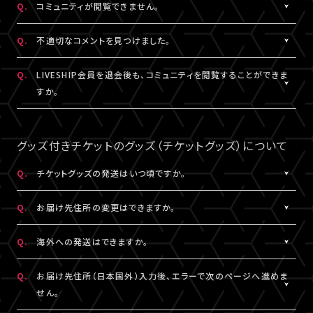
Q.
コミュニティが閲覧できません。
ャット機能のニックネーム設定は連動されます。
コンテンツの投稿、コメント、リアクションはユーザーへ通知され
ません。
A.
コミュニティが表示されない場合は、コミュニティ機能実施期間外
Q.
不適切なコメントを見つけました。
であるか、対象外の視聴チケットを購入されている可能性がありま
す。
A.
コミュニティ機能ガイドライン
に反するコメントなどを見つけた場
Q.
LIVESHIP会員を退会後も、コミュニティを閲覧することができま
コミュニティの実施有無や、実施期間については、各公演のチケッ
合は、コメント内の「報告する」ボタンより管理者に報告をすること
すか。
ト販売ページなどでご確認ください。
ができます。
なお、通報機能は報告された当該コメントの削除を保証するもの
A.
LIVESHIP会員を退会された場合は、コミュニティ機能提供期間内
ではございません。
であってもご利用・閲覧いただけなくなります。
グッズ付きチケットのグッズ（チケットグッズ）について
なお、過去のコメント・リアクション及びニックネームは、LIVESHIP
会員を退会された場合でも引き続きコミュニティに掲載されます。
Q.
チケットグッズの発送はいつ頃ですか。
予めご了承ください。
A.
公演・券種により異なります。
Q.
お届け先住所の変更はできますか。
「マイページ」内「チケット購入情報」にて発送状況の確認ができま
す。
A.
購入後、「マイページ」内「チケット購入情報」にて、配送状況が「出
Q.
海外への発送はできますか。
※チケットグッズの発送後、「チケットグッズ発送完了のお知らせ」
荷準備前」の場合に変更が可能です。
メールが配信されます。
※発送先が日本国外の場合、購入後の住所変更はできません。予
A.
公演・券種により異なります。チケット販売ページにてご確認くださ
Q.
お届け先住所（日本国外）入力後、エラーで次のページへ進めま
通信の関係上、メールが届かない可能性もございますので、必ず、
めご了承ください。
い。
せん。
「マイページ」内「チケット購入情報」よりご確認ください。