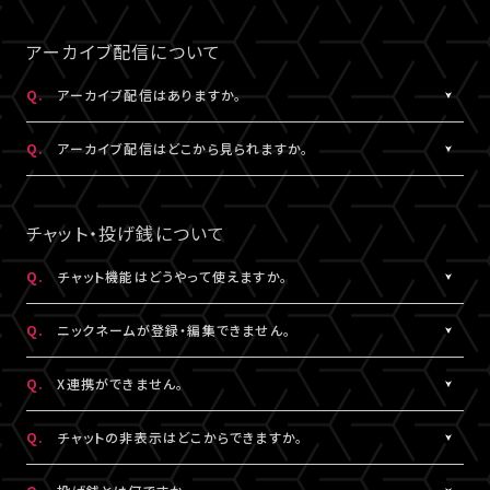
事前にサンプル動画の映像と音声が正常に再生できることをご確
公演によってはアーカイブ配信のみの視聴でも視聴チケットのご
A.
LIVESHIPの配信をより良い画質でご覧いただくには、インターネ
なスペースを入れると認証されませんので、ご注意ください。
認ください。
購入が可能です。券種や決済方法により販売期間や販売価格など
ットの安定した接続速度 (以下の表を参照) を確保していただくこ
アーカイブ配信について
が異なります。
とをお勧めします。
5.キーボードのNum Lock（ナムロック）が押されていませんか？
Q.
アーカイブ配信はありますか。
ノートパソコンをご利用の方は、Num Lockキーが外れた状態で行
QUALITY
ってください。
A.
公演により異なります。
必要速度
推奨速度
Q.
アーカイブ配信はどこから見られますか。
（解像度）
アーカイブ配信がある場合は、視聴チケットをお持ちの方に限りご
視聴いただけます。
A.
アーカイブ配信がある場合は、ライブ配信と同じ配信視聴ページ
1080P
15Mbps以上
20Mbps以上
公演によってはアーカイブ配信のみの視聴でも視聴チケットのご
でご視聴いただけます。
チャット・投げ銭について
購入が可能です。券種や決済方法により販売期間や販売価格など
配信視聴ページは、各公演のチケット販売ページ、「
マイページ
」
720P
6Mbps以上
9Mbps以上
が異なります。
内「チケット購入情報」よりアクセスいただけます。
Q.
チャット機能はどうやって使えますか。
※「決済完了のお知らせ」メールでもご案内しております。
A.
ライブ配信中にご利用いただけるサービスです。
480P
2Mbps以上
3Mbps以上
Q.
ニックネームが登録・編集できません。
ただし、公演によってはチャット機能をご利用いただけない場合が
あります。
A.
チャットをするには、ニックネームの設定が必要です。
360P
0.8Mbps以上
1.2Mbps以上
Q.
X連携ができません。
詳細はチケット販売ページでご確認ください。
ニックネームは「
マイページ
」内「投稿設定」にて登録・変更が可能
です。
A.
X連携は「
マイページ
」内「投稿設定」にて設定が可能です。
解像度が選択できる推奨ブラウザは下記のとおりです。
Q.
チャットの非表示はどこからできますか。
絵文字・機種依存文字等が含まれている場合は登録できませんの
詳しくは
こちら
をご確認ください。
Windows：Chrome、Firefox、Edge
でご注意ください。
※X連携は配信視聴ページからも設定いただけます。
A.
チャット欄下部の「チャットを非表示」（スマートフォンではチャット
Mac：Chrome、Firefox