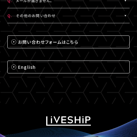
Q.
メールが届きません。
（iPhone・iPadの場合は「Safari」、Androidの場合は
A.
メールが届かない場合は、下記ドメインの受信設定をお願いいた
「Chrome」）にて閲覧ください。
Q.
その他のお問い合わせ
します。
なお、MY BOXで配信されるコンテンツは、視聴プレイヤーに
※メールの再配信はできません。迷惑メールフォルダをご確認くだ
A.
それ以外のお問い合わせについては、下記のいずれかの方法でお
ChromecastとAirPlayのアイコンは表示されません。予めご了承
さい。
問い合わせください。
ください。
お問い合わせフォームはこちら
@liveship.tokyo
【LIVESHIPお問い合わせ窓口】
@id.amob.jp
https://liveship.tokyo/mob/form/inquAdd.php?site=LS
English
グッズ配送・お届け済み商品に関して
【A!SMART お問い合わせ窓口】
https://www.asmart.jp/support