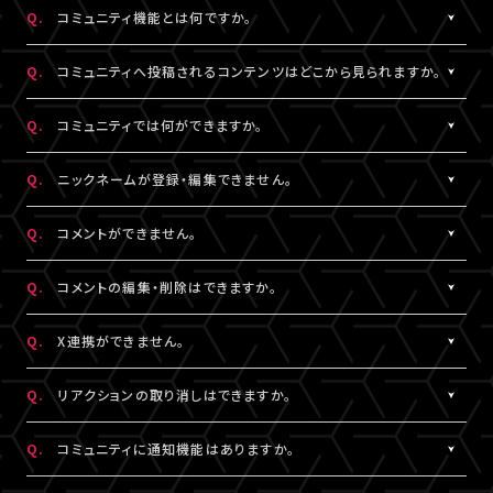
https://www.asmart.jp/support
数料については、ポイント付与対象外です。
Q.
コミュニティ機能とは何ですか。
A!-POINTは商品の発送後、約2週間で加算されます。
A.
配信視聴ページに投稿される期間限定コンテンツをお楽しみいた
ポイントの残高、有効期限、付与履歴については
A!-IDサイト
にロ
Q.
コミュニティへ投稿されるコンテンツはどこから見られますか。
だける機能です。
グイン後、マイページよりご確認いただけます。
コミュニティ機能が提供されている配信に限り、対象の視聴チケッ
A.
対象の視聴チケットを購入したA!-ID（メールアドレス）とパスワー
なお、LIVESHIPでのポイント利用はできません。A!-POINT・A!-ID
Q.
コミュニティでは何ができますか。
トを購入したユーザーのみがご利用・閲覧することができます。
ドでログインのうえ、配信視聴ページ内「スペシャル」から閲覧する
については
こちら
。
ことができます。
A.
配信視聴ページに投稿される期間限定コンテンツをお楽しみいた
Q.
ニックネームが登録・編集できません。
なお、各公演・視聴チケット種別によりコミュニティ機能の有無は
だけるほか、投稿されたコンテンツに対して、コメントやリアクショ
※ポイントの現金への換金はできません。
異なります。
ンをすることができます。
A.
※ポイントを他人に譲渡したり、別のA!-IDでの保有ポイントと合
コメントをするには、ニックネームの設定が必要です。
Q.
コメントができません。
また、コミュニティごと（配信ごと）に、コンテンツの内容や投稿頻
また、他のユーザーのコメントに対してもリアクションをすること
算してご使用いただく事はできません。
ニックネームは「マイページ」内「投稿設定」にて登録・変更が可能
度などは異なります。予めご了承ください。
ができます。
※正しくお支払いいただけなかった場合、付与したポイントを回収
です。
A.
コミュニティ機能ガイドライン
に反している可能性がございます。
Q.
コメントの編集・削除はできますか。
させていただく場合がございます。
絵文字・機種依存文字等が含まれている場合は登録できませんの
入力内容を変更してもコメントができない場合は
こちら
にお問い合
でご注意ください。
わせください。
A.
ご自身のコメントは「削除する」より削除することができます。
Q.
X連携ができません。
なお、ユーザーがニックネームを変更した場合であっても、過去の
ただし、一度投稿済みのコメントを編集することはできません。編
コメントのニックネームは変更されず、変更前のニックネームが表
集したい場合は、投稿済みのコメントを削除してから新たにコメン
A.
X連携は「マイページ」内「投稿設定」にて設定が可能です。
Q.
リアクションの取り消しはできますか。
示されます。
トしていただく必要がございます。
詳しくは
こちら
をご確認ください。
※ニックネームの登録・編集は配信視聴ページからも設定いただ
※X連携は配信視聴ページからも設定いただけます。
A.
ご自身でつけたリアクションは再度「♡」を押していただくことで取
Q.
コミュニティに通知機能はありますか。
けます。
※公演によってはX連携をご利用いただけない場合があります。
り消しすることができます。
※チャット機能が設定されている配信では、コミュニティ機能とチ
A.
現在、通知機能はございません。