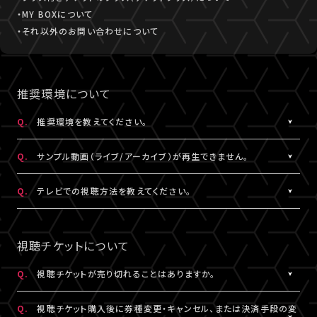
・MY BOXについて
・それ以外のお問い合わせについて
推奨環境について
Q.
推奨環境を教えてください。
A.
こちら
より推奨環境をご確認ください。
Q.
サンプル動画（ライブ/アーカイブ）が再生できません。
A.
推奨環境
をご確認ください。推奨環境でも再生できない場合は
こち
Q.
テレビでの視聴方法を教えてください。
ら
にお問い合わせください。
A.
テレビでの視聴方法の⼀例を
こちら
でご紹介しております。
テレビ視聴は、当サービスの推奨環境ではありません。
視聴チケットについて
参考にされる際は、あくまで推奨環境ではないことをご理解・ご了
承のうえ、事前にテスト視聴をお試しください。
Q.
視聴チケットが売り切れることはありますか。
A.
原則、視聴チケットの売り切れはございません。ただし公演・券種に
※テレビでのご視聴中に生じた不具合に関しては、当サービスは
Q.
視聴チケット購入後に券種変更・キャンセル、または決済手段の変
よっては枚数に限りがある場合がございます。