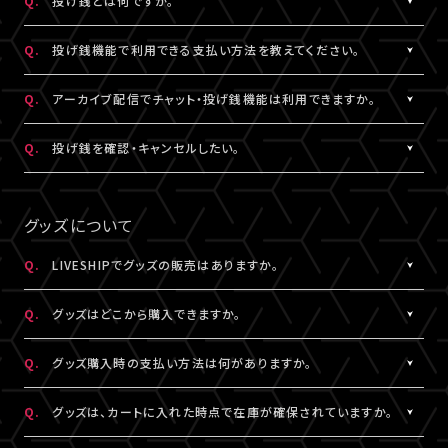
Q.
投げ銭とは何ですか。
なお、ユーザーがニックネームを変更した場合であっても、過去の
※公演によってはX連携をご利用いただけない場合があります。
欄上部「×」印）を押下すると、チャット非表示となります。 また、全
iOS：なし
チャットのニックネームは変更されず、変更前のニックネームが表
画面表示にした場合も、チャットは非表示になります。
A.
配信中にチップを送ることができる機能です。
Android：Chrome
Q.
投げ銭機能で利用できる支払い方法を教えてください。
示されます。
投げ銭機能をご利用の場合は、「マイページ」内「基本情報」にござ
※ニックネームの登録・編集は配信視聴ページからも設定いただ
います「決済情報」にてクレジットカード決済情報のご登録いただ
A.
クレジットカード決済をご利用いただけます。
Q.
アーカイブ配信でチャット・投げ銭機能は利用できますか。
けます。
くか、
投げ銭機能をご利用の場合は、「マイページ」内「基本情報」にござ
※コミュニティ機能が設定されている配信では、コミュニティ機能
配信中に配信視聴ページよりクレジットカード決済情報のご登録
います「決済情報」にてクレジットカード決済情報のご登録いただ
A.
公演により異なります。チケット販売ページなどでご確認ください。
Q.
投げ銭を確認・キャンセルしたい。
とチャット機能のニックネーム設定は連動されます。
をお願いいたします。
くか、
※公演によっては、投げ銭機能をご利用いただけない場合があり
配信中に配信視聴ページよりクレジットカード決済情報のご登録
A.
投げ銭をキャンセルすることはできません。投げ銭機能をご利用の
ます。
をお願いいたします。
場合は、金額に誤りがないか確認のうえ、ご利用ください。
グッズについて
なお、決済方法については今後追加される可能性がございます。
複数回クリックにより、重複課金となる可能性がございますので、
ご注意ください。
Q.
LIVESHIPでグッズの販売はありますか。
※ご利用になった投げ銭は「マイページ」内「投げ銭履歴」よりご
A.
グッズの販売有無は各配信により異なります。
確認いただけます。
Q.
グッズはどこから購入できますか。
A.
各配信視聴ページなどでご購入いただけます。
Q.
グッズ購入時の支払い方法は何がありますか。
LIVESHIPにご登録のA!-ID（メールアドレス）でログインのうえ、ご
利用ください。
A.
クレジットカード決済、コンビニ決済がご利用いただけます。
Q.
グッズは、カートに入れた時点で在庫が確保されていますか。
※グッズをご購入いただくには、LIVESHIPへの会員登録が必要と
なります。
A.
カートに入れた時点では在庫確保とはなりません。