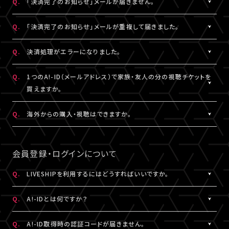
Q.
「決済完了のお知らせ」メールが届きません。
表示されます。
「支払い方法・コンビニの変更」から、「コンビニ決済をキャンセル」
らご購入手続きをお願いします。
「マイページ」に記載がない場合や、支払期限を超過した場合は、
こちらより、改めてお手続きください。
を押してください。
A.
「決済完了のお知らせ」メールは、チケットご購入時にLIVESHIPに
Q.
「決済完了のお知らせ」メールが重複して届きました。
再度、チケット販売ページより、お手続きをお願いいたします。
コンビニ決済のキャンセル後、再度「マイページ」内「チケット購入
ご登録いただいたA!-ID（メールアドレス）宛に
※コンビニ決済のキャンセルには、15分ほどお時間がかかります。
情報」にアクセスいただくと、「新たに手続きする」というボタンが
【@liveship.tokyo】ドメインから配信しております。
A.
「決済完了のお知らせ」メールが2通以上届いた場合、誤ってチケッ
Q.
決済処理がエラーになりました。
※「決済取消中」のアイコンが表示されている間はお手続きができ
表示されます。
“迷惑メール”として自動振り分け・受信拒否されていないかご確
トを重複してご購入されている可能性がございます。
ません。
こちらより、クレジットカード決済を選択のうえ、改めてお手続きく
認ください。
詳細を記載のうえ、
こちら
よりご連絡ください。
A.
▼コンビニ決済にて、よくあるエラー
Q.
1つのA!-ID（メールアドレス）で家族・友人の分の視聴チケットを
ださい。
「髙」・「﨑」のような環境依存文字をお名前にご使用された場合、
買えますか。
「決済完了のお知らせ」メールが届かない場合は、「マイページ」内
コンビニシステム側の仕様により、受付できないエラーが発生する
※コンビニ決済のキャンセルには、15分ほどお時間がかかります。
「チケット購入情報」にてご確認ください。
ことがあります。環境依存文字でご登録の場合は、マイページ「基
A.
1つのA!-ID（メールアドレス）からご購入いただける視聴チケット
Q.
海外からの購入・視聴はできますか。
※「決済取消中」のアイコンが表示されている間はお手続きができ
本情報」内「会員情報」より常用漢字などにご変更いただくか、クレ
は、ご本人様の1枚分だけになります。ご視聴される方がそれぞれ
ません。
チケットご購入済みの場合は、「決済完了のお知らせ」メールが届
ジットカード決済をご利用ください。
のA!-ID（メールアドレス）にて、視聴チケットを購入していただく必
A.
原則、視聴チケットのご購入は可能です。
※コンビニにてご入金済みの場合は、変更できません。
いていなくても、ライブ配信・アーカイブ配信は問題なくご視聴いた
要がございます。
ご視聴については、
推奨環境
を満たしているかをご確認ください。
会員登録・ログインについて
だけます。
▼クレジットカード決済にて、よくあるエラー
推奨環境を満たしていない場合は、ご視聴いただけない可能性が
クレジットカード番号やセキュリティコードなどの誤入力、有効期
※A!-IDについては
［Q:A!-IDとは何ですか？］
をご参照ください。
あります。
Q.
LIVESHIPを利用するにはどうすればいいですか。
「チケット購入情報」に、チケットが表示されていない場合は、ご購
限外、限度額超過などによるエラーの可能性がございます。今一度
また、各国の通信環境によりご視聴いただけない場合もございま
入いただけていない状態です。
A.
LIVESHIPを利用するには、A!-ID（メールアドレス）が必要です。
ご確認のうえ、お手続きください。
す。
Q.
A!-IDとは何ですか？
改めてチケット販売ページより購入手続きをお願いいたします。
LIVESHIPにアクセスし、A!-ID（メールアドレス）にてログインのう
上記ご了承のうえ、ご自身の判断にてご購入ください。
え、会員登録を行ってください。
A.
上記に当てはまらないエラーの場合は、お手数ですが、エラー時の
A!-IDとは、アーティストにまつわる様々なサービスをご利用いただ
Q.
A!-ID取得時の認証コードが届きません。