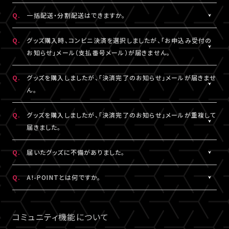
DHLにおきましては現地カスタマーサービスにお問い合わせくだ
※グッズの発送後、「グッズ発送完了のお知らせ」メールが配信さ
A.
注文番号ごとに送料がかかります。
Q.
一括配送・分割配送はできますか。
さい。
れます。
同日・同公演の注文でも、注文番号が異なれば送料は都度発生
http://www.dhl.com/en/contact_center.html
通信の関係上、メールが届かない可能性もございますので、必ず、
し、注文番号の異なる商品をまとめて発送することはできません。
A.
注文番号ごとの発送となります。
Q.
グッズ購入時、コンビニ決済を選択しましたが、「お申込み受付の
「マイページ」内「グッズ購入情報」よりご確認ください。
同日・同公演の注文でも、注文番号の異なる商品をまとめて、また
お知らせ」メール（支払番号メール）が届きません。
は分割して発送することはできません。
A.
コンビニ決済を選択された場合、「お申込み受付のお知らせ」メー
Q.
グッズを購入しましたが、「決済完了のお知らせ」メールが届きませ
ル（支払番号メール）は、LIVESHIPにご登録のA!-ID（メールアドレ
ん。
ス）宛に【@liveship.tokyo】ドメインから配信しております。
“迷惑メール”として自動振り分け・受信拒否されていないかご確
A.
「決済完了のお知らせ」メールは、LIVESHIPにご登録のA!-ID（メー
Q.
グッズを購入しましたが、「決済完了のお知らせ」メールが重複して
認ください。
ルアドレス）宛に【@liveship.tokyo】ドメインから配信しておりま
届きました。
す。 “迷惑メール”として自動振り分け・受信拒否されていないかご
なお、支払番号は支払期限内であれば、「マイページ」内「グッズ購
確認ください。
A.
「決済完了のお知らせ」メールが2通以上届いた場合、誤ってグッズ
Q.
届いたグッズに不備がありました。
入情報」にも記載されておりますので、ご確認ください。
を重複してご購入されている可能性がございます。
※「決済完了のお知らせ」メールが届いていない場合は、「マイペ
詳細を記載のうえ、
こちら
よりご連絡ください。
A.
お手数ですが、詳細を記載のうえ、商品到着後14日以内に下記よ
Q.
A!-POINTとは何ですか。
ージ」内「グッズ購入情報」をご確認ください。
りお問い合わせください。
A.
A!-POINTとは、一部のA!-IDサービスで使える・貯める事ができる
グッズ配送・お届け済み商品に関して
ポイントサービスです。
コミュニティ機能について
【A!SMART お問い合わせ窓口】
商品代金(税込)の1％がポイントとなり、商品代金以外の送料/手