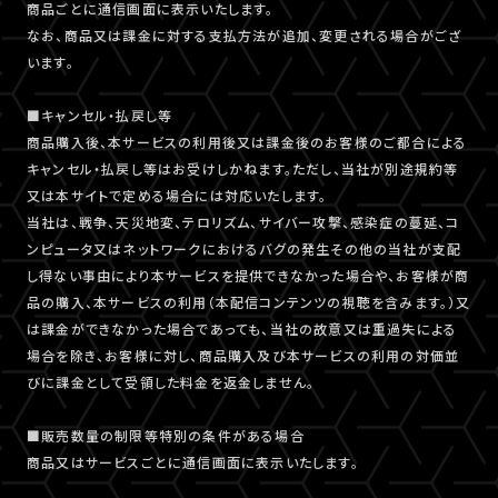
商品ごとに通信画面に表示いたします。
なお、商品又は課金に対する支払方法が追加、変更される場合がござ
います。
■キャンセル・払戻し等
商品購入後、本サービスの利用後又は課金後のお客様のご都合による
キャンセル・払戻し等はお受けしかねます。ただし、当社が別途規約等
又は本サイトで定める場合には対応いたします。
当社は、戦争、天災地変、テロリズム、サイバー攻撃、感染症の蔓延、コ
ンピュータ又はネットワークにおけるバグの発生その他の当社が支配
し得ない事由により本サービスを提供できなかった場合や、お客様が商
品の購入、本サービスの利用（本配信コンテンツの視聴を含みます。）又
は課金ができなかった場合であっても、当社の故意又は重過失による
場合を除き、お客様に対し、商品購入及び本サービスの利用の対価並
びに課金として受領した料金を返金しません。
■販売数量の制限等特別の条件がある場合
商品又はサービスごとに通信画面に表示いたします。