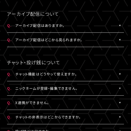
事前にサンプル動画の映像と音声が正常に再生できることをご確
公演によってはアーカイブ配信のみの視聴でも視聴チケットのご
A.
LIVESHIPの配信をより良い画質でご覧いただくには、インターネ
なスペースを入れると認証されませんので、ご注意ください。
認ください。
購入が可能です。券種や決済方法により販売期間や販売価格など
ットの安定した接続速度 (以下の表を参照) を確保していただくこ
アーカイブ配信について
が異なります。
とをお勧めします。
5.キーボードのNum Lock（ナムロック）が押されていませんか？
Q.
アーカイブ配信はありますか。
ノートパソコンをご利用の方は、Num Lockキーが外れた状態で行
QUALITY
ってください。
A.
公演により異なります。
必要速度
推奨速度
Q.
アーカイブ配信はどこから見られますか。
（解像度）
アーカイブ配信がある場合は、視聴チケットをお持ちの方に限りご
視聴いただけます。
A.
アーカイブ配信がある場合は、ライブ配信と同じ配信視聴ページ
1080P
15Mbps以上
20Mbps以上
公演によってはアーカイブ配信のみの視聴でも視聴チケットのご
でご視聴いただけます。
チャット・投げ銭について
購入が可能です。券種や決済方法により販売期間や販売価格など
配信視聴ページは、各公演のチケット販売ページ、「
マイページ
」
720P
6Mbps以上
9Mbps以上
が異なります。
内「チケット購入情報」よりアクセスいただけます。
Q.
チャット機能はどうやって使えますか。
※「決済完了のお知らせ」メールでもご案内しております。
A.
ライブ配信中にご利用いただけるサービスです。
480P
2Mbps以上
3Mbps以上
Q.
ニックネームが登録・編集できません。
ただし、公演によってはチャット機能をご利用いただけない場合が
あります。
A.
チャットをするには、ニックネームの設定が必要です。
360P
0.8Mbps以上
1.2Mbps以上
Q.
X連携ができません。
詳細はチケット販売ページでご確認ください。
ニックネームは「
マイページ
」内「投稿設定」にて登録・変更が可能
です。
A.
X連携は「
マイページ
」内「投稿設定」にて設定が可能です。
解像度が選択できる推奨ブラウザは下記のとおりです。
Q.
チャットの非表示はどこからできますか。
絵文字・機種依存文字等が含まれている場合は登録できませんの
詳しくは
こちら
をご確認ください。
Windows：Chrome、Firefox、Edge
でご注意ください。
※X連携は配信視聴ページからも設定いただけます。
A.
チャット欄下部の「チャットを非表示」（スマートフォンではチャット
Mac：Chrome、Firefox