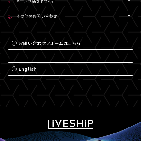
Q.
メールが届きません。
（iPhone・iPadの場合は「Safari」、Androidの場合は
A.
メールが届かない場合は、下記ドメインの受信設定をお願いいた
「Chrome」）にて閲覧ください。
Q.
その他のお問い合わせ
します。
なお、MY BOXで配信されるコンテンツは、視聴プレイヤーに
※メールの再配信はできません。迷惑メールフォルダをご確認くだ
A.
それ以外のお問い合わせについては、下記のいずれかの方法でお
ChromecastとAirPlayのアイコンは表示されません。予めご了承
さい。
問い合わせください。
ください。
お問い合わせフォームはこちら
@liveship.tokyo
【LIVESHIPお問い合わせ窓口】
@id.amob.jp
https://liveship.tokyo/mob/form/inquAdd.php?site=LS
English
グッズ配送・お届け済み商品に関して
【A!SMART お問い合わせ窓口】
https://www.asmart.jp/support