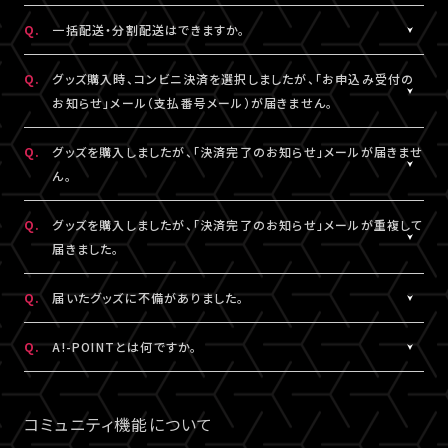
DHLにおきましては現地カスタマーサービスにお問い合わせくだ
※グッズの発送後、「グッズ発送完了のお知らせ」メールが配信さ
A.
注文番号ごとに送料がかかります。
Q.
一括配送・分割配送はできますか。
さい。
れます。
同日・同公演の注文でも、注文番号が異なれば送料は都度発生
http://www.dhl.com/en/contact_center.html
通信の関係上、メールが届かない可能性もございますので、必ず、
し、注文番号の異なる商品をまとめて発送することはできません。
A.
注文番号ごとの発送となります。
Q.
グッズ購入時、コンビニ決済を選択しましたが、「お申込み受付の
「マイページ」内「グッズ購入情報」よりご確認ください。
同日・同公演の注文でも、注文番号の異なる商品をまとめて、また
お知らせ」メール（支払番号メール）が届きません。
は分割して発送することはできません。
A.
コンビニ決済を選択された場合、「お申込み受付のお知らせ」メー
Q.
グッズを購入しましたが、「決済完了のお知らせ」メールが届きませ
ル（支払番号メール）は、LIVESHIPにご登録のA!-ID（メールアドレ
ん。
ス）宛に【@liveship.tokyo】ドメインから配信しております。
“迷惑メール”として自動振り分け・受信拒否されていないかご確
A.
「決済完了のお知らせ」メールは、LIVESHIPにご登録のA!-ID（メー
Q.
グッズを購入しましたが、「決済完了のお知らせ」メールが重複して
認ください。
ルアドレス）宛に【@liveship.tokyo】ドメインから配信しておりま
届きました。
す。 “迷惑メール”として自動振り分け・受信拒否されていないかご
なお、支払番号は支払期限内であれば、「マイページ」内「グッズ購
確認ください。
A.
「決済完了のお知らせ」メールが2通以上届いた場合、誤ってグッズ
Q.
届いたグッズに不備がありました。
入情報」にも記載されておりますので、ご確認ください。
を重複してご購入されている可能性がございます。
※「決済完了のお知らせ」メールが届いていない場合は、「マイペ
詳細を記載のうえ、
こちら
よりご連絡ください。
A.
お手数ですが、詳細を記載のうえ、商品到着後14日以内に下記よ
Q.
A!-POINTとは何ですか。
ージ」内「グッズ購入情報」をご確認ください。
りお問い合わせください。
A.
A!-POINTとは、一部のA!-IDサービスで使える・貯める事ができる
グッズ配送・お届け済み商品に関して
ポイントサービスです。
コミュニティ機能について
【A!SMART お問い合わせ窓口】
商品代金(税込)の1％がポイントとなり、商品代金以外の送料/手