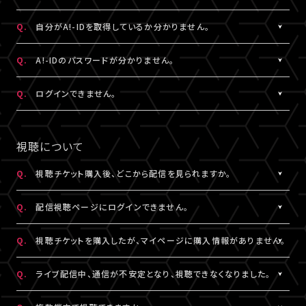
状態など詳細を記載のうえ、
ける共通の会員ID（無料）です。
こちら
よりお問い合わせください。
※A!-IDについては
［Q:A!-IDとは何ですか？］
をご参照ください。
A.
ご入力いただいたメールアドレス宛に【@liveship.tokyo】ドメイ
Q.
自分がA!-IDを取得しているか分かりません。
・「A!SMART」でグッズを購入されたことがある場合は、その際に
ンから、認証コードをお知らせするメールを配信しております。
登録されたメールアドレスがA!-IDとなります。
“迷惑メール”として自動振り分け・受信拒否されていないかご確
A.
お持ちのメールアドレスのA!-ID取得有無は、
こちら
より確認するこ
Q.
A!-IDのパスワードが分かりません。
・A!-IDが必要なファンクラブ会員の場合、そちらで登録・連携され
認ください。
とができます。
たメールアドレスがA!-IDとなります。
※すでに「A!SMART」をご利用の方はA!-IDの取得が完了していま
A.
パスワードをお忘れの場合は、
こちら
よりパスワード再設定を行え
Q.
ログインできません。
・A!-ID（メールアドレス）をお持ちでない方は、LIVESHIP会員登録
※認証コードは発行より10分間有効です。
す。ご利用のA!-ID（メールアドレス）とパスワードでログインくださ
ます。
の過程で取得していただけます。
※未着の場合、改めて新規取得からお手続きください。
い。
A.
LIVESHIPにご登録のA!-ID（メールアドレス）とパスワードをご入
・お持ちのメールアドレスのA!-ID取得有無は、
こちら
より確認する
※複数回発行された場合は、一番新しい認証コードをご利用くだ
※A!-IDが必要なファンクラブ会員の場合、そちらで登録・連携され
力ください。
視聴について
ことができます。
さい。
たメールアドレスがA!-IDとなります。
※パスワードをお忘れの場合は、
こちら
よりパスワード再設定を行
えます。
Q.
視聴チケット購入後、どこから配信を見られますか。
その他、A!-IDに関する詳細は
こちら
にてご確認ください。
A.
LIVESHIPにてチケットを購入の場合、配信視聴ページにログイン
▼以下もあわせてご確認ください。
Q.
配信視聴ページにログインできません。
のうえ、ご視聴いただけます。
1.ご登録のA!-ID（メールアドレス）とは別のメールアドレスをご利
配信視聴ページは、各公演のチケット販売ページ、「マイページ」
A.
配信視聴ページにログインいただくには視聴チケットをご購入さ
用になっていませんか？
Q.
視聴チケットを購入したが、マイページに購入情報がありません。
内「チケット購入情報」よりアクセスいただけます。
れたA!-ID（メールアドレス）と、ご自身で設定したパスワードをご入
※「決済完了のお知らせ」メールでもご案内しております。
力ください。
A.
視聴チケットをご購入されたA!-ID（メールアドレス）と、異なるA!-
2.推奨環境からお試しいただいていますか？
Q.
ライブ配信中、通信が不安定となり、視聴できなくなりました。
※アーカイブ配信がある場合、同じページからご視聴いただけま
※パスワードをお忘れの場合は、
こちら
よりパスワード再設定を行
ID（メールアドレス）でログインされている可能性がございます。
ご利用の環境が推奨環境でない場合、正常にページ遷移ができな
す。
えます。
画面右上からログアウトしていただき、@以降が異なるなど、ご利
A.
い可能性がございます。推奨環境は
本配信の視聴には高速・大容量のデータ通信が必要となります。
こちら
よりご確認ください。