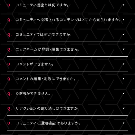
https://www.asmart.jp/support
数料については、ポイント付与対象外です。
Q.
コミュニティ機能とは何ですか。
A!-POINTは商品の発送後、約2週間で加算されます。
A.
配信視聴ページに投稿される期間限定コンテンツをお楽しみいた
ポイントの残高、有効期限、付与履歴については
A!-IDサイト
にロ
Q.
コミュニティへ投稿されるコンテンツはどこから見られますか。
だける機能です。
グイン後、マイページよりご確認いただけます。
コミュニティ機能が提供されている配信に限り、対象の視聴チケッ
A.
対象の視聴チケットを購入したA!-ID（メールアドレス）とパスワー
なお、LIVESHIPでのポイント利用はできません。A!-POINT・A!-ID
Q.
コミュニティでは何ができますか。
トを購入したユーザーのみがご利用・閲覧することができます。
ドでログインのうえ、配信視聴ページ内「スペシャル」から閲覧する
については
こちら
。
ことができます。
A.
配信視聴ページに投稿される期間限定コンテンツをお楽しみいた
Q.
ニックネームが登録・編集できません。
なお、各公演・視聴チケット種別によりコミュニティ機能の有無は
だけるほか、投稿されたコンテンツに対して、コメントやリアクショ
※ポイントの現金への換金はできません。
異なります。
ンをすることができます。
A.
※ポイントを他人に譲渡したり、別のA!-IDでの保有ポイントと合
コメントをするには、ニックネームの設定が必要です。
Q.
コメントができません。
また、コミュニティごと（配信ごと）に、コンテンツの内容や投稿頻
また、他のユーザーのコメントに対してもリアクションをすること
算してご使用いただく事はできません。
ニックネームは「マイページ」内「投稿設定」にて登録・変更が可能
度などは異なります。予めご了承ください。
ができます。
※正しくお支払いいただけなかった場合、付与したポイントを回収
です。
A.
コミュニティ機能ガイドライン
に反している可能性がございます。
Q.
コメントの編集・削除はできますか。
させていただく場合がございます。
絵文字・機種依存文字等が含まれている場合は登録できませんの
入力内容を変更してもコメントができない場合は
こちら
にお問い合
でご注意ください。
わせください。
A.
ご自身のコメントは「削除する」より削除することができます。
Q.
X連携ができません。
なお、ユーザーがニックネームを変更した場合であっても、過去の
ただし、一度投稿済みのコメントを編集することはできません。編
コメントのニックネームは変更されず、変更前のニックネームが表
集したい場合は、投稿済みのコメントを削除してから新たにコメン
A.
X連携は「マイページ」内「投稿設定」にて設定が可能です。
Q.
リアクションの取り消しはできますか。
示されます。
トしていただく必要がございます。
詳しくは
こちら
をご確認ください。
※ニックネームの登録・編集は配信視聴ページからも設定いただ
※X連携は配信視聴ページからも設定いただけます。
A.
ご自身でつけたリアクションは再度「♡」を押していただくことで取
Q.
コミュニティに通知機能はありますか。
けます。
※公演によってはX連携をご利用いただけない場合があります。
り消しすることができます。
※チャット機能が設定されている配信では、コミュニティ機能とチ
A.
現在、通知機能はございません。