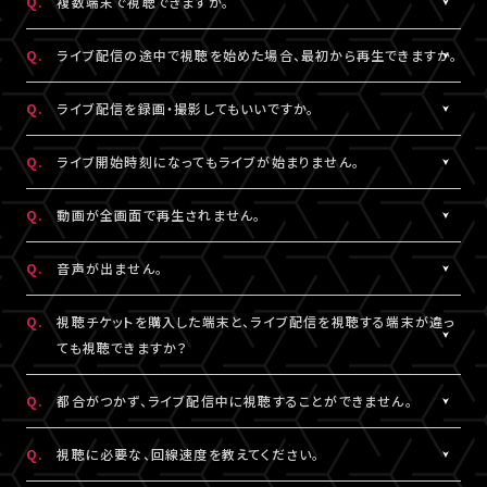
Q.
複数端末で視聴できますか。
※コンビニ決済にてお申込みをされている場合、お支払い（ご入
用されているメールアドレスをご確認のうえ、改めてログインをお
スマートフォン、タブレットをご利用の場合、LINEやメール等のアプ
有線接続、もしくはWi-Fiのご利用を推奨いたします。お客様の視聴
金）完了後にご視聴いただけます。
▼以下もあわせてご確認ください。
試しください。
リ内ブラウジングではなく、指定のブラウザ（iPhone・iPadの場合
環境に伴う閲覧の不具合に関しては、当サービスは一切の責任を
A.
チケット1枚につき1端末まで視聴可能となっております。
Q.
ライブ配信の途中で視聴を始めた場合、最初から再生できますか。
1.ご登録のA!-ID（メールアドレス）とは別のメールアドレスをご利
※「決済完了のお知らせ」メールをお受取りいただいているA!-
は「Safari」、Androidの場合は「Chrome」）で当サービスをご利
負いかねます。
複数端末でのログインが検知された場合には、一方の端末がログ
用になっていませんか？
ID（メールアドレス）にてログインしてください。
用ください。
アウトされます。
A.
ライブ配信の途中からご利用の場合は、視聴開始された時点から
Q.
ライブ配信を録画・撮影してもいいですか。
の再生となります。
2.推奨環境からお試しいただいていますか？
3.全て半角英数で入力できていますか？
A.
原則、カメラ・スマートフォンなどによる画面録画・撮影・録音は禁
Q.
ライブ開始時刻になってもライブが始まりません。
ご利用の環境が推奨環境でない場合、正常にページ遷移ができな
必ず半角数字でご入力ください。全角入力ではログインできませ
止いたします。
い可能性がございます。推奨環境は
こちら
よりご確認ください。
ん。
ただし各配信で別途案内があった場合はこれに限りません。
A.
リロード（再読み込み）をお試しいただき、視聴ページを更新してく
Q.
動画が全画面で再生されません。
スマートフォン、タブレットをご利用の場合、LINEやメール等のアプ
録画・撮影・録音を許可する案内のない配信でSNSや動画サイトな
ださい。
リ内ブラウジングではなく、指定のブラウザ（iPhone・iPadの場合
4.スペースが入っていませんか？
どへの無断転載・共有を行った場合、法的責任に問われる場合が
※リロード（再読み込み）方法はご利用端末により異なります。
A.
視聴画面の右下にある四角いボタンを押すと、全画面での表示に
Q.
音声が出ません。
は「Safari」、Androidの場合は「Chrome」）で当サービスをご利
入力の際、前後にスペースが入っていないかご確認ください。不要
ございます。
切り替わります。 全画面での視聴中に同じボタンを押すと、元の画
用ください。
なスペースを入れると認証されませんので、ご注意ください。
面サイズに戻ります。
A.
視聴ページの動画配信プレイヤーがミュート（消音）になっていな
Q.
視聴チケットを購入した端末と、ライブ配信を視聴する端末が違っ
いかをご確認ください。
ても視聴できますか？
3.全て半角英数で入力できていますか？
5.キーボードのNum Lock（ナムロック）が押されていませんか？
また、ご利用の端末がマナーモードになっていないか、音量設定が
必ず半角数字でご入力ください。全角入力ではログインできませ
ノートパソコンをご利用の方は、Num Lockキーが外れた状態で行
小さくなっていないかをご確認ください。
A.
視聴チケットをご購入いただいた際と同じA!-ID（メールアドレス）・
Q.
都合がつかず、ライブ配信中に視聴することができません。
ん。
ってください。
パスワードでログインいただければ、端末が違ってもご視聴いただ
けます。
A.
アーカイブ配信がある場合は、視聴チケットをお持ちの方に限りご
Q.
視聴に必要な、回線速度を教えてください。
4.スペースが入っていませんか？
ライブ配信を視聴する端末が
推奨環境
であることをご確認のうえ、
視聴いただけます。
入力の際、前後にスペースが入っていないかご確認ください。不要