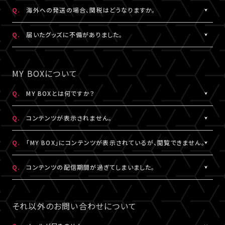
日本国外の郵便番号をご入力する際に、正しく入力しているにも関
A.
日本国外の郵便番号を入力する際、システムの仕様上、正しく郵便
Q.
海外への発送の場合、関税はどうなりますか。
わらずシステムの仕様上エラーとなる場合がございます。
番号を入力しているにも関わらずエラーとなる場合がございます。
その場合は、末尾1桁か2桁を削除、もしくは未記入にてお手続きを
その場合は、末尾1桁か2桁を削除、もしくは未記入にてお手続きを
A.
関税はお客様ご自身でお支払いください。関税の計算は各国税関
Q.
届いたグッズに不備がありました。
お試しください。
お試しください。
の判断によります。
また、現地税関での商品配達停止に関しては、当サービスは一切
A.
お手数ですが、詳細を記載のうえ、商品到着後14日以内に下記よ
なお、日本国外への配送はDHLを利用しております。
の責任を負いかねます。
りお問い合わせください。
MY BOXについて
DHLが配送対象としていない国・地域への配送はできかねます。
DHLにおきましては現地カスタマーサービスにお問い合わせくだ
予め、ご了承ください。
さい。
グッズ配送・お届け済み商品に関して
Q.
MY BOXとは何ですか？
http://www.dhl.com/en/contact_center.html
【A!SMART お問い合わせ窓口】
A.
ご購入の視聴チケットやグッズの条件に応じて、動画や画像などの
https://www.asmart.jp/support
Q.
コンテンツが表示されません。
コンテンツが配信される機能です。
コンテンツの配信がある場合、視聴チケットやグッズを購入したA!-
A.
コンテンツが表示されない場合は、コンテンツ配信期間外である
Q.
「MY BOX」にコンテンツが表示されているが、閲覧できません。
ID（メールアドレス）とパスワードでログインのうえ、「マイページ」
か、配信対象外の視聴チケットやグッズを購入されている可能性が
内「MY BOX」から確認することができます。
あります。
A.
コンテンツが「MY BOX」に表示されているにも関わらず閲覧でき
Q.
コンテンツの配信期間が過ぎてしまいました。
コンテンツの配信有無や、配信期間については、各公演のチケット
コンテンツ配信期間は、各公演のチケット販売ページやグッズ商品
ない場合、コンテンツ配信期間を経過したか、ご利用端末が推奨環
販売ページやグッズ商品詳細ページ、MY BOXなどでご確認くださ
詳細ページ、MY BOXなどでご確認ください。
境ではない可能性があります。
A.
配信期間終了後のコンテンツは、再配信いたしません。予めご了承
い。
※チケットの購入情報は、「マイページ」内「チケット購入情報」にて
推奨環境は
こちら
よりご確認ください。
ください。
それ以外のお問い合わせについて
ご確認ください。
スマートフォン、タブレットをご利用の場合、LINEやメール等のアプ
リ内ブラウジングではなく、推奨環境にある指定のブラウザ