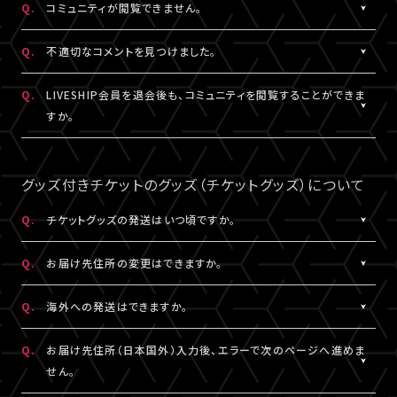
Q.
コミュニティが閲覧できません。
ャット機能のニックネーム設定は連動されます。
コンテンツの投稿、コメント、リアクションはユーザーへ通知され
ません。
A.
コミュニティが表示されない場合は、コミュニティ機能実施期間外
Q.
不適切なコメントを見つけました。
であるか、対象外の視聴チケットを購入されている可能性がありま
す。
A.
コミュニティ機能ガイドライン
に反するコメントなどを見つけた場
Q.
LIVESHIP会員を退会後も、コミュニティを閲覧することができま
コミュニティの実施有無や、実施期間については、各公演のチケッ
合は、コメント内の「報告する」ボタンより管理者に報告をすること
すか。
ト販売ページなどでご確認ください。
ができます。
なお、通報機能は報告された当該コメントの削除を保証するもの
A.
LIVESHIP会員を退会された場合は、コミュニティ機能提供期間内
ではございません。
であってもご利用・閲覧いただけなくなります。
グッズ付きチケットのグッズ（チケットグッズ）について
なお、過去のコメント・リアクション及びニックネームは、LIVESHIP
会員を退会された場合でも引き続きコミュニティに掲載されます。
Q.
チケットグッズの発送はいつ頃ですか。
予めご了承ください。
A.
公演・券種により異なります。
Q.
お届け先住所の変更はできますか。
「マイページ」内「チケット購入情報」にて発送状況の確認ができま
す。
A.
購入後、「マイページ」内「チケット購入情報」にて、配送状況が「出
Q.
海外への発送はできますか。
※チケットグッズの発送後、「チケットグッズ発送完了のお知らせ」
荷準備前」の場合に変更が可能です。
メールが配信されます。
※発送先が日本国外の場合、購入後の住所変更はできません。予
A.
公演・券種により異なります。チケット販売ページにてご確認くださ
Q.
お届け先住所（日本国外）入力後、エラーで次のページへ進めま
通信の関係上、メールが届かない可能性もございますので、必ず、
めご了承ください。
い。
せん。
「マイページ」内「チケット購入情報」よりご確認ください。