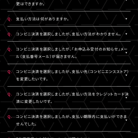
一切の責任を負いかねます。
更はできますか。
詳細はチケット販売ページでご確認ください。
※テレビ等での視聴をご希望の場合は、サンプル動画視聴ページ
A.
一度決済を完了された視聴チケットの券種変更・キャンセルは一切
でサンプル動画の映像と音声が正常に再生できることをご確認の
Q.
支払い方法は何がありますか。
お受けできません。
うえ、ご自身の判断で視聴チケットのご購入をご検討ください。
A.
クレジットカード決済、コンビニ決済がご利用いただけます。
Q.
コンビニ決済を選択しましたが、支払い方法がわかりません。
※クレジットカード決済の場合、即時決済となります。
決済の明細には「LIVESHIP」と表示されます。
※コンビニ決済の場合、お支払いがお済みでない場合のみ、券種
A.
コンビニ決済の支払い方法は、下記よりご確認ください。
Q.
コンビニ決済を選択しましたが、「お申込み受付のお知らせ」メー
変更・キャンセルが可能です。
ル（支払番号メール）が届きません。
■コンビニ決済支払い方法（手順4以降）
□ローソン・ミニストップ
A.
コンビニ決済を選択された場合、「お申込み受付のお知らせ」メー
Q.
コンビニ決済を選択しましたが、支払い先（コンビニエンスストア）
https://www.sbpayment.jp/support/how_to_pay/cvs/laws
ル（支払番号メール）は、視聴チケット販売ページでご入力いただ
を変更したいです。
□ファミリーマート
いたA!-ID（メールアドレス）宛に【@liveship.tokyo】ドメインから
https://www.sbpayment.jp/support/how_to_pay/cvs/famil
配信しております。
A.
コンビニ決済の支払先（コンビニエンスストア）を変更する場合は、
Q.
コンビニ決済を選択しましたが、支払い方法をクレジットカード決
□セイコーマート
“迷惑メール”として自動振り分け・受信拒否されていないかご確
「マイページ」内「チケット購入情報」より、支払先を変更したいチケ
済に変更したいです。
https://www.sbpayment.jp/support/how_to_pay/cvs/seico
認ください。
ットを選択。
「支払い方法・コンビニの変更」から、「コンビニ決済をキャンセル」
A.
コンビニ決済未入金の場合は、支払い方法をクレジットカード決済
Q.
コンビニ決済を選択しましたが、支払い期限内に支払いができま
支払番号は、「マイページ」内「チケット購入情報」にも記載されて
を押してください。
に変更していただけます。
せんでした。
おりますので、メールが未着の場合は上記をご確認のうえ、期限内
コンビニ決済のキャンセル後、再度「マイページ」内「チケット購入
「マイページ」内「チケット購入情報」より、支払方法を変更したいチ
にお手続きください。
情報」にアクセスいただくと、「新たに手続きする」というボタンが
ケットを選択。
A.
支払い期限を過ぎてしまった場合は、再度、チケット販売ページか