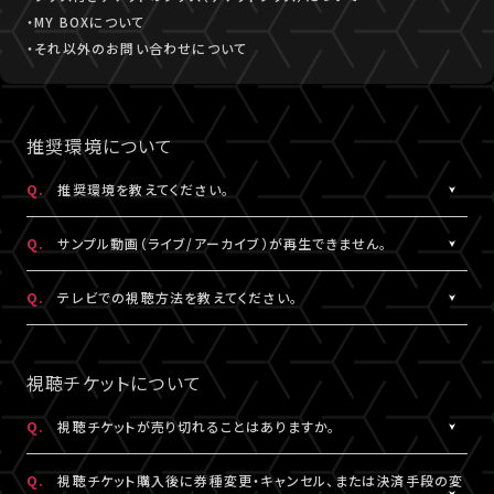
・MY BOXについて
・それ以外のお問い合わせについて
推奨環境について
Q.
推奨環境を教えてください。
A.
こちら
より推奨環境をご確認ください。
Q.
サンプル動画（ライブ/アーカイブ）が再生できません。
A.
推奨環境
をご確認ください。推奨環境でも再生できない場合は
こち
Q.
テレビでの視聴方法を教えてください。
ら
にお問い合わせください。
A.
テレビでの視聴方法の⼀例を
こちら
でご紹介しております。
テレビ視聴は、当サービスの推奨環境ではありません。
視聴チケットについて
参考にされる際は、あくまで推奨環境ではないことをご理解・ご了
承のうえ、事前にテスト視聴をお試しください。
Q.
視聴チケットが売り切れることはありますか。
A.
原則、視聴チケットの売り切れはございません。ただし公演・券種に
※テレビでのご視聴中に生じた不具合に関しては、当サービスは
Q.
視聴チケット購入後に券種変更・キャンセル、または決済手段の変
よっては枚数に限りがある場合がございます。