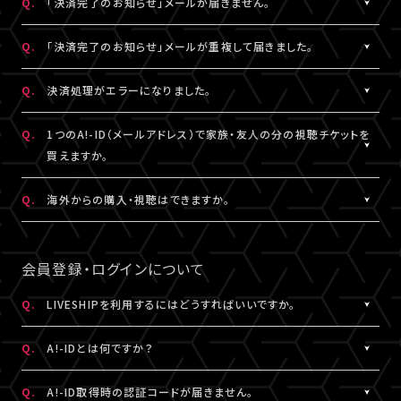
Q.
「決済完了のお知らせ」メールが届きません。
表示されます。
「支払い方法・コンビニの変更」から、「コンビニ決済をキャンセル」
らご購入手続きをお願いします。
「マイページ」に記載がない場合や、支払期限を超過した場合は、
こちらより、改めてお手続きください。
を押してください。
A.
「決済完了のお知らせ」メールは、チケットご購入時にLIVESHIPに
Q.
「決済完了のお知らせ」メールが重複して届きました。
再度、チケット販売ページより、お手続きをお願いいたします。
コンビニ決済のキャンセル後、再度「マイページ」内「チケット購入
ご登録いただいたA!-ID（メールアドレス）宛に
※コンビニ決済のキャンセルには、15分ほどお時間がかかります。
情報」にアクセスいただくと、「新たに手続きする」というボタンが
【@liveship.tokyo】ドメインから配信しております。
A.
「決済完了のお知らせ」メールが2通以上届いた場合、誤ってチケッ
Q.
決済処理がエラーになりました。
※「決済取消中」のアイコンが表示されている間はお手続きができ
表示されます。
“迷惑メール”として自動振り分け・受信拒否されていないかご確
トを重複してご購入されている可能性がございます。
ません。
こちらより、クレジットカード決済を選択のうえ、改めてお手続きく
認ください。
詳細を記載のうえ、
こちら
よりご連絡ください。
A.
▼コンビニ決済にて、よくあるエラー
Q.
1つのA!-ID（メールアドレス）で家族・友人の分の視聴チケットを
ださい。
「髙」・「﨑」のような環境依存文字をお名前にご使用された場合、
買えますか。
「決済完了のお知らせ」メールが届かない場合は、「マイページ」内
コンビニシステム側の仕様により、受付できないエラーが発生する
※コンビニ決済のキャンセルには、15分ほどお時間がかかります。
「チケット購入情報」にてご確認ください。
ことがあります。環境依存文字でご登録の場合は、マイページ「基
A.
1つのA!-ID（メールアドレス）からご購入いただける視聴チケット
Q.
海外からの購入・視聴はできますか。
※「決済取消中」のアイコンが表示されている間はお手続きができ
本情報」内「会員情報」より常用漢字などにご変更いただくか、クレ
は、ご本人様の1枚分だけになります。ご視聴される方がそれぞれ
ません。
チケットご購入済みの場合は、「決済完了のお知らせ」メールが届
ジットカード決済をご利用ください。
のA!-ID（メールアドレス）にて、視聴チケットを購入していただく必
A.
原則、視聴チケットのご購入は可能です。
※コンビニにてご入金済みの場合は、変更できません。
いていなくても、ライブ配信・アーカイブ配信は問題なくご視聴いた
要がございます。
ご視聴については、
推奨環境
を満たしているかをご確認ください。
会員登録・ログインについて
だけます。
▼クレジットカード決済にて、よくあるエラー
推奨環境を満たしていない場合は、ご視聴いただけない可能性が
クレジットカード番号やセキュリティコードなどの誤入力、有効期
※A!-IDについては
［Q:A!-IDとは何ですか？］
をご参照ください。
あります。
Q.
LIVESHIPを利用するにはどうすればいいですか。
「チケット購入情報」に、チケットが表示されていない場合は、ご購
限外、限度額超過などによるエラーの可能性がございます。今一度
また、各国の通信環境によりご視聴いただけない場合もございま
入いただけていない状態です。
A.
LIVESHIPを利用するには、A!-ID（メールアドレス）が必要です。
ご確認のうえ、お手続きください。
す。
Q.
A!-IDとは何ですか？
改めてチケット販売ページより購入手続きをお願いいたします。
LIVESHIPにアクセスし、A!-ID（メールアドレス）にてログインのう
上記ご了承のうえ、ご自身の判断にてご購入ください。
え、会員登録を行ってください。
A.
上記に当てはまらないエラーの場合は、お手数ですが、エラー時の
A!-IDとは、アーティストにまつわる様々なサービスをご利用いただ
Q.
A!-ID取得時の認証コードが届きません。