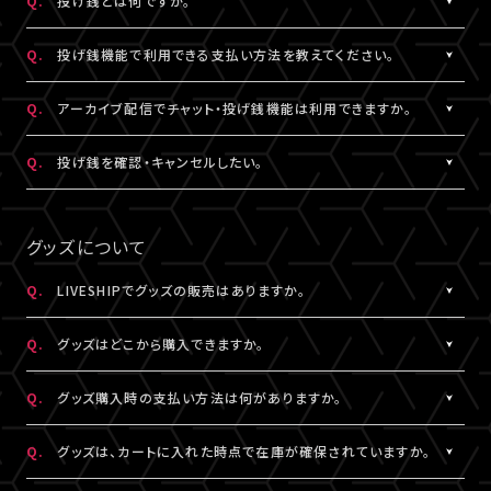
Q.
投げ銭とは何ですか。
なお、ユーザーがニックネームを変更した場合であっても、過去の
※公演によってはX連携をご利用いただけない場合があります。
欄上部「×」印）を押下すると、チャット非表示となります。 また、全
iOS：なし
チャットのニックネームは変更されず、変更前のニックネームが表
画面表示にした場合も、チャットは非表示になります。
A.
配信中にチップを送ることができる機能です。
Android：Chrome
Q.
投げ銭機能で利用できる支払い方法を教えてください。
示されます。
投げ銭機能をご利用の場合は、「マイページ」内「基本情報」にござ
※ニックネームの登録・編集は配信視聴ページからも設定いただ
います「決済情報」にてクレジットカード決済情報のご登録いただ
A.
クレジットカード決済をご利用いただけます。
Q.
アーカイブ配信でチャット・投げ銭機能は利用できますか。
けます。
くか、
投げ銭機能をご利用の場合は、「マイページ」内「基本情報」にござ
※コミュニティ機能が設定されている配信では、コミュニティ機能
配信中に配信視聴ページよりクレジットカード決済情報のご登録
います「決済情報」にてクレジットカード決済情報のご登録いただ
A.
公演により異なります。チケット販売ページなどでご確認ください。
Q.
投げ銭を確認・キャンセルしたい。
とチャット機能のニックネーム設定は連動されます。
をお願いいたします。
くか、
※公演によっては、投げ銭機能をご利用いただけない場合があり
配信中に配信視聴ページよりクレジットカード決済情報のご登録
A.
投げ銭をキャンセルすることはできません。投げ銭機能をご利用の
ます。
をお願いいたします。
場合は、金額に誤りがないか確認のうえ、ご利用ください。
グッズについて
なお、決済方法については今後追加される可能性がございます。
複数回クリックにより、重複課金となる可能性がございますので、
ご注意ください。
Q.
LIVESHIPでグッズの販売はありますか。
※ご利用になった投げ銭は「マイページ」内「投げ銭履歴」よりご
A.
グッズの販売有無は各配信により異なります。
確認いただけます。
Q.
グッズはどこから購入できますか。
A.
各配信視聴ページなどでご購入いただけます。
Q.
グッズ購入時の支払い方法は何がありますか。
LIVESHIPにご登録のA!-ID（メールアドレス）でログインのうえ、ご
利用ください。
A.
クレジットカード決済、コンビニ決済がご利用いただけます。
Q.
グッズは、カートに入れた時点で在庫が確保されていますか。
※グッズをご購入いただくには、LIVESHIPへの会員登録が必要と
なります。
A.
カートに入れた時点では在庫確保とはなりません。