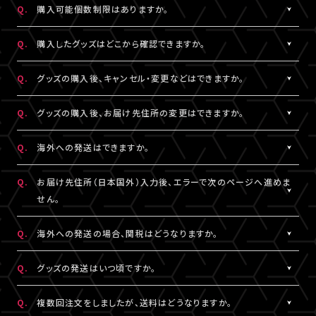
Q.
購入可能個数制限はありますか。
※LIVESHIPへの会員登録については
［Q:LIVESHIPを利用するに
ご注文手続きが完了した時点で在庫確保となります。
はどうすればいいですか。］
をご参照ください。
ただしコンビニ決済をご利用の場合、支払い期限を過ぎると在庫
A.
公演・グッズにより異なります。グッズ商品詳細ページなどでご確
Q.
購入したグッズはどこから確認できますか。
確保はリセットされますので予めご了承ください。
認ください。
A.
「決済完了のお知らせ」メール、または「マイページ」内「グッズ購入
Q.
グッズの購入後、キャンセル・変更などはできますか。
情報」よりご確認いただけます。
A.
お客様都合による商品購入後の注文内容の変更・キャンセル・返
Q.
グッズの購入後、お届け先住所の変更はできますか。
品・交換は一切お受けできません。
また、一度決済を完了された決済手段を変更することもできません
A.
購入後、「マイページ」内「グッズ購入情報」にて、配送状況が「出荷
Q.
海外への発送はできますか。
のでご注意ください。
準備前」の場合に変更が可能です。
※発送先が日本国外の場合、購入後の住所変更はできません。予
A.
公演・グッズにより異なります。グッズ商品詳細ページなどでご確
Q.
お届け先住所（日本国外）入力後、エラーで次のページへ進めま
めご了承ください。
認ください。
せん。
A.
日本国外の郵便番号をご入力する際、システムの仕様上、正しく郵
Q.
海外への発送の場合、関税はどうなりますか。
便番号を入力しているにも関わらずエラーとなる場合がございま
す。
A.
関税はお客様ご自身でお支払いください。関税の計算は各国税関
Q.
グッズの発送はいつ頃ですか。
その場合は、末尾1桁か2桁を削除、もしくは未記入にてお手続きを
の判断によります。
お試しください。
また、現地税関での商品配達停止に関しては、当サービスは一切
A.
公演・グッズにより異なります。「マイページ」内「グッズ購入情報」
Q.
複数回注文をしましたが、送料はどうなりますか。
の責任を負いかねます。
にて発送状況の確認ができます。