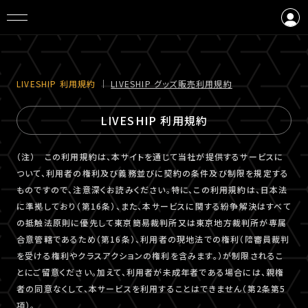
ログイン
会員登録
LIVESHIP 利⽤規約
｜
LIVESHIP グッズ販売利⽤規約
LIVESHIP 利用規約
（注） この利用規約は、本サイトを通じて当社が提供するサービスに
ついて、利用者の権利及び義務並びに契約の条件及び制限を規定する
ものですので、注意深くお読みください。特に、この利用規約は、日本法
に準拠しており（第16条）、また、本サービスに関する紛争解決はすべて
の抵触法原則に優先して東京簡易裁判所又は東京地方裁判所が専属
合意管轄であるため（第16条）、利用者の現地法での権利（陪審員裁判
を受ける権利やクラスアクションの権利を含みます。）が制限されるこ
とにご留意ください。加えて、利用者が未成年者である場合には、親権
者の同意なくして、本サービスを利用することはできません（第2条第5
項）。