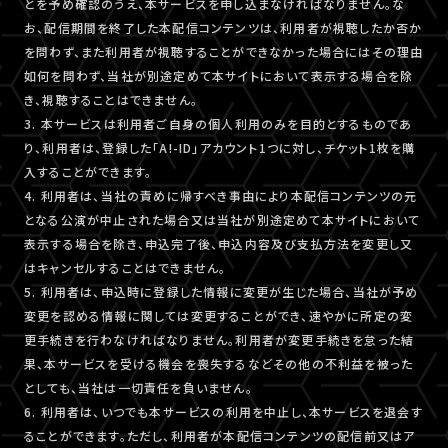
とを予め確認のうえ、本サービスを申し込まなければなりません。な
お、配信期間を終了した本配信コンテンツは、利用者が視聴したか否か
を問わず、また利用者が視聴することができなかった場合にはその理由
如何を問わず、当社が別途定めて本サイトにおいて表示する場合を除
き、視聴することはできません。
3. 本サービスは利用者ご自身の個人利用のみを目的とするものであ
り、利用者は、登録した「A!-ID」アカウント1つに対し、チケット1枚を購
入することができます。
4. 利用者は、当社の責めに帰すべき事由により本配信コンテンツの元
となる公演が中止された場合又は当社が別途定めて本サイトにおいて
表示する場合を除き、申込完了後、申込内容及び支払方法を変更し又
はキャンセルすることはできません。
5. 利用者は、申込時に登録した情報に変更が生じた場合、当社が予め
変更を認める情報に関しては変更することができ、速やかに所定の変
更手続きを行わなければなりません。利用者が変更手続きを怠った結
果、本サービスを受ける機会を喪失するなどその他の不利益を被った
としても、当社は一切責任を負いません。
6. 利用者は、いつでも本サービスの利用を中止し、本サービスを退会す
ることができます。ただし、利用者が本配信コンテンツの配信前又はア