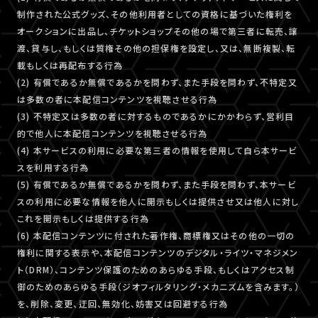
制作された公式グッズ、その他利用者としての資格に基づいた権利を
オークションに出品し、チケットショップその他の場で第三者に転売、譲
渡、貸与し、もしくは質権その他の担保権を設定し、又は、無断複製、転
載もしくは再配布する行為
(2) 有償であるか無償であるかを問わず、また手段を問わず、不特定又
は多数の者に本配信コンテンツを視聴させる行為
(3) 不特定又は多数の者に対するものであるかにかかわらず、営利目
的で他人に本配信コンテンツを視聴させる行為
(4) 本サービスの利用に必要な第三者の情報を使用して自ら本サービ
スを利用する行為
(5) 有償であるか無償であるかを問わず、また手段を問わず、本サービ
スの利用に必要な情報を他人に開示もしくは提供させ又は他人に対し
これを開示もしくは提供する行為
(6) 本配信コンテンツに付された著作権、商標権又はその他の一切の
権利に関する表示や、本配信コンテンツのデジタル・ライツ・マネジメン
ト（DRM）、コンテンツ保護のためのあらゆる手段、もしくはアクセス制
御のためのあらゆる手段（ジオフィルタリング・メカニズムを含みます。）
を、削除、変更、迂回、無効化、妨害又は回避する行為