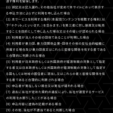
消す権利を留保します。
(1) 誤記又は記入漏れ、その他当社が定めて本サイトにおいて表示す
る申込方法によらずに利用を申し込んだ場合
(2) 本サービスを利用する権利（本配信コンテンツを視聴する権利（以
下「チケット」といいます。）を含みます。）を第三者に対し譲渡又は転売
することを目的として申し込んだ場合又はその疑いが認められる場合
(3) 利用者が法人その他の団体であることが判明した場合
(4) 利用者が暴力団、暴力団関係企業・団体その他の反社会的組織に
所属する場合及び暴力団員又はこれらと密接な関係を有する者である
と合理的に判断される場合
(5) 利用者が日本政府もしくは外国政府が経済制裁の対象として指定
する者又は日本政府もしくは外国政府が経済制裁の対象として指定す
る国もしくは地域の居住者に該当し又はこれらの者と密接な関係を有
する者であると合理的に判断される場合
(6) 申込者が実在しない場合又は実在が疑われる場合
(7) 過去に当社が定めた規約の違反により、当社が運営するサービス
の利用をお断りしたことがある場合
(8) 申込内容に虚偽の記載がある場合
(9) その他、当社が不適当であると判断した場合