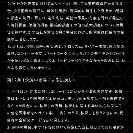
２．当社が利用者に対して本サービスに関して損害賠償責任を負う場
合、損害賠償の範囲は、当該利用者に現実的に発生した直接かつ通常
の損害の範囲に限られ、逸失利益、当社の予見の有無を問わず発生し
た特別損害、付随的損害、間接的損害その他の拡大損害については責
任を負わず、かつ当社が責任を負う場合における賠償額は代金等の金
額を上限とします。
３．当社は、停電、戦争、天災地変、テロリズム、サイバー攻撃、感染症の
蔓延、コンピュータ又はネットワークにおけるバグの発生その他の当社
が支配し得ない事由により本サービスを提供できなかった場合には、い
かなる責任も負いません。
第12条 (公演中止等による払戻し)
1. 当社は、利用者に対し、本サービスにかかる公演の内容変更、延期
又は中止により利用者が本配信コンテンツの全部又は一部を視聴でき
なかった場合には、払戻しの有無、払戻しに関する具体的方法又はそ
の他必要事項を本サイト等にて告知のうえ、払戻しを行うときには、代
金等の全額又は一部を払い戻します。
2. 前項の場合、本サイト等において指定した当初期日までに利用者が