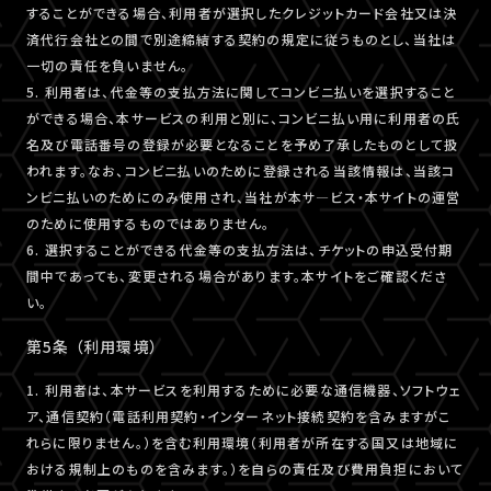
することができる場合、利用者が選択したクレジットカード会社又は決
済代行会社との間で別途締結する契約の規定に従うものとし、当社は
一切の責任を負いません。
5. 利用者は、代金等の支払方法に関してコンビニ払いを選択すること
ができる場合、本サービスの利用と別に、コンビニ払い用に利用者の氏
名及び電話番号の登録が必要となることを予め了承したものとして扱
われます。なお、コンビニ払いのために登録される当該情報は、当該コ
ンビニ払いのためにのみ使用され、当社が本サ―ビス・本サイトの運営
のために使用するものではありません。
6. 選択することができる代金等の支払方法は、チケットの申込受付期
間中であっても、変更される場合があります。本サイトをご確認くださ
い。
第5条 （利用環境）
1. 利用者は、本サービスを利用するために必要な通信機器、ソフトウェ
ア、通信契約（電話利用契約・インターネット接続契約を含みますがこ
れらに限りません。）を含む利用環境（利用者が所在する国又は地域に
おける規制上のものを含みます。）を自らの責任及び費用負担において