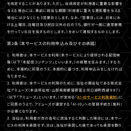
を改定することがあります。ただし、当該改定が利用者に重要な影響を
与える場合には、事前に相当な期間（利用者に重大な悪影響を与える
場合には少なくとも３営業日とします。なお、「営業日」とは、日本にお
ける土曜日、日曜日及び祝日以外の日のうち、銀行が一般に通常業務
を行っている日を指すものとします。）をおいて通知するものとします。
第2条（本サービスの利用申込み及びその承諾）
1. 利用者は、本サービスを利用（本サービスにより提供される配信映
像（以下「本配信コンテンツ」といいます。）の視聴を含みます。）するた
めに、本規約に同意のうえ、本規約に基づき、利用申込みをしなければ
なりません。
2. 利用者は、本サービスの利用のために、当社の親会社である株式会
社アミューズ（本店所在地：山梨県南都留郡富士河口湖町西湖９９７）
（以下「アミューズ」といいます。）が定める「
A!-IDサービス利用規約
」に
ご同意のうえで、アミューズが運営する「A!-ID」への登録手続き（無料）
が必要となります。
3. 当社は、利用者が次の各号に該当すると判断した場合には、本サー
ビスの利用を承諾せず、又は、当社が承諾した後であっても承諾を取り