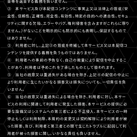
金等を返金する義務を負いません。
② 本サービス及び本配信コンテンツに事実上又は法律上の瑕疵（安
全性、信頼性、正確性、完全性、有効性、特定の目的への適合性、セキュ
リティに関する欠陥、エラーやバグ、権利侵害を含みますがこれらに限り
ません。）がないことを明示的にも黙示的にも表明し、保証するもので
はありません。
③ 利用者に対し、上記②の瑕疵を修補して本サービス又は本配信コ
ンテンツを提供する義務を負うものではありません。
④ 利用者への事前の予告なく、自己の裁量により配信を中止するこ
とがあり、利用者は予めこれを了承したものとして扱われます。
⑤ 当社の故意又は重過失がある場合を除き、上記④の配信の中止に
より利用者に生じたいかなる損害又は損失についても、一切責任を負
いません。
⑥ 当社の故意又は重過失による場合を除き、利用者に対し、本サー
ビスの利用に関連して利用者に発生した損害、本サービスの提供に必
要な設備又はシステムへの第三者による不正侵入、本サービスの一時
停止もしくは利用制限、本規約の変更又は契約解除により利用者が被
った損害、及び、利用者と第三者との間で生じたトラブルに起因して利
用者が被った損害に関し、いかなる責任も負いません。