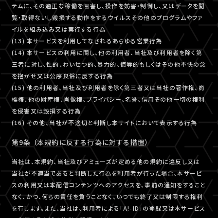
テムに、その適正な稼働を阻害し、操作を妨害・制御し、又はデータを閲
覧・取得ないし毀損する動作をするウイルスその他のプログラムやファ
イルを組み込み又は実行する行為
(13) 本サービスを利用してなされるあらゆる営業行為
(14) 本サービスの利用に関し、他の利用者、当社及び利用者を除く第
三者に対し、性的、わいせつ的、暴力的、侮辱的もしくはその他不快の念
を抱かせ又は公序良俗に反する行為
(15) 他の利用者、当社及び利用者を除く第三者又は当社の著作権、商
標権、他の財産権、肖像権、プライバシー、名誉、信用その他一切の権利
を侵害又は毀損する行為
(16) その他、当社が不適切と判断し本サイトにおいて表示する行為
第9条 （本規約に反する行為に対する措置）
当社は、本規約、当社及びアミューズが定める他の規約に違反し又は
当社が不適当であると判断した行為を利用者が行った場合、本サービ
スの利用又は本配信コンテンツへのアクセスを、事前の通知をすること
なく、かつ、何らの責任を負うことなく、いつでも終了又は制限する権利
を有します。また、当社は、利用者による「A!-ID」の登録又は本サービス