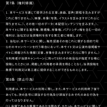
第7条 （権利帰属）
1. 本サービスを通じて提供される文章、楽曲、音声（歌唱を含みますが
これに限りません。）、映像、肖像（写真、イラストを含みますがこれらに
限りません。）、その他一切のデータ（本配信コンテンツを含みます。）、
本サイトに関する著作権、商標権、肖像権、パブリシティ権を含む一切の
権利は、当社又は当該権利を有する第三者に帰属します。
2. 当社は、本サービスに関し、販売促進その他これに類する目的で何
らかのキャンペーンを行う場合において、本サイト又は公演内容掲載サ
イトに掲載された情報（文章、肖像を含みますがこれらに限りません。）
を利用者が当該キャンペーンに則ってSNSその他当社が指定する場に
投稿したときには、掲載した利用者の承諾を得ることなく、当該投稿を
無償で利用又は第三者に提供することができるものとします。
第8条 （禁止行為）
利用者は、本サービスの利用に際し、また、本サービスの利用終了後で
あっても、次の各号に該当する行為及び該当するおそれのある行為を
行ってはなりません。
(1) 有償であるか無償であるかを問わず、チケット、本サービスに関して