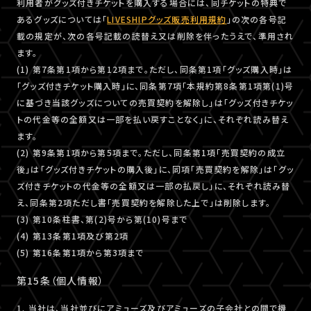
利用者がグッズ付きチケットを購入する場合には、同チケットの特典で
あるグッズについては「
LIVESHIPグッズ販売利用規約
」の次の各号記
載の規定が、次の各号記載の読替え又は削除を伴ったうえで、準用され
ます。
(1) 第7条第1項から第12項まで。ただし、同条第1項「グッズ購入時」は
「グッズ付きチケット購入時」に、同条第7項「本規約第8条第1項第(1)号
に基づき当該グッズについての売買契約を解除し」は「グッズ付きチケッ
トの代金等の全額又は一部を払い戻すことなく」に、それぞれ読み替え
ます。
(2) 第9条第1項から第5項まで。ただし、同条第1項「売買契約の成立
後」は「グッズ付きチケットの購入後」に、同項「売買契約を解除」は「グッ
ズ付きチケットの代金等の全額又は一部の払戻し」に、それぞれ読み替
え、同条第2項ただし書「売買契約を解除した上で」は削除します。
(3) 第10条柱書、第(2)号から第(10)号まで
(4) 第13条第1項及び第2項
(5) 第16条第1項から第3項まで
第15条（個人情報）
1. 当社は、当社並びにアミューズ及びアミューズの子会社との間で機