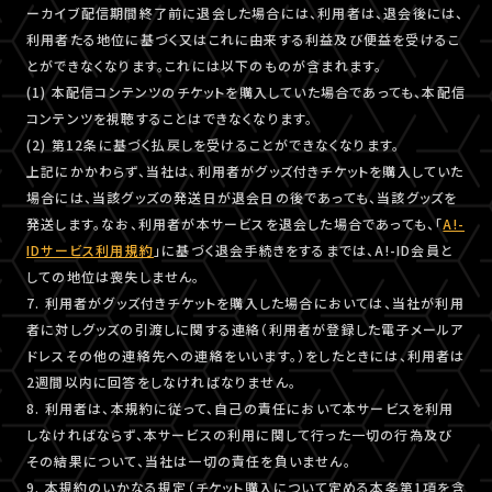
ーカイブ配信期間終了前に退会した場合には、利用者は、退会後には、
利用者たる地位に基づく又はこれに由来する利益及び便益を受けるこ
とができなくなります。これには以下のものが含まれます。
(1) 本配信コンテンツのチケットを購入していた場合であっても、本配信
コンテンツを視聴することはできなくなります。
(2) 第12条に基づく払戻しを受けることができなくなります。
上記にかかわらず、当社は、利用者がグッズ付きチケットを購入していた
場合には、当該グッズの発送日が退会日の後であっても、当該グッズを
発送します。なお、利用者が本サービスを退会した場合であっても、「
A!-
IDサービス利用規約
」に基づく退会手続きをするまでは、A!-ID会員と
しての地位は喪失しません。
7. 利用者がグッズ付きチケットを購入した場合においては、当社が利用
者に対しグッズの引渡しに関する連絡（利用者が登録した電子メールア
ドレスその他の連絡先への連絡をいいます。）をしたときには、利用者は
2週間以内に回答をしなければなりません。
8. 利用者は、本規約に従って、自己の責任において本サービスを利用
しなければならず、本サービスの利用に関して行った一切の行為及び
その結果について、当社は一切の責任を負いません。
9. 本規約のいかなる規定（チケット購入について定める本条第1項を含