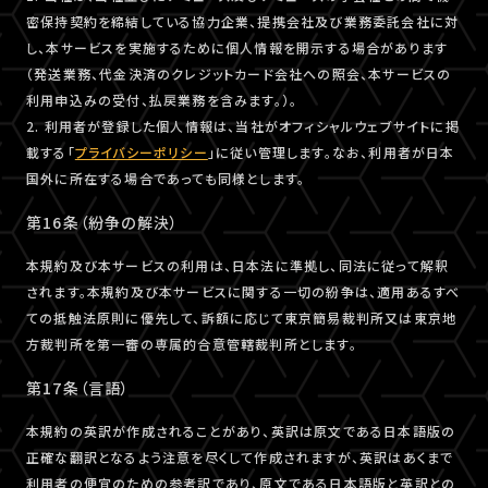
密保持契約を締結している協力企業、提携会社及び業務委託会社に対
し、本サービスを実施するために個人情報を開示する場合があります
（発送業務、代金決済のクレジットカード会社への照会、本サービスの
利用申込みの受付、払戻業務を含みます。）。
2. 利用者が登録した個人情報は、当社がオフィシャルウェブサイトに掲
載する「
プライバシーポリシー
」に従い管理します。なお、利用者が日本
国外に所在する場合であっても同様とします。
第16条（紛争の解決）
本規約及び本サービスの利用は、日本法に準拠し、同法に従って解釈
されます。本規約及び本サービスに関する一切の紛争は、適用あるすべ
ての抵触法原則に優先して、訴額に応じて東京簡易裁判所又は東京地
方裁判所を第一審の専属的合意管轄裁判所とします。
第17条（言語）
本規約の英訳が作成されることがあり、英訳は原文である日本語版の
正確な翻訳となるよう注意を尽くして作成されますが、英訳はあくまで
利用者の便宜のための参考訳であり、原文である日本語版と英訳との