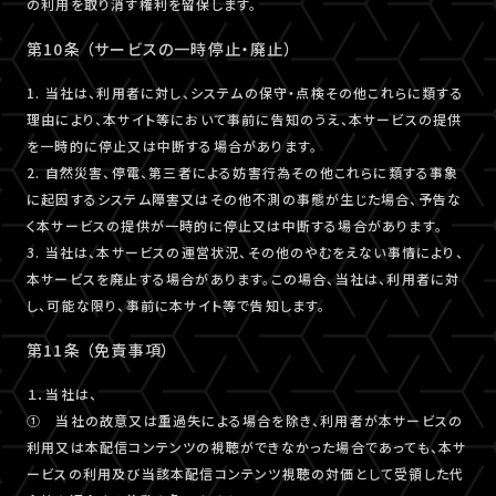
の利用を取り消す権利を留保します。
第10条 （サービスの一時停止・廃止）
1. 当社は、利用者に対し、システムの保守・点検その他これらに類する
理由により、本サイト等において事前に告知のうえ、本サービスの提供
を一時的に停止又は中断する場合があります。
2. 自然災害、停電、第三者による妨害行為その他これらに類する事象
に起因するシステム障害又はその他不測の事態が生じた場合、予告な
く本サービスの提供が一時的に停止又は中断する場合があります。
3. 当社は、本サービスの運営状況、その他のやむをえない事情により、
本サービスを廃止する場合があります。この場合、当社は、利用者に対
し、可能な限り、事前に本サイト等で告知します。
第11条 （免責事項）
１．当社は、
① 当社の故意又は重過失による場合を除き、利用者が本サービスの
利用又は本配信コンテンツの視聴ができなかった場合であっても、本サ
ービスの利用及び当該本配信コンテンツ視聴の対価として受領した代