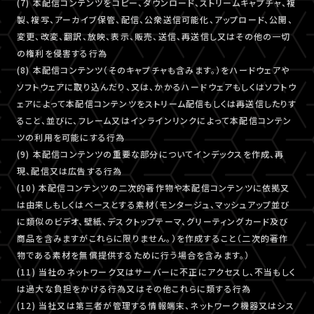
(7) 本配信コンテンツをコピー、ダウンロード、ストリームキャプチャ、複
製、複写、アーカイブ保管、配信、公衆送信可能化、アップロード、公開、
変更、改変、翻訳、放映、表示、販売、送信、再送信し又はその他の一切
の権利を侵害する行為
(8) 本配信コンテンツ（そのキャプチャも含みます。）をハードウェアや
ソフトウェアに取り込んだり、又は、かかるハードウェアもしくはソフトウ
ェアによって本配信コンテンツをストリーム配信もしくは再送信したりす
ること、並びに、フレーム又はインラインリンクによって本配信コンテン
ツの利用を可能にする行為
(9) 本配信コンテンツの重要な部分についてインデックスを作成、再
現、配信又は広告する行為
(10) 本配信コンテンツの二次的著作物や本配信コンテンツに依拠又
は由来しもしくはベースとする素材（モンタージュ、マッシュアップ並び
に類似のビデオ、壁紙、デスクトップテーマ、グリーティングカード及び
商品を含みますがこれらに限りません。）を作成すること（二次的著作
物である素材を無償提供するために行う場合を含みます。）
(11) 当社のネットワーク又はサーバーに不正にアクセスし、不当もしく
は過大な負担をかける行為又はその他これらに類する行為
(12) 当社又は第三者が管理する情報端末、ネットワーク機器又はシス