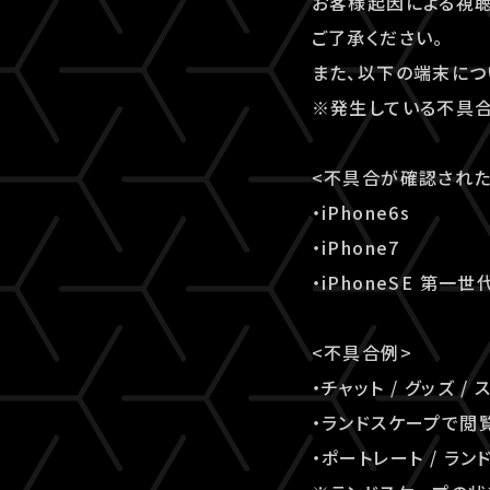
お客様起因による視聴
ご了承ください。
また、以下の端末に
※発生している不具合
<不具合が確認された
・iPhone6s
・iPhone7
・iPhoneSE 第一世
<不具合例>
・チャット / グッズ
・ランドスケープで閲
・ポートレート / 