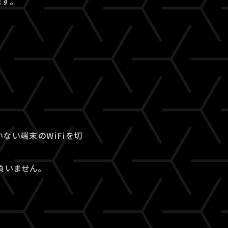
す。
ない端末のWiFiを切
負いません。