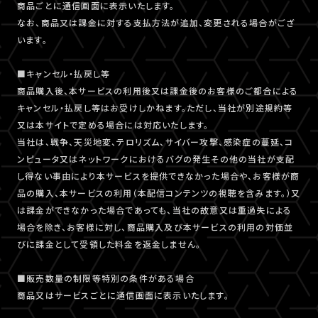
商品ごとに通信画面に表示いたします。
なお、商品又は課金に対する支払方法が追加、変更される場合がござ
います。
■キャンセル・払戻し等
商品購入後、本サービスの利用後又は課金後のお客様のご都合による
キャンセル・払戻し等はお受けしかねます。ただし、当社が別途規約等
又は本サイトで定める場合には対応いたします。
当社は、戦争、天災地変、テロリズム、サイバー攻撃、感染症の蔓延、コ
ンピュータ又はネットワークにおけるバグの発生その他の当社が支配
し得ない事由により本サービスを提供できなかった場合や、お客様が商
品の購入、本サービスの利用（本配信コンテンツの視聴を含みます。）又
は課金ができなかった場合であっても、当社の故意又は重過失による
場合を除き、お客様に対し、商品購入及び本サービスの利用の対価並
びに課金として受領した料金を返金しません。
■販売数量の制限等特別の条件がある場合
商品又はサービスごとに通信画面に表示いたします。