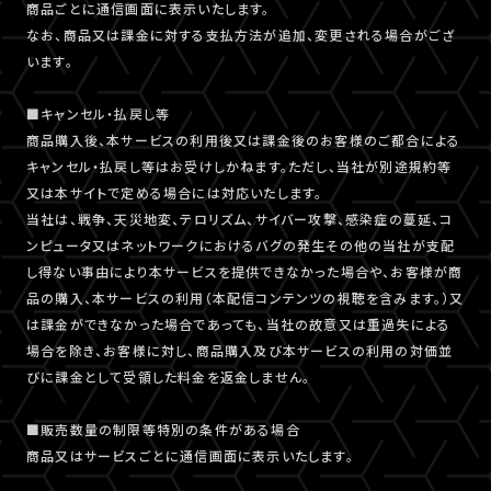
商品ごとに通信画面に表示いたします。
なお、商品又は課金に対する支払方法が追加、変更される場合がござ
います。
■キャンセル・払戻し等
商品購入後、本サービスの利用後又は課金後のお客様のご都合による
キャンセル・払戻し等はお受けしかねます。ただし、当社が別途規約等
又は本サイトで定める場合には対応いたします。
当社は、戦争、天災地変、テロリズム、サイバー攻撃、感染症の蔓延、コ
ンピュータ又はネットワークにおけるバグの発生その他の当社が支配
し得ない事由により本サービスを提供できなかった場合や、お客様が商
品の購入、本サービスの利用（本配信コンテンツの視聴を含みます。）又
は課金ができなかった場合であっても、当社の故意又は重過失による
場合を除き、お客様に対し、商品購入及び本サービスの利用の対価並
びに課金として受領した料金を返金しません。
■販売数量の制限等特別の条件がある場合
商品又はサービスごとに通信画面に表示いたします。