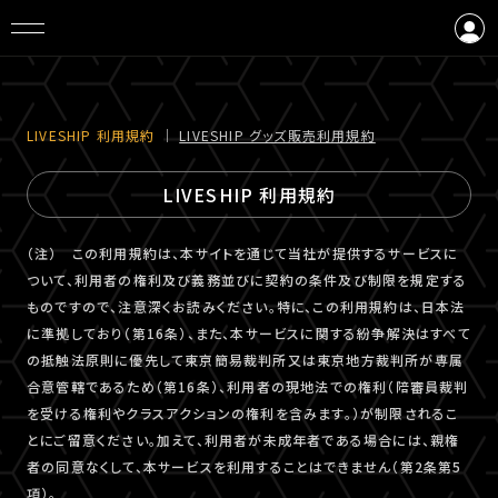
ログイン
会員登録
LIVESHIP 利⽤規約
｜
LIVESHIP グッズ販売利⽤規約
LIVESHIP 利用規約
（注） この利用規約は、本サイトを通じて当社が提供するサービスに
ついて、利用者の権利及び義務並びに契約の条件及び制限を規定する
ものですので、注意深くお読みください。特に、この利用規約は、日本法
に準拠しており（第16条）、また、本サービスに関する紛争解決はすべて
の抵触法原則に優先して東京簡易裁判所又は東京地方裁判所が専属
合意管轄であるため（第16条）、利用者の現地法での権利（陪審員裁判
を受ける権利やクラスアクションの権利を含みます。）が制限されるこ
とにご留意ください。加えて、利用者が未成年者である場合には、親権
者の同意なくして、本サービスを利用することはできません（第2条第5
項）。