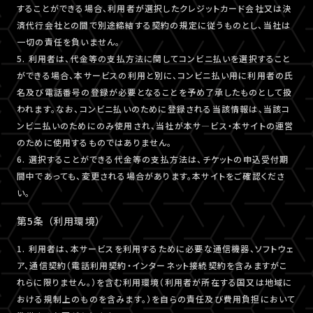
することができる場合、利用者が選択したクレジットカード会社又は決
済代行会社との間で別途締結する契約の規定に従うものとし、当社は
一切の責任を負いません。
5. 利用者は、代金等の支払方法に関してコンビニ払いを選択すること
ができる場合、本サービスの利用と別に、コンビニ払い用に利用者の氏
名及び電話番号の登録が必要となることを予め了承したものとして扱
われます。なお、コンビニ払いのために登録される当該情報は、当該コ
ンビニ払いのためにのみ使用され、当社が本サ―ビス・本サイトの運営
のために使用するものではありません。
6. 選択することができる代金等の支払方法は、チケットの申込受付期
間中であっても、変更される場合があります。本サイトをご確認くださ
い。
第5条 （利用環境）
1. 利用者は、本サービスを利用するために必要な通信機器、ソフトウェ
ア、通信契約（電話利用契約・インターネット接続契約を含みますがこ
れらに限りません。）を含む利用環境（利用者が所在する国又は地域に
おける規制上のものを含みます。）を自らの責任及び費用負担において