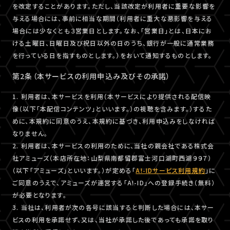
を改定することがあります。ただし、当該改定が利用者に重要な影響を
与える場合には、事前に相当な期間（利用者に重大な悪影響を与える
場合には少なくとも３営業日とします。なお、「営業日」とは、日本にお
ける土曜日、日曜日及び祝日以外の日のうち、銀行が一般に通常業務
を行っている日を指すものとします。）をおいて通知するものとします。
第2条（本サービスの利用申込み及びその承諾）
1. 利用者は、本サービスを利用（本サービスにより提供される配信映
像（以下「本配信コンテンツ」といいます。）の視聴を含みます。）するた
めに、本規約に同意のうえ、本規約に基づき、利用申込みをしなければ
なりません。
2. 利用者は、本サービスの利用のために、当社の親会社である株式会
社アミューズ（本店所在地：山梨県南都留郡富士河口湖町西湖９９７）
（以下「アミューズ」といいます。）が定める「
A!-IDサービス利用規約
」に
ご同意のうえで、アミューズが運営する「A!-ID」への登録手続き（無料）
が必要となります。
3. 当社は、利用者が次の各号に該当すると判断した場合には、本サー
ビスの利用を承諾せず、又は、当社が承諾した後であっても承諾を取り