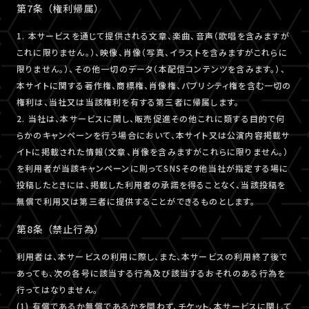
第7条 （権利帰属）
1. 本サービスを通じて提供される文章、楽曲、音声（歌唱を含みますが
これに限りません。）、映像、肖像（写真、イラストを含みますがこれらに
限りません。）、その他一切のデータ（本配信コンテンツを含みます。）、
本サイトに関する著作権、商標権、肖像権、パブリシティ権を含む一切の
権利は、当社又は当該権利を有する第三者に帰属します。
2. 当社は、本サービスに関し、販売促進その他これに類する目的で何
らかのキャンペーンを行う場合において、本サイト又は公演内容掲載サ
イトに掲載された情報（文章、肖像を含みますがこれらに限りません。）
を利用者が当該キャンペーンに則ってSNSその他当社が指定する場に
投稿したときには、掲載した利用者の承諾を得ることなく、当該投稿を
無償で利用又は第三者に提供することができるものとします。
第8条 （禁止行為）
利用者は、本サービスの利用に際し、また、本サービスの利用終了後で
あっても、次の各号に該当する行為及び該当するおそれのある行為を
行ってはなりません。
(1) 有償であるか無償であるかを問わず、チケット、本サービスに関して