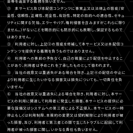
金等を返金する義務を負いません。
② 本サービス及び本配信コンテンツに事実上又は法律上の瑕疵（安
全性、信頼性、正確性、完全性、有効性、特定の目的への適合性、セキュ
リティに関する欠陥、エラーやバグ、権利侵害を含みますがこれらに限り
ません。）がないことを明示的にも黙示的にも表明し、保証するもので
はありません。
③ 利用者に対し、上記②の瑕疵を修補して本サービス又は本配信コ
ンテンツを提供する義務を負うものではありません。
④ 利用者への事前の予告なく、自己の裁量により配信を中止するこ
とがあり、利用者は予めこれを了承したものとして扱われます。
⑤ 当社の故意又は重過失がある場合を除き、上記④の配信の中止に
より利用者に生じたいかなる損害又は損失についても、一切責任を負
いません。
⑥ 当社の故意又は重過失による場合を除き、利用者に対し、本サー
ビスの利用に関連して利用者に発生した損害、本サービスの提供に必
要な設備又はシステムへの第三者による不正侵入、本サービスの一時
停止もしくは利用制限、本規約の変更又は契約解除により利用者が被
った損害、及び、利用者と第三者との間で生じたトラブルに起因して利
用者が被った損害に関し、いかなる責任も負いません。