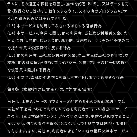
テムに、その適正な稼働を阻害し、操作を妨害・制御し、又はデータを閲
覧・取得ないし毀損する動作をするウイルスその他のプログラムやファ
イルを組み込み又は実行する行為
(13) 本サービスを利用してなされるあらゆる営業行為
(14) 本サービスの利用に関し、他の利用者、当社及び利用者を除く第
三者に対し、性的、わいせつ的、暴力的、侮辱的もしくはその他不快の念
を抱かせ又は公序良俗に反する行為
(15) 他の利用者、当社及び利用者を除く第三者又は当社の著作権、商
標権、他の財産権、肖像権、プライバシー、名誉、信用その他一切の権利
を侵害又は毀損する行為
(16) その他、当社が不適切と判断し本サイトにおいて表示する行為
第9条 （本規約に反する行為に対する措置）
当社は、本規約、当社及びアミューズが定める他の規約に違反し又は
当社が不適当であると判断した行為を利用者が行った場合、本サービ
スの利用又は本配信コンテンツへのアクセスを、事前の通知をすること
なく、かつ、何らの責任を負うことなく、いつでも終了又は制限する権利
を有します。また、当社は、利用者による「A!-ID」の登録又は本サービス