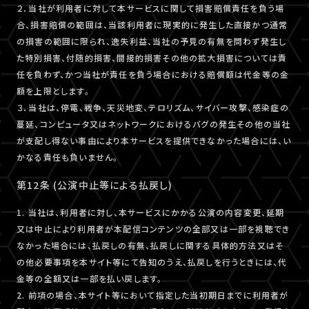
２．当社が利用者に対して本サービスに関して損害賠償責任を負う場
合、損害賠償の範囲は、当該利用者に現実的に発生した直接かつ通常
の損害の範囲に限られ、逸失利益、当社の予見の有無を問わず発生し
た特別損害、付随的損害、間接的損害その他の拡大損害については責
任を負わず、かつ当社が責任を負う場合における賠償額は代金等の金
額を上限とします。
３．当社は、停電、戦争、天災地変、テロリズム、サイバー攻撃、感染症の
蔓延、コンピュータ又はネットワークにおけるバグの発生その他の当社
が支配し得ない事由により本サービスを提供できなかった場合には、い
かなる責任も負いません。
第12条 (公演中止等による払戻し)
1. 当社は、利用者に対し、本サービスにかかる公演の内容変更、延期
又は中止により利用者が本配信コンテンツの全部又は一部を視聴でき
なかった場合には、払戻しの有無、払戻しに関する具体的方法又はそ
の他必要事項を本サイト等にて告知のうえ、払戻しを行うときには、代
金等の全額又は一部を払い戻します。
2. 前項の場合、本サイト等において指定した当初期日までに利用者が