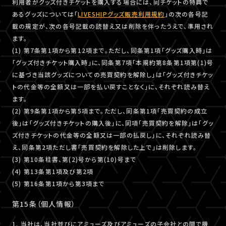
利用者がグッズ付きチケットを購入する場合には、同チケットの特典で
あるグッズについては「
LIVESHIPグッズ販売利用規約
」の次の各号記
載の規定が、次の各号記載の読替え又は削除を伴ったうえで、準用され
ます。
(1) 第7条第1項から第12項まで。ただし、同条第1項「グッズ購入時」は
「グッズ付きチケット購入時」に、同条第7項「本規約第8条第1項第(1)号
に基づき当該グッズについての売買契約を解除し」は「グッズ付きチケッ
トの代金等の全額又は一部を払い戻すことなく」に、それぞれ読み替え
ます。
(2) 第9条第1項から第5項まで。ただし、同条第1項「売買契約の成立
後」は「グッズ付きチケットの購入後」に、同項「売買契約を解除」は「グッ
ズ付きチケットの代金等の全額又は一部の払戻し」に、それぞれ読み替
え、同条第2項ただし書「売買契約を解除した上で」は削除します。
(3) 第10条柱書、第(2)号から第(10)号まで
(4) 第13条第1項及び第2項
(5) 第16条第1項から第3項まで
第15条（個人情報）
1. 当社は、当社並びにアミューズ及びアミューズの子会社との間で機