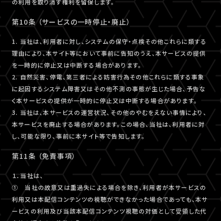
の利用を取り消す権利を留保します。
第10条 （サービスの一時停止・廃止）
1. 当社は、利用者に対し、システムの保守・点検その他これらに類する
理由により、本サイト等において事前に告知のうえ、本サービスの提供
を一時的に停止又は中断する場合があります。
2. 自然災害、停電、第三者による妨害行為その他これらに類する事象
に起因するシステム障害又はその他不測の事態が生じた場合、予告な
く本サービスの提供が一時的に停止又は中断する場合があります。
3. 当社は、本サービスの運営状況、その他のやむをえない事情により、
本サービスを廃止する場合があります。この場合、当社は、利用者に対
し、可能な限り、事前に本サイト等で告知します。
第11条 （免責事項）
１．当社は、
① 当社の故意又は重過失による場合を除き、利用者が本サービスの
利用又は本配信コンテンツの視聴ができなかった場合であっても、本サ
ービスの利用及び当該本配信コンテンツ視聴の対価として受領した代