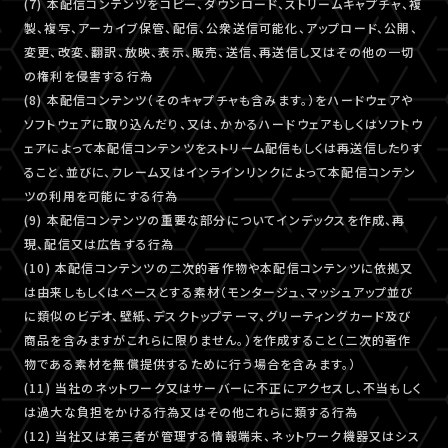
(7) 本配信コンテンツをコピー、ダウンロード、ストリームキャプチャ、複
製、複写、アーカイブ保管、配信、公衆送信可能化、アップロード、公開、
変更、改変、翻訳、放映、表示、販売、送信、再送信し又はその他の一切
の権利を侵害する行為
(8) 本配信コンテンツ（そのキャプチャも含みます。）をハードウェアや
ソフトウェアに取り込んだり、又は、かかるハードウェアもしくはソフトウ
ェアによって本配信コンテンツをストリーム配信もしくは再送信したりす
ること、並びに、フレーム又はインラインリンクによって本配信コンテン
ツの利用を可能にする行為
(9) 本配信コンテンツの重要な部分についてインデックスを作成、再
現、配信又は広告する行為
(10) 本配信コンテンツの二次的著作物や本配信コンテンツに依拠又
は由来しもしくはベースとする素材（モンタージュ、マッシュアップ並び
に類似のビデオ、壁紙、デスクトップテーマ、グリーティングカード及び
商品を含みますがこれらに限りません。）を作成すること（二次的著作
物である素材を無償提供するために行う場合を含みます。）
(11) 当社のネットワーク又はサーバーに不正にアクセスし、不当もしく
は過大な負担をかける行為又はその他これらに類する行為
(12) 当社又は第三者が管理する情報端末、ネットワーク機器又はシス