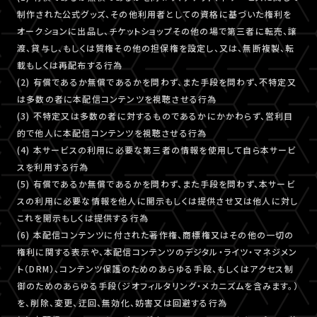
制作された公式グッズ、その他利用者としての資格に基づいた権利を
オークションに出品し、チケットショップその他の場で第三者に転売、譲
渡、貸与し、もしくは質権その他の担保権を設定し、又は、無断複製、転
載もしくは再配布する行為
(2) 有償であるか無償であるかを問わず、また手段を問わず、不特定又
は多数の者に本配信コンテンツを視聴させる行為
(3) 不特定又は多数の者に対するものであるかにかかわらず、営利目
的で他人に本配信コンテンツを視聴させる行為
(4) 本サービスの利用に必要な第三者の情報を使用して自ら本サービ
スを利用する行為
(5) 有償であるか無償であるかを問わず、また手段を問わず、本サービ
スの利用に必要な情報を他人に開示もしくは提供させ又は他人に対し
これを開示もしくは提供する行為
(6) 本配信コンテンツに付された著作権、商標権又はその他の一切の
権利に関する表示や、本配信コンテンツのデジタル・ライツ・マネジメン
ト（DRM）、コンテンツ保護のためのあらゆる手段、もしくはアクセス制
御のためのあらゆる手段（ジオフィルタリング・メカニズムを含みます。）
を、削除、変更、迂回、無効化、妨害又は回避する行為