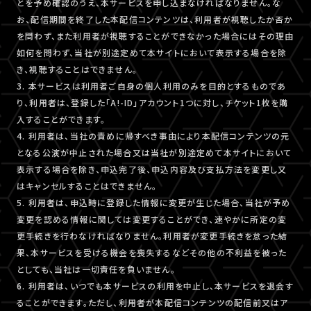
とを予め確認のうえ、本サービスを申し込まなければなりません。な
お、配信期間を終了した本配信コンテンツは、利用者が視聴したか否か
を問わず、また利用者が視聴することができなかった場合にはその理由
如何を問わず、当社が別途定めて本サイトにおいて表示する場合を除
き、視聴することはできません。
3. 本サービスは利用者ご自身の個人利用のみを目的とするものであ
り、利用者は、登録した「A!-ID」アカウント1つに対し、チケット1枚を購
入することができます。
4. 利用者は、当社の責めに帰すべき事由により本配信コンテンツの元
となる公演が中止された場合又は当社が別途定めて本サイトにおいて
表示する場合を除き、申込完了後、申込内容及び支払方法を変更し又
はキャンセルすることはできません。
5. 利用者は、申込時に登録した情報に変更が生じた場合、当社が予め
変更を認める情報に関しては変更することができ、速やかに所定の変
更手続きを行わなければなりません。利用者が変更手続きを怠った結
果、本サービスを受ける機会を喪失するなどその他の不利益を被った
としても、当社は一切責任を負いません。
6. 利用者は、いつでも本サービスの利用を中止し、本サービスを退会す
ることができます。ただし、利用者が本配信コンテンツの配信前又はア