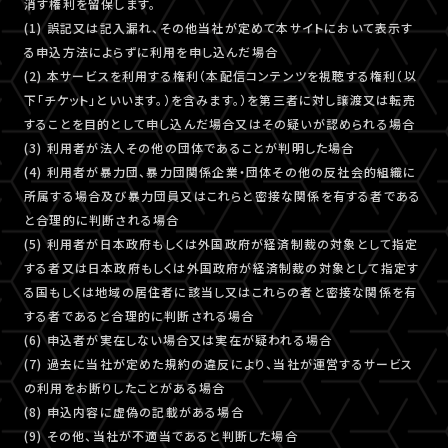
消す権利を留保します。
(1) 誤記又は記入漏れ、その他当社が定めて本サイトにおいて表示す
る申込方法によらずに利用を申し込んだ場合
(2) 本サービスを利用する権利（本配信コンテンツを視聴する権利（以
下「チケット」といいます。）を含みます。）を第三者に対し譲渡又は転売
することを目的として申し込んだ場合又はその疑いが認められる場合
(3) 利用者が法人その他の団体であることが判明した場合
(4) 利用者が暴力団、暴力団関係企業・団体その他の反社会的組織に
所属する場合及び暴力団員又はこれらと密接な関係を有する者である
と合理的に判断される場合
(5) 利用者が日本政府もしくは外国政府が経済制裁の対象として指定
する者又は日本政府もしくは外国政府が経済制裁の対象として指定す
る国もしくは地域の居住者に該当し又はこれらの者と密接な関係を有
する者であると合理的に判断される場合
(6) 申込者が実在しない場合又は実在が疑われる場合
(7) 過去に当社が定めた規約の違反により、当社が運営するサービス
の利用をお断りしたことがある場合
(8) 申込内容に虚偽の記載がある場合
(9) その他、当社が不適当であると判断した場合