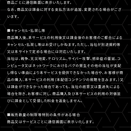
商品ごとに通信画面に表示いたします。
なお、商品又は課金に対する支払方法が追加、変更される場合がござ
います。
■キャンセル・払戻し等
商品購入後、本サービスの利用後又は課金後のお客様のご都合による
キャンセル・払戻し等はお受けしかねます。ただし、当社が別途規約等
又は本サイトで定める場合には対応いたします。
当社は、戦争、天災地変、テロリズム、サイバー攻撃、感染症の蔓延、コ
ンピュータ又はネットワークにおけるバグの発生その他の当社が支配
し得ない事由により本サービスを提供できなかった場合や、お客様が商
品の購入、本サービスの利用（本配信コンテンツの視聴を含みます。）又
は課金ができなかった場合であっても、当社の故意又は重過失による
場合を除き、お客様に対し、商品購入及び本サービスの利用の対価並
びに課金として受領した料金を返金しません。
■販売数量の制限等特別の条件がある場合
商品又はサービスごとに通信画面に表示いたします。