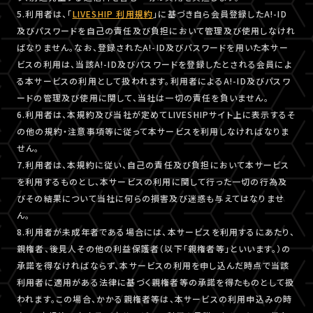
5.利用者は、「
LIVESHIP 利用規約
」に基づき自ら会員登録したA!-ID
及びパスワードを自己の責任及び負担において管理及び使用しなけれ
ばなりません。なお、登録されたA!-ID及びパスワードを用いた本サー
ビスの利用は、当該A!-ID及びパスワードを登録したとされる会員によ
る本サービスの利用として扱われます。利用者によるA!-ID及びパスワ
ードの管理及び使用に関して、当社は一切の責任を負いません。
6.利用者は、本規約及び当社が定めてLIVESHIPサイト上に表示するそ
の他の規約・注意事項等に従って本サービスを利用しなければなりま
せん。
7.利用者は、本規約に従い、自己の責任及び負担において本サービス
を利用するものとし、本サービスの利用に関して行った一切の行為及
びその結果について当社に何らの損害及び迷惑も与えてはなりませ
ん。
8.利用者が未成年者である場合には、本サービスを利用するにあたり、
親権者、後見人その他の利益保護者（以下「親権者等」といいます。）の
承諾を得なければならず、本サービスの利用を申し込んだ時点で当該
利用者に適用がある法律に基づく親権者等の承諾を得たものとして扱
われます。この場合、かかる親権者等は、本サービスの利用申込みの時