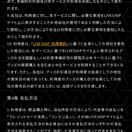
点で、本規約の内容及び本サービスの利用を承諾したものとして扱わ
れます。
9.当社は、利用者に対し、本サービスに関し、必要な事項をLIVESHIP
サイト上に表示することその他当社が適切であると判断した方法によ
り周知し、この方法により当社は利用者に対し必要な事項を通知したも
のとして扱われます。
10.利用者は、「
LIVESHIP 利用規約
」に基づく会員としての地位を喪失
した場合には、本サービスに基づきLIVESHIPサイト上に表示されるグ
ッズの注文履歴もしくは引渡準備状況の閲覧又は本サービスに基づく
グッズの新規購入を含むあらゆるサービスを利用することができなくな
ります。ただし、当社は、グッズの引渡日が利用者の会員としての地位
の喪失日の後であっても、利用者のグッズの購入日が会員としての地
位の喪失日の前であるときには、当該グッズを引き渡します。
第4条 支払方法
1.利用者は、商品購入時に、当社所定の方法により、代金等の支払いを
「クレジットカード決済」、「コンビニ払い」、その他LIVESHIPサイト上に
表示される支払方法がある場合にはその支払方法のいずれかの支払
方法を指定することができ、指定した決済方法に従って代金を支払うも