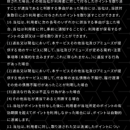
除された場合、その他当社が利用者に対して付与したポイントを取り消
すことが適当であると判断する事由があった場合には、当社は、当該対
象取引により利用者に付与されたポイントを取り消すことができます。
10.当社は、利用者に次の各号のいずれかに該当する事由が生じた場
合、当社は利用者に対し事前に通知することなく、利用者が保有するポ
イントの全部又は一部を取り消すことができます。
(1)過去又は現在において、本サービスその他当社及びアミューズが提
供する他のサービスに関して、当社及びアミューズが定める規約・注意
事項等（本規約を含みますが、これに限られません。）に違反する行為
があった場合
(2)過去又は現在において、本サービスその他当社及びアミューズが提
供する他のサービスに関して、代金等の支払債務の不履行、履行遅滞
その他の債務不履行があったことが判明した場合
(3)違法な行為又は不正な行為があった場合
(4)その他当社が適当であると判断する場合
11.当社がポイントを付与した後に、利用者が当社所定のポイントの有
効期間を超えてポイントを利用しなかった場合には、ポイントは自動的
に消滅します。
12.当社は、利用者に対し、取り消された又は消滅したポイントについ