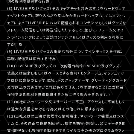
切の権利を侵害する行為
(8) LIVESHIP及びグッズ（そのキャプチャも含みます。）をハードウェア
やソフトウェアに取り込んだり又はかかるハードウェアもしくはソフトウ
ェアによってLIVESHIPにおいて配信されるコンテンツもしくはグッズを
ストリーム配信もしくは再送信したりすること、並びに、フレーム又はイ
ンラインリンクによって当該コンテンツもしくはグッズの利用を可能に
する行為
(9) LIVESHIP及びグッズの重要な部分についてインデックスを作成、
再現、配信又は広告する行為
(10) LIVESHIP及びグッズの二次的著作物やLIVESHIP及びグッズに
依拠又は由来しもしくはベースとする素材（モンタージュ、マッシュアッ
プ並びに類似のビデオ、壁紙、デスクトップテーマ、グリーティングカード
及び商品を含みますがこれに限りません。）を作成すること（二次的著
作物である素材を無償提供するために行う場合を含みます。）
(11)当社のネットワーク又はサーバーに不正にアクセスし、不当もしく
は過大な負担をかける行為又はその他これに類する行為
(12)当社又は第三者が管理する情報端末、ネットワーク機器又はシス
テムに、その適正な稼働を阻害し、操作を妨害・制御し、又はデータを閲
覧・取得ないし毀損する動作をするウイルスその他のプログラムやファ