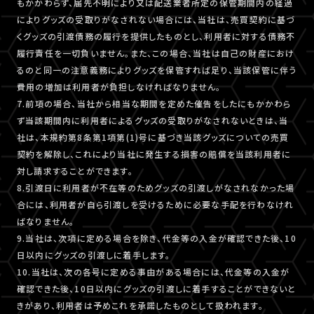
もかかわらず、届先不明により又は配送業者所定の保管期間内の経過
によりグッズの受取りがなされない場合には、当社は、売買契約に基づ
くグッズの引渡債務の履行を提供したものとし、利用者に対する債務不
履行責任を一切負いません。また、この場合、当社は自己の財産におけ
るのと同一の注意義務によりグッズを保管すれば足り、当該保管に伴う
費用の増加は利用者が負担しなければなりません。
7.前項の場合、当社から相当な期間を定めた催告をしたにもかかわら
ず当該期間内に利用者によるグッズの受取りがなされないときは、当
社は、本規約第8条第1項第(1)号に基づき当該グッズについての売買
契約を解除し、これにより当社に発生する損害の賠償を当該利用者に
対し請求することができます。
8.引渡日に利用者が不在等のためグッズの引渡しがなされなかった場
合には、利用者が自ら引渡しを受けるために必要な手配を行わなけれ
ばなりません。
9.当社は、次項に定める場合を除き、代金等の入金が確認できた後、10
日以内にグッズの引渡しに着手します。
10.当社は、次の各号に定める事由がある場合には、代金等の入金が
確認できた後、10日以内にグッズの引渡しに着手することができないと
きがあり、利用者は予めこれを承諾したものとして扱われます。