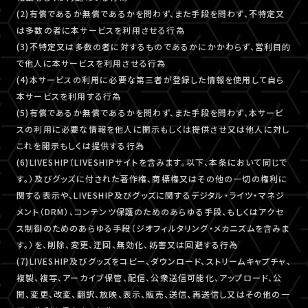
(2)有償であるか無償であるかを問わず、また手段を問わず、不特定又
は多数の者に本サービスを利用させる行為
(3)不特定又は多数の者に対するものであるかにかかわらず、営利目的
で他人に本サービスを利用させる行為
(4)本サービスの利用に必要な第三者が登録した情報を使用して自ら
本サービスを利用する行為
(5)有償であるか無償であるかを問わず、また手段を問わず、本サービ
スの利用に必要な情報を他人に開示もしくは提供させ又は他人に対し
これを開示もしくは提供する行為
(6)LIVESHIP（LIVESHIPサイトを含みます。以下、本条において同じで
す。）及びグッズに付された著作権、商標権又はその他の一切の権利に
関する表示や、LIVESHIP及びグッズに関するデジタル・ライツ・マネジ
メント（DRM）、コンテンツ保護のためのあらゆる手段、もしくはアクセ
ス制御のためのあらゆる手段（ジオフィルタリング・メカニズムを含みま
す。）を、削除、変更、迂回、無効化、妨害又は回避する行為
(7)LIVESHIP及びグッズをコピー、ダウンロード、ストリームキャプチャ、
複製、複写、アーカイブ保管、配信、公衆送信可能化、アップロード、公
開、変更、改変、翻訳、放映、表示、販売、送信、再送信し又はその他の一