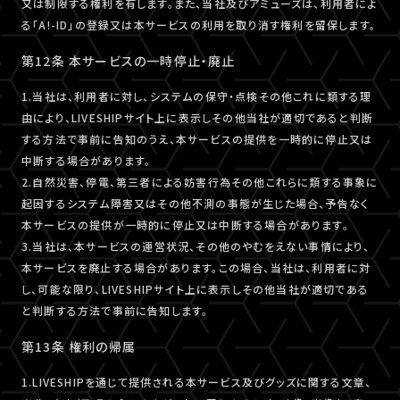
又は制限する権利を有します。また、当社及びアミューズは、利用者によ
る「A!-ID」の登録又は本サービスの利用を取り消す権利を留保します。
第12条 本サービスの一時停止・廃止
1.当社は、利用者に対し、システムの保守・点検その他これに類する理
由により、LIVESHIPサイト上に表示しその他当社が適切であると判断
する方法で事前に告知のうえ、本サービスの提供を一時的に停止又は
中断する場合があります。
2.自然災害、停電、第三者による妨害行為その他これらに類する事象に
起因するシステム障害又はその他不測の事態が生じた場合、予告なく
本サービスの提供が一時的に停止又は中断する場合があります。
3.当社は、本サービスの運営状況、その他のやむをえない事情により、
本サービスを廃止する場合があります。この場合、当社は、利用者に対
し、可能な限り、LIVESHIPサイト上に表示しその他当社が適切である
と判断する方法で事前に告知します。
第13条 権利の帰属
1.LIVESHIPを通じて提供される本サービス及びグッズに関する文章、