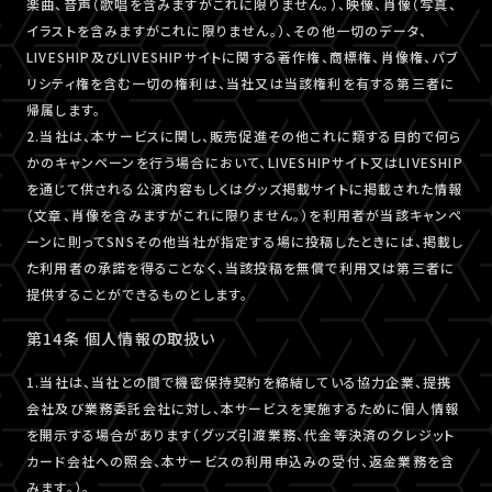
楽曲、音声（歌唱を含みますがこれに限りません。）、映像、肖像（写真、
イラストを含みますがこれに限りません。）、その他一切のデータ、
LIVESHIP及びLIVESHIPサイトに関する著作権、商標権、肖像権、パブ
リシティ権を含む一切の権利は、当社又は当該権利を有する第三者に
帰属します。
2.当社は、本サービスに関し、販売促進その他これに類する目的で何ら
かのキャンペーンを行う場合において、LIVESHIPサイト又はLIVESHIP
を通じて供される公演内容もしくはグッズ掲載サイトに掲載された情報
（文章、肖像を含みますがこれに限りません。）を利用者が当該キャンペ
ーンに則ってSNSその他当社が指定する場に投稿したときには、掲載し
た利用者の承諾を得ることなく、当該投稿を無償で利用又は第三者に
提供することができるものとします。
第14条 個人情報の取扱い
1.当社は、当社との間で機密保持契約を締結している協力企業、提携
会社及び業務委託会社に対し、本サービスを実施するために個人情報
を開示する場合があります（グッズ引渡業務、代金等決済のクレジット
カード会社への照会、本サービスの利用申込みの受付、返金業務を含
みます。）。