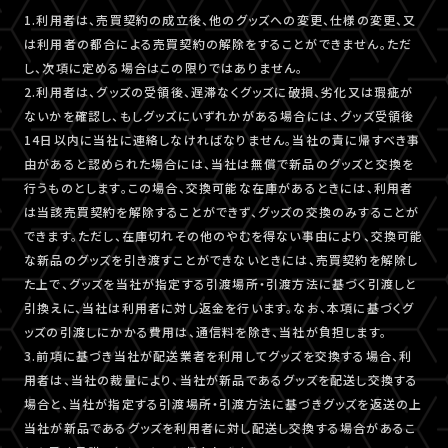
1.利用者は、売買契約の成立後、他のグッズへの変更、仕様の変更、又
は利用者の都合による売買契約の解除をすることができません。ただ
し、次項に定める場合はこの限りではありません。
2.利用者は、グッズの受領後、遅滞なくグッズに破損、劣化又は瑕疵が
ないかを確認し、もしグッズにいずれかがある場合には、グッズ受領後
14日以内に当社に連絡しなければなりません。当社の責に帰すべき事
由があると認められた場合には、当社は無償で新品のグッズと交換を
行うものとします。この場合、交換可能な在庫があるときには、利用者
は当該売買契約を解除することができず、グッズの交換のみすることが
できます。ただし、在庫切れその他のやむを得ない事由により、交換可能
な新品のグッズを引き渡すことができないときには、売買契約を解除し
た上で、グッズを当社が指定する引渡場所・引渡方法に基づく引渡しと
引換えに、当社は利用者に対し返金を行います。なお、本項に基づくグ
ッズの引渡しにかかる費用は、通信料を除き、当社が負担します。
3.前項に基づき当社が配送業者を利用してグッズを交換する場合、利
用者は、当社の裁量により、当社が新品であるグッズを配送し交換する
場合と、当社が指定する引渡場所・引渡方法に基づきグッズを返送の上
当社が新品であるグッズを利用者に対し配送し交換する場合があるこ