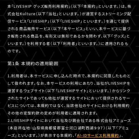
本「LIVESHIP グッズ販売利用規約」（以下「本規約」といいます。）は、株
式会社Kulture（以下「当社」といいます。）が運営するストリーミング配
信サービス「LIVESHIP」（以下「LIVESHIP」といいます。）を通じて提供
される商品販売サービス（以下「本サービス」といい、本サービスに基づ
き販売される商品を、有形又は無形であるかを問わず、以下「グッズ」と
いいます。）を利用する者（以下「利用者」といいます。）に適用されるも
のです。
第1条 本規約の適用範囲
1.利用者は、本サービスに申し込んだ時点で、本規約に同意したものと
して扱われます。なお、本サービスの利用にあたり、当社がLIVESHIPを
運営するウェブサイト（以下「LIVESHIPサイト」といいます。）からリンク
されたサイトであっても他社が運営するサイトにおいて提供されるサー
ビスについては、本規約ではなく、当該他社のサイトにおける利用規約
その他の定型約款の定めが利用者に適用されます。
2.LIVESHIPサイトにおいて当社及び親会社である株式会社アミューズ
（本店所在地：山梨県南都留郡富士河口湖町西湖９９７）（以下「アミュ
ーズ」といいます。）が表示する本規約、「
A!-IDサービス利用規約
」、