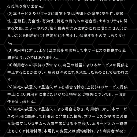
る義務を負いません。
(2)本サービス及びグッズに事実上又は法律上の瑕疵（安全性、信頼
性、正確性、完全性、有効性、特定の目的への適合性、セキュリティに関
する欠陥、エラーやバグ、権利侵害を含みますがこれに限りません。）が
ないことを明示的にも黙示的にも表明し、保証するものではありませ
ん。
(3)利用者に対し、上記(2)の瑕疵を修補して本サービスを提供する義
務を負うものではありません。
(4)利用者への事前の予告なく、自己の裁量により本サービスの提供を
中止することがあり、利用者は予めこれを承諾したものとして扱われま
す。
(5)当社の故意又は重過失がある場合を除き、上記(4)のサービス提供
中止により利用者に生じたいかなる損害又は損失についても、一切責
任を負いません。
(6)当社の故意又は重過失による場合を除き、利用者に対し、本サービ
スの利用に関連して利用者に発生した損害、本サービスの提供に必要
な設備又はシステムへの第三者による不正侵入、本サービスの一時停
止もしくは利用制限、本規約の変更又は契約解除により利用者が被っ