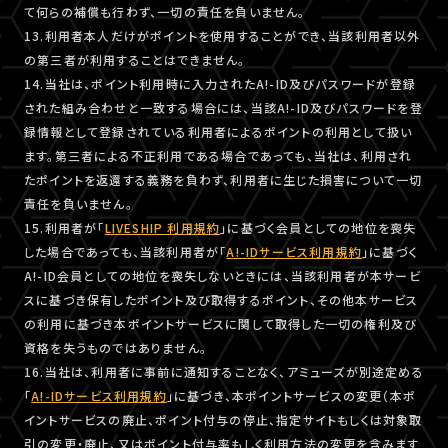
て何らの補償も行わず、一切の責任を負いません。
13.利用者本人だけがポイントを使用することができ、当該利用者以外
の第三者が利用することはできません。
14.当社は、ポイント利用時に入力されたA!-ID及びパスワードが登録
された組み合わせと一致する場合には、当該A!-ID及びパスワードを登
録情報として登録されている利用者によるポイントの利用として扱い
ます。第三者による不正利用である場合であっても、当社は、利用され
たポイントを返還する義務を負わず、利用者に生じた損害について一切
責任を負いません。
15.利用者が「
LIVESHIP 利用規約
」に基づく会員としての地位を喪失
した場合であっても、当該利用者が「
A!-IDサービス利用規約
」に基づく
A!-ID会員としての地位を喪失しないときには、当該利用者が本サービ
スに基づき保有したポイント及び取得するポイント、その他本サービス
の利用に基づき本ポイントサービスに関して取得した一切の権利及び
資格を失うものではありません。
16.当社は、利用者に事前に通知することなく、アミューズが別途定める
「
A!-IDサービス利用規約
」に基づき、本ポイントサービスの変更（本ポ
イントサービスの廃止、ポイント付与の停止、指定サイトもしくは対象取
引の変更・廃止、又はポイント付与率もしく利用方法の変更を含みます