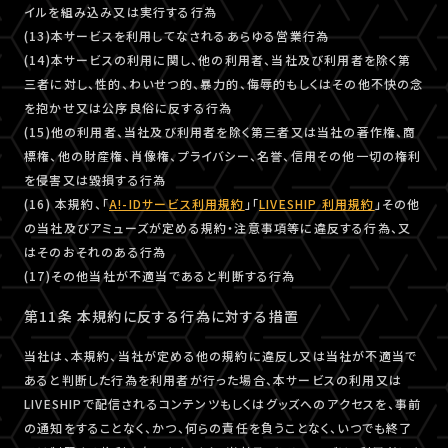
イルを組み込み又は実行する行為
(13)本サービスを利用してなされるあらゆる営業行為
(14)本サービスの利用に関し、他の利用者、当社及び利用者を除く第
三者に対し、性的、わいせつ的、暴力的、侮辱的もしくはその他不快の念
を抱かせ又は公序良俗に反する行為
(15)他の利用者、当社及び利用者を除く第三者又は当社の著作権、商
標権、他の財産権、肖像権、プライバシー、名誉、信用その他一切の権利
を侵害又は毀損する行為
(16) 本規約、「
A!-IDサービス利用規約
」「
LIVESHIP 利用規約
」その他
の当社及びアミューズが定める規約・注意事項等に違反する行為、又
はそのおそれのある行為
(17)その他当社が不適当であると判断する行為
第11条 本規約に反する行為に対する措置
当社は、本規約、当社が定める他の規約に違反し又は当社が不適当で
あると判断した行為を利用者が行った場合、本サービスの利用又は
LIVESHIPで配信されるコンテンツもしくはグッズへのアクセスを、事前
の通知をすることなく、かつ、何らの責任を負うことなく、いつでも終了