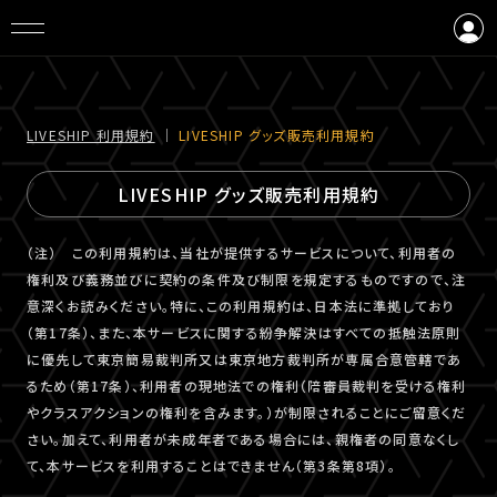
ログイン
会員登録
LIVESHIP 利⽤規約
｜
LIVESHIP グッズ販売利⽤規約
LIVESHIP グッズ販売利⽤規約
（注） この利用規約は、当社が提供するサービスについて、利用者の
権利及び義務並びに契約の条件及び制限を規定するものですので、注
意深くお読みください。特に、この利用規約は、日本法に準拠しており
（第17条）、また、本サービスに関する紛争解決はすべての抵触法原則
に優先して東京簡易裁判所又は東京地方裁判所が専属合意管轄であ
るため（第17条）、利用者の現地法での権利（陪審員裁判を受ける権利
やクラスアクションの権利を含みます。）が制限されることにご留意くだ
さい。加えて、利用者が未成年者である場合には、親権者の同意なくし
て、本サービスを利用することはできません（第3条第8項）。