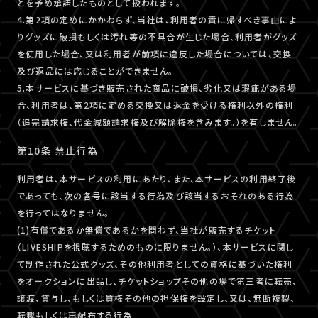
とを予め承諾したものとして扱われます。
4.第2項の定めにかかわらず、当社は、利用者の責に帰すべき事由によ
りグッズに破損もしくは汚れ等の不具合が生じた場合、利用者がグッズ
を使用した場合、又は利用者が前項に違反した場合については、交換
及び返品には応じることができません。
5.本サービスに基づき販売された商品に破損、劣化又は瑕疵がある場
合、利用者は、第2項に定める交換又は返金を受ける権利以外の権利
（追完請求権、代金減額請求権及び解除権を含みます。）を有しません。
第10条 禁止行為
利用者は、本サービスの利用にあたり、また、本サービスの利用終了後
であっても、次の各号に該当する行為及び該当するおそれのある行為
を行ってはなりません。
(1)有償であるか無償であるかを問わず、当社が販売するチケット
（LIVESHIPを視聴するためのものに限りません。）、本サービスに関し
て制作された公式グッズ、その他利用者としての資格に基づいた権利
をオークションに出品し、チケットショップその他の場で第三者に転売、
譲渡、貸与し、もしくは質権その他の担保権を設定し、又は、無断複製、
転載もしくは再配布する行為