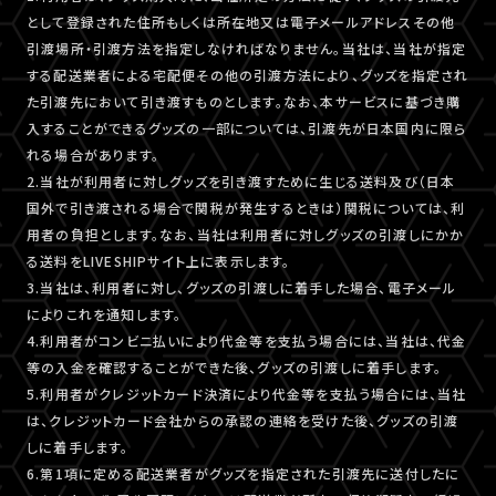
として登録された住所もしくは所在地又は電子メールアドレスその他
引渡場所・引渡方法を指定しなければなりません。当社は、当社が指定
する配送業者による宅配便その他の引渡方法により、グッズを指定され
た引渡先において引き渡すものとします。なお、本サービスに基づき購
入することができるグッズの一部については、引渡先が日本国内に限ら
れる場合があります。
2.当社が利用者に対しグッズを引き渡すために生じる送料及び（日本
国外で引き渡される場合で関税が発生するときは）関税については、利
用者の負担とします。なお、当社は利用者に対しグッズの引渡しにかか
る送料をLIVESHIPサイト上に表示します。
3.当社は、利用者に対し、グッズの引渡しに着手した場合、電子メール
によりこれを通知します。
4.利用者がコンビニ払いにより代金等を支払う場合には、当社は、代金
等の入金を確認することができた後、グッズの引渡しに着手します。
5.利用者がクレジットカード決済により代金等を支払う場合には、当社
は、クレジットカード会社からの承認の連絡を受けた後、グッズの引渡
しに着手します。
6.第1項に定める配送業者がグッズを指定された引渡先に送付したに