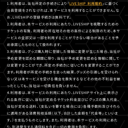
1.利用者は、当社所定の手続きにより「
LIVESHIP 利用規約
」に基づく
会員登録をされなければ、本サービスを利用することができません。な
お、LIVESHIPの登録手続きは無料です。
2.利用者は、本サービスの利用にあたり、LIVESHIPを視聴するための
チケットの有無、利用者の所在地その他の条件による制限のため、本サ
ービスの全部又は一部を利用することができない場合があることを予
め承諾したものとして扱われます。
3.利用者は、グッズ購入時に登録した情報に変更が生じた場合、当社が
予め変更を認める期間に限り、当社が予め変更を認める情報に関して
は変更することができ、所定の手続きに従いこれを変更することができ
ます。利用者が所定の手続きを怠った結果、グッズの引渡しを受けられ
ない又は本サービスを受ける機会を喪失するなどその他の不利益を被
ったとしても、当社は一切責任を負いません。
4.利用者は、本サービスの利用にあたり、LIVESHIPサイト上に表示さ
れる条件に従い、当社が定めるチケット料金並びにグッズの購入代金、
当社が定める送料、（支払いを要する場合には）各種手数料及びそれら
に適用がある消費税相当額（以下、合計した金額を「代金等」といいま
す。）を支払うものとします。また、利用者は、本サービスの利用にあた
り、別途発生する通信料を含む一切の費用を負担します。