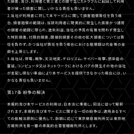
た損害、及び、利用者と第三者との間で生じたトラブルに起因して利用
者が被った損害に関し、いかなる責任も負いません。
2.当社が利用者に対して本サービスに関して損害賠償責任を負う場
合、損害賠償の範囲は、当該利用者に現実的に発生した直接かつ通常
の損害の範囲に限られ、逸失利益、当社の予見の有無を問わず発生し
た特別損害、付随的損害、間接的損害その他の拡大損害については責
任を負わず、かつ当社が責任を負う場合における賠償額は代金等の金
額を上限とします。
3.当社は、停電、戦争、天災地変、テロリズム、サイバー攻撃、感染症の
蔓延、コンピュータ又はネットワークにおけるバグの発生その他の当社
が支配し得ない事由により本サービスを提供できなかった場合には、い
かなる責任も負いません。
第17条 紛争の解決
本規約及び本サービスの利用は、日本法に準拠し、同法に従って解釈
されます。本規約及び本サービスに関する一切の紛争は、適用あるすべ
ての抵触法原則に優先して、訴額に応じて東京簡易裁判所又は東京地
方裁判所を第一審の専属的合意管轄裁判所とします。