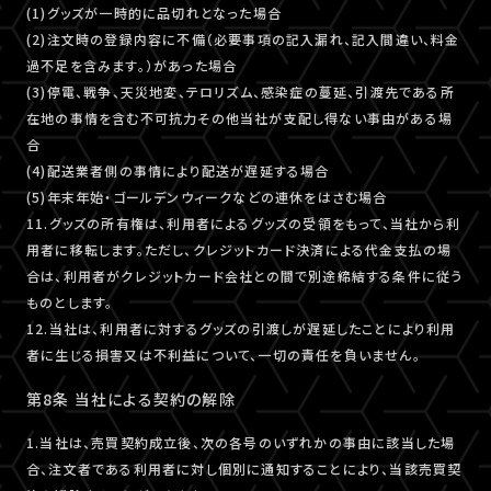
(1)グッズが一時的に品切れとなった場合
(2)注文時の登録内容に不備（必要事項の記入漏れ、記入間違い、料金
過不足を含みます。）があった場合
(3)停電、戦争、天災地変、テロリズム、感染症の蔓延、引渡先である所
在地の事情を含む不可抗力その他当社が支配し得ない事由がある場
合
(4)配送業者側の事情により配送が遅延する場合
(5)年末年始・ゴールデンウィークなどの連休をはさむ場合
11.グッズの所有権は、利用者によるグッズの受領をもって、当社から利
用者に移転します。ただし、クレジットカード決済による代金支払の場
合は、利用者がクレジットカード会社との間で別途締結する条件に従う
ものとします。
12.当社は、利用者に対するグッズの引渡しが遅延したことにより利用
者に生じる損害又は不利益について、一切の責任を負いません。
第8条 当社による契約の解除
1.当社は、売買契約成立後、次の各号のいずれかの事由に該当した場
合、注文者である利用者に対し個別に通知することにより、当該売買契