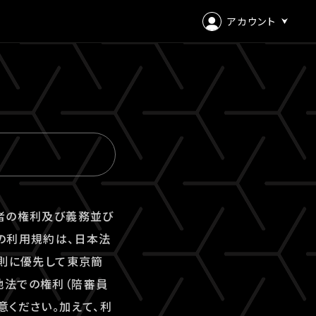
アカウント
ログイン
会員登録
用者の権利及び義務並び
の利用規約は、日本法
原則に優先して東京簡
地法での権利（陪審員
意ください。加えて、利