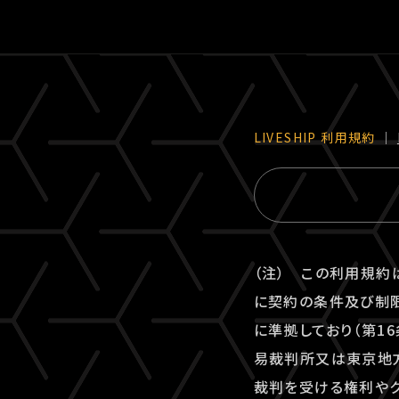
LIVESHIP 利⽤規約
｜
（注） この利用規約
に契約の条件及び制限
に準拠しており（第1
易裁判所又は東京地方
裁判を受ける権利やク