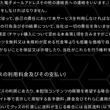
た電子メールアドレスその他の連絡先への連絡をいいます。）
をしなければなりません。
約に従って、自己の責任において本サービスを利用しなければ
の行為及びその結果について、当社は一切の責任を負いませ
る規定（チケット購入について定める本条第1項を含みますがこ
ンツを無料又は本規約が定める代金等よりも低廉な価格で自
がないことを保証又は示唆したり、当社がこれらを行う権利
ビスの利用料金及びその支払い）
ービスの利用にあたり、本配信コンテンツの視聴を希望する場
イト等で表示して周知する各手数料、課金及びそれらに適用
ついてグッズの引渡しに送料が生じる場合には当該送料（以下