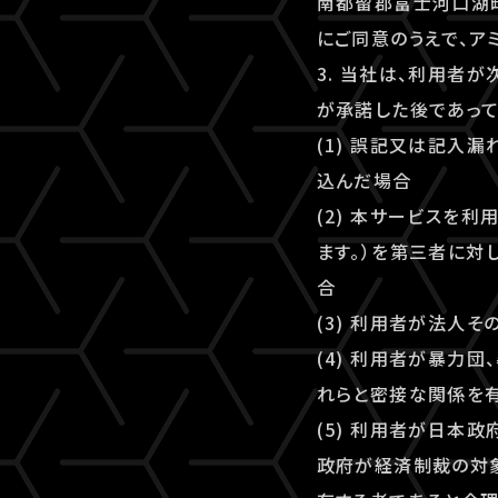
南都留郡富士河口湖町
にご同意のうえで、アミ
3. 当社は、利用者
が承諾した後であって
(1) 誤記又は記入
込んだ場合
(2) 本サービスを
ます。）を第三者に対
合
(3) 利用者が法人
(4) 利用者が暴力
れらと密接な関係を
(5) 利用者が日本
政府が経済制裁の対