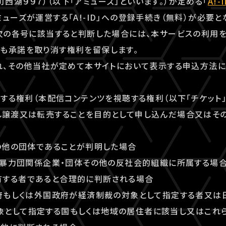
西湖９９７）（以下「アミューズ」といいます。）が定める「
A!
ューズが運営する「A!-ID」への登録手続き（無料）が必要と
が次の各号に該当すると判断した場合には、本サービスの利用
も承諾を取り消す権利を留保します。
漏れ、その他当社が定めて本サイトにおいて表示する申込方法
利用する権利（本配信コンテンツを視聴する権利（以下「チケット
し譲渡又は転売することを目的として申し込んだ場合又はそ
その他の団体であることが判明した場合
団、暴力団関係企業・団体その他の反社会的組織に所属する場
有する者であると合理的に判断される場合
政府もしくは外国政府が経済制裁の対象として指定する者又は
象として指定する国もしくは地域の居住者に該当し又はこれ