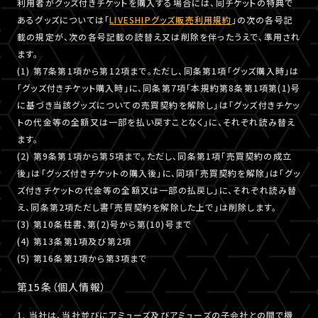
利用者がグッズ付きチケットを購入する場合には、同チケットの特典で
あるグッズについては「
LIVESHIPグッズ販売利用規約
」の次の各号記
載の規定が、次の各号記載の読替え又は削除を伴ったうえで、準用され
ます。
(1) 第7条第1項から第12項まで。ただし、同条第1項「グッズ購入時」は
「グッズ付きチケット購入時」に、同条第7項「本規約第8条第1項第(1)号
に基づき当該グッズについての売買契約を解除し」は「グッズ付きチケッ
トの代金等の全額又は一部を払い戻すことなく」に、それぞれ読み替え
ます。
(2) 第9条第1項から第5項まで。ただし、同条第1項「売買契約の成立
後」は「グッズ付きチケットの購入後」に、同項「売買契約を解除」は「グッ
ズ付きチケットの代金等の全額又は一部の払戻し」に、それぞれ読み替
え、同条第2項ただし書「売買契約を解除した上で」は削除します。
(3) 第10条柱書、第(2)号から第(10)号まで
(4) 第13条第1項及び第2項
(5) 第16条第1項から第3項まで
第15条（個人情報）
1. 当社は、当社並びにアミューズ及びアミューズの子会社との間で機