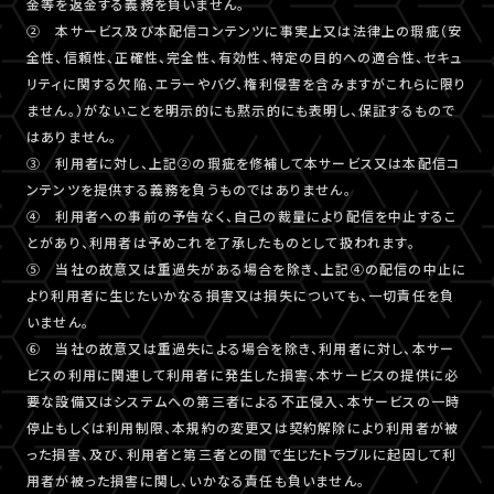
金等を返金する義務を負いません。
② 本サービス及び本配信コンテンツに事実上又は法律上の瑕疵（安
全性、信頼性、正確性、完全性、有効性、特定の目的への適合性、セキュ
リティに関する欠陥、エラーやバグ、権利侵害を含みますがこれらに限り
ません。）がないことを明示的にも黙示的にも表明し、保証するもので
はありません。
③ 利用者に対し、上記②の瑕疵を修補して本サービス又は本配信コ
ンテンツを提供する義務を負うものではありません。
④ 利用者への事前の予告なく、自己の裁量により配信を中止するこ
とがあり、利用者は予めこれを了承したものとして扱われます。
⑤ 当社の故意又は重過失がある場合を除き、上記④の配信の中止に
より利用者に生じたいかなる損害又は損失についても、一切責任を負
いません。
⑥ 当社の故意又は重過失による場合を除き、利用者に対し、本サー
ビスの利用に関連して利用者に発生した損害、本サービスの提供に必
要な設備又はシステムへの第三者による不正侵入、本サービスの一時
停止もしくは利用制限、本規約の変更又は契約解除により利用者が被
った損害、及び、利用者と第三者との間で生じたトラブルに起因して利
用者が被った損害に関し、いかなる責任も負いません。