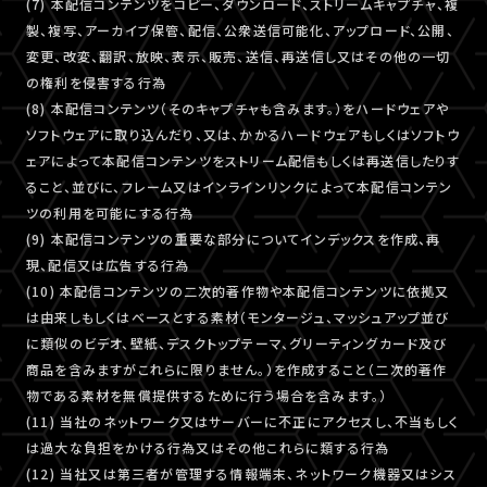
(7) 本配信コンテンツをコピー、ダウンロード、ストリームキャプチャ、複
製、複写、アーカイブ保管、配信、公衆送信可能化、アップロード、公開、
変更、改変、翻訳、放映、表示、販売、送信、再送信し又はその他の一切
の権利を侵害する行為
(8) 本配信コンテンツ（そのキャプチャも含みます。）をハードウェアや
ソフトウェアに取り込んだり、又は、かかるハードウェアもしくはソフトウ
ェアによって本配信コンテンツをストリーム配信もしくは再送信したりす
ること、並びに、フレーム又はインラインリンクによって本配信コンテン
ツの利用を可能にする行為
(9) 本配信コンテンツの重要な部分についてインデックスを作成、再
現、配信又は広告する行為
(10) 本配信コンテンツの二次的著作物や本配信コンテンツに依拠又
は由来しもしくはベースとする素材（モンタージュ、マッシュアップ並び
に類似のビデオ、壁紙、デスクトップテーマ、グリーティングカード及び
商品を含みますがこれらに限りません。）を作成すること（二次的著作
物である素材を無償提供するために行う場合を含みます。）
(11) 当社のネットワーク又はサーバーに不正にアクセスし、不当もしく
は過大な負担をかける行為又はその他これらに類する行為
(12) 当社又は第三者が管理する情報端末、ネットワーク機器又はシス