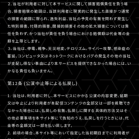
２．当社が利用者に対して本サービスに関して損害賠償責任を負う場
合、損害賠償の範囲は、当該利用者に現実的に発生した直接かつ通常
の損害の範囲に限られ、逸失利益、当社の予見の有無を問わず発生し
た特別損害、付随的損害、間接的損害その他の拡大損害については責
任を負わず、かつ当社が責任を負う場合における賠償額は代金等の金
額を上限とします。
３．当社は、停電、戦争、天災地変、テロリズム、サイバー攻撃、感染症の
蔓延、コンピュータ又はネットワークにおけるバグの発生その他の当社
が支配し得ない事由により本サービスを提供できなかった場合には、い
かなる責任も負いません。
第12条 (公演中止等による払戻し)
1. 当社は、利用者に対し、本サービスにかかる公演の内容変更、延期
又は中止により利用者が本配信コンテンツの全部又は一部を視聴でき
なかった場合には、払戻しの有無、払戻しに関する具体的方法又はそ
の他必要事項を本サイト等にて告知のうえ、払戻しを行うときには、代
金等の全額又は一部を払い戻します。
2. 前項の場合、本サイト等において指定した当初期日までに利用者が