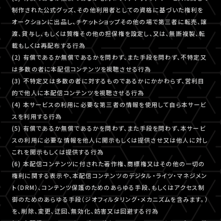
制作された公式グッズ、その他利用者としての資格に基づいた権利を
オークションに出品し、チケットショップその他の場で第三者に転売、譲
渡、貸与し、もしくは質権その他の担保権を設定し、又は、無断複製、転
載もしくは再配布する行為
(2) 有償であるか無償であるかを問わず、また手段を問わず、不特定又
は多数の者に本配信コンテンツを視聴させる行為
(3) 不特定又は多数の者に対するものであるかにかかわらず、営利目
的で他人に本配信コンテンツを視聴させる行為
(4) 本サービスの利用に必要な第三者の情報を使用して自ら本サービ
スを利用する行為
(5) 有償であるか無償であるかを問わず、また手段を問わず、本サービ
スの利用に必要な情報を他人に開示もしくは提供させ又は他人に対し
これを開示もしくは提供する行為
(6) 本配信コンテンツに付された著作権、商標権又はその他の一切の
権利に関する表示や、本配信コンテンツのデジタル・ライツ・マネジメン
ト（DRM）、コンテンツ保護のためのあらゆる手段、もしくはアクセス制
御のためのあらゆる手段（ジオフィルタリング・メカニズムを含みます。）
を、削除、変更、迂回、無効化、妨害又は回避する行為