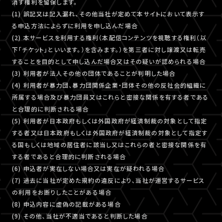
消す権利を留保します。
(1) 誤記又は記入漏れ、その他当社が定めて本サイトにおいて表示す
る申込方法によらずに利用を申し込んだ場合
(2) 本サービスを利用する権利（本配信コンテンツを視聴する権利（以
下「チケット」といいます。）を含みます。）を第三者に対し譲渡又は転売
することを目的として申し込んだ場合又はその疑いが認められる場合
(3) 利用者が法人その他の団体であることが判明した場合
(4) 利用者が暴力団、暴力団関係企業・団体その他の反社会的組織に
所属する場合及び暴力団員又はこれらと密接な関係を有する者である
と合理的に判断される場合
(5) 利用者が日本政府もしくは外国政府が経済制裁の対象として指定
する者又は日本政府もしくは外国政府が経済制裁の対象として指定す
る国もしくは地域の居住者に該当し又はこれらの者と密接な関係を有
する者であると合理的に判断される場合
(6) 申込者が実在しない場合又は実在が疑われる場合
(7) 過去に当社が定めた規約の違反により、当社が運営するサービス
の利用をお断りしたことがある場合
(8) 申込内容に虚偽の記載がある場合
(9) その他、当社が不適当であると判断した場合