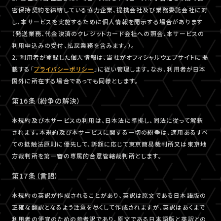
密保持契約を締結している協力企業、提携会社及び業務委託会社に対
し、本サービスを実施するために個人情報を開示する場合があります
（発送業務、代金決済のクレジットカード会社への照会、本サービスの
利用申込みの受付、払戻業務を含みます。）。
2. 利用者が登録した個人情報は、当社がオフィシャルウェブサイトに掲
載する「
プライバシーポリシー
」に従い管理します。なお、利用者が日本
国外に所在する場合であっても同様とします。
第16条（紛争の解決）
本規約及び本サービスの利用は、日本法に準拠し、同法に従って解釈
されます。本規約及び本サービスに関する一切の紛争は、適用あるすべ
ての抵触法原則に優先して、訴額に応じて東京簡易裁判所又は東京地
方裁判所を第一審の専属的合意管轄裁判所とします。
第17条（言語）
本規約の英訳が作成されることがあり、英訳は原文である日本語版の
正確な翻訳となるよう注意を尽くして作成されますが、英訳はあくまで
利用者の便宜のための参考訳であり、原文である日本語版と英訳との