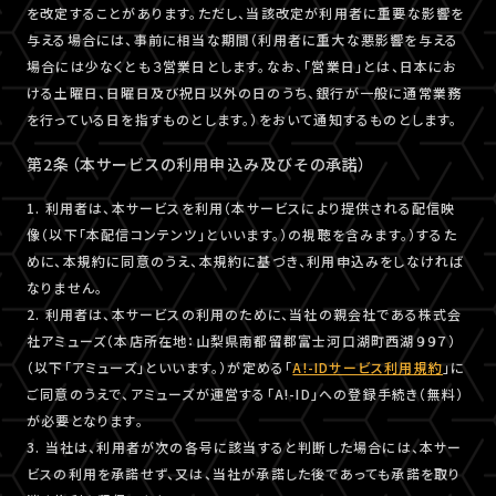
を改定することがあります。ただし、当該改定が利用者に重要な影響を
与える場合には、事前に相当な期間（利用者に重大な悪影響を与える
場合には少なくとも３営業日とします。なお、「営業日」とは、日本にお
ける土曜日、日曜日及び祝日以外の日のうち、銀行が一般に通常業務
を行っている日を指すものとします。）をおいて通知するものとします。
第2条（本サービスの利用申込み及びその承諾）
1. 利用者は、本サービスを利用（本サービスにより提供される配信映
像（以下「本配信コンテンツ」といいます。）の視聴を含みます。）するた
めに、本規約に同意のうえ、本規約に基づき、利用申込みをしなければ
なりません。
2. 利用者は、本サービスの利用のために、当社の親会社である株式会
社アミューズ（本店所在地：山梨県南都留郡富士河口湖町西湖９９７）
（以下「アミューズ」といいます。）が定める「
A!-IDサービス利用規約
」に
ご同意のうえで、アミューズが運営する「A!-ID」への登録手続き（無料）
が必要となります。
3. 当社は、利用者が次の各号に該当すると判断した場合には、本サー
ビスの利用を承諾せず、又は、当社が承諾した後であっても承諾を取り