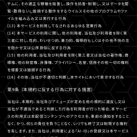
テムに、その適正な稼働を阻害し、操作を妨害・制御し、又はデータを閲
覧・取得ないし毀損する動作をするウイルスその他のプログラムやファ
イルを組み込み又は実行する行為
(13) 本サービスを利用してなされるあらゆる営業行為
(14) 本サービスの利用に関し、他の利用者、当社及び利用者を除く第
三者に対し、性的、わいせつ的、暴力的、侮辱的もしくはその他不快の念
を抱かせ又は公序良俗に反する行為
(15) 他の利用者、当社及び利用者を除く第三者又は当社の著作権、商
標権、他の財産権、肖像権、プライバシー、名誉、信用その他一切の権利
を侵害又は毀損する行為
(16) その他、当社が不適切と判断し本サイトにおいて表示する行為
第9条 （本規約に反する行為に対する措置）
当社は、本規約、当社及びアミューズが定める他の規約に違反し又は
当社が不適当であると判断した行為を利用者が行った場合、本サービ
スの利用又は本配信コンテンツへのアクセスを、事前の通知をすること
なく、かつ、何らの責任を負うことなく、いつでも終了又は制限する権利
を有します。また、当社は、利用者による「A!-ID」の登録又は本サービス