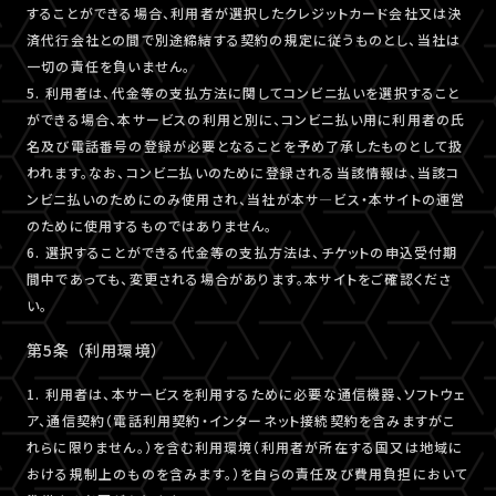
することができる場合、利用者が選択したクレジットカード会社又は決
済代行会社との間で別途締結する契約の規定に従うものとし、当社は
一切の責任を負いません。
5. 利用者は、代金等の支払方法に関してコンビニ払いを選択すること
ができる場合、本サービスの利用と別に、コンビニ払い用に利用者の氏
名及び電話番号の登録が必要となることを予め了承したものとして扱
われます。なお、コンビニ払いのために登録される当該情報は、当該コ
ンビニ払いのためにのみ使用され、当社が本サ―ビス・本サイトの運営
のために使用するものではありません。
6. 選択することができる代金等の支払方法は、チケットの申込受付期
間中であっても、変更される場合があります。本サイトをご確認くださ
い。
第5条 （利用環境）
1. 利用者は、本サービスを利用するために必要な通信機器、ソフトウェ
ア、通信契約（電話利用契約・インターネット接続契約を含みますがこ
れらに限りません。）を含む利用環境（利用者が所在する国又は地域に
おける規制上のものを含みます。）を自らの責任及び費用負担において