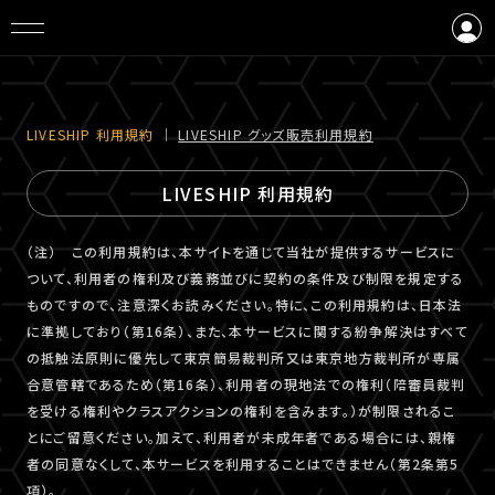
ログイン
会員登録
LIVESHIP 利⽤規約
｜
LIVESHIP グッズ販売利⽤規約
LIVESHIP 利用規約
（注） この利用規約は、本サイトを通じて当社が提供するサービスに
ついて、利用者の権利及び義務並びに契約の条件及び制限を規定する
ものですので、注意深くお読みください。特に、この利用規約は、日本法
に準拠しており（第16条）、また、本サービスに関する紛争解決はすべて
の抵触法原則に優先して東京簡易裁判所又は東京地方裁判所が専属
合意管轄であるため（第16条）、利用者の現地法での権利（陪審員裁判
を受ける権利やクラスアクションの権利を含みます。）が制限されるこ
とにご留意ください。加えて、利用者が未成年者である場合には、親権
者の同意なくして、本サービスを利用することはできません（第2条第5
項）。