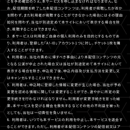
とを予め確認のうえ、本サービスを申し込まなければなりません。な
お、配信期間を終了した本配信コンテンツは、利用者が視聴したか否か
を問わず、また利用者が視聴することができなかった場合にはその理由
如何を問わず、当社が別途定めて本サイトにおいて表示する場合を除
き、視聴することはできません。
3. 本サービスは利用者ご自身の個人利用のみを目的とするものであ
り、利用者は、登録した「A!-ID」アカウント1つに対し、チケット1枚を購
入することができます。
4. 利用者は、当社の責めに帰すべき事由により本配信コンテンツの元
となる公演が中止された場合又は当社が別途定めて本サイトにおいて
表示する場合を除き、申込完了後、申込内容及び支払方法を変更し又
はキャンセルすることはできません。
5. 利用者は、申込時に登録した情報に変更が生じた場合、当社が予め
変更を認める情報に関しては変更することができ、速やかに所定の変
更手続きを行わなければなりません。利用者が変更手続きを怠った結
果、本サービスを受ける機会を喪失するなどその他の不利益を被った
としても、当社は一切責任を負いません。
6. 利用者は、いつでも本サービスの利用を中止し、本サービスを退会す
ることができます。ただし、利用者が本配信コンテンツの配信前又はア