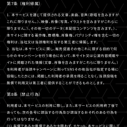
第7条 （権利帰属）
1. 本サービスを通じて提供される文章、楽曲、音声（歌唱を含みますが
これに限りません。）、映像、肖像（写真、イラストを含みますがこれらに
限りません。）、その他一切のデータ（本配信コンテンツを含みます。）、
本サイトに関する著作権、商標権、肖像権、パブリシティ権を含む一切の
権利は、当社又は当該権利を有する第三者に帰属します。
2. 当社は、本サービスに関し、販売促進その他これに類する目的で何
らかのキャンペーンを行う場合において、本サイト又は公演内容掲載サ
イトに掲載された情報（文章、肖像を含みますがこれらに限りません。）
を利用者が当該キャンペーンに則ってSNSその他当社が指定する場に
投稿したときには、掲載した利用者の承諾を得ることなく、当該投稿を
無償で利用又は第三者に提供することができるものとします。
第8条 （禁止行為）
利用者は、本サービスの利用に際し、また、本サービスの利用終了後で
あっても、次の各号に該当する行為及び該当するおそれのある行為を
行ってはなりません。
(1) 有償であるか無償であるかを問わず、チケット、本サービスに関して