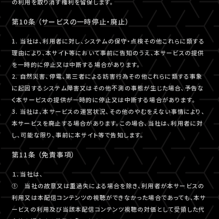
の利用を取り消す権利を留保します。
第10条 （サービスの一時停止・廃止）
1. 当社は、利用者に対し、システムの保守・点検その他これらに類する
理由により、本サイト等において事前に告知のうえ、本サービスの提供
を一時的に停止又は中断する場合があります。
2. 自然災害、停電、第三者による妨害行為その他これらに類する事象
に起因するシステム障害又はその他不測の事態が生じた場合、予告な
く本サービスの提供が一時的に停止又は中断する場合があります。
3. 当社は、本サービスの運営状況、その他のやむをえない事情により、
本サービスを廃止する場合があります。この場合、当社は、利用者に対
し、可能な限り、事前に本サイト等で告知します。
第11条 （免責事項）
１．当社は、
① 当社の故意又は重過失による場合を除き、利用者が本サービスの
利用又は本配信コンテンツの視聴ができなかった場合であっても、本サ
ービスの利用及び当該本配信コンテンツ視聴の対価として受領した代