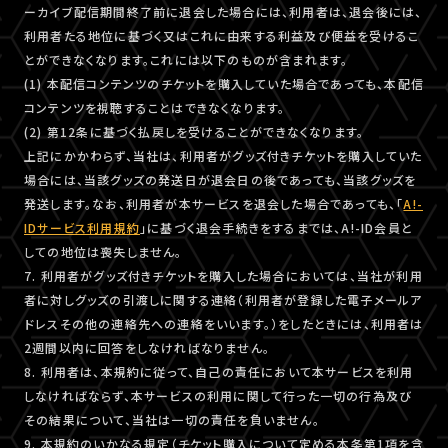
ーカイブ配信期間終了前に退会した場合には、利用者は、退会後には、
利用者たる地位に基づく又はこれに由来する利益及び便益を受けるこ
とができなくなります。これには以下のものが含まれます。
(1) 本配信コンテンツのチケットを購入していた場合であっても、本配信
コンテンツを視聴することはできなくなります。
(2) 第12条に基づく払戻しを受けることができなくなります。
上記にかかわらず、当社は、利用者がグッズ付きチケットを購入していた
場合には、当該グッズの発送日が退会日の後であっても、当該グッズを
発送します。なお、利用者が本サービスを退会した場合であっても、「
A!-
IDサービス利用規約
」に基づく退会手続きをするまでは、A!-ID会員と
しての地位は喪失しません。
7. 利用者がグッズ付きチケットを購入した場合においては、当社が利用
者に対しグッズの引渡しに関する連絡（利用者が登録した電子メールア
ドレスその他の連絡先への連絡をいいます。）をしたときには、利用者は
2週間以内に回答をしなければなりません。
8. 利用者は、本規約に従って、自己の責任において本サービスを利用
しなければならず、本サービスの利用に関して行った一切の行為及び
その結果について、当社は一切の責任を負いません。
9. 本規約のいかなる規定（チケット購入について定める本条第1項を含