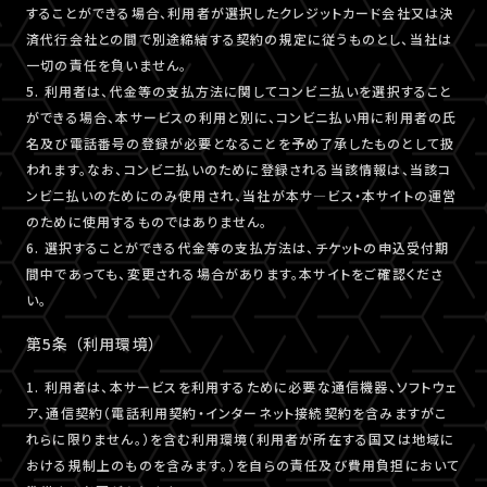
することができる場合、利用者が選択したクレジットカード会社又は決
済代行会社との間で別途締結する契約の規定に従うものとし、当社は
一切の責任を負いません。
5. 利用者は、代金等の支払方法に関してコンビニ払いを選択すること
ができる場合、本サービスの利用と別に、コンビニ払い用に利用者の氏
名及び電話番号の登録が必要となることを予め了承したものとして扱
われます。なお、コンビニ払いのために登録される当該情報は、当該コ
ンビニ払いのためにのみ使用され、当社が本サ―ビス・本サイトの運営
のために使用するものではありません。
6. 選択することができる代金等の支払方法は、チケットの申込受付期
間中であっても、変更される場合があります。本サイトをご確認くださ
い。
第5条 （利用環境）
1. 利用者は、本サービスを利用するために必要な通信機器、ソフトウェ
ア、通信契約（電話利用契約・インターネット接続契約を含みますがこ
れらに限りません。）を含む利用環境（利用者が所在する国又は地域に
おける規制上のものを含みます。）を自らの責任及び費用負担において