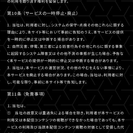
の利用を取り消す権利を留保します。
第10条 （サービスの一時停止・廃止）
1. 当社は、利用者に対し、システムの保守・点検その他これらに類する
理由により、本サイト等において事前に告知のうえ、本サービスの提供
を一時的に停止又は中断する場合があります。
2. 自然災害、停電、第三者による妨害行為その他これらに類する事象
に起因するシステム障害又はその他不測の事態が生じた場合、予告な
く本サービスの提供が一時的に停止又は中断する場合があります。
3. 当社は、本サービスの運営状況、その他のやむをえない事情により、
本サービスを廃止する場合があります。この場合、当社は、利用者に対
し、可能な限り、事前に本サイト等で告知します。
第11条 （免責事項）
１．当社は、
① 当社の故意又は重過失による場合を除き、利用者が本サービスの
利用又は本配信コンテンツの視聴ができなかった場合であっても、本サ
ービスの利用及び当該本配信コンテンツ視聴の対価として受領した代