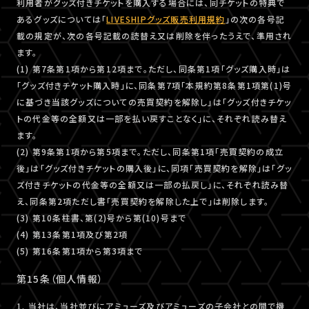
利用者がグッズ付きチケットを購入する場合には、同チケットの特典で
あるグッズについては「
LIVESHIPグッズ販売利用規約
」の次の各号記
載の規定が、次の各号記載の読替え又は削除を伴ったうえで、準用され
ます。
(1) 第7条第1項から第12項まで。ただし、同条第1項「グッズ購入時」は
「グッズ付きチケット購入時」に、同条第7項「本規約第8条第1項第(1)号
に基づき当該グッズについての売買契約を解除し」は「グッズ付きチケッ
トの代金等の全額又は一部を払い戻すことなく」に、それぞれ読み替え
ます。
(2) 第9条第1項から第5項まで。ただし、同条第1項「売買契約の成立
後」は「グッズ付きチケットの購入後」に、同項「売買契約を解除」は「グッ
ズ付きチケットの代金等の全額又は一部の払戻し」に、それぞれ読み替
え、同条第2項ただし書「売買契約を解除した上で」は削除します。
(3) 第10条柱書、第(2)号から第(10)号まで
(4) 第13条第1項及び第2項
(5) 第16条第1項から第3項まで
第15条（個人情報）
1. 当社は、当社並びにアミューズ及びアミューズの子会社との間で機