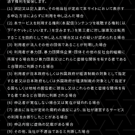
消す権利を留保します。
(1) 誤記又は記入漏れ、その他当社が定めて本サイトにおいて表示す
る申込方法によらずに利用を申し込んだ場合
(2) 本サービスを利用する権利（本配信コンテンツを視聴する権利（以
下「チケット」といいます。）を含みます。）を第三者に対し譲渡又は転売
することを目的として申し込んだ場合又はその疑いが認められる場合
(3) 利用者が法人その他の団体であることが判明した場合
(4) 利用者が暴力団、暴力団関係企業・団体その他の反社会的組織に
所属する場合及び暴力団員又はこれらと密接な関係を有する者である
と合理的に判断される場合
(5) 利用者が日本政府もしくは外国政府が経済制裁の対象として指定
する者又は日本政府もしくは外国政府が経済制裁の対象として指定す
る国もしくは地域の居住者に該当し又はこれらの者と密接な関係を有
する者であると合理的に判断される場合
(6) 申込者が実在しない場合又は実在が疑われる場合
(7) 過去に当社が定めた規約の違反により、当社が運営するサービス
の利用をお断りしたことがある場合
(8) 申込内容に虚偽の記載がある場合
(9) その他、当社が不適当であると判断した場合