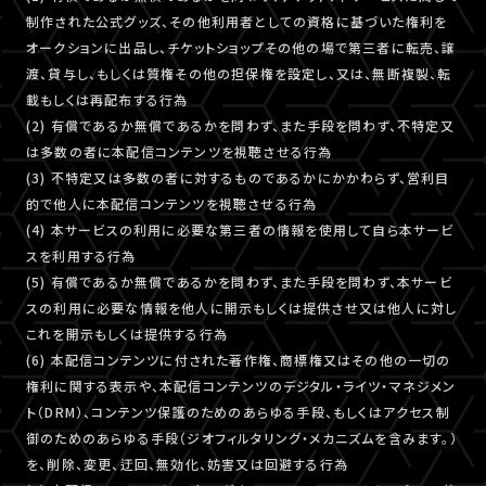
制作された公式グッズ、その他利用者としての資格に基づいた権利を
オークションに出品し、チケットショップその他の場で第三者に転売、譲
渡、貸与し、もしくは質権その他の担保権を設定し、又は、無断複製、転
載もしくは再配布する行為
(2) 有償であるか無償であるかを問わず、また手段を問わず、不特定又
は多数の者に本配信コンテンツを視聴させる行為
(3) 不特定又は多数の者に対するものであるかにかかわらず、営利目
的で他人に本配信コンテンツを視聴させる行為
(4) 本サービスの利用に必要な第三者の情報を使用して自ら本サービ
スを利用する行為
(5) 有償であるか無償であるかを問わず、また手段を問わず、本サービ
スの利用に必要な情報を他人に開示もしくは提供させ又は他人に対し
これを開示もしくは提供する行為
(6) 本配信コンテンツに付された著作権、商標権又はその他の一切の
権利に関する表示や、本配信コンテンツのデジタル・ライツ・マネジメン
ト（DRM）、コンテンツ保護のためのあらゆる手段、もしくはアクセス制
御のためのあらゆる手段（ジオフィルタリング・メカニズムを含みます。）
を、削除、変更、迂回、無効化、妨害又は回避する行為