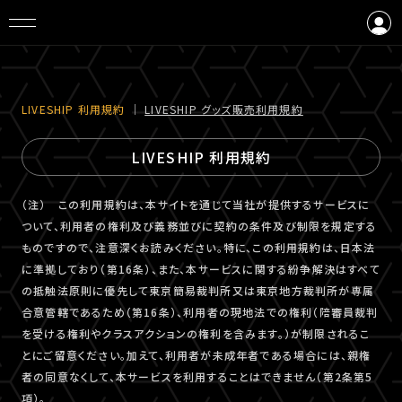
ログイン
会員登録
LIVESHIP 利⽤規約
｜
LIVESHIP グッズ販売利⽤規約
LIVESHIP 利用規約
（注） この利用規約は、本サイトを通じて当社が提供するサービスに
ついて、利用者の権利及び義務並びに契約の条件及び制限を規定する
ものですので、注意深くお読みください。特に、この利用規約は、日本法
に準拠しており（第16条）、また、本サービスに関する紛争解決はすべて
の抵触法原則に優先して東京簡易裁判所又は東京地方裁判所が専属
合意管轄であるため（第16条）、利用者の現地法での権利（陪審員裁判
を受ける権利やクラスアクションの権利を含みます。）が制限されるこ
とにご留意ください。加えて、利用者が未成年者である場合には、親権
者の同意なくして、本サービスを利用することはできません（第2条第5
項）。