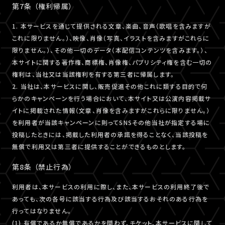
第7条 （権利帰属）
1. 本サービスを通じて提供される文章、楽曲、音声（歌唱を含みますが
これに限りません。）、映像、肖像（写真、イラストを含みますがこれらに
限りません。）、その他一切のデータ（本配信コンテンツを含みます。）、
本サイトに関する著作権、商標権、肖像権、パブリシティ権を含む一切の
権利は、当社又は当該権利を有する第三者に帰属します。
2. 当社は、本サービスに関し、販売促進その他これに類する目的で何
らかのキャンペーンを行う場合において、本サイト又は公演内容掲載サ
イトに掲載された情報（文章、肖像を含みますがこれらに限りません。）
を利用者が当該キャンペーンに則ってSNSその他当社が指定する場に
投稿したときには、掲載した利用者の承諾を得ることなく、当該投稿を
無償で利用又は第三者に提供することができるものとします。
第8条 （禁止行為）
利用者は、本サービスの利用に際し、また、本サービスの利用終了後で
あっても、次の各号に該当する行為及び該当するおそれのある行為を
行ってはなりません。
(1) 有償であるか無償であるかを問わず、チケット、本サービスに関して