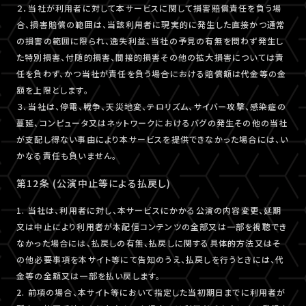
２．当社が利用者に対して本サービスに関して損害賠償責任を負う場
合、損害賠償の範囲は、当該利用者に現実的に発生した直接かつ通常
の損害の範囲に限られ、逸失利益、当社の予見の有無を問わず発生し
た特別損害、付随的損害、間接的損害その他の拡大損害については責
任を負わず、かつ当社が責任を負う場合における賠償額は代金等の金
額を上限とします。
３．当社は、停電、戦争、天災地変、テロリズム、サイバー攻撃、感染症の
蔓延、コンピュータ又はネットワークにおけるバグの発生その他の当社
が支配し得ない事由により本サービスを提供できなかった場合には、い
かなる責任も負いません。
第12条 (公演中止等による払戻し)
1. 当社は、利用者に対し、本サービスにかかる公演の内容変更、延期
又は中止により利用者が本配信コンテンツの全部又は一部を視聴でき
なかった場合には、払戻しの有無、払戻しに関する具体的方法又はそ
の他必要事項を本サイト等にて告知のうえ、払戻しを行うときには、代
金等の全額又は一部を払い戻します。
2. 前項の場合、本サイト等において指定した当初期日までに利用者が