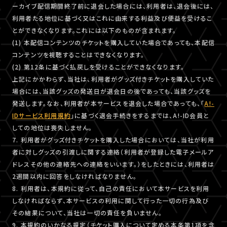
ーカイブ配信期間終了前に退会した場合には、利用者は、退会後には、
利用者たる地位に基づく又はこれに由来する利益及び便益を受けるこ
とができなくなります。これには以下のものが含まれます。
(1) 本配信コンテンツのチケットを購入していた場合であっても、本配信
コンテンツを視聴することはできなくなります。
(2) 第12条に基づく払戻しを受けることができなくなります。
上記にかかわらず、当社は、利用者がグッズ付きチケットを購入していた
場合には、当該グッズの発送日が退会日の後であっても、当該グッズを
発送します。なお、利用者が本サービスを退会した場合であっても、「
A!-
IDサービス利用規約
」に基づく退会手続きをするまでは、A!-ID会員と
しての地位は喪失しません。
7. 利用者がグッズ付きチケットを購入した場合においては、当社が利用
者に対しグッズの引渡しに関する連絡（利用者が登録した電子メールア
ドレスその他の連絡先への連絡をいいます。）をしたときには、利用者は
2週間以内に回答をしなければなりません。
8. 利用者は、本規約に従って、自己の責任において本サービスを利用
しなければならず、本サービスの利用に関して行った一切の行為及び
その結果について、当社は一切の責任を負いません。
9. 本規約のいかなる規定（チケット購入について定める本条第1項を含