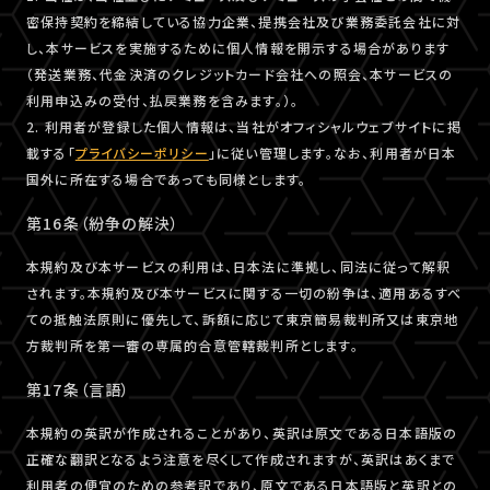
密保持契約を締結している協力企業、提携会社及び業務委託会社に対
し、本サービスを実施するために個人情報を開示する場合があります
（発送業務、代金決済のクレジットカード会社への照会、本サービスの
利用申込みの受付、払戻業務を含みます。）。
2. 利用者が登録した個人情報は、当社がオフィシャルウェブサイトに掲
載する「
プライバシーポリシー
」に従い管理します。なお、利用者が日本
国外に所在する場合であっても同様とします。
第16条（紛争の解決）
本規約及び本サービスの利用は、日本法に準拠し、同法に従って解釈
されます。本規約及び本サービスに関する一切の紛争は、適用あるすべ
ての抵触法原則に優先して、訴額に応じて東京簡易裁判所又は東京地
方裁判所を第一審の専属的合意管轄裁判所とします。
第17条（言語）
本規約の英訳が作成されることがあり、英訳は原文である日本語版の
正確な翻訳となるよう注意を尽くして作成されますが、英訳はあくまで
利用者の便宜のための参考訳であり、原文である日本語版と英訳との