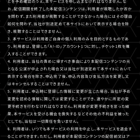
とを予め確認のうえ、本サービスを申し込まなければなりません。な
お、配信期間を終了した本配信コンテンツは、利用者が視聴したか否か
を問わず、また利用者が視聴することができなかった場合にはその理由
如何を問わず、当社が別途定めて本サイトにおいて表示する場合を除
き、視聴することはできません。
3. 本サービスは利用者ご自身の個人利用のみを目的とするものであ
り、利用者は、登録した「A!-ID」アカウント1つに対し、チケット1枚を購
入することができます。
4. 利用者は、当社の責めに帰すべき事由により本配信コンテンツの元
となる公演が中止された場合又は当社が別途定めて本サイトにおいて
表示する場合を除き、申込完了後、申込内容及び支払方法を変更し又
はキャンセルすることはできません。
5. 利用者は、申込時に登録した情報に変更が生じた場合、当社が予め
変更を認める情報に関しては変更することができ、速やかに所定の変
更手続きを行わなければなりません。利用者が変更手続きを怠った結
果、本サービスを受ける機会を喪失するなどその他の不利益を被った
としても、当社は一切責任を負いません。
6. 利用者は、いつでも本サービスの利用を中止し、本サービスを退会す
ることができます。ただし、利用者が本配信コンテンツの配信前又はア