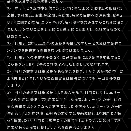
金等を返金する義務を負いません。
② 本サービス及び本配信コンテンツに事実上又は法律上の瑕疵（安
全性、信頼性、正確性、完全性、有効性、特定の目的への適合性、セキュ
リティに関する欠陥、エラーやバグ、権利侵害を含みますがこれらに限り
ません。）がないことを明示的にも黙示的にも表明し、保証するもので
はありません。
③ 利用者に対し、上記②の瑕疵を修補して本サービス又は本配信コ
ンテンツを提供する義務を負うものではありません。
④ 利用者への事前の予告なく、自己の裁量により配信を中止するこ
とがあり、利用者は予めこれを了承したものとして扱われます。
⑤ 当社の故意又は重過失がある場合を除き、上記④の配信の中止に
より利用者に生じたいかなる損害又は損失についても、一切責任を負
いません。
⑥ 当社の故意又は重過失による場合を除き、利用者に対し、本サー
ビスの利用に関連して利用者に発生した損害、本サービスの提供に必
要な設備又はシステムへの第三者による不正侵入、本サービスの一時
停止もしくは利用制限、本規約の変更又は契約解除により利用者が被
った損害、及び、利用者と第三者との間で生じたトラブルに起因して利
用者が被った損害に関し、いかなる責任も負いません。