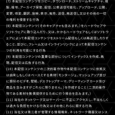
(7) 本配信コンテンツをコピー、ダウンロード、ストリームキャプチャ、複
製、複写、アーカイブ保管、配信、公衆送信可能化、アップロード、公開、
変更、改変、翻訳、放映、表示、販売、送信、再送信し又はその他の一切
の権利を侵害する行為
(8) 本配信コンテンツ（そのキャプチャも含みます。）をハードウェアや
ソフトウェアに取り込んだり、又は、かかるハードウェアもしくはソフトウ
ェアによって本配信コンテンツをストリーム配信もしくは再送信したりす
ること、並びに、フレーム又はインラインリンクによって本配信コンテン
ツの利用を可能にする行為
(9) 本配信コンテンツの重要な部分についてインデックスを作成、再
現、配信又は広告する行為
(10) 本配信コンテンツの二次的著作物や本配信コンテンツに依拠又
は由来しもしくはベースとする素材（モンタージュ、マッシュアップ並び
に類似のビデオ、壁紙、デスクトップテーマ、グリーティングカード及び
商品を含みますがこれらに限りません。）を作成すること（二次的著作
物である素材を無償提供するために行う場合を含みます。）
(11) 当社のネットワーク又はサーバーに不正にアクセスし、不当もしく
は過大な負担をかける行為又はその他これらに類する行為
(12) 当社又は第三者が管理する情報端末、ネットワーク機器又はシス