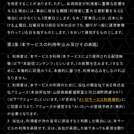
を改定することがあります。ただし、当該改定が利用者に重要な影響を
与える場合には、事前に相当な期間（利用者に重大な悪影響を与える
場合には少なくとも３営業日とします。なお、「営業日」とは、日本にお
ける土曜日、日曜日及び祝日以外の日のうち、銀行が一般に通常業務
を行っている日を指すものとします。）をおいて通知するものとします。
第2条（本サービスの利用申込み及びその承諾）
1. 利用者は、本サービスを利用（本サービスにより提供される配信映
像（以下「本配信コンテンツ」といいます。）の視聴を含みます。）するた
めに、本規約に同意のうえ、本規約に基づき、利用申込みをしなければ
なりません。
2. 利用者は、本サービスの利用のために、当社の親会社である株式会
社アミューズ（本店所在地：山梨県南都留郡富士河口湖町西湖９９７）
（以下「アミューズ」といいます。）が定める「
A!-IDサービス利用規約
」に
ご同意のうえで、アミューズが運営する「A!-ID」への登録手続き（無料）
が必要となります。
3. 当社は、利用者が次の各号に該当すると判断した場合には、本サー
ビスの利用を承諾せず、又は、当社が承諾した後であっても承諾を取り