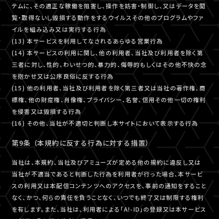
テムに、その適正な稼働を阻害し、操作を妨害・制御し、又はデータを閲
覧・取得ないし毀損する動作をするウイルスその他のプログラムやファ
イルを組み込み又は実行する行為
(13) 本サービスを利用してなされるあらゆる営業行為
(14) 本サービスの利用に関し、他の利用者、当社及び利用者を除く第
三者に対し、性的、わいせつ的、暴力的、侮辱的もしくはその他不快の念
を抱かせ又は公序良俗に反する行為
(15) 他の利用者、当社及び利用者を除く第三者又は当社の著作権、商
標権、他の財産権、肖像権、プライバシー、名誉、信用その他一切の権利
を侵害又は毀損する行為
(16) その他、当社が不適切と判断し本サイトにおいて表示する行為
第9条 （本規約に反する行為に対する措置）
当社は、本規約、当社及びアミューズが定める他の規約に違反し又は
当社が不適当であると判断した行為を利用者が行った場合、本サービ
スの利用又は本配信コンテンツへのアクセスを、事前の通知をすること
なく、かつ、何らの責任を負うことなく、いつでも終了又は制限する権利
を有します。また、当社は、利用者による「A!-ID」の登録又は本サービス