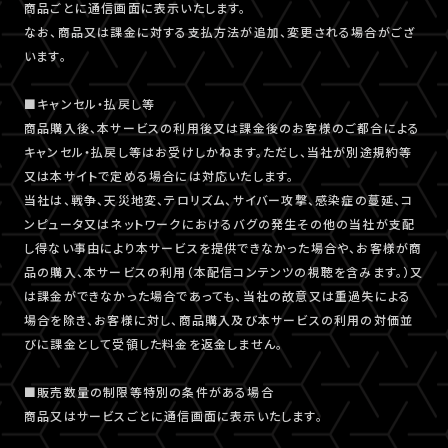
商品ごとに通信画面に表示いたします。
なお、商品又は課金に対する支払方法が追加、変更される場合がござ
います。
■キャンセル・払戻し等
商品購入後、本サービスの利用後又は課金後のお客様のご都合による
キャンセル・払戻し等はお受けしかねます。ただし、当社が別途規約等
又は本サイトで定める場合には対応いたします。
当社は、戦争、天災地変、テロリズム、サイバー攻撃、感染症の蔓延、コ
ンピュータ又はネットワークにおけるバグの発生その他の当社が支配
し得ない事由により本サービスを提供できなかった場合や、お客様が商
品の購入、本サービスの利用（本配信コンテンツの視聴を含みます。）又
は課金ができなかった場合であっても、当社の故意又は重過失による
場合を除き、お客様に対し、商品購入及び本サービスの利用の対価並
びに課金として受領した料金を返金しません。
■販売数量の制限等特別の条件がある場合
商品又はサービスごとに通信画面に表示いたします。