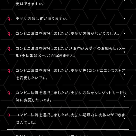
一切の責任を負いかねます。
更はできますか。
詳細はチケット販売ページでご確認ください。
※テレビ等での視聴をご希望の場合は、サンプル動画視聴ページ
A.
一度決済を完了された視聴チケットの券種変更・キャンセルは一切
でサンプル動画の映像と音声が正常に再生できることをご確認の
Q.
支払い方法は何がありますか。
お受けできません。
うえ、ご自身の判断で視聴チケットのご購入をご検討ください。
A.
クレジットカード決済、コンビニ決済がご利用いただけます。
Q.
コンビニ決済を選択しましたが、支払い方法がわかりません。
※クレジットカード決済の場合、即時決済となります。
決済の明細には「LIVESHIP」と表示されます。
※コンビニ決済の場合、お支払いがお済みでない場合のみ、券種
A.
コンビニ決済の支払い方法は、下記よりご確認ください。
Q.
コンビニ決済を選択しましたが、「お申込み受付のお知らせ」メー
変更・キャンセルが可能です。
ル（支払番号メール）が届きません。
■コンビニ決済支払い方法（手順4以降）
□ローソン・ミニストップ
A.
コンビニ決済を選択された場合、「お申込み受付のお知らせ」メー
Q.
コンビニ決済を選択しましたが、支払い先（コンビニエンスストア）
https://www.sbpayment.jp/support/how_to_pay/cvs/laws
ル（支払番号メール）は、視聴チケット販売ページでご入力いただ
を変更したいです。
□ファミリーマート
いたA!-ID（メールアドレス）宛に【@liveship.tokyo】ドメインから
https://www.sbpayment.jp/support/how_to_pay/cvs/famil
配信しております。
A.
コンビニ決済の支払先（コンビニエンスストア）を変更する場合は、
Q.
コンビニ決済を選択しましたが、支払い方法をクレジットカード決
□セイコーマート
“迷惑メール”として自動振り分け・受信拒否されていないかご確
「マイページ」内「チケット購入情報」より、支払先を変更したいチケ
済に変更したいです。
https://www.sbpayment.jp/support/how_to_pay/cvs/seico
認ください。
ットを選択。
「支払い方法・コンビニの変更」から、「コンビニ決済をキャンセル」
A.
コンビニ決済未入金の場合は、支払い方法をクレジットカード決済
Q.
コンビニ決済を選択しましたが、支払い期限内に支払いができま
支払番号は、「マイページ」内「チケット購入情報」にも記載されて
を押してください。
に変更していただけます。
せんでした。
おりますので、メールが未着の場合は上記をご確認のうえ、期限内
コンビニ決済のキャンセル後、再度「マイページ」内「チケット購入
「マイページ」内「チケット購入情報」より、支払方法を変更したいチ
にお手続きください。
情報」にアクセスいただくと、「新たに手続きする」というボタンが
ケットを選択。
A.
支払い期限を過ぎてしまった場合は、再度、チケット販売ページか