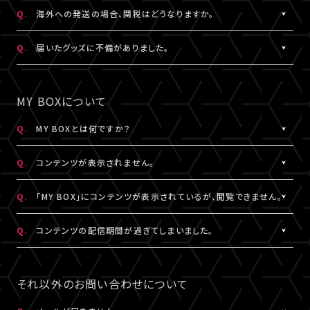
日本国外の郵便番号をご入力する際に、正しく入力しているにも関
A.
日本国外の郵便番号を入力する際、システムの仕様上、正しく郵便
Q.
海外への発送の場合、関税はどうなりますか。
わらずシステムの仕様上エラーとなる場合がございます。
番号を入力しているにも関わらずエラーとなる場合がございます。
その場合は、末尾1桁か2桁を削除、もしくは未記入にてお手続きを
その場合は、末尾1桁か2桁を削除、もしくは未記入にてお手続きを
A.
関税はお客様ご自身でお支払いください。関税の計算は各国税関
Q.
届いたグッズに不備がありました。
お試しください。
お試しください。
の判断によります。
また、現地税関での商品配達停止に関しては、当サービスは一切
A.
お手数ですが、詳細を記載のうえ、商品到着後14日以内に下記よ
なお、日本国外への配送はDHLを利用しております。
の責任を負いかねます。
りお問い合わせください。
MY BOXについて
DHLが配送対象としていない国・地域への配送はできかねます。
DHLにおきましては現地カスタマーサービスにお問い合わせくだ
予め、ご了承ください。
さい。
グッズ配送・お届け済み商品に関して
Q.
MY BOXとは何ですか？
http://www.dhl.com/en/contact_center.html
【A!SMART お問い合わせ窓口】
A.
ご購入の視聴チケットやグッズの条件に応じて、動画や画像などの
https://www.asmart.jp/support
Q.
コンテンツが表示されません。
コンテンツが配信される機能です。
コンテンツの配信がある場合、視聴チケットやグッズを購入したA!-
A.
コンテンツが表示されない場合は、コンテンツ配信期間外である
Q.
「MY BOX」にコンテンツが表示されているが、閲覧できません。
ID（メールアドレス）とパスワードでログインのうえ、「マイページ」
か、配信対象外の視聴チケットやグッズを購入されている可能性が
内「MY BOX」から確認することができます。
あります。
A.
コンテンツが「MY BOX」に表示されているにも関わらず閲覧でき
Q.
コンテンツの配信期間が過ぎてしまいました。
コンテンツの配信有無や、配信期間については、各公演のチケット
コンテンツ配信期間は、各公演のチケット販売ページやグッズ商品
ない場合、コンテンツ配信期間を経過したか、ご利用端末が推奨環
販売ページやグッズ商品詳細ページ、MY BOXなどでご確認くださ
詳細ページ、MY BOXなどでご確認ください。
境ではない可能性があります。
A.
配信期間終了後のコンテンツは、再配信いたしません。予めご了承
い。
※チケットの購入情報は、「マイページ」内「チケット購入情報」にて
推奨環境は
こちら
よりご確認ください。
ください。
それ以外のお問い合わせについて
ご確認ください。
スマートフォン、タブレットをご利用の場合、LINEやメール等のアプ
リ内ブラウジングではなく、推奨環境にある指定のブラウザ