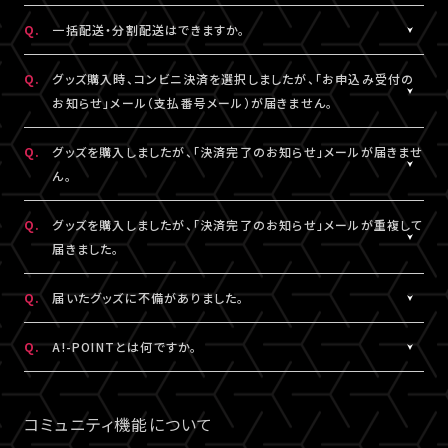
DHLにおきましては現地カスタマーサービスにお問い合わせくだ
※グッズの発送後、「グッズ発送完了のお知らせ」メールが配信さ
A.
注文番号ごとに送料がかかります。
Q.
一括配送・分割配送はできますか。
さい。
れます。
同日・同公演の注文でも、注文番号が異なれば送料は都度発生
http://www.dhl.com/en/contact_center.html
通信の関係上、メールが届かない可能性もございますので、必ず、
し、注文番号の異なる商品をまとめて発送することはできません。
A.
注文番号ごとの発送となります。
Q.
グッズ購入時、コンビニ決済を選択しましたが、「お申込み受付の
「マイページ」内「グッズ購入情報」よりご確認ください。
同日・同公演の注文でも、注文番号の異なる商品をまとめて、また
お知らせ」メール（支払番号メール）が届きません。
は分割して発送することはできません。
A.
コンビニ決済を選択された場合、「お申込み受付のお知らせ」メー
Q.
グッズを購入しましたが、「決済完了のお知らせ」メールが届きませ
ル（支払番号メール）は、LIVESHIPにご登録のA!-ID（メールアドレ
ん。
ス）宛に【@liveship.tokyo】ドメインから配信しております。
“迷惑メール”として自動振り分け・受信拒否されていないかご確
A.
「決済完了のお知らせ」メールは、LIVESHIPにご登録のA!-ID（メー
Q.
グッズを購入しましたが、「決済完了のお知らせ」メールが重複して
認ください。
ルアドレス）宛に【@liveship.tokyo】ドメインから配信しておりま
届きました。
す。 “迷惑メール”として自動振り分け・受信拒否されていないかご
なお、支払番号は支払期限内であれば、「マイページ」内「グッズ購
確認ください。
A.
「決済完了のお知らせ」メールが2通以上届いた場合、誤ってグッズ
Q.
届いたグッズに不備がありました。
入情報」にも記載されておりますので、ご確認ください。
を重複してご購入されている可能性がございます。
※「決済完了のお知らせ」メールが届いていない場合は、「マイペ
詳細を記載のうえ、
こちら
よりご連絡ください。
A.
お手数ですが、詳細を記載のうえ、商品到着後14日以内に下記よ
Q.
A!-POINTとは何ですか。
ージ」内「グッズ購入情報」をご確認ください。
りお問い合わせください。
A.
A!-POINTとは、一部のA!-IDサービスで使える・貯める事ができる
グッズ配送・お届け済み商品に関して
ポイントサービスです。
コミュニティ機能について
【A!SMART お問い合わせ窓口】
商品代金(税込)の1％がポイントとなり、商品代金以外の送料/手