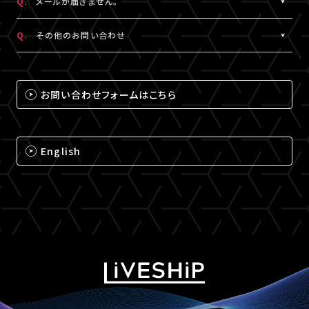
Q.
メールが届きません。
（iPhone・iPadの場合は「Safari」、Androidの場合は
A.
メールが届かない場合は、下記ドメインの受信設定をお願いいた
「Chrome」）にて閲覧ください。
Q.
その他のお問い合わせ
します。
なお、MY BOXで配信されるコンテンツは、視聴プレイヤーに
※メールの再配信はできません。迷惑メールフォルダをご確認くだ
A.
それ以外のお問い合わせについては、下記のいずれかの方法でお
ChromecastとAirPlayのアイコンは表示されません。予めご了承
さい。
問い合わせください。
ください。
お問い合わせフォームはこちら
@liveship.tokyo
【LIVESHIPお問い合わせ窓口】
@id.amob.jp
https://liveship.tokyo/mob/form/inquAdd.php?site=LS
English
グッズ配送・お届け済み商品に関して
【A!SMART お問い合わせ窓口】
https://www.asmart.jp/support