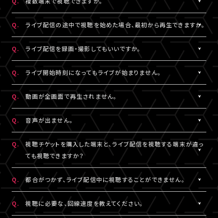
Q.
複数端末で視聴できますか。
※コンビニ決済にてお申込みをされている場合、お支払い（ご入
用されているメールアドレスをご確認のうえ、改めてログインをお
スマートフォン、タブレットをご利用の場合、LINEやメール等のアプ
有線接続、もしくはWi-Fiのご利用を推奨いたします。お客様の視聴
金）完了後にご視聴いただけます。
▼以下もあわせてご確認ください。
試しください。
リ内ブラウジングではなく、指定のブラウザ（iPhone・iPadの場合
環境に伴う閲覧の不具合に関しては、当サービスは一切の責任を
A.
チケット1枚につき1端末まで視聴可能となっております。
Q.
ライブ配信の途中で視聴を始めた場合、最初から再生できますか。
1.ご登録のA!-ID（メールアドレス）とは別のメールアドレスをご利
※「決済完了のお知らせ」メールをお受取りいただいているA!-
は「Safari」、Androidの場合は「Chrome」）で当サービスをご利
負いかねます。
複数端末でのログインが検知された場合には、一方の端末がログ
用になっていませんか？
ID（メールアドレス）にてログインしてください。
用ください。
アウトされます。
A.
ライブ配信の途中からご利用の場合は、視聴開始された時点から
Q.
ライブ配信を録画・撮影してもいいですか。
の再生となります。
2.推奨環境からお試しいただいていますか？
3.全て半角英数で入力できていますか？
A.
原則、カメラ・スマートフォンなどによる画面録画・撮影・録音は禁
Q.
ライブ開始時刻になってもライブが始まりません。
ご利用の環境が推奨環境でない場合、正常にページ遷移ができな
必ず半角数字でご入力ください。全角入力ではログインできませ
止いたします。
い可能性がございます。推奨環境は
こちら
よりご確認ください。
ん。
ただし各配信で別途案内があった場合はこれに限りません。
A.
リロード（再読み込み）をお試しいただき、視聴ページを更新してく
Q.
動画が全画面で再生されません。
スマートフォン、タブレットをご利用の場合、LINEやメール等のアプ
録画・撮影・録音を許可する案内のない配信でSNSや動画サイトな
ださい。
リ内ブラウジングではなく、指定のブラウザ（iPhone・iPadの場合
4.スペースが入っていませんか？
どへの無断転載・共有を行った場合、法的責任に問われる場合が
※リロード（再読み込み）方法はご利用端末により異なります。
A.
視聴画面の右下にある四角いボタンを押すと、全画面での表示に
Q.
音声が出ません。
は「Safari」、Androidの場合は「Chrome」）で当サービスをご利
入力の際、前後にスペースが入っていないかご確認ください。不要
ございます。
切り替わります。 全画面での視聴中に同じボタンを押すと、元の画
用ください。
なスペースを入れると認証されませんので、ご注意ください。
面サイズに戻ります。
A.
視聴ページの動画配信プレイヤーがミュート（消音）になっていな
Q.
視聴チケットを購入した端末と、ライブ配信を視聴する端末が違っ
いかをご確認ください。
ても視聴できますか？
3.全て半角英数で入力できていますか？
5.キーボードのNum Lock（ナムロック）が押されていませんか？
また、ご利用の端末がマナーモードになっていないか、音量設定が
必ず半角数字でご入力ください。全角入力ではログインできませ
ノートパソコンをご利用の方は、Num Lockキーが外れた状態で行
小さくなっていないかをご確認ください。
A.
視聴チケットをご購入いただいた際と同じA!-ID（メールアドレス）・
Q.
都合がつかず、ライブ配信中に視聴することができません。
ん。
ってください。
パスワードでログインいただければ、端末が違ってもご視聴いただ
けます。
A.
アーカイブ配信がある場合は、視聴チケットをお持ちの方に限りご
Q.
視聴に必要な、回線速度を教えてください。
4.スペースが入っていませんか？
ライブ配信を視聴する端末が
推奨環境
であることをご確認のうえ、
視聴いただけます。
入力の際、前後にスペースが入っていないかご確認ください。不要