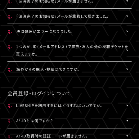
Q.
「決済完了のお知らせ」メールが届きません。
表示されます。
「支払い方法・コンビニの変更」から、「コンビニ決済をキャンセル」
らご購入手続きをお願いします。
「マイページ」に記載がない場合や、支払期限を超過した場合は、
こちらより、改めてお手続きください。
を押してください。
A.
「決済完了のお知らせ」メールは、チケットご購入時にLIVESHIPに
Q.
「決済完了のお知らせ」メールが重複して届きました。
再度、チケット販売ページより、お手続きをお願いいたします。
コンビニ決済のキャンセル後、再度「マイページ」内「チケット購入
ご登録いただいたA!-ID（メールアドレス）宛に
※コンビニ決済のキャンセルには、15分ほどお時間がかかります。
情報」にアクセスいただくと、「新たに手続きする」というボタンが
【@liveship.tokyo】ドメインから配信しております。
A.
「決済完了のお知らせ」メールが2通以上届いた場合、誤ってチケッ
Q.
決済処理がエラーになりました。
※「決済取消中」のアイコンが表示されている間はお手続きができ
表示されます。
“迷惑メール”として自動振り分け・受信拒否されていないかご確
トを重複してご購入されている可能性がございます。
ません。
こちらより、クレジットカード決済を選択のうえ、改めてお手続きく
認ください。
詳細を記載のうえ、
こちら
よりご連絡ください。
A.
▼コンビニ決済にて、よくあるエラー
Q.
1つのA!-ID（メールアドレス）で家族・友人の分の視聴チケットを
ださい。
「髙」・「﨑」のような環境依存文字をお名前にご使用された場合、
買えますか。
「決済完了のお知らせ」メールが届かない場合は、「マイページ」内
コンビニシステム側の仕様により、受付できないエラーが発生する
※コンビニ決済のキャンセルには、15分ほどお時間がかかります。
「チケット購入情報」にてご確認ください。
ことがあります。環境依存文字でご登録の場合は、マイページ「基
A.
1つのA!-ID（メールアドレス）からご購入いただける視聴チケット
Q.
海外からの購入・視聴はできますか。
※「決済取消中」のアイコンが表示されている間はお手続きができ
本情報」内「会員情報」より常用漢字などにご変更いただくか、クレ
は、ご本人様の1枚分だけになります。ご視聴される方がそれぞれ
ません。
チケットご購入済みの場合は、「決済完了のお知らせ」メールが届
ジットカード決済をご利用ください。
のA!-ID（メールアドレス）にて、視聴チケットを購入していただく必
A.
原則、視聴チケットのご購入は可能です。
※コンビニにてご入金済みの場合は、変更できません。
いていなくても、ライブ配信・アーカイブ配信は問題なくご視聴いた
要がございます。
ご視聴については、
推奨環境
を満たしているかをご確認ください。
会員登録・ログインについて
だけます。
▼クレジットカード決済にて、よくあるエラー
推奨環境を満たしていない場合は、ご視聴いただけない可能性が
クレジットカード番号やセキュリティコードなどの誤入力、有効期
※A!-IDについては
［Q:A!-IDとは何ですか？］
をご参照ください。
あります。
Q.
LIVESHIPを利用するにはどうすればいいですか。
「チケット購入情報」に、チケットが表示されていない場合は、ご購
限外、限度額超過などによるエラーの可能性がございます。今一度
また、各国の通信環境によりご視聴いただけない場合もございま
入いただけていない状態です。
A.
LIVESHIPを利用するには、A!-ID（メールアドレス）が必要です。
ご確認のうえ、お手続きください。
す。
Q.
A!-IDとは何ですか？
改めてチケット販売ページより購入手続きをお願いいたします。
LIVESHIPにアクセスし、A!-ID（メールアドレス）にてログインのう
上記ご了承のうえ、ご自身の判断にてご購入ください。
え、会員登録を行ってください。
A.
上記に当てはまらないエラーの場合は、お手数ですが、エラー時の
A!-IDとは、アーティストにまつわる様々なサービスをご利用いただ
Q.
A!-ID取得時の認証コードが届きません。