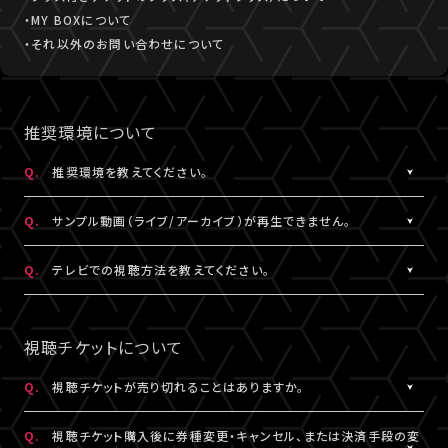
・MY BOXについて
・それ以外のお問い合わせについて
推奨環境について
Q.
推奨環境を教えてください。
A.
こちら
より推奨環境をご確認ください。
Q.
サンプル動画（ライブ/アーカイブ）が再生できません。
A.
推奨環境
をご確認ください。推奨環境でも再生できない場合は
こち
Q.
テレビでの視聴方法を教えてください。
ら
にお問い合わせください。
A.
テレビでの視聴方法の⼀例を
こちら
でご紹介しております。
テレビ視聴は、当サービスの推奨環境ではありません。
視聴チケットについて
参考にされる際は、あくまで推奨環境ではないことをご理解・ご了
承のうえ、事前にテスト視聴をお試しください。
Q.
視聴チケットが売り切れることはありますか。
A.
原則、視聴チケットの売り切れはございません。ただし公演・券種に
※テレビでのご視聴中に生じた不具合に関しては、当サービスは
Q.
視聴チケット購入後に券種変更・キャンセル、または決済手段の変
よっては枚数に限りがある場合がございます。