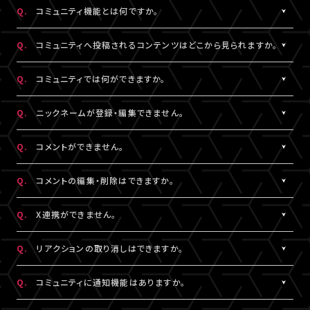
https://www.asmart.jp/support
数料については、ポイント付与対象外です。
Q.
コミュニティ機能とは何ですか。
A!-POINTは商品の発送後、約2週間で加算されます。
A.
配信視聴ページに投稿される期間限定コンテンツをお楽しみいた
ポイントの残高、有効期限、付与履歴については
A!-IDサイト
にロ
Q.
コミュニティへ投稿されるコンテンツはどこから見られますか。
だける機能です。
グイン後、マイページよりご確認いただけます。
コミュニティ機能が提供されている配信に限り、対象の視聴チケッ
A.
対象の視聴チケットを購入したA!-ID（メールアドレス）とパスワー
なお、LIVESHIPでのポイント利用はできません。A!-POINT・A!-ID
Q.
コミュニティでは何ができますか。
トを購入したユーザーのみがご利用・閲覧することができます。
ドでログインのうえ、配信視聴ページ内「スペシャル」から閲覧する
については
こちら
。
ことができます。
A.
配信視聴ページに投稿される期間限定コンテンツをお楽しみいた
Q.
ニックネームが登録・編集できません。
なお、各公演・視聴チケット種別によりコミュニティ機能の有無は
だけるほか、投稿されたコンテンツに対して、コメントやリアクショ
※ポイントの現金への換金はできません。
異なります。
ンをすることができます。
A.
※ポイントを他人に譲渡したり、別のA!-IDでの保有ポイントと合
コメントをするには、ニックネームの設定が必要です。
Q.
コメントができません。
また、コミュニティごと（配信ごと）に、コンテンツの内容や投稿頻
また、他のユーザーのコメントに対してもリアクションをすること
算してご使用いただく事はできません。
ニックネームは「マイページ」内「投稿設定」にて登録・変更が可能
度などは異なります。予めご了承ください。
ができます。
※正しくお支払いいただけなかった場合、付与したポイントを回収
です。
A.
コミュニティ機能ガイドライン
に反している可能性がございます。
Q.
コメントの編集・削除はできますか。
させていただく場合がございます。
絵文字・機種依存文字等が含まれている場合は登録できませんの
入力内容を変更してもコメントができない場合は
こちら
にお問い合
でご注意ください。
わせください。
A.
ご自身のコメントは「削除する」より削除することができます。
Q.
X連携ができません。
なお、ユーザーがニックネームを変更した場合であっても、過去の
ただし、一度投稿済みのコメントを編集することはできません。編
コメントのニックネームは変更されず、変更前のニックネームが表
集したい場合は、投稿済みのコメントを削除してから新たにコメン
A.
X連携は「マイページ」内「投稿設定」にて設定が可能です。
Q.
リアクションの取り消しはできますか。
示されます。
トしていただく必要がございます。
詳しくは
こちら
をご確認ください。
※ニックネームの登録・編集は配信視聴ページからも設定いただ
※X連携は配信視聴ページからも設定いただけます。
A.
ご自身でつけたリアクションは再度「♡」を押していただくことで取
Q.
コミュニティに通知機能はありますか。
けます。
※公演によってはX連携をご利用いただけない場合があります。
り消しすることができます。
※チャット機能が設定されている配信では、コミュニティ機能とチ
A.
現在、通知機能はございません。