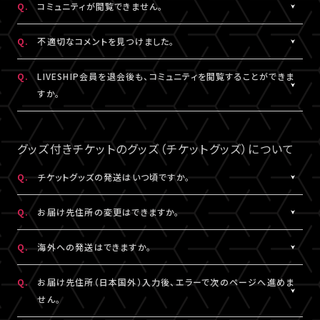
Q.
コミュニティが閲覧できません。
ャット機能のニックネーム設定は連動されます。
コンテンツの投稿、コメント、リアクションはユーザーへ通知され
ません。
A.
コミュニティが表示されない場合は、コミュニティ機能実施期間外
Q.
不適切なコメントを見つけました。
であるか、対象外の視聴チケットを購入されている可能性がありま
す。
A.
コミュニティ機能ガイドライン
に反するコメントなどを見つけた場
Q.
LIVESHIP会員を退会後も、コミュニティを閲覧することができま
コミュニティの実施有無や、実施期間については、各公演のチケッ
合は、コメント内の「報告する」ボタンより管理者に報告をすること
すか。
ト販売ページなどでご確認ください。
ができます。
なお、通報機能は報告された当該コメントの削除を保証するもの
A.
LIVESHIP会員を退会された場合は、コミュニティ機能提供期間内
ではございません。
であってもご利用・閲覧いただけなくなります。
グッズ付きチケットのグッズ（チケットグッズ）について
なお、過去のコメント・リアクション及びニックネームは、LIVESHIP
会員を退会された場合でも引き続きコミュニティに掲載されます。
Q.
チケットグッズの発送はいつ頃ですか。
予めご了承ください。
A.
公演・券種により異なります。
Q.
お届け先住所の変更はできますか。
「マイページ」内「チケット購入情報」にて発送状況の確認ができま
す。
A.
購入後、「マイページ」内「チケット購入情報」にて、配送状況が「出
Q.
海外への発送はできますか。
※チケットグッズの発送後、「チケットグッズ発送完了のお知らせ」
荷準備前」の場合に変更が可能です。
メールが配信されます。
※発送先が日本国外の場合、購入後の住所変更はできません。予
A.
公演・券種により異なります。チケット販売ページにてご確認くださ
Q.
お届け先住所（日本国外）入力後、エラーで次のページへ進めま
通信の関係上、メールが届かない可能性もございますので、必ず、
めご了承ください。
い。
せん。
「マイページ」内「チケット購入情報」よりご確認ください。