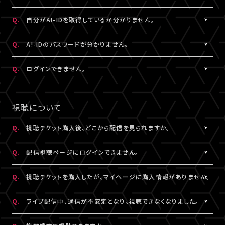
状態など詳細を記載のうえ、
ける共通の会員ID（無料）です。
こちら
よりお問い合わせください。
※A!-IDについては
［Q:A!-IDとは何ですか？］
をご参照ください。
A.
ご入力いただいたメールアドレス宛に【@liveship.tokyo】ドメイ
Q.
自分がA!-IDを取得しているか分かりません。
・「A!SMART」でグッズを購入されたことがある場合は、その際に
ンから、認証コードをお知らせするメールを配信しております。
登録されたメールアドレスがA!-IDとなります。
“迷惑メール”として自動振り分け・受信拒否されていないかご確
A.
お持ちのメールアドレスのA!-ID取得有無は、
こちら
より確認するこ
Q.
A!-IDのパスワードが分かりません。
・A!-IDが必要なファンクラブ会員の場合、そちらで登録・連携され
認ください。
とができます。
たメールアドレスがA!-IDとなります。
※すでに「A!SMART」をご利用の方はA!-IDの取得が完了していま
A.
パスワードをお忘れの場合は、
こちら
よりパスワード再設定を行え
Q.
ログインできません。
・A!-ID（メールアドレス）をお持ちでない方は、LIVESHIP会員登録
※認証コードは発行より10分間有効です。
す。ご利用のA!-ID（メールアドレス）とパスワードでログインくださ
ます。
の過程で取得していただけます。
※未着の場合、改めて新規取得からお手続きください。
い。
A.
LIVESHIPにご登録のA!-ID（メールアドレス）とパスワードをご入
・お持ちのメールアドレスのA!-ID取得有無は、
こちら
より確認する
※複数回発行された場合は、一番新しい認証コードをご利用くだ
※A!-IDが必要なファンクラブ会員の場合、そちらで登録・連携され
力ください。
視聴について
ことができます。
さい。
たメールアドレスがA!-IDとなります。
※パスワードをお忘れの場合は、
こちら
よりパスワード再設定を行
えます。
Q.
視聴チケット購入後、どこから配信を見られますか。
その他、A!-IDに関する詳細は
こちら
にてご確認ください。
A.
LIVESHIPにてチケットを購入の場合、配信視聴ページにログイン
▼以下もあわせてご確認ください。
Q.
配信視聴ページにログインできません。
のうえ、ご視聴いただけます。
1.ご登録のA!-ID（メールアドレス）とは別のメールアドレスをご利
配信視聴ページは、各公演のチケット販売ページ、「マイページ」
A.
配信視聴ページにログインいただくには視聴チケットをご購入さ
用になっていませんか？
Q.
視聴チケットを購入したが、マイページに購入情報がありません。
内「チケット購入情報」よりアクセスいただけます。
れたA!-ID（メールアドレス）と、ご自身で設定したパスワードをご入
※「決済完了のお知らせ」メールでもご案内しております。
力ください。
A.
視聴チケットをご購入されたA!-ID（メールアドレス）と、異なるA!-
2.推奨環境からお試しいただいていますか？
Q.
ライブ配信中、通信が不安定となり、視聴できなくなりました。
※アーカイブ配信がある場合、同じページからご視聴いただけま
※パスワードをお忘れの場合は、
こちら
よりパスワード再設定を行
ID（メールアドレス）でログインされている可能性がございます。
ご利用の環境が推奨環境でない場合、正常にページ遷移ができな
す。
えます。
画面右上からログアウトしていただき、@以降が異なるなど、ご利
A.
い可能性がございます。推奨環境は
本配信の視聴には高速・大容量のデータ通信が必要となります。
こちら
よりご確認ください。