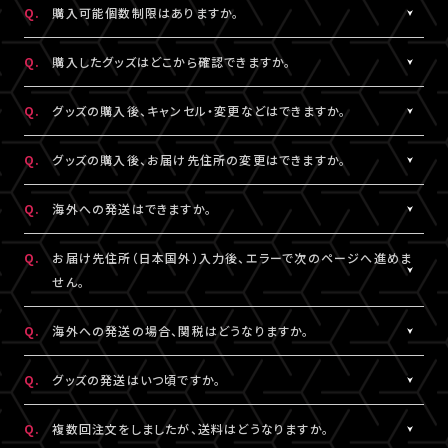
Q.
購入可能個数制限はありますか。
※LIVESHIPへの会員登録については
［Q:LIVESHIPを利用するに
ご注文手続きが完了した時点で在庫確保となります。
はどうすればいいですか。］
をご参照ください。
ただしコンビニ決済をご利用の場合、支払い期限を過ぎると在庫
A.
公演・グッズにより異なります。グッズ商品詳細ページなどでご確
Q.
購入したグッズはどこから確認できますか。
確保はリセットされますので予めご了承ください。
認ください。
A.
「決済完了のお知らせ」メール、または「マイページ」内「グッズ購入
Q.
グッズの購入後、キャンセル・変更などはできますか。
情報」よりご確認いただけます。
A.
お客様都合による商品購入後の注文内容の変更・キャンセル・返
Q.
グッズの購入後、お届け先住所の変更はできますか。
品・交換は一切お受けできません。
また、一度決済を完了された決済手段を変更することもできません
A.
購入後、「マイページ」内「グッズ購入情報」にて、配送状況が「出荷
Q.
海外への発送はできますか。
のでご注意ください。
準備前」の場合に変更が可能です。
※発送先が日本国外の場合、購入後の住所変更はできません。予
A.
公演・グッズにより異なります。グッズ商品詳細ページなどでご確
Q.
お届け先住所（日本国外）入力後、エラーで次のページへ進めま
めご了承ください。
認ください。
せん。
A.
日本国外の郵便番号をご入力する際、システムの仕様上、正しく郵
Q.
海外への発送の場合、関税はどうなりますか。
便番号を入力しているにも関わらずエラーとなる場合がございま
す。
A.
関税はお客様ご自身でお支払いください。関税の計算は各国税関
Q.
グッズの発送はいつ頃ですか。
その場合は、末尾1桁か2桁を削除、もしくは未記入にてお手続きを
の判断によります。
お試しください。
また、現地税関での商品配達停止に関しては、当サービスは一切
A.
公演・グッズにより異なります。「マイページ」内「グッズ購入情報」
Q.
複数回注文をしましたが、送料はどうなりますか。
の責任を負いかねます。
にて発送状況の確認ができます。