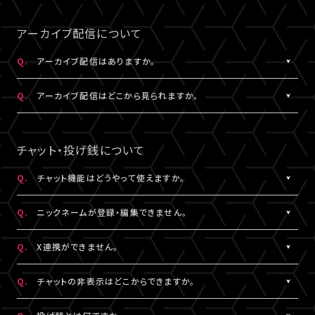
事前にサンプル動画の映像と音声が正常に再生できることをご確
公演によってはアーカイブ配信のみの視聴でも視聴チケットのご
A.
LIVESHIPの配信をより良い画質でご覧いただくには、インターネ
なスペースを入れると認証されませんので、ご注意ください。
認ください。
購入が可能です。券種や決済方法により販売期間や販売価格など
ットの安定した接続速度 (以下の表を参照) を確保していただくこ
アーカイブ配信について
が異なります。
とをお勧めします。
5.キーボードのNum Lock（ナムロック）が押されていませんか？
Q.
アーカイブ配信はありますか。
ノートパソコンをご利用の方は、Num Lockキーが外れた状態で行
QUALITY
ってください。
A.
公演により異なります。
必要速度
推奨速度
Q.
アーカイブ配信はどこから見られますか。
（解像度）
アーカイブ配信がある場合は、視聴チケットをお持ちの方に限りご
視聴いただけます。
A.
アーカイブ配信がある場合は、ライブ配信と同じ配信視聴ページ
1080P
15Mbps以上
20Mbps以上
公演によってはアーカイブ配信のみの視聴でも視聴チケットのご
でご視聴いただけます。
チャット・投げ銭について
購入が可能です。券種や決済方法により販売期間や販売価格など
配信視聴ページは、各公演のチケット販売ページ、「
マイページ
」
720P
6Mbps以上
9Mbps以上
が異なります。
内「チケット購入情報」よりアクセスいただけます。
Q.
チャット機能はどうやって使えますか。
※「決済完了のお知らせ」メールでもご案内しております。
A.
ライブ配信中にご利用いただけるサービスです。
480P
2Mbps以上
3Mbps以上
Q.
ニックネームが登録・編集できません。
ただし、公演によってはチャット機能をご利用いただけない場合が
あります。
A.
チャットをするには、ニックネームの設定が必要です。
360P
0.8Mbps以上
1.2Mbps以上
Q.
X連携ができません。
詳細はチケット販売ページでご確認ください。
ニックネームは「
マイページ
」内「投稿設定」にて登録・変更が可能
です。
A.
X連携は「
マイページ
」内「投稿設定」にて設定が可能です。
解像度が選択できる推奨ブラウザは下記のとおりです。
Q.
チャットの非表示はどこからできますか。
絵文字・機種依存文字等が含まれている場合は登録できませんの
詳しくは
こちら
をご確認ください。
Windows：Chrome、Firefox、Edge
でご注意ください。
※X連携は配信視聴ページからも設定いただけます。
A.
チャット欄下部の「チャットを非表示」（スマートフォンではチャット
Mac：Chrome、Firefox