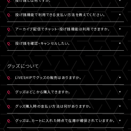
Q.
投げ銭とは何ですか。
なお、ユーザーがニックネームを変更した場合であっても、過去の
※公演によってはX連携をご利用いただけない場合があります。
欄上部「×」印）を押下すると、チャット非表示となります。 また、全
iOS：なし
チャットのニックネームは変更されず、変更前のニックネームが表
画面表示にした場合も、チャットは非表示になります。
A.
配信中にチップを送ることができる機能です。
Android：Chrome
Q.
投げ銭機能で利用できる支払い方法を教えてください。
示されます。
投げ銭機能をご利用の場合は、「マイページ」内「基本情報」にござ
※ニックネームの登録・編集は配信視聴ページからも設定いただ
います「決済情報」にてクレジットカード決済情報のご登録いただ
A.
クレジットカード決済をご利用いただけます。
Q.
アーカイブ配信でチャット・投げ銭機能は利用できますか。
けます。
くか、
投げ銭機能をご利用の場合は、「マイページ」内「基本情報」にござ
※コミュニティ機能が設定されている配信では、コミュニティ機能
配信中に配信視聴ページよりクレジットカード決済情報のご登録
います「決済情報」にてクレジットカード決済情報のご登録いただ
A.
公演により異なります。チケット販売ページなどでご確認ください。
Q.
投げ銭を確認・キャンセルしたい。
とチャット機能のニックネーム設定は連動されます。
をお願いいたします。
くか、
※公演によっては、投げ銭機能をご利用いただけない場合があり
配信中に配信視聴ページよりクレジットカード決済情報のご登録
A.
投げ銭をキャンセルすることはできません。投げ銭機能をご利用の
ます。
をお願いいたします。
場合は、金額に誤りがないか確認のうえ、ご利用ください。
グッズについて
なお、決済方法については今後追加される可能性がございます。
複数回クリックにより、重複課金となる可能性がございますので、
ご注意ください。
Q.
LIVESHIPでグッズの販売はありますか。
※ご利用になった投げ銭は「マイページ」内「投げ銭履歴」よりご
A.
グッズの販売有無は各配信により異なります。
確認いただけます。
Q.
グッズはどこから購入できますか。
A.
各配信視聴ページなどでご購入いただけます。
Q.
グッズ購入時の支払い方法は何がありますか。
LIVESHIPにご登録のA!-ID（メールアドレス）でログインのうえ、ご
利用ください。
A.
クレジットカード決済、コンビニ決済がご利用いただけます。
Q.
グッズは、カートに入れた時点で在庫が確保されていますか。
※グッズをご購入いただくには、LIVESHIPへの会員登録が必要と
なります。
A.
カートに入れた時点では在庫確保とはなりません。