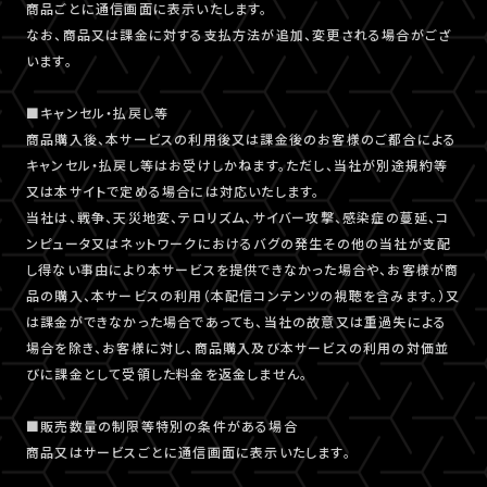
商品ごとに通信画面に表示いたします。
なお、商品又は課金に対する支払方法が追加、変更される場合がござ
います。
■キャンセル・払戻し等
商品購入後、本サービスの利用後又は課金後のお客様のご都合による
キャンセル・払戻し等はお受けしかねます。ただし、当社が別途規約等
又は本サイトで定める場合には対応いたします。
当社は、戦争、天災地変、テロリズム、サイバー攻撃、感染症の蔓延、コ
ンピュータ又はネットワークにおけるバグの発生その他の当社が支配
し得ない事由により本サービスを提供できなかった場合や、お客様が商
品の購入、本サービスの利用（本配信コンテンツの視聴を含みます。）又
は課金ができなかった場合であっても、当社の故意又は重過失による
場合を除き、お客様に対し、商品購入及び本サービスの利用の対価並
びに課金として受領した料金を返金しません。
■販売数量の制限等特別の条件がある場合
商品又はサービスごとに通信画面に表示いたします。