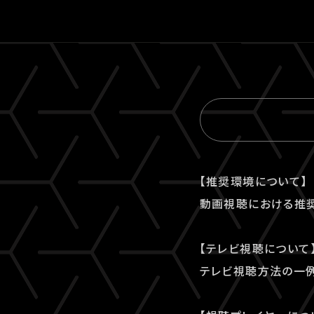
【推奨環境について】
動画視聴における推
【テレビ視聴について
テレビ視聴⽅法の⼀