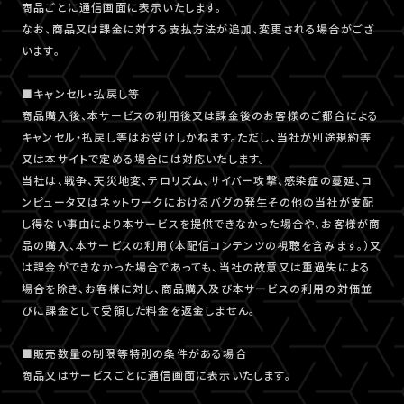
商品ごとに通信画面に表示いたします。
なお、商品又は課金に対する支払方法が追加、変更される場合がござ
います。
■キャンセル・払戻し等
商品購入後、本サービスの利用後又は課金後のお客様のご都合による
キャンセル・払戻し等はお受けしかねます。ただし、当社が別途規約等
又は本サイトで定める場合には対応いたします。
当社は、戦争、天災地変、テロリズム、サイバー攻撃、感染症の蔓延、コ
ンピュータ又はネットワークにおけるバグの発生その他の当社が支配
し得ない事由により本サービスを提供できなかった場合や、お客様が商
品の購入、本サービスの利用（本配信コンテンツの視聴を含みます。）又
は課金ができなかった場合であっても、当社の故意又は重過失による
場合を除き、お客様に対し、商品購入及び本サービスの利用の対価並
びに課金として受領した料金を返金しません。
■販売数量の制限等特別の条件がある場合
商品又はサービスごとに通信画面に表示いたします。