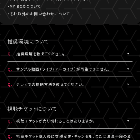
・MY BOXについて
・それ以外のお問い合わせについて
推奨環境について
Q.
推奨環境を教えてください。
A.
こちら
より推奨環境をご確認ください。
Q.
サンプル動画（ライブ/アーカイブ）が再生できません。
A.
推奨環境
をご確認ください。推奨環境でも再生できない場合は
こち
Q.
テレビでの視聴方法を教えてください。
ら
にお問い合わせください。
A.
テレビでの視聴方法の⼀例を
こちら
でご紹介しております。
テレビ視聴は、当サービスの推奨環境ではありません。
視聴チケットについて
参考にされる際は、あくまで推奨環境ではないことをご理解・ご了
承のうえ、事前にテスト視聴をお試しください。
Q.
視聴チケットが売り切れることはありますか。
A.
原則、視聴チケットの売り切れはございません。ただし公演・券種に
※テレビでのご視聴中に生じた不具合に関しては、当サービスは
Q.
視聴チケット購入後に券種変更・キャンセル、または決済手段の変
よっては枚数に限りがある場合がございます。