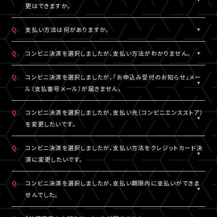
一切の責任を負いかねます。
更はできますか。
詳細はチケット販売ページでご確認ください。
※テレビ等での視聴をご希望の場合は、サンプル動画視聴ページ
A.
一度決済を完了された視聴チケットの券種変更・キャンセルは一切
でサンプル動画の映像と音声が正常に再生できることをご確認の
Q.
支払い方法は何がありますか。
お受けできません。
うえ、ご自身の判断で視聴チケットのご購入をご検討ください。
A.
クレジットカード決済、コンビニ決済がご利用いただけます。
Q.
コンビニ決済を選択しましたが、支払い方法がわかりません。
※クレジットカード決済の場合、即時決済となります。
決済の明細には「LIVESHIP」と表示されます。
※コンビニ決済の場合、お支払いがお済みでない場合のみ、券種
A.
コンビニ決済の支払い方法は、下記よりご確認ください。
Q.
コンビニ決済を選択しましたが、「お申込み受付のお知らせ」メー
変更・キャンセルが可能です。
ル（支払番号メール）が届きません。
■コンビニ決済支払い方法（手順4以降）
□ローソン・ミニストップ
A.
コンビニ決済を選択された場合、「お申込み受付のお知らせ」メー
Q.
コンビニ決済を選択しましたが、支払い先（コンビニエンスストア）
https://www.sbpayment.jp/support/how_to_pay/cvs/laws
ル（支払番号メール）は、視聴チケット販売ページでご入力いただ
を変更したいです。
□ファミリーマート
いたA!-ID（メールアドレス）宛に【@liveship.tokyo】ドメインから
https://www.sbpayment.jp/support/how_to_pay/cvs/famil
配信しております。
A.
コンビニ決済の支払先（コンビニエンスストア）を変更する場合は、
Q.
コンビニ決済を選択しましたが、支払い方法をクレジットカード決
□セイコーマート
“迷惑メール”として自動振り分け・受信拒否されていないかご確
「マイページ」内「チケット購入情報」より、支払先を変更したいチケ
済に変更したいです。
https://www.sbpayment.jp/support/how_to_pay/cvs/seico
認ください。
ットを選択。
「支払い方法・コンビニの変更」から、「コンビニ決済をキャンセル」
A.
コンビニ決済未入金の場合は、支払い方法をクレジットカード決済
Q.
コンビニ決済を選択しましたが、支払い期限内に支払いができま
支払番号は、「マイページ」内「チケット購入情報」にも記載されて
を押してください。
に変更していただけます。
せんでした。
おりますので、メールが未着の場合は上記をご確認のうえ、期限内
コンビニ決済のキャンセル後、再度「マイページ」内「チケット購入
「マイページ」内「チケット購入情報」より、支払方法を変更したいチ
にお手続きください。
情報」にアクセスいただくと、「新たに手続きする」というボタンが
ケットを選択。
A.
支払い期限を過ぎてしまった場合は、再度、チケット販売ページか