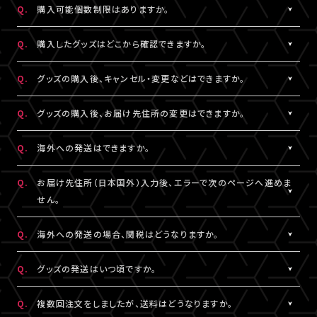
Q.
購入可能個数制限はありますか。
※LIVESHIPへの会員登録については
［Q:LIVESHIPを利用するに
ご注文手続きが完了した時点で在庫確保となります。
はどうすればいいですか。］
をご参照ください。
ただしコンビニ決済をご利用の場合、支払い期限を過ぎると在庫
A.
公演・グッズにより異なります。グッズ商品詳細ページなどでご確
Q.
購入したグッズはどこから確認できますか。
確保はリセットされますので予めご了承ください。
認ください。
A.
「決済完了のお知らせ」メール、または「マイページ」内「グッズ購入
Q.
グッズの購入後、キャンセル・変更などはできますか。
情報」よりご確認いただけます。
A.
お客様都合による商品購入後の注文内容の変更・キャンセル・返
Q.
グッズの購入後、お届け先住所の変更はできますか。
品・交換は一切お受けできません。
また、一度決済を完了された決済手段を変更することもできません
A.
購入後、「マイページ」内「グッズ購入情報」にて、配送状況が「出荷
Q.
海外への発送はできますか。
のでご注意ください。
準備前」の場合に変更が可能です。
※発送先が日本国外の場合、購入後の住所変更はできません。予
A.
公演・グッズにより異なります。グッズ商品詳細ページなどでご確
Q.
お届け先住所（日本国外）入力後、エラーで次のページへ進めま
めご了承ください。
認ください。
せん。
A.
日本国外の郵便番号をご入力する際、システムの仕様上、正しく郵
Q.
海外への発送の場合、関税はどうなりますか。
便番号を入力しているにも関わらずエラーとなる場合がございま
す。
A.
関税はお客様ご自身でお支払いください。関税の計算は各国税関
Q.
グッズの発送はいつ頃ですか。
その場合は、末尾1桁か2桁を削除、もしくは未記入にてお手続きを
の判断によります。
お試しください。
また、現地税関での商品配達停止に関しては、当サービスは一切
A.
公演・グッズにより異なります。「マイページ」内「グッズ購入情報」
Q.
複数回注文をしましたが、送料はどうなりますか。
の責任を負いかねます。
にて発送状況の確認ができます。