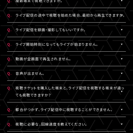
Q.
複数端末で視聴できますか。
※コンビニ決済にてお申込みをされている場合、お支払い（ご入
用されているメールアドレスをご確認のうえ、改めてログインをお
スマートフォン、タブレットをご利用の場合、LINEやメール等のアプ
有線接続、もしくはWi-Fiのご利用を推奨いたします。お客様の視聴
金）完了後にご視聴いただけます。
▼以下もあわせてご確認ください。
試しください。
リ内ブラウジングではなく、指定のブラウザ（iPhone・iPadの場合
環境に伴う閲覧の不具合に関しては、当サービスは一切の責任を
A.
チケット1枚につき1端末まで視聴可能となっております。
Q.
ライブ配信の途中で視聴を始めた場合、最初から再生できますか。
1.ご登録のA!-ID（メールアドレス）とは別のメールアドレスをご利
※「決済完了のお知らせ」メールをお受取りいただいているA!-
は「Safari」、Androidの場合は「Chrome」）で当サービスをご利
負いかねます。
複数端末でのログインが検知された場合には、一方の端末がログ
用になっていませんか？
ID（メールアドレス）にてログインしてください。
用ください。
アウトされます。
A.
ライブ配信の途中からご利用の場合は、視聴開始された時点から
Q.
ライブ配信を録画・撮影してもいいですか。
の再生となります。
2.推奨環境からお試しいただいていますか？
3.全て半角英数で入力できていますか？
A.
原則、カメラ・スマートフォンなどによる画面録画・撮影・録音は禁
Q.
ライブ開始時刻になってもライブが始まりません。
ご利用の環境が推奨環境でない場合、正常にページ遷移ができな
必ず半角数字でご入力ください。全角入力ではログインできませ
止いたします。
い可能性がございます。推奨環境は
こちら
よりご確認ください。
ん。
ただし各配信で別途案内があった場合はこれに限りません。
A.
リロード（再読み込み）をお試しいただき、視聴ページを更新してく
Q.
動画が全画面で再生されません。
スマートフォン、タブレットをご利用の場合、LINEやメール等のアプ
録画・撮影・録音を許可する案内のない配信でSNSや動画サイトな
ださい。
リ内ブラウジングではなく、指定のブラウザ（iPhone・iPadの場合
4.スペースが入っていませんか？
どへの無断転載・共有を行った場合、法的責任に問われる場合が
※リロード（再読み込み）方法はご利用端末により異なります。
A.
視聴画面の右下にある四角いボタンを押すと、全画面での表示に
Q.
音声が出ません。
は「Safari」、Androidの場合は「Chrome」）で当サービスをご利
入力の際、前後にスペースが入っていないかご確認ください。不要
ございます。
切り替わります。 全画面での視聴中に同じボタンを押すと、元の画
用ください。
なスペースを入れると認証されませんので、ご注意ください。
面サイズに戻ります。
A.
視聴ページの動画配信プレイヤーがミュート（消音）になっていな
Q.
視聴チケットを購入した端末と、ライブ配信を視聴する端末が違っ
いかをご確認ください。
ても視聴できますか？
3.全て半角英数で入力できていますか？
5.キーボードのNum Lock（ナムロック）が押されていませんか？
また、ご利用の端末がマナーモードになっていないか、音量設定が
必ず半角数字でご入力ください。全角入力ではログインできませ
ノートパソコンをご利用の方は、Num Lockキーが外れた状態で行
小さくなっていないかをご確認ください。
A.
視聴チケットをご購入いただいた際と同じA!-ID（メールアドレス）・
Q.
都合がつかず、ライブ配信中に視聴することができません。
ん。
ってください。
パスワードでログインいただければ、端末が違ってもご視聴いただ
けます。
A.
アーカイブ配信がある場合は、視聴チケットをお持ちの方に限りご
Q.
視聴に必要な、回線速度を教えてください。
4.スペースが入っていませんか？
ライブ配信を視聴する端末が
推奨環境
であることをご確認のうえ、
視聴いただけます。
入力の際、前後にスペースが入っていないかご確認ください。不要