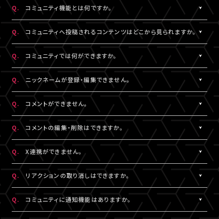
https://www.asmart.jp/support
数料については、ポイント付与対象外です。
Q.
コミュニティ機能とは何ですか。
A!-POINTは商品の発送後、約2週間で加算されます。
A.
配信視聴ページに投稿される期間限定コンテンツをお楽しみいた
ポイントの残高、有効期限、付与履歴については
A!-IDサイト
にロ
Q.
コミュニティへ投稿されるコンテンツはどこから見られますか。
だける機能です。
グイン後、マイページよりご確認いただけます。
コミュニティ機能が提供されている配信に限り、対象の視聴チケッ
A.
対象の視聴チケットを購入したA!-ID（メールアドレス）とパスワー
なお、LIVESHIPでのポイント利用はできません。A!-POINT・A!-ID
Q.
コミュニティでは何ができますか。
トを購入したユーザーのみがご利用・閲覧することができます。
ドでログインのうえ、配信視聴ページ内「スペシャル」から閲覧する
については
こちら
。
ことができます。
A.
配信視聴ページに投稿される期間限定コンテンツをお楽しみいた
Q.
ニックネームが登録・編集できません。
なお、各公演・視聴チケット種別によりコミュニティ機能の有無は
だけるほか、投稿されたコンテンツに対して、コメントやリアクショ
※ポイントの現金への換金はできません。
異なります。
ンをすることができます。
A.
※ポイントを他人に譲渡したり、別のA!-IDでの保有ポイントと合
コメントをするには、ニックネームの設定が必要です。
Q.
コメントができません。
また、コミュニティごと（配信ごと）に、コンテンツの内容や投稿頻
また、他のユーザーのコメントに対してもリアクションをすること
算してご使用いただく事はできません。
ニックネームは「マイページ」内「投稿設定」にて登録・変更が可能
度などは異なります。予めご了承ください。
ができます。
※正しくお支払いいただけなかった場合、付与したポイントを回収
です。
A.
コミュニティ機能ガイドライン
に反している可能性がございます。
Q.
コメントの編集・削除はできますか。
させていただく場合がございます。
絵文字・機種依存文字等が含まれている場合は登録できませんの
入力内容を変更してもコメントができない場合は
こちら
にお問い合
でご注意ください。
わせください。
A.
ご自身のコメントは「削除する」より削除することができます。
Q.
X連携ができません。
なお、ユーザーがニックネームを変更した場合であっても、過去の
ただし、一度投稿済みのコメントを編集することはできません。編
コメントのニックネームは変更されず、変更前のニックネームが表
集したい場合は、投稿済みのコメントを削除してから新たにコメン
A.
X連携は「マイページ」内「投稿設定」にて設定が可能です。
Q.
リアクションの取り消しはできますか。
示されます。
トしていただく必要がございます。
詳しくは
こちら
をご確認ください。
※ニックネームの登録・編集は配信視聴ページからも設定いただ
※X連携は配信視聴ページからも設定いただけます。
A.
ご自身でつけたリアクションは再度「♡」を押していただくことで取
Q.
コミュニティに通知機能はありますか。
けます。
※公演によってはX連携をご利用いただけない場合があります。
り消しすることができます。
※チャット機能が設定されている配信では、コミュニティ機能とチ
A.
現在、通知機能はございません。