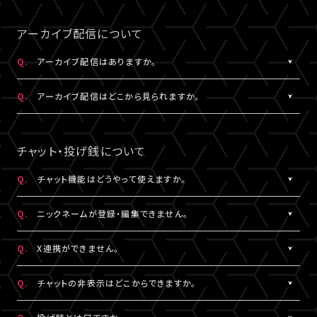
事前にサンプル動画の映像と音声が正常に再生できることをご確
公演によってはアーカイブ配信のみの視聴でも視聴チケットのご
A.
LIVESHIPの配信をより良い画質でご覧いただくには、インターネ
なスペースを入れると認証されませんので、ご注意ください。
認ください。
購入が可能です。券種や決済方法により販売期間や販売価格など
ットの安定した接続速度 (以下の表を参照) を確保していただくこ
アーカイブ配信について
が異なります。
とをお勧めします。
5.キーボードのNum Lock（ナムロック）が押されていませんか？
Q.
アーカイブ配信はありますか。
ノートパソコンをご利用の方は、Num Lockキーが外れた状態で行
QUALITY
ってください。
A.
公演により異なります。
必要速度
推奨速度
Q.
アーカイブ配信はどこから見られますか。
（解像度）
アーカイブ配信がある場合は、視聴チケットをお持ちの方に限りご
視聴いただけます。
A.
アーカイブ配信がある場合は、ライブ配信と同じ配信視聴ページ
1080P
15Mbps以上
20Mbps以上
公演によってはアーカイブ配信のみの視聴でも視聴チケットのご
でご視聴いただけます。
チャット・投げ銭について
購入が可能です。券種や決済方法により販売期間や販売価格など
配信視聴ページは、各公演のチケット販売ページ、「
マイページ
」
720P
6Mbps以上
9Mbps以上
が異なります。
内「チケット購入情報」よりアクセスいただけます。
Q.
チャット機能はどうやって使えますか。
※「決済完了のお知らせ」メールでもご案内しております。
A.
ライブ配信中にご利用いただけるサービスです。
480P
2Mbps以上
3Mbps以上
Q.
ニックネームが登録・編集できません。
ただし、公演によってはチャット機能をご利用いただけない場合が
あります。
A.
チャットをするには、ニックネームの設定が必要です。
360P
0.8Mbps以上
1.2Mbps以上
Q.
X連携ができません。
詳細はチケット販売ページでご確認ください。
ニックネームは「
マイページ
」内「投稿設定」にて登録・変更が可能
です。
A.
X連携は「
マイページ
」内「投稿設定」にて設定が可能です。
解像度が選択できる推奨ブラウザは下記のとおりです。
Q.
チャットの非表示はどこからできますか。
絵文字・機種依存文字等が含まれている場合は登録できませんの
詳しくは
こちら
をご確認ください。
Windows：Chrome、Firefox、Edge
でご注意ください。
※X連携は配信視聴ページからも設定いただけます。
A.
チャット欄下部の「チャットを非表示」（スマートフォンではチャット
Mac：Chrome、Firefox