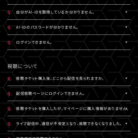
状態など詳細を記載のうえ、
ける共通の会員ID（無料）です。
こちら
よりお問い合わせください。
※A!-IDについては
［Q:A!-IDとは何ですか？］
をご参照ください。
A.
ご入力いただいたメールアドレス宛に【@liveship.tokyo】ドメイ
Q.
自分がA!-IDを取得しているか分かりません。
・「A!SMART」でグッズを購入されたことがある場合は、その際に
ンから、認証コードをお知らせするメールを配信しております。
登録されたメールアドレスがA!-IDとなります。
“迷惑メール”として自動振り分け・受信拒否されていないかご確
A.
お持ちのメールアドレスのA!-ID取得有無は、
こちら
より確認するこ
Q.
A!-IDのパスワードが分かりません。
・A!-IDが必要なファンクラブ会員の場合、そちらで登録・連携され
認ください。
とができます。
たメールアドレスがA!-IDとなります。
※すでに「A!SMART」をご利用の方はA!-IDの取得が完了していま
A.
パスワードをお忘れの場合は、
こちら
よりパスワード再設定を行え
Q.
ログインできません。
・A!-ID（メールアドレス）をお持ちでない方は、LIVESHIP会員登録
※認証コードは発行より10分間有効です。
す。ご利用のA!-ID（メールアドレス）とパスワードでログインくださ
ます。
の過程で取得していただけます。
※未着の場合、改めて新規取得からお手続きください。
い。
A.
LIVESHIPにご登録のA!-ID（メールアドレス）とパスワードをご入
・お持ちのメールアドレスのA!-ID取得有無は、
こちら
より確認する
※複数回発行された場合は、一番新しい認証コードをご利用くだ
※A!-IDが必要なファンクラブ会員の場合、そちらで登録・連携され
力ください。
視聴について
ことができます。
さい。
たメールアドレスがA!-IDとなります。
※パスワードをお忘れの場合は、
こちら
よりパスワード再設定を行
えます。
Q.
視聴チケット購入後、どこから配信を見られますか。
その他、A!-IDに関する詳細は
こちら
にてご確認ください。
A.
LIVESHIPにてチケットを購入の場合、配信視聴ページにログイン
▼以下もあわせてご確認ください。
Q.
配信視聴ページにログインできません。
のうえ、ご視聴いただけます。
1.ご登録のA!-ID（メールアドレス）とは別のメールアドレスをご利
配信視聴ページは、各公演のチケット販売ページ、「マイページ」
A.
配信視聴ページにログインいただくには視聴チケットをご購入さ
用になっていませんか？
Q.
視聴チケットを購入したが、マイページに購入情報がありません。
内「チケット購入情報」よりアクセスいただけます。
れたA!-ID（メールアドレス）と、ご自身で設定したパスワードをご入
※「決済完了のお知らせ」メールでもご案内しております。
力ください。
A.
視聴チケットをご購入されたA!-ID（メールアドレス）と、異なるA!-
2.推奨環境からお試しいただいていますか？
Q.
ライブ配信中、通信が不安定となり、視聴できなくなりました。
※アーカイブ配信がある場合、同じページからご視聴いただけま
※パスワードをお忘れの場合は、
こちら
よりパスワード再設定を行
ID（メールアドレス）でログインされている可能性がございます。
ご利用の環境が推奨環境でない場合、正常にページ遷移ができな
す。
えます。
画面右上からログアウトしていただき、@以降が異なるなど、ご利
A.
い可能性がございます。推奨環境は
本配信の視聴には高速・大容量のデータ通信が必要となります。
こちら
よりご確認ください。