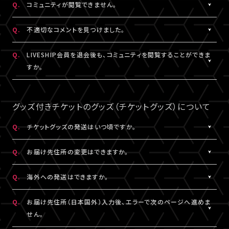
Q.
コミュニティが閲覧できません。
ャット機能のニックネーム設定は連動されます。
コンテンツの投稿、コメント、リアクションはユーザーへ通知され
ません。
A.
コミュニティが表示されない場合は、コミュニティ機能実施期間外
Q.
不適切なコメントを見つけました。
であるか、対象外の視聴チケットを購入されている可能性がありま
す。
A.
コミュニティ機能ガイドライン
に反するコメントなどを見つけた場
Q.
LIVESHIP会員を退会後も、コミュニティを閲覧することができま
コミュニティの実施有無や、実施期間については、各公演のチケッ
合は、コメント内の「報告する」ボタンより管理者に報告をすること
すか。
ト販売ページなどでご確認ください。
ができます。
なお、通報機能は報告された当該コメントの削除を保証するもの
A.
LIVESHIP会員を退会された場合は、コミュニティ機能提供期間内
ではございません。
であってもご利用・閲覧いただけなくなります。
グッズ付きチケットのグッズ（チケットグッズ）について
なお、過去のコメント・リアクション及びニックネームは、LIVESHIP
会員を退会された場合でも引き続きコミュニティに掲載されます。
Q.
チケットグッズの発送はいつ頃ですか。
予めご了承ください。
A.
公演・券種により異なります。
Q.
お届け先住所の変更はできますか。
「マイページ」内「チケット購入情報」にて発送状況の確認ができま
す。
A.
購入後、「マイページ」内「チケット購入情報」にて、配送状況が「出
Q.
海外への発送はできますか。
※チケットグッズの発送後、「チケットグッズ発送完了のお知らせ」
荷準備前」の場合に変更が可能です。
メールが配信されます。
※発送先が日本国外の場合、購入後の住所変更はできません。予
A.
公演・券種により異なります。チケット販売ページにてご確認くださ
Q.
お届け先住所（日本国外）入力後、エラーで次のページへ進めま
通信の関係上、メールが届かない可能性もございますので、必ず、
めご了承ください。
い。
せん。
「マイページ」内「チケット購入情報」よりご確認ください。