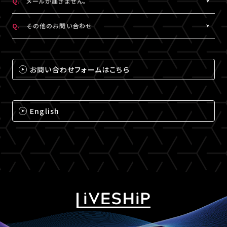
Q.
メールが届きません。
（iPhone・iPadの場合は「Safari」、Androidの場合は
A.
メールが届かない場合は、下記ドメインの受信設定をお願いいた
「Chrome」）にて閲覧ください。
Q.
その他のお問い合わせ
します。
なお、MY BOXで配信されるコンテンツは、視聴プレイヤーに
※メールの再配信はできません。迷惑メールフォルダをご確認くだ
A.
それ以外のお問い合わせについては、下記のいずれかの方法でお
ChromecastとAirPlayのアイコンは表示されません。予めご了承
さい。
問い合わせください。
ください。
お問い合わせフォームはこちら
@liveship.tokyo
【LIVESHIPお問い合わせ窓口】
@id.amob.jp
https://liveship.tokyo/mob/form/inquAdd.php?site=LS
English
グッズ配送・お届け済み商品に関して
【A!SMART お問い合わせ窓口】
https://www.asmart.jp/support