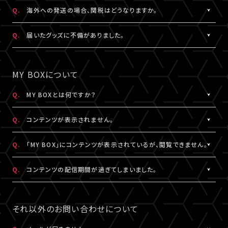
日本国外の郵便番号をご入力する際に、正しく入力しているにも関
A.
日本国外の郵便番号を入力する際、システムの仕様上、正しく郵便
Q.
海外への発送の場合、関税はどうなりますか。
わらずシステムの仕様上エラーとなる場合がございます。
番号を入力しているにも関わらずエラーとなる場合がございます。
その場合は、末尾1桁か2桁を削除、もしくは未記入にてお手続きを
その場合は、末尾1桁か2桁を削除、もしくは未記入にてお手続きを
A.
関税はお客様ご自身でお支払いください。関税の計算は各国税関
Q.
届いたグッズに不備がありました。
お試しください。
お試しください。
の判断によります。
また、現地税関での商品配達停止に関しては、当サービスは一切
A.
お手数ですが、詳細を記載のうえ、商品到着後14日以内に下記よ
なお、日本国外への配送はDHLを利用しております。
の責任を負いかねます。
りお問い合わせください。
MY BOXについて
DHLが配送対象としていない国・地域への配送はできかねます。
DHLにおきましては現地カスタマーサービスにお問い合わせくだ
予め、ご了承ください。
さい。
グッズ配送・お届け済み商品に関して
Q.
MY BOXとは何ですか？
http://www.dhl.com/en/contact_center.html
【A!SMART お問い合わせ窓口】
A.
ご購入の視聴チケットやグッズの条件に応じて、動画や画像などの
https://www.asmart.jp/support
Q.
コンテンツが表示されません。
コンテンツが配信される機能です。
コンテンツの配信がある場合、視聴チケットやグッズを購入したA!-
A.
コンテンツが表示されない場合は、コンテンツ配信期間外である
Q.
「MY BOX」にコンテンツが表示されているが、閲覧できません。
ID（メールアドレス）とパスワードでログインのうえ、「マイページ」
か、配信対象外の視聴チケットやグッズを購入されている可能性が
内「MY BOX」から確認することができます。
あります。
A.
コンテンツが「MY BOX」に表示されているにも関わらず閲覧でき
Q.
コンテンツの配信期間が過ぎてしまいました。
コンテンツの配信有無や、配信期間については、各公演のチケット
コンテンツ配信期間は、各公演のチケット販売ページやグッズ商品
ない場合、コンテンツ配信期間を経過したか、ご利用端末が推奨環
販売ページやグッズ商品詳細ページ、MY BOXなどでご確認くださ
詳細ページ、MY BOXなどでご確認ください。
境ではない可能性があります。
A.
配信期間終了後のコンテンツは、再配信いたしません。予めご了承
い。
※チケットの購入情報は、「マイページ」内「チケット購入情報」にて
推奨環境は
こちら
よりご確認ください。
ください。
それ以外のお問い合わせについて
ご確認ください。
スマートフォン、タブレットをご利用の場合、LINEやメール等のアプ
リ内ブラウジングではなく、推奨環境にある指定のブラウザ