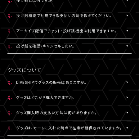
Q.
投げ銭とは何ですか。
なお、ユーザーがニックネームを変更した場合であっても、過去の
※公演によってはX連携をご利用いただけない場合があります。
欄上部「×」印）を押下すると、チャット非表示となります。 また、全
iOS：なし
チャットのニックネームは変更されず、変更前のニックネームが表
画面表示にした場合も、チャットは非表示になります。
A.
配信中にチップを送ることができる機能です。
Android：Chrome
Q.
投げ銭機能で利用できる支払い方法を教えてください。
示されます。
投げ銭機能をご利用の場合は、「マイページ」内「基本情報」にござ
※ニックネームの登録・編集は配信視聴ページからも設定いただ
います「決済情報」にてクレジットカード決済情報のご登録いただ
A.
クレジットカード決済をご利用いただけます。
Q.
アーカイブ配信でチャット・投げ銭機能は利用できますか。
けます。
くか、
投げ銭機能をご利用の場合は、「マイページ」内「基本情報」にござ
※コミュニティ機能が設定されている配信では、コミュニティ機能
配信中に配信視聴ページよりクレジットカード決済情報のご登録
います「決済情報」にてクレジットカード決済情報のご登録いただ
A.
公演により異なります。チケット販売ページなどでご確認ください。
Q.
投げ銭を確認・キャンセルしたい。
とチャット機能のニックネーム設定は連動されます。
をお願いいたします。
くか、
※公演によっては、投げ銭機能をご利用いただけない場合があり
配信中に配信視聴ページよりクレジットカード決済情報のご登録
A.
投げ銭をキャンセルすることはできません。投げ銭機能をご利用の
ます。
をお願いいたします。
場合は、金額に誤りがないか確認のうえ、ご利用ください。
グッズについて
なお、決済方法については今後追加される可能性がございます。
複数回クリックにより、重複課金となる可能性がございますので、
ご注意ください。
Q.
LIVESHIPでグッズの販売はありますか。
※ご利用になった投げ銭は「マイページ」内「投げ銭履歴」よりご
A.
グッズの販売有無は各配信により異なります。
確認いただけます。
Q.
グッズはどこから購入できますか。
A.
各配信視聴ページなどでご購入いただけます。
Q.
グッズ購入時の支払い方法は何がありますか。
LIVESHIPにご登録のA!-ID（メールアドレス）でログインのうえ、ご
利用ください。
A.
クレジットカード決済、コンビニ決済がご利用いただけます。
Q.
グッズは、カートに入れた時点で在庫が確保されていますか。
※グッズをご購入いただくには、LIVESHIPへの会員登録が必要と
なります。
A.
カートに入れた時点では在庫確保とはなりません。