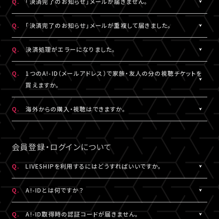
Q.
「決済完了のお知らせ」メールが届きません。
表示されます。
「支払い方法・コンビニの変更」から、「コンビニ決済をキャンセル」
らご購入手続きをお願いします。
「マイページ」に記載がない場合や、支払期限を超過した場合は、
こちらより、改めてお手続きください。
を押してください。
A.
「決済完了のお知らせ」メールは、チケットご購入時にLIVESHIPに
Q.
「決済完了のお知らせ」メールが重複して届きました。
再度、チケット販売ページより、お手続きをお願いいたします。
コンビニ決済のキャンセル後、再度「マイページ」内「チケット購入
ご登録いただいたA!-ID（メールアドレス）宛に
※コンビニ決済のキャンセルには、15分ほどお時間がかかります。
情報」にアクセスいただくと、「新たに手続きする」というボタンが
【@liveship.tokyo】ドメインから配信しております。
A.
「決済完了のお知らせ」メールが2通以上届いた場合、誤ってチケッ
Q.
決済処理がエラーになりました。
※「決済取消中」のアイコンが表示されている間はお手続きができ
表示されます。
“迷惑メール”として自動振り分け・受信拒否されていないかご確
トを重複してご購入されている可能性がございます。
ません。
こちらより、クレジットカード決済を選択のうえ、改めてお手続きく
認ください。
詳細を記載のうえ、
こちら
よりご連絡ください。
A.
▼コンビニ決済にて、よくあるエラー
Q.
1つのA!-ID（メールアドレス）で家族・友人の分の視聴チケットを
ださい。
「髙」・「﨑」のような環境依存文字をお名前にご使用された場合、
買えますか。
「決済完了のお知らせ」メールが届かない場合は、「マイページ」内
コンビニシステム側の仕様により、受付できないエラーが発生する
※コンビニ決済のキャンセルには、15分ほどお時間がかかります。
「チケット購入情報」にてご確認ください。
ことがあります。環境依存文字でご登録の場合は、マイページ「基
A.
1つのA!-ID（メールアドレス）からご購入いただける視聴チケット
Q.
海外からの購入・視聴はできますか。
※「決済取消中」のアイコンが表示されている間はお手続きができ
本情報」内「会員情報」より常用漢字などにご変更いただくか、クレ
は、ご本人様の1枚分だけになります。ご視聴される方がそれぞれ
ません。
チケットご購入済みの場合は、「決済完了のお知らせ」メールが届
ジットカード決済をご利用ください。
のA!-ID（メールアドレス）にて、視聴チケットを購入していただく必
A.
原則、視聴チケットのご購入は可能です。
※コンビニにてご入金済みの場合は、変更できません。
いていなくても、ライブ配信・アーカイブ配信は問題なくご視聴いた
要がございます。
ご視聴については、
推奨環境
を満たしているかをご確認ください。
会員登録・ログインについて
だけます。
▼クレジットカード決済にて、よくあるエラー
推奨環境を満たしていない場合は、ご視聴いただけない可能性が
クレジットカード番号やセキュリティコードなどの誤入力、有効期
※A!-IDについては
［Q:A!-IDとは何ですか？］
をご参照ください。
あります。
Q.
LIVESHIPを利用するにはどうすればいいですか。
「チケット購入情報」に、チケットが表示されていない場合は、ご購
限外、限度額超過などによるエラーの可能性がございます。今一度
また、各国の通信環境によりご視聴いただけない場合もございま
入いただけていない状態です。
A.
LIVESHIPを利用するには、A!-ID（メールアドレス）が必要です。
ご確認のうえ、お手続きください。
す。
Q.
A!-IDとは何ですか？
改めてチケット販売ページより購入手続きをお願いいたします。
LIVESHIPにアクセスし、A!-ID（メールアドレス）にてログインのう
上記ご了承のうえ、ご自身の判断にてご購入ください。
え、会員登録を行ってください。
A.
上記に当てはまらないエラーの場合は、お手数ですが、エラー時の
A!-IDとは、アーティストにまつわる様々なサービスをご利用いただ
Q.
A!-ID取得時の認証コードが届きません。