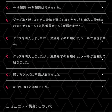
DHLにおきましては現地カスタマーサービスにお問い合わせくだ
※グッズの発送後、「グッズ発送完了のお知らせ」メールが配信さ
A.
注文番号ごとに送料がかかります。
Q.
一括配送・分割配送はできますか。
さい。
れます。
同日・同公演の注文でも、注文番号が異なれば送料は都度発生
http://www.dhl.com/en/contact_center.html
通信の関係上、メールが届かない可能性もございますので、必ず、
し、注文番号の異なる商品をまとめて発送することはできません。
A.
注文番号ごとの発送となります。
Q.
グッズ購入時、コンビニ決済を選択しましたが、「お申込み受付の
「マイページ」内「グッズ購入情報」よりご確認ください。
同日・同公演の注文でも、注文番号の異なる商品をまとめて、また
お知らせ」メール（支払番号メール）が届きません。
は分割して発送することはできません。
A.
コンビニ決済を選択された場合、「お申込み受付のお知らせ」メー
Q.
グッズを購入しましたが、「決済完了のお知らせ」メールが届きませ
ル（支払番号メール）は、LIVESHIPにご登録のA!-ID（メールアドレ
ん。
ス）宛に【@liveship.tokyo】ドメインから配信しております。
“迷惑メール”として自動振り分け・受信拒否されていないかご確
A.
「決済完了のお知らせ」メールは、LIVESHIPにご登録のA!-ID（メー
Q.
グッズを購入しましたが、「決済完了のお知らせ」メールが重複して
認ください。
ルアドレス）宛に【@liveship.tokyo】ドメインから配信しておりま
届きました。
す。 “迷惑メール”として自動振り分け・受信拒否されていないかご
なお、支払番号は支払期限内であれば、「マイページ」内「グッズ購
確認ください。
A.
「決済完了のお知らせ」メールが2通以上届いた場合、誤ってグッズ
Q.
届いたグッズに不備がありました。
入情報」にも記載されておりますので、ご確認ください。
を重複してご購入されている可能性がございます。
※「決済完了のお知らせ」メールが届いていない場合は、「マイペ
詳細を記載のうえ、
こちら
よりご連絡ください。
A.
お手数ですが、詳細を記載のうえ、商品到着後14日以内に下記よ
Q.
A!-POINTとは何ですか。
ージ」内「グッズ購入情報」をご確認ください。
りお問い合わせください。
A.
A!-POINTとは、一部のA!-IDサービスで使える・貯める事ができる
グッズ配送・お届け済み商品に関して
ポイントサービスです。
コミュニティ機能について
【A!SMART お問い合わせ窓口】
商品代金(税込)の1％がポイントとなり、商品代金以外の送料/手