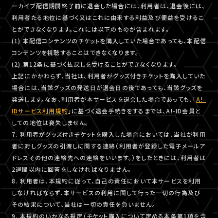
ーカイブ配信期間終了前に退会した場合には、利用者は、退会後には、
利用者たる地位に基づく又はこれに由来する利益及び便益を受けるこ
とができなくなります。これには以下のものが含まれます。
(1) 本配信コンテンツのチケットを購入していた場合であっても、本配信
コンテンツを視聴することはできなくなります。
(2) 第12条に基づく払戻しを受けることができなくなります。
上記にかかわらず、当社は、利用者がグッズ付きチケットを購入していた
場合には、当該グッズの発送日が退会日の後であっても、当該グッズを
発送します。なお、利用者が本サービスを退会した場合であっても、「
A!-
IDサービス利用規約
」に基づく退会手続きをするまでは、A!-ID会員と
しての地位は喪失しません。
7. 利用者がグッズ付きチケットを購入した場合においては、当社が利用
者に対しグッズの引渡しに関する連絡（利用者が登録した電子メールア
ドレスその他の連絡先への連絡をいいます。）をしたときには、利用者は
2週間以内に回答をしなければなりません。
8. 利用者は、本規約に従って、自己の責任において本サービスを利用
しなければならず、本サービスの利用に関して行った一切の行為及び
その結果について、当社は一切の責任を負いません。
9. 本規約のいかなる規定（チケット購入について定める本条第1項を含