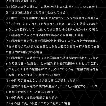
消す権利を留保します。
(1) 誤記又は記入漏れ、その他当社が定めて本サイトにおいて表示す
る申込方法によらずに利用を申し込んだ場合
(2) 本サービスを利用する権利（本配信コンテンツを視聴する権利（以
下「チケット」といいます。）を含みます。）を第三者に対し譲渡又は転売
することを目的として申し込んだ場合又はその疑いが認められる場合
(3) 利用者が法人その他の団体であることが判明した場合
(4) 利用者が暴力団、暴力団関係企業・団体その他の反社会的組織に
所属する場合及び暴力団員又はこれらと密接な関係を有する者である
と合理的に判断される場合
(5) 利用者が日本政府もしくは外国政府が経済制裁の対象として指定
する者又は日本政府もしくは外国政府が経済制裁の対象として指定す
る国もしくは地域の居住者に該当し又はこれらの者と密接な関係を有
する者であると合理的に判断される場合
(6) 申込者が実在しない場合又は実在が疑われる場合
(7) 過去に当社が定めた規約の違反により、当社が運営するサービス
の利用をお断りしたことがある場合
(8) 申込内容に虚偽の記載がある場合
(9) その他、当社が不適当であると判断した場合