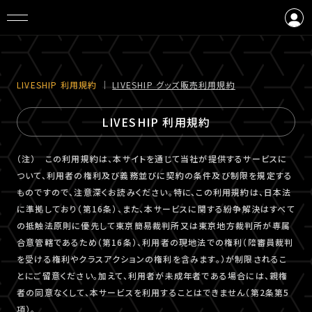
ログイン
会員登録
LIVESHIP 利⽤規約
｜
LIVESHIP グッズ販売利⽤規約
LIVESHIP 利用規約
（注） この利用規約は、本サイトを通じて当社が提供するサービスに
ついて、利用者の権利及び義務並びに契約の条件及び制限を規定する
ものですので、注意深くお読みください。特に、この利用規約は、日本法
に準拠しており（第16条）、また、本サービスに関する紛争解決はすべて
の抵触法原則に優先して東京簡易裁判所又は東京地方裁判所が専属
合意管轄であるため（第16条）、利用者の現地法での権利（陪審員裁判
を受ける権利やクラスアクションの権利を含みます。）が制限されるこ
とにご留意ください。加えて、利用者が未成年者である場合には、親権
者の同意なくして、本サービスを利用することはできません（第2条第5
項）。