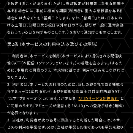
を改定することがあります。ただし、当該改定が利用者に重要な影響を
与える場合には、事前に相当な期間（利用者に重大な悪影響を与える
場合には少なくとも３営業日とします。なお、「営業日」とは、日本にお
ける土曜日、日曜日及び祝日以外の日のうち、銀行が一般に通常業務
を行っている日を指すものとします。）をおいて通知するものとします。
第2条（本サービスの利用申込み及びその承諾）
1. 利用者は、本サービスを利用（本サービスにより提供される配信映
像（以下「本配信コンテンツ」といいます。）の視聴を含みます。）するた
めに、本規約に同意のうえ、本規約に基づき、利用申込みをしなければ
なりません。
2. 利用者は、本サービスの利用のために、当社の親会社である株式会
社アミューズ（本店所在地：山梨県南都留郡富士河口湖町西湖９９７）
（以下「アミューズ」といいます。）が定める「
A!-IDサービス利用規約
」に
ご同意のうえで、アミューズが運営する「A!-ID」への登録手続き（無料）
が必要となります。
3. 当社は、利用者が次の各号に該当すると判断した場合には、本サー
ビスの利用を承諾せず、又は、当社が承諾した後であっても承諾を取り