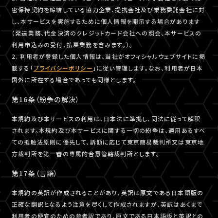
密保持契約を締結している協力企業、提携会社及び業務委託会社に対
し、本サービスを実施するために個人情報を開示する場合があります
（発送業務、代金決済のクレジットカード会社への照会、本サービスの
利用申込みの受付、払戻業務を含みます。）。
2. 利用者が登録した個人情報は、当社がオフィシャルウェブサイトに掲
載する「
プライバシーポリシー
」に従い管理します。なお、利用者が日本
国外に所在する場合であっても同様とします。
第16条（紛争の解決）
本規約及び本サービスの利用は、日本法に準拠し、同法に従って解釈
されます。本規約及び本サービスに関する一切の紛争は、適用あるすべ
ての抵触法原則に優先して、訴額に応じて東京簡易裁判所又は東京地
方裁判所を第一審の専属的合意管轄裁判所とします。
第17条（言語）
本規約の英訳が作成されることがあり、英訳は原文である日本語版の
正確な翻訳となるよう注意を尽くして作成されますが、英訳はあくまで
利用者の便宜のための参考訳であり、原文である日本語版と英訳との