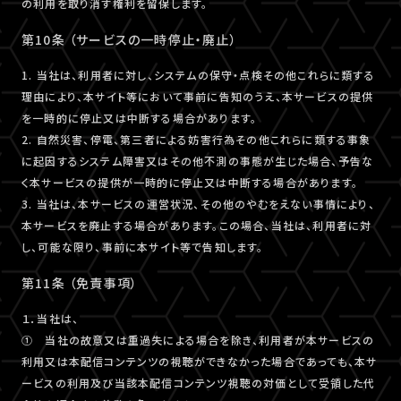
の利用を取り消す権利を留保します。
第10条 （サービスの一時停止・廃止）
1. 当社は、利用者に対し、システムの保守・点検その他これらに類する
理由により、本サイト等において事前に告知のうえ、本サービスの提供
を一時的に停止又は中断する場合があります。
2. 自然災害、停電、第三者による妨害行為その他これらに類する事象
に起因するシステム障害又はその他不測の事態が生じた場合、予告な
く本サービスの提供が一時的に停止又は中断する場合があります。
3. 当社は、本サービスの運営状況、その他のやむをえない事情により、
本サービスを廃止する場合があります。この場合、当社は、利用者に対
し、可能な限り、事前に本サイト等で告知します。
第11条 （免責事項）
１．当社は、
① 当社の故意又は重過失による場合を除き、利用者が本サービスの
利用又は本配信コンテンツの視聴ができなかった場合であっても、本サ
ービスの利用及び当該本配信コンテンツ視聴の対価として受領した代