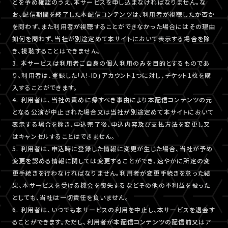
とを予め確認のうえ、本サービスを申し込まなければなりません。な
お、配信期間を終了した本配信コンテンツは、利用者が視聴したか否か
を問わず、また利用者が視聴することができなかった場合にはその理由
如何を問わず、当社が別途定めて本サイトにおいて表示する場合を除
き、視聴することはできません。
3. 本サービスは利用者ご自身の個人利用のみを目的とするものであ
り、利用者は、登録した「A!-ID」アカウント1つに対し、チケット1枚を購
入することができます。
4. 利用者は、当社の責めに帰すべき事由により本配信コンテンツの元
となる公演が中止された場合又は当社が別途定めて本サイトにおいて
表示する場合を除き、申込完了後、申込内容及び支払方法を変更し又
はキャンセルすることはできません。
5. 利用者は、申込時に登録した情報に変更が生じた場合、当社が予め
変更を認める情報に関しては変更することができ、速やかに所定の変
更手続きを行わなければなりません。利用者が変更手続きを怠った結
果、本サービスを受ける機会を喪失するなどその他の不利益を被った
としても、当社は一切責任を負いません。
6. 利用者は、いつでも本サービスの利用を中止し、本サービスを退会す
ることができます。ただし、利用者が本配信コンテンツの配信前又はア