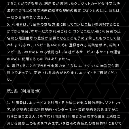
することができる場合、利用者が選択したクレジットカード会社又は決
済代行会社との間で別途締結する契約の規定に従うものとし、当社は
一切の責任を負いません。
5. 利用者は、代金等の支払方法に関してコンビニ払いを選択すること
ができる場合、本サービスの利用と別に、コンビニ払い用に利用者の氏
名及び電話番号の登録が必要となることを予め了承したものとして扱
われます。なお、コンビニ払いのために登録される当該情報は、当該コ
ンビニ払いのためにのみ使用され、当社が本サ―ビス・本サイトの運営
のために使用するものではありません。
6. 選択することができる代金等の支払方法は、チケットの申込受付期
間中であっても、変更される場合があります。本サイトをご確認くださ
い。
第5条 （利用環境）
1. 利用者は、本サービスを利用するために必要な通信機器、ソフトウェ
ア、通信契約（電話利用契約・インターネット接続契約を含みますがこ
れらに限りません。）を含む利用環境（利用者が所在する国又は地域に
おける規制上のものを含みます。）を自らの責任及び費用負担において