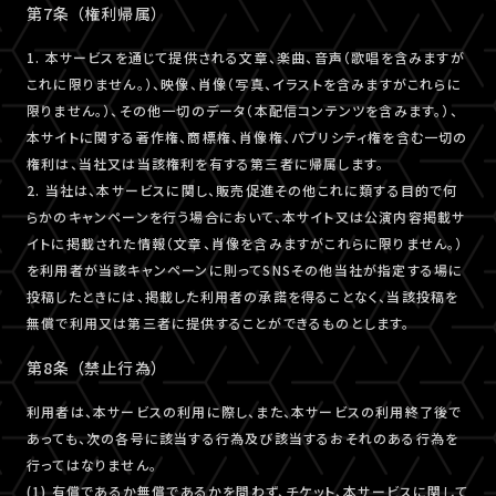
第7条 （権利帰属）
1. 本サービスを通じて提供される文章、楽曲、音声（歌唱を含みますが
これに限りません。）、映像、肖像（写真、イラストを含みますがこれらに
限りません。）、その他一切のデータ（本配信コンテンツを含みます。）、
本サイトに関する著作権、商標権、肖像権、パブリシティ権を含む一切の
権利は、当社又は当該権利を有する第三者に帰属します。
2. 当社は、本サービスに関し、販売促進その他これに類する目的で何
らかのキャンペーンを行う場合において、本サイト又は公演内容掲載サ
イトに掲載された情報（文章、肖像を含みますがこれらに限りません。）
を利用者が当該キャンペーンに則ってSNSその他当社が指定する場に
投稿したときには、掲載した利用者の承諾を得ることなく、当該投稿を
無償で利用又は第三者に提供することができるものとします。
第8条 （禁止行為）
利用者は、本サービスの利用に際し、また、本サービスの利用終了後で
あっても、次の各号に該当する行為及び該当するおそれのある行為を
行ってはなりません。
(1) 有償であるか無償であるかを問わず、チケット、本サービスに関して