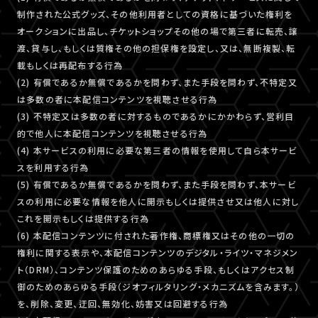
制作された公式グッズ、その他利用者としての資格に基づいた権利を
オークションに出品し、チケットショップその他の場で第三者に転売、譲
渡、貸与し、もしくは質権その他の担保権を設定し、又は、無断複製、転
載もしくは再配布する行為
(2) 有償であるか無償であるかを問わず、また手段を問わず、不特定又
は多数の者に本配信コンテンツを視聴させる行為
(3) 不特定又は多数の者に対するものであるかにかかわらず、営利目
的で他人に本配信コンテンツを視聴させる行為
(4) 本サービスの利用に必要な第三者の情報を使用して自ら本サービ
スを利用する行為
(5) 有償であるか無償であるかを問わず、また手段を問わず、本サービ
スの利用に必要な情報を他人に開示もしくは提供させ又は他人に対し
これを開示もしくは提供する行為
(6) 本配信コンテンツに付された著作権、商標権又はその他の一切の
権利に関する表示や、本配信コンテンツのデジタル・ライツ・マネジメン
ト（DRM）、コンテンツ保護のためのあらゆる手段、もしくはアクセス制
御のためのあらゆる手段（ジオフィルタリング・メカニズムを含みます。）
を、削除、変更、迂回、無効化、妨害又は回避する行為