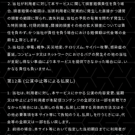
２．当社が利用者に対して本サービスに関して損害賠償責任を負う場
合、損害賠償の範囲は、当該利用者に現実的に発生した直接かつ通常
の損害の範囲に限られ、逸失利益、当社の予見の有無を問わず発生し
た特別損害、付随的損害、間接的損害その他の拡大損害については責
任を負わず、かつ当社が責任を負う場合における賠償額は代金等の金
額を上限とします。
３．当社は、停電、戦争、天災地変、テロリズム、サイバー攻撃、感染症の
蔓延、コンピュータ又はネットワークにおけるバグの発生その他の当社
が支配し得ない事由により本サービスを提供できなかった場合には、い
かなる責任も負いません。
第12条 (公演中止等による払戻し)
1. 当社は、利用者に対し、本サービスにかかる公演の内容変更、延期
又は中止により利用者が本配信コンテンツの全部又は一部を視聴でき
なかった場合には、払戻しの有無、払戻しに関する具体的方法又はそ
の他必要事項を本サイト等にて告知のうえ、払戻しを行うときには、代
金等の全額又は一部を払い戻します。
2. 前項の場合、本サイト等において指定した当初期日までに利用者が