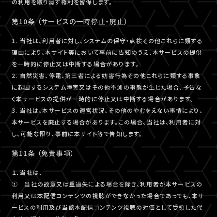
の利用を取り消す権利を留保します。
第10条 （サービスの一時停止・廃止）
1. 当社は、利用者に対し、システムの保守・点検その他これらに類する
理由により、本サイト等において事前に告知のうえ、本サービスの提供
を一時的に停止又は中断する場合があります。
2. 自然災害、停電、第三者による妨害行為その他これらに類する事象
に起因するシステム障害又はその他不測の事態が生じた場合、予告な
く本サービスの提供が一時的に停止又は中断する場合があります。
3. 当社は、本サービスの運営状況、その他のやむをえない事情により、
本サービスを廃止する場合があります。この場合、当社は、利用者に対
し、可能な限り、事前に本サイト等で告知します。
第11条 （免責事項）
１．当社は、
① 当社の故意又は重過失による場合を除き、利用者が本サービスの
利用又は本配信コンテンツの視聴ができなかった場合であっても、本サ
ービスの利用及び当該本配信コンテンツ視聴の対価として受領した代