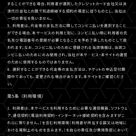
することができる場合、利用者が選択したクレジットカード会社又は決
済代行会社との間で別途締結する契約の規定に従うものとし、当社は
一切の責任を負いません。
5. 利用者は、代金等の支払方法に関してコンビニ払いを選択すること
ができる場合、本サービスの利用と別に、コンビニ払い用に利用者の氏
名及び電話番号の登録が必要となることを予め了承したものとして扱
われます。なお、コンビニ払いのために登録される当該情報は、当該コ
ンビニ払いのためにのみ使用され、当社が本サ―ビス・本サイトの運営
のために使用するものではありません。
6. 選択することができる代金等の支払方法は、チケットの申込受付期
間中であっても、変更される場合があります。本サイトをご確認くださ
い。
第5条 （利用環境）
1. 利用者は、本サービスを利用するために必要な通信機器、ソフトウェ
ア、通信契約（電話利用契約・インターネット接続契約を含みますがこ
れらに限りません。）を含む利用環境（利用者が所在する国又は地域に
おける規制上のものを含みます。）を自らの責任及び費用負担において