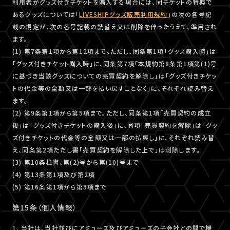
利用者がグッズ付きチケットを購入する場合には、同チケットの特典で
あるグッズについては「
LIVESHIPグッズ販売利用規約
」の次の各号記
載の規定が、次の各号記載の読替え又は削除を伴ったうえで、準用され
ます。
(1) 第7条第1項から第12項まで。ただし、同条第1項「グッズ購入時」は
「グッズ付きチケット購入時」に、同条第7項「本規約第8条第1項第(1)号
に基づき当該グッズについての売買契約を解除し」は「グッズ付きチケッ
トの代金等の全額又は一部を払い戻すことなく」に、それぞれ読み替え
ます。
(2) 第9条第1項から第5項まで。ただし、同条第1項「売買契約の成立
後」は「グッズ付きチケットの購入後」に、同項「売買契約を解除」は「グッ
ズ付きチケットの代金等の全額又は一部の払戻し」に、それぞれ読み替
え、同条第2項ただし書「売買契約を解除した上で」は削除します。
(3) 第10条柱書、第(2)号から第(10)号まで
(4) 第13条第1項及び第2項
(5) 第16条第1項から第3項まで
第15条（個人情報）
1. 当社は、当社並びにアミューズ及びアミューズの子会社との間で機