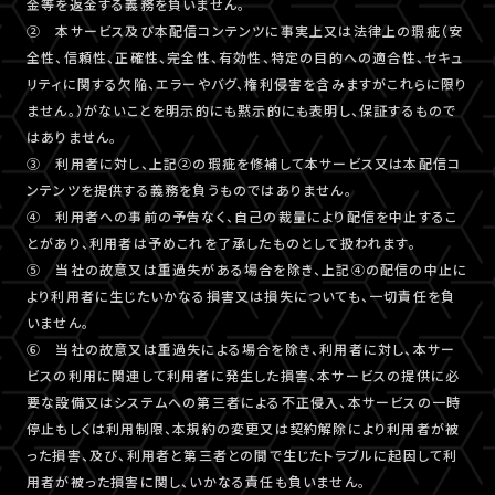
金等を返金する義務を負いません。
② 本サービス及び本配信コンテンツに事実上又は法律上の瑕疵（安
全性、信頼性、正確性、完全性、有効性、特定の目的への適合性、セキュ
リティに関する欠陥、エラーやバグ、権利侵害を含みますがこれらに限り
ません。）がないことを明示的にも黙示的にも表明し、保証するもので
はありません。
③ 利用者に対し、上記②の瑕疵を修補して本サービス又は本配信コ
ンテンツを提供する義務を負うものではありません。
④ 利用者への事前の予告なく、自己の裁量により配信を中止するこ
とがあり、利用者は予めこれを了承したものとして扱われます。
⑤ 当社の故意又は重過失がある場合を除き、上記④の配信の中止に
より利用者に生じたいかなる損害又は損失についても、一切責任を負
いません。
⑥ 当社の故意又は重過失による場合を除き、利用者に対し、本サー
ビスの利用に関連して利用者に発生した損害、本サービスの提供に必
要な設備又はシステムへの第三者による不正侵入、本サービスの一時
停止もしくは利用制限、本規約の変更又は契約解除により利用者が被
った損害、及び、利用者と第三者との間で生じたトラブルに起因して利
用者が被った損害に関し、いかなる責任も負いません。