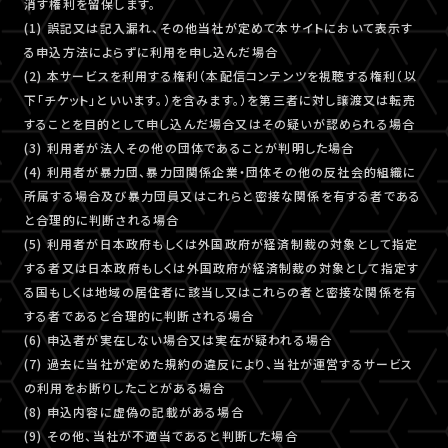
消す権利を留保します。
(1) 誤記又は記入漏れ、その他当社が定めて本サイトにおいて表示す
る申込方法によらずに利用を申し込んだ場合
(2) 本サービスを利用する権利（本配信コンテンツを視聴する権利（以
下「チケット」といいます。）を含みます。）を第三者に対し譲渡又は転売
することを目的として申し込んだ場合又はその疑いが認められる場合
(3) 利用者が法人その他の団体であることが判明した場合
(4) 利用者が暴力団、暴力団関係企業・団体その他の反社会的組織に
所属する場合及び暴力団員又はこれらと密接な関係を有する者である
と合理的に判断される場合
(5) 利用者が日本政府もしくは外国政府が経済制裁の対象として指定
する者又は日本政府もしくは外国政府が経済制裁の対象として指定す
る国もしくは地域の居住者に該当し又はこれらの者と密接な関係を有
する者であると合理的に判断される場合
(6) 申込者が実在しない場合又は実在が疑われる場合
(7) 過去に当社が定めた規約の違反により、当社が運営するサービス
の利用をお断りしたことがある場合
(8) 申込内容に虚偽の記載がある場合
(9) その他、当社が不適当であると判断した場合