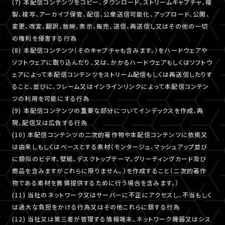
(7) 本配信コンテンツをコピー、ダウンロード、ストリームキャプチャ、複
製、複写、アーカイブ保管、配信、公衆送信可能化、アップロード、公開、
変更、改変、翻訳、放映、表示、販売、送信、再送信し又はその他の一切
の権利を侵害する行為
(8) 本配信コンテンツ（そのキャプチャも含みます。）をハードウェアや
ソフトウェアに取り込んだり、又は、かかるハードウェアもしくはソフトウ
ェアによって本配信コンテンツをストリーム配信もしくは再送信したりす
ること、並びに、フレーム又はインラインリンクによって本配信コンテン
ツの利用を可能にする行為
(9) 本配信コンテンツの重要な部分についてインデックスを作成、再
現、配信又は広告する行為
(10) 本配信コンテンツの二次的著作物や本配信コンテンツに依拠又
は由来しもしくはベースとする素材（モンタージュ、マッシュアップ並び
に類似のビデオ、壁紙、デスクトップテーマ、グリーティングカード及び
商品を含みますがこれらに限りません。）を作成すること（二次的著作
物である素材を無償提供するために行う場合を含みます。）
(11) 当社のネットワーク又はサーバーに不正にアクセスし、不当もしく
は過大な負担をかける行為又はその他これらに類する行為
(12) 当社又は第三者が管理する情報端末、ネットワーク機器又はシス