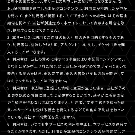
とを予め確認のうえ、本サービスを申し込まなければなりません。な
お、配信期間を終了した本配信コンテンツは、利用者が視聴したか否か
を問わず、また利用者が視聴することができなかった場合にはその理由
如何を問わず、当社が別途定めて本サイトにおいて表示する場合を除
き、視聴することはできません。
3. 本サービスは利用者ご自身の個人利用のみを目的とするものであ
り、利用者は、登録した「A!-ID」アカウント1つに対し、チケット1枚を購
入することができます。
4. 利用者は、当社の責めに帰すべき事由により本配信コンテンツの元
となる公演が中止された場合又は当社が別途定めて本サイトにおいて
表示する場合を除き、申込完了後、申込内容及び支払方法を変更し又
はキャンセルすることはできません。
5. 利用者は、申込時に登録した情報に変更が生じた場合、当社が予め
変更を認める情報に関しては変更することができ、速やかに所定の変
更手続きを行わなければなりません。利用者が変更手続きを怠った結
果、本サービスを受ける機会を喪失するなどその他の不利益を被った
としても、当社は一切責任を負いません。
6. 利用者は、いつでも本サービスの利用を中止し、本サービスを退会す
ることができます。ただし、利用者が本配信コンテンツの配信前又はア