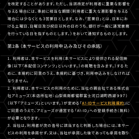
を改定することがあります。ただし、当該改定が利用者に重要な影響を
与える場合には、事前に相当な期間（利用者に重大な悪影響を与える
場合には少なくとも３営業日とします。なお、「営業日」とは、日本にお
ける土曜日、日曜日及び祝日以外の日のうち、銀行が一般に通常業務
を行っている日を指すものとします。）をおいて通知するものとします。
第2条（本サービスの利用申込み及びその承諾）
1. 利用者は、本サービスを利用（本サービスにより提供される配信映
像（以下「本配信コンテンツ」といいます。）の視聴を含みます。）するた
めに、本規約に同意のうえ、本規約に基づき、利用申込みをしなければ
なりません。
2. 利用者は、本サービスの利用のために、当社の親会社である株式会
社アミューズ（本店所在地：山梨県南都留郡富士河口湖町西湖９９７）
（以下「アミューズ」といいます。）が定める「
A!-IDサービス利用規約
」に
ご同意のうえで、アミューズが運営する「A!-ID」への登録手続き（無料）
が必要となります。
3. 当社は、利用者が次の各号に該当すると判断した場合には、本サー
ビスの利用を承諾せず、又は、当社が承諾した後であっても承諾を取り