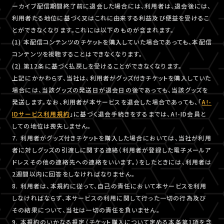
ーカイブ配信期間終了前に退会した場合には、利用者は、退会後には、
利用者たる地位に基づく又はこれに由来する利益及び便益を受けるこ
とができなくなります。これには以下のものが含まれます。
(1) 本配信コンテンツのチケットを購入していた場合であっても、本配信
コンテンツを視聴することはできなくなります。
(2) 第12条に基づく払戻しを受けることができなくなります。
上記にかかわらず、当社は、利用者がグッズ付きチケットを購入していた
場合には、当該グッズの発送日が退会日の後であっても、当該グッズを
発送します。なお、利用者が本サービスを退会した場合であっても、「
A!-
IDサービス利用規約
」に基づく退会手続きをするまでは、A!-ID会員と
しての地位は喪失しません。
7. 利用者がグッズ付きチケットを購入した場合においては、当社が利用
者に対しグッズの引渡しに関する連絡（利用者が登録した電子メールア
ドレスその他の連絡先への連絡をいいます。）をしたときには、利用者は
2週間以内に回答をしなければなりません。
8. 利用者は、本規約に従って、自己の責任において本サービスを利用
しなければならず、本サービスの利用に関して行った一切の行為及び
その結果について、当社は一切の責任を負いません。
9. 本規約のいかなる規定（チケット購入について定める本条第1項を含