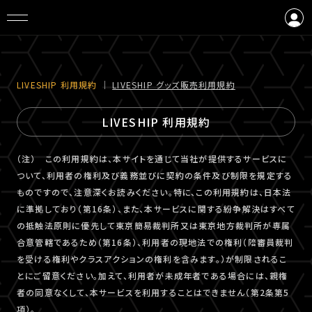
ログイン
会員登録
LIVESHIP 利⽤規約
｜
LIVESHIP グッズ販売利⽤規約
LIVESHIP 利用規約
（注） この利用規約は、本サイトを通じて当社が提供するサービスに
ついて、利用者の権利及び義務並びに契約の条件及び制限を規定する
ものですので、注意深くお読みください。特に、この利用規約は、日本法
に準拠しており（第16条）、また、本サービスに関する紛争解決はすべて
の抵触法原則に優先して東京簡易裁判所又は東京地方裁判所が専属
合意管轄であるため（第16条）、利用者の現地法での権利（陪審員裁判
を受ける権利やクラスアクションの権利を含みます。）が制限されるこ
とにご留意ください。加えて、利用者が未成年者である場合には、親権
者の同意なくして、本サービスを利用することはできません（第2条第5
項）。