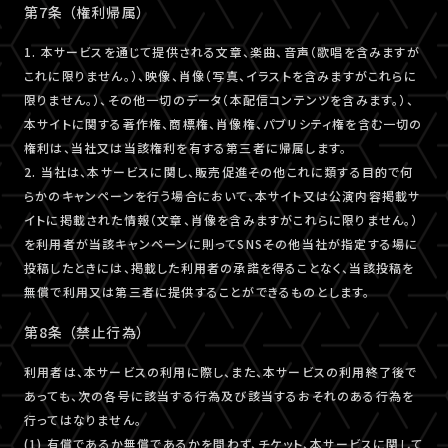
第7条 （権利帰属）
1. 本サービスを通じて提供される文章、楽曲、音声（歌唱を含みますが
これに限りません。）、映像、肖像（写真、イラストを含みますがこれらに
限りません。）、その他一切のデータ（本配信コンテンツを含みます。）、
本サイトに関する著作権、商標権、肖像権、パブリシティ権を含む一切の
権利は、当社又は当該権利を有する第三者に帰属します。
2. 当社は、本サービスに関し、販売促進その他これに類する目的で何
らかのキャンペーンを行う場合において、本サイト又は公演内容掲載サ
イトに掲載された情報（文章、肖像を含みますがこれらに限りません。）
を利用者が当該キャンペーンに則ってSNSその他当社が指定する場に
投稿したときには、掲載した利用者の承諾を得ることなく、当該投稿を
無償で利用又は第三者に提供することができるものとします。
第8条 （禁止行為）
利用者は、本サービスの利用に際し、また、本サービスの利用終了後で
あっても、次の各号に該当する行為及び該当するおそれのある行為を
行ってはなりません。
(1) 有償であるか無償であるかを問わず、チケット、本サービスに関して