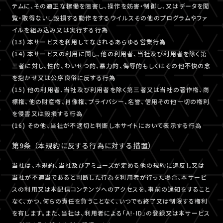
テムに、その適正な稼働を阻害し、操作を妨害・制御し、又はデータを閲
覧・取得ないし毀損する動作をするウイルスその他のプログラムやファ
イルを組み込み又は実行する行為
(13) 本サービスを利用してなされるあらゆる営業行為
(14) 本サービスの利用に関し、他の利用者、当社及び利用者を除く第
三者に対し、性的、わいせつ的、暴力的、侮辱的もしくはその他不快の念
を抱かせ又は公序良俗に反する行為
(15) 他の利用者、当社及び利用者を除く第三者又は当社の著作権、商
標権、他の財産権、肖像権、プライバシー、名誉、信用その他一切の権利
を侵害又は毀損する行為
(16) その他、当社が不適切と判断し本サイトにおいて表示する行為
第9条 （本規約に反する行為に対する措置）
当社は、本規約、当社及びアミューズが定める他の規約に違反し又は
当社が不適当であると判断した行為を利用者が行った場合、本サービ
スの利用又は本配信コンテンツへのアクセスを、事前の通知をすること
なく、かつ、何らの責任を負うことなく、いつでも終了又は制限する権利
を有します。また、当社は、利用者による「A!-ID」の登録又は本サービス