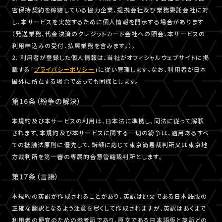
密保持契約を締結している協力企業、提携会社及び業務委託会社に対
し、本サービスを実施するために個人情報を開示する場合があります
（発送業務、代金決済のクレジットカード会社への照会、本サービスの
利用申込みの受付、払戻業務を含みます。）。
2. 利用者が登録した個人情報は、当社がオフィシャルウェブサイトに掲
載する「
プライバシーポリシー
」に従い管理します。なお、利用者が日本
国外に所在する場合であっても同様とします。
第16条（紛争の解決）
本規約及び本サービスの利用は、日本法に準拠し、同法に従って解釈
されます。本規約及び本サービスに関する一切の紛争は、適用あるすべ
ての抵触法原則に優先して、訴額に応じて東京簡易裁判所又は東京地
方裁判所を第一審の専属的合意管轄裁判所とします。
第17条（言語）
本規約の英訳が作成されることがあり、英訳は原文である日本語版の
正確な翻訳となるよう注意を尽くして作成されますが、英訳はあくまで
利用者の便宜のための参考訳であり、原文である日本語版と英訳との