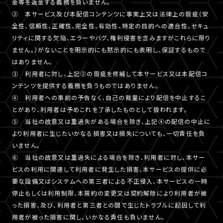
金等を返金する義務を負いません。
② 本サービス及び本配信コンテンツに事実上又は法律上の瑕疵（安
全性、信頼性、正確性、完全性、有効性、特定の目的への適合性、セキュ
リティに関する欠陥、エラーやバグ、権利侵害を含みますがこれらに限り
ません。）がないことを明示的にも黙示的にも表明し、保証するもので
はありません。
③ 利用者に対し、上記②の瑕疵を修補して本サービス又は本配信コ
ンテンツを提供する義務を負うものではありません。
④ 利用者への事前の予告なく、自己の裁量により配信を中止するこ
とがあり、利用者は予めこれを了承したものとして扱われます。
⑤ 当社の故意又は重過失がある場合を除き、上記④の配信の中止に
より利用者に生じたいかなる損害又は損失についても、一切責任を負
いません。
⑥ 当社の故意又は重過失による場合を除き、利用者に対し、本サー
ビスの利用に関連して利用者に発生した損害、本サービスの提供に必
要な設備又はシステムへの第三者による不正侵入、本サービスの一時
停止もしくは利用制限、本規約の変更又は契約解除により利用者が被
った損害、及び、利用者と第三者との間で生じたトラブルに起因して利
用者が被った損害に関し、いかなる責任も負いません。