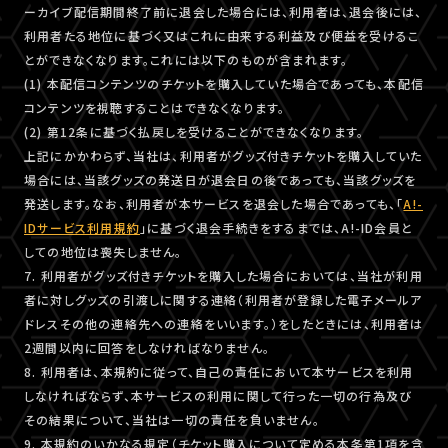
ーカイブ配信期間終了前に退会した場合には、利用者は、退会後には、
利用者たる地位に基づく又はこれに由来する利益及び便益を受けるこ
とができなくなります。これには以下のものが含まれます。
(1) 本配信コンテンツのチケットを購入していた場合であっても、本配信
コンテンツを視聴することはできなくなります。
(2) 第12条に基づく払戻しを受けることができなくなります。
上記にかかわらず、当社は、利用者がグッズ付きチケットを購入していた
場合には、当該グッズの発送日が退会日の後であっても、当該グッズを
発送します。なお、利用者が本サービスを退会した場合であっても、「
A!-
IDサービス利用規約
」に基づく退会手続きをするまでは、A!-ID会員と
しての地位は喪失しません。
7. 利用者がグッズ付きチケットを購入した場合においては、当社が利用
者に対しグッズの引渡しに関する連絡（利用者が登録した電子メールア
ドレスその他の連絡先への連絡をいいます。）をしたときには、利用者は
2週間以内に回答をしなければなりません。
8. 利用者は、本規約に従って、自己の責任において本サービスを利用
しなければならず、本サービスの利用に関して行った一切の行為及び
その結果について、当社は一切の責任を負いません。
9. 本規約のいかなる規定（チケット購入について定める本条第1項を含