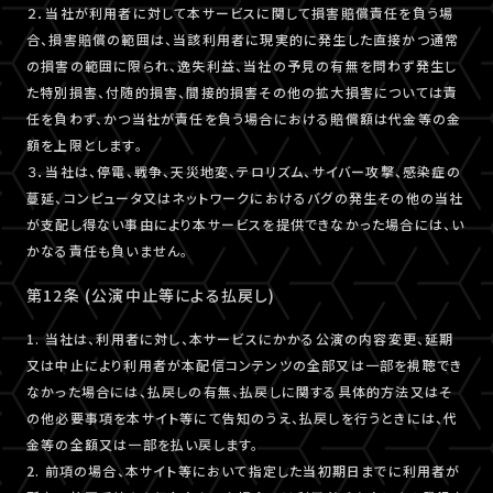
２．当社が利用者に対して本サービスに関して損害賠償責任を負う場
合、損害賠償の範囲は、当該利用者に現実的に発生した直接かつ通常
の損害の範囲に限られ、逸失利益、当社の予見の有無を問わず発生し
た特別損害、付随的損害、間接的損害その他の拡大損害については責
任を負わず、かつ当社が責任を負う場合における賠償額は代金等の金
額を上限とします。
３．当社は、停電、戦争、天災地変、テロリズム、サイバー攻撃、感染症の
蔓延、コンピュータ又はネットワークにおけるバグの発生その他の当社
が支配し得ない事由により本サービスを提供できなかった場合には、い
かなる責任も負いません。
第12条 (公演中止等による払戻し)
1. 当社は、利用者に対し、本サービスにかかる公演の内容変更、延期
又は中止により利用者が本配信コンテンツの全部又は一部を視聴でき
なかった場合には、払戻しの有無、払戻しに関する具体的方法又はそ
の他必要事項を本サイト等にて告知のうえ、払戻しを行うときには、代
金等の全額又は一部を払い戻します。
2. 前項の場合、本サイト等において指定した当初期日までに利用者が