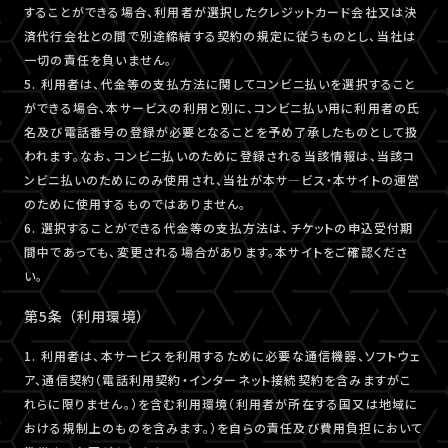
することができる場合、利用者が選択したクレジットカード会社又は決
済代行会社との間で別途締結する契約の規定に従うものとし、当社は
一切の責任を負いません。
5. 利用者は、代金等の支払方法に関してコンビニ払いを選択すること
ができる場合、本サービスの利用と別に、コンビニ払い用に利用者の氏
名及び電話番号の登録が必要となることを予め了承したものとして扱
われます。なお、コンビニ払いのために登録される当該情報は、当該コ
ンビニ払いのためにのみ使用され、当社が本サ―ビス・本サイトの運営
のために使用するものではありません。
6. 選択することができる代金等の支払方法は、チケットの申込受付期
間中であっても、変更される場合があります。本サイトをご確認くださ
い。
第5条 （利用環境）
1. 利用者は、本サービスを利用するために必要な通信機器、ソフトウェ
ア、通信契約（電話利用契約・インターネット接続契約を含みますがこ
れらに限りません。）を含む利用環境（利用者が所在する国又は地域に
おける規制上のものを含みます。）を自らの責任及び費用負担において