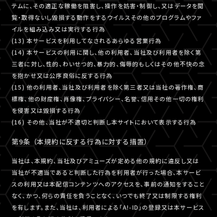
テムに、その適正な稼働を阻害し、操作を妨害・制御し、又はデータを閲
覧・取得ないし毀損する動作をするウイルスその他のプログラムやファ
イルを組み込み又は実行する行為
(13) 本サービスを利用してなされるあらゆる営業行為
(14) 本サービスの利用に関し、他の利用者、当社及び利用者を除く第
三者に対し、性的、わいせつ的、暴力的、侮辱的もしくはその他不快の念
を抱かせ又は公序良俗に反する行為
(15) 他の利用者、当社及び利用者を除く第三者又は当社の著作権、商
標権、他の財産権、肖像権、プライバシー、名誉、信用その他一切の権利
を侵害又は毀損する行為
(16) その他、当社が不適切と判断し本サイトにおいて表示する行為
第9条 （本規約に反する行為に対する措置）
当社は、本規約、当社及びアミューズが定める他の規約に違反し又は
当社が不適当であると判断した行為を利用者が行った場合、本サービ
スの利用又は本配信コンテンツへのアクセスを、事前の通知をすること
なく、かつ、何らの責任を負うことなく、いつでも終了又は制限する権利
を有します。また、当社は、利用者による「A!-ID」の登録又は本サービス