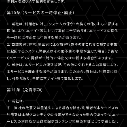
の利用を取り消す権利を留保します。
第10条 （サービスの一時停止・廃止）
1. 当社は、利用者に対し、システムの保守・点検その他これらに類する
理由により、本サイト等において事前に告知のうえ、本サービスの提供
を一時的に停止又は中断する場合があります。
2. 自然災害、停電、第三者による妨害行為その他これらに類する事象
に起因するシステム障害又はその他不測の事態が生じた場合、予告な
く本サービスの提供が一時的に停止又は中断する場合があります。
3. 当社は、本サービスの運営状況、その他のやむをえない事情により、
本サービスを廃止する場合があります。この場合、当社は、利用者に対
し、可能な限り、事前に本サイト等で告知します。
第11条 （免責事項）
１．当社は、
① 当社の故意又は重過失による場合を除き、利用者が本サービスの
利用又は本配信コンテンツの視聴ができなかった場合であっても、本サ
ービスの利用及び当該本配信コンテンツ視聴の対価として受領した代