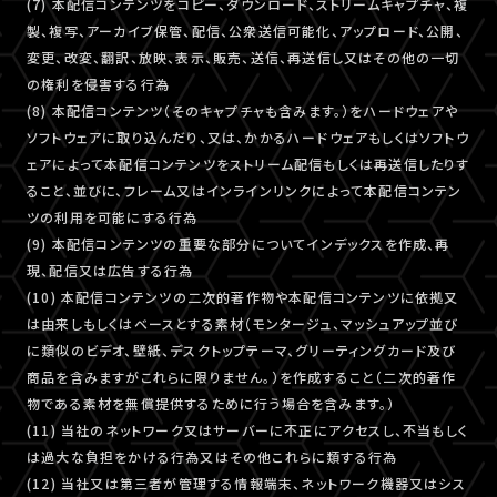
(7) 本配信コンテンツをコピー、ダウンロード、ストリームキャプチャ、複
製、複写、アーカイブ保管、配信、公衆送信可能化、アップロード、公開、
変更、改変、翻訳、放映、表示、販売、送信、再送信し又はその他の一切
の権利を侵害する行為
(8) 本配信コンテンツ（そのキャプチャも含みます。）をハードウェアや
ソフトウェアに取り込んだり、又は、かかるハードウェアもしくはソフトウ
ェアによって本配信コンテンツをストリーム配信もしくは再送信したりす
ること、並びに、フレーム又はインラインリンクによって本配信コンテン
ツの利用を可能にする行為
(9) 本配信コンテンツの重要な部分についてインデックスを作成、再
現、配信又は広告する行為
(10) 本配信コンテンツの二次的著作物や本配信コンテンツに依拠又
は由来しもしくはベースとする素材（モンタージュ、マッシュアップ並び
に類似のビデオ、壁紙、デスクトップテーマ、グリーティングカード及び
商品を含みますがこれらに限りません。）を作成すること（二次的著作
物である素材を無償提供するために行う場合を含みます。）
(11) 当社のネットワーク又はサーバーに不正にアクセスし、不当もしく
は過大な負担をかける行為又はその他これらに類する行為
(12) 当社又は第三者が管理する情報端末、ネットワーク機器又はシス