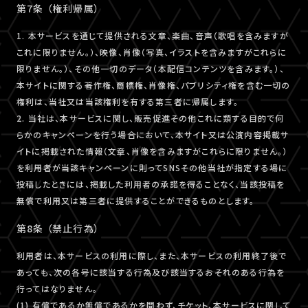
第7条 （権利帰属）
1. 本サービスを通じて提供される文章、楽曲、音声（歌唱を含みますが
これに限りません。）、映像、肖像（写真、イラストを含みますがこれらに
限りません。）、その他一切のデータ（本配信コンテンツを含みます。）、
本サイトに関する著作権、商標権、肖像権、パブリシティ権を含む一切の
権利は、当社又は当該権利を有する第三者に帰属します。
2. 当社は、本サービスに関し、販売促進その他これに類する目的で何
らかのキャンペーンを行う場合において、本サイト又は公演内容掲載サ
イトに掲載された情報（文章、肖像を含みますがこれらに限りません。）
を利用者が当該キャンペーンに則ってSNSその他当社が指定する場に
投稿したときには、掲載した利用者の承諾を得ることなく、当該投稿を
無償で利用又は第三者に提供することができるものとします。
第8条 （禁止行為）
利用者は、本サービスの利用に際し、また、本サービスの利用終了後で
あっても、次の各号に該当する行為及び該当するおそれのある行為を
行ってはなりません。
(1) 有償であるか無償であるかを問わず、チケット、本サービスに関して