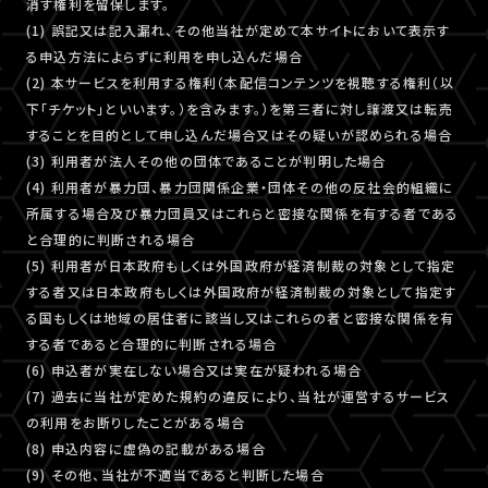
消す権利を留保します。
(1) 誤記又は記入漏れ、その他当社が定めて本サイトにおいて表示す
る申込方法によらずに利用を申し込んだ場合
(2) 本サービスを利用する権利（本配信コンテンツを視聴する権利（以
下「チケット」といいます。）を含みます。）を第三者に対し譲渡又は転売
することを目的として申し込んだ場合又はその疑いが認められる場合
(3) 利用者が法人その他の団体であることが判明した場合
(4) 利用者が暴力団、暴力団関係企業・団体その他の反社会的組織に
所属する場合及び暴力団員又はこれらと密接な関係を有する者である
と合理的に判断される場合
(5) 利用者が日本政府もしくは外国政府が経済制裁の対象として指定
する者又は日本政府もしくは外国政府が経済制裁の対象として指定す
る国もしくは地域の居住者に該当し又はこれらの者と密接な関係を有
する者であると合理的に判断される場合
(6) 申込者が実在しない場合又は実在が疑われる場合
(7) 過去に当社が定めた規約の違反により、当社が運営するサービス
の利用をお断りしたことがある場合
(8) 申込内容に虚偽の記載がある場合
(9) その他、当社が不適当であると判断した場合