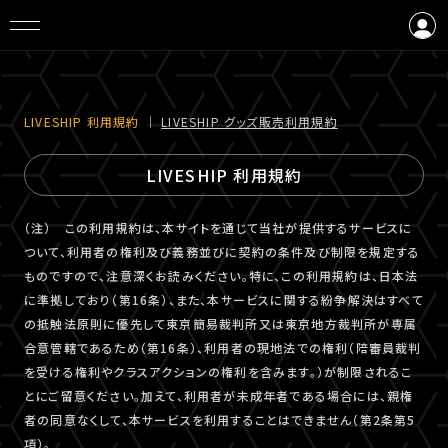
ログイン
会員登録
LIVESHIP 利⽤規約
｜
LIVESHIP グッズ販売利⽤規約
LIVESHIP 利用規約
（注） この利用規約は、本サイトを通じて当社が提供するサービスに
ついて、利用者の権利及び義務並びに契約の条件及び制限を規定する
ものですので、注意深くお読みください。特に、この利用規約は、日本法
に準拠しており（第16条）、また、本サービスに関する紛争解決はすべて
の抵触法原則に優先して東京簡易裁判所又は東京地方裁判所が専属
合意管轄であるため（第16条）、利用者の現地法での権利（陪審員裁判
を受ける権利やクラスアクションの権利を含みます。）が制限されるこ
とにご留意ください。加えて、利用者が未成年者である場合には、親権
者の同意なくして、本サービスを利用することはできません（第2条第5
項）。