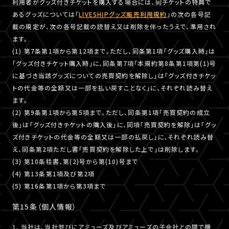
利用者がグッズ付きチケットを購入する場合には、同チケットの特典で
あるグッズについては「
LIVESHIPグッズ販売利用規約
」の次の各号記
載の規定が、次の各号記載の読替え又は削除を伴ったうえで、準用され
ます。
(1) 第7条第1項から第12項まで。ただし、同条第1項「グッズ購入時」は
「グッズ付きチケット購入時」に、同条第7項「本規約第8条第1項第(1)号
に基づき当該グッズについての売買契約を解除し」は「グッズ付きチケッ
トの代金等の全額又は一部を払い戻すことなく」に、それぞれ読み替え
ます。
(2) 第9条第1項から第5項まで。ただし、同条第1項「売買契約の成立
後」は「グッズ付きチケットの購入後」に、同項「売買契約を解除」は「グッ
ズ付きチケットの代金等の全額又は一部の払戻し」に、それぞれ読み替
え、同条第2項ただし書「売買契約を解除した上で」は削除します。
(3) 第10条柱書、第(2)号から第(10)号まで
(4) 第13条第1項及び第2項
(5) 第16条第1項から第3項まで
第15条（個人情報）
1. 当社は、当社並びにアミューズ及びアミューズの子会社との間で機