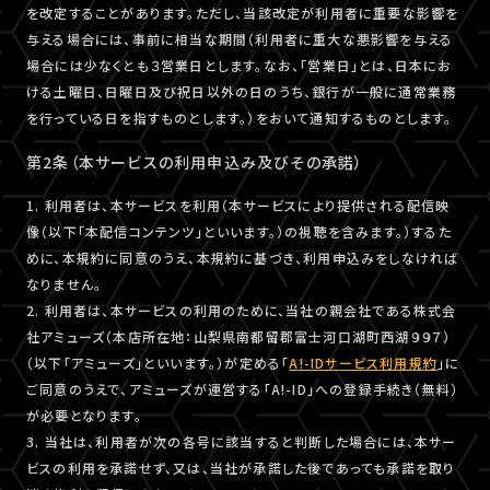
を改定することがあります。ただし、当該改定が利用者に重要な影響を
与える場合には、事前に相当な期間（利用者に重大な悪影響を与える
場合には少なくとも３営業日とします。なお、「営業日」とは、日本にお
ける土曜日、日曜日及び祝日以外の日のうち、銀行が一般に通常業務
を行っている日を指すものとします。）をおいて通知するものとします。
第2条（本サービスの利用申込み及びその承諾）
1. 利用者は、本サービスを利用（本サービスにより提供される配信映
像（以下「本配信コンテンツ」といいます。）の視聴を含みます。）するた
めに、本規約に同意のうえ、本規約に基づき、利用申込みをしなければ
なりません。
2. 利用者は、本サービスの利用のために、当社の親会社である株式会
社アミューズ（本店所在地：山梨県南都留郡富士河口湖町西湖９９７）
（以下「アミューズ」といいます。）が定める「
A!-IDサービス利用規約
」に
ご同意のうえで、アミューズが運営する「A!-ID」への登録手続き（無料）
が必要となります。
3. 当社は、利用者が次の各号に該当すると判断した場合には、本サー
ビスの利用を承諾せず、又は、当社が承諾した後であっても承諾を取り