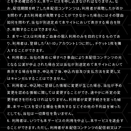
とを予め確認のうえ、本サービスを申し込まなければなりません。な
お、配信期間を終了した本配信コンテンツは、利用者が視聴したか否か
を問わず、また利用者が視聴することができなかった場合にはその理由
如何を問わず、当社が別途定めて本サイトにおいて表示する場合を除
き、視聴することはできません。
3. 本サービスは利用者ご自身の個人利用のみを目的とするものであ
り、利用者は、登録した「A!-ID」アカウント1つに対し、チケット1枚を購
入することができます。
4. 利用者は、当社の責めに帰すべき事由により本配信コンテンツの元
となる公演が中止された場合又は当社が別途定めて本サイトにおいて
表示する場合を除き、申込完了後、申込内容及び支払方法を変更し又
はキャンセルすることはできません。
5. 利用者は、申込時に登録した情報に変更が生じた場合、当社が予め
変更を認める情報に関しては変更することができ、速やかに所定の変
更手続きを行わなければなりません。利用者が変更手続きを怠った結
果、本サービスを受ける機会を喪失するなどその他の不利益を被った
としても、当社は一切責任を負いません。
6. 利用者は、いつでも本サービスの利用を中止し、本サービスを退会す
ることができます。ただし、利用者が本配信コンテンツの配信前又はア