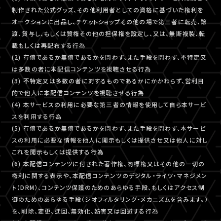
制作された公式グッズ、その他利用者としての資格に基づいた権利を
オークションに出品し、チケットショップその他の場で第三者に転売、譲
渡、貸与し、もしくは質権その他の担保権を設定し、又は、無断複製、転
載もしくは再配布する行為
(2) 有償であるか無償であるかを問わず、また手段を問わず、不特定又
は多数の者に本配信コンテンツを視聴させる行為
(3) 不特定又は多数の者に対するものであるかにかかわらず、営利目
的で他人に本配信コンテンツを視聴させる行為
(4) 本サービスの利用に必要な第三者の情報を使用して自ら本サービ
スを利用する行為
(5) 有償であるか無償であるかを問わず、また手段を問わず、本サービ
スの利用に必要な情報を他人に開示もしくは提供させ又は他人に対し
これを開示もしくは提供する行為
(6) 本配信コンテンツに付された著作権、商標権又はその他の一切の
権利に関する表示や、本配信コンテンツのデジタル・ライツ・マネジメン
ト（DRM）、コンテンツ保護のためのあらゆる手段、もしくはアクセス制
御のためのあらゆる手段（ジオフィルタリング・メカニズムを含みます。）
を、削除、変更、迂回、無効化、妨害又は回避する行為