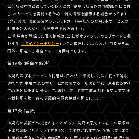
密保持契約を締結している協力企業、提携会社及び業務委託会社に対
し、本サービスを実施するために個人情報を開示する場合があります
（発送業務、代金決済のクレジットカード会社への照会、本サービスの
利用申込みの受付、払戻業務を含みます。）。
2. 利用者が登録した個人情報は、当社がオフィシャルウェブサイトに掲
載する「
プライバシーポリシー
」に従い管理します。なお、利用者が日本
国外に所在する場合であっても同様とします。
第16条（紛争の解決）
本規約及び本サービスの利用は、日本法に準拠し、同法に従って解釈
されます。本規約及び本サービスに関する一切の紛争は、適用あるすべ
ての抵触法原則に優先して、訴額に応じて東京簡易裁判所又は東京地
方裁判所を第一審の専属的合意管轄裁判所とします。
第17条（言語）
本規約の英訳が作成されることがあり、英訳は原文である日本語版の
正確な翻訳となるよう注意を尽くして作成されますが、英訳はあくまで
利用者の便宜のための参考訳であり、原文である日本語版と英訳との