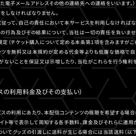
た電子メールアドレスその他の連絡先への連絡をいいます。）
をしなければなりません。
約に従って、自己の責任において本サービスを利用しなければ
の行為及びその結果について、当社は一切の責任を負いませ
る規定（チケット購入について定める本条第1項を含みますがこ
ンツを無料又は本規約が定める代金等よりも低廉な価格で自
がないことを保証又は示唆したり、当社がこれらを行う権利
ビスの利用料金及びその支払い）
ービスの利用にあたり、本配信コンテンツの視聴を希望する場
イト等で表示して周知する各手数料、課金及びそれらに適用
ついてグッズの引渡しに送料が生じる場合には当該送料（以下