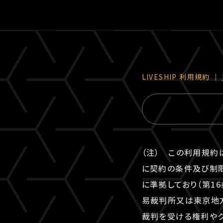
LIVESHIP 利⽤規約
｜
（注） この利用規約
に契約の条件及び制限
に準拠しており（第1
易裁判所又は東京地方
裁判を受ける権利やク