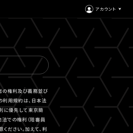
アカウント
ログイン
会員登録
用者の権利及び義務並び
の利用規約は、日本法
原則に優先して東京簡
地法での権利（陪審員
意ください。加えて、利