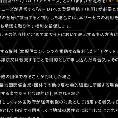
西湖９９７）（以下「アミューズ」といいます。）が定める「
A!
ューズが運営する「A!-ID」への登録手続き（無料）が必要と
が次の各号に該当すると判断した場合には、本サービスの利用
も承諾を取り消す権利を留保します。
漏れ、その他当社が定めて本サイトにおいて表示する申込方法
利用する権利（本配信コンテンツを視聴する権利（以下「チケット
し譲渡又は転売することを目的として申し込んだ場合又はそ
その他の団体であることが判明した場合
団、暴力団関係企業・団体その他の反社会的組織に所属する場
有する者であると合理的に判断される場合
政府もしくは外国政府が経済制裁の対象として指定する者又は
象として指定する国もしくは地域の居住者に該当し又はこれ