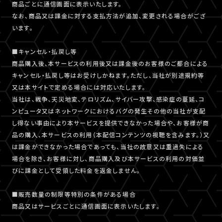
商品ごとに通信画面に表示いたします。
なお、商品又は課金に対する支払方法が追加、変更される場合がござ
います。
■キャンセル・払戻し等
商品購入後、本サービスの利用後又は課金後のお客様のご都合による
キャンセル・払戻し等はお受けしかねます。ただし、当社が別途規約等
又は本サイトで定める場合には対応いたします。
当社は、戦争、天災地変、テロリズム、サイバー攻撃、感染症の蔓延、コ
ンピュータ又はネットワークにおけるバグの発生その他の当社が支配
し得ない事由により本サービスを提供できなかった場合や、お客様が商
品の購入、本サービスの利用（本配信コンテンツの視聴を含みます。）又
は課金ができなかった場合であっても、当社の故意又は重過失による
場合を除き、お客様に対し、商品購入及び本サービスの利用の対価並
びに課金として受領した料金を返金しません。
■販売数量の制限等特別の条件がある場合
商品又はサービスごとに通信画面に表示いたします。