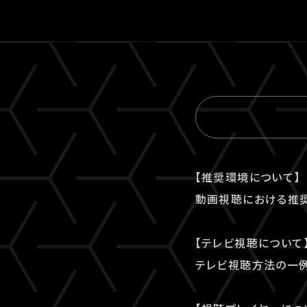
【推奨環境について】
動画視聴における推
【テレビ視聴について
テレビ視聴⽅法の⼀