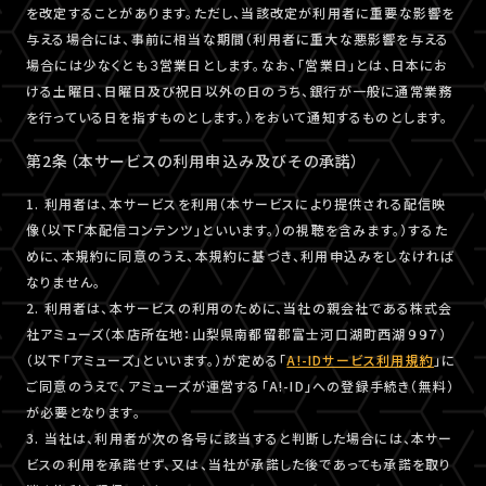
を改定することがあります。ただし、当該改定が利用者に重要な影響を
与える場合には、事前に相当な期間（利用者に重大な悪影響を与える
場合には少なくとも３営業日とします。なお、「営業日」とは、日本にお
ける土曜日、日曜日及び祝日以外の日のうち、銀行が一般に通常業務
を行っている日を指すものとします。）をおいて通知するものとします。
第2条（本サービスの利用申込み及びその承諾）
1. 利用者は、本サービスを利用（本サービスにより提供される配信映
像（以下「本配信コンテンツ」といいます。）の視聴を含みます。）するた
めに、本規約に同意のうえ、本規約に基づき、利用申込みをしなければ
なりません。
2. 利用者は、本サービスの利用のために、当社の親会社である株式会
社アミューズ（本店所在地：山梨県南都留郡富士河口湖町西湖９９７）
（以下「アミューズ」といいます。）が定める「
A!-IDサービス利用規約
」に
ご同意のうえで、アミューズが運営する「A!-ID」への登録手続き（無料）
が必要となります。
3. 当社は、利用者が次の各号に該当すると判断した場合には、本サー
ビスの利用を承諾せず、又は、当社が承諾した後であっても承諾を取り