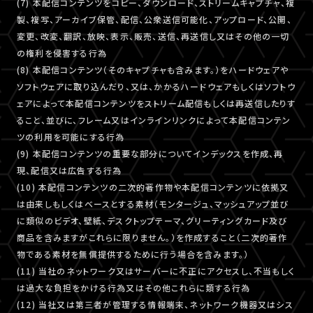
(7) 本配信コンテンツをコピー、ダウンロード、ストリームキャプチャ、複
製、複写、アーカイブ保管、配信、公衆送信可能化、アップロード、公開、
変更、改変、翻訳、放映、表示、販売、送信、再送信し又はその他の一切
の権利を侵害する行為
(8) 本配信コンテンツ（そのキャプチャも含みます。）をハードウェアや
ソフトウェアに取り込んだり、又は、かかるハードウェアもしくはソフトウ
ェアによって本配信コンテンツをストリーム配信もしくは再送信したりす
ること、並びに、フレーム又はインラインリンクによって本配信コンテン
ツの利用を可能にする行為
(9) 本配信コンテンツの重要な部分についてインデックスを作成、再
現、配信又は広告する行為
(10) 本配信コンテンツの二次的著作物や本配信コンテンツに依拠又
は由来しもしくはベースとする素材（モンタージュ、マッシュアップ並び
に類似のビデオ、壁紙、デスクトップテーマ、グリーティングカード及び
商品を含みますがこれらに限りません。）を作成すること（二次的著作
物である素材を無償提供するために行う場合を含みます。）
(11) 当社のネットワーク又はサーバーに不正にアクセスし、不当もしく
は過大な負担をかける行為又はその他これらに類する行為
(12) 当社又は第三者が管理する情報端末、ネットワーク機器又はシス