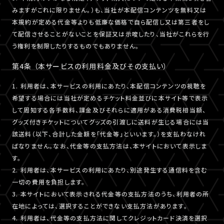
みますがこれに限りません。）も、当社が本配信コンテンツを無料又は
本規約が定める代金等よりも低廉な価格で自ら配信し又は第三者をし
て配信させることがないことを保証又は示唆したり、当社がこれらを行
う権利を制限したりするものでもありません。
第4条 （本サービスの利用料金及びその支払い）
1. 利用者は、本サービスの利用にあたり、本配信コンテンツの視聴を
希望する場合には当社が定めるチケット料金並びに本サイト等で表示
して周知する各手数料、課金及びそれらに適用がある消費税相当額、
グッズ付きチケットについてグッズの引渡しに送料が生じる場合には当
該送料（以下、合計した金額を「代金等」といいます。）を支払わなけれ
ばなりません。なお、代金等の支払方法は、本サイトにおいて表示しま
す。
2. 利用者は、本サービスの利用にあたり、別途発生する通信料を含む
一切の費用を負担します。
3. 本サイトにおいて表示される代金等の支払方法のうち、利用者の所
在地によっては、選択することができない支払方法があります。
4. 利用者は、代金等の支払方法に関してクレジットカード決済を選択