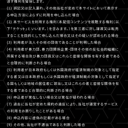
消す権利を留保します。
(1) 誤記又は記入漏れ、その他当社が定めて本サイトにおいて表示す
る申込方法によらずに利用を申し込んだ場合
(2) 本サービスを利用する権利（本配信コンテンツを視聴する権利（以
下「チケット」といいます。）を含みます。）を第三者に対し譲渡又は転売
することを目的として申し込んだ場合又はその疑いが認められる場合
(3) 利用者が法人その他の団体であることが判明した場合
(4) 利用者が暴力団、暴力団関係企業・団体その他の反社会的組織に
所属する場合及び暴力団員又はこれらと密接な関係を有する者である
と合理的に判断される場合
(5) 利用者が日本政府もしくは外国政府が経済制裁の対象として指定
する者又は日本政府もしくは外国政府が経済制裁の対象として指定す
る国もしくは地域の居住者に該当し又はこれらの者と密接な関係を有
する者であると合理的に判断される場合
(6) 申込者が実在しない場合又は実在が疑われる場合
(7) 過去に当社が定めた規約の違反により、当社が運営するサービス
の利用をお断りしたことがある場合
(8) 申込内容に虚偽の記載がある場合
(9) その他、当社が不適当であると判断した場合