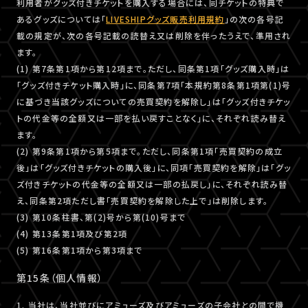
利用者がグッズ付きチケットを購入する場合には、同チケットの特典で
あるグッズについては「
LIVESHIPグッズ販売利用規約
」の次の各号記
載の規定が、次の各号記載の読替え又は削除を伴ったうえで、準用され
ます。
(1) 第7条第1項から第12項まで。ただし、同条第1項「グッズ購入時」は
「グッズ付きチケット購入時」に、同条第7項「本規約第8条第1項第(1)号
に基づき当該グッズについての売買契約を解除し」は「グッズ付きチケッ
トの代金等の全額又は一部を払い戻すことなく」に、それぞれ読み替え
ます。
(2) 第9条第1項から第5項まで。ただし、同条第1項「売買契約の成立
後」は「グッズ付きチケットの購入後」に、同項「売買契約を解除」は「グッ
ズ付きチケットの代金等の全額又は一部の払戻し」に、それぞれ読み替
え、同条第2項ただし書「売買契約を解除した上で」は削除します。
(3) 第10条柱書、第(2)号から第(10)号まで
(4) 第13条第1項及び第2項
(5) 第16条第1項から第3項まで
第15条（個人情報）
1. 当社は、当社並びにアミューズ及びアミューズの子会社との間で機