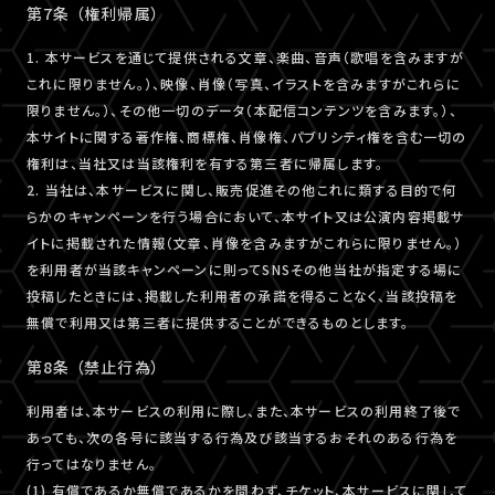
第7条 （権利帰属）
1. 本サービスを通じて提供される文章、楽曲、音声（歌唱を含みますが
これに限りません。）、映像、肖像（写真、イラストを含みますがこれらに
限りません。）、その他一切のデータ（本配信コンテンツを含みます。）、
本サイトに関する著作権、商標権、肖像権、パブリシティ権を含む一切の
権利は、当社又は当該権利を有する第三者に帰属します。
2. 当社は、本サービスに関し、販売促進その他これに類する目的で何
らかのキャンペーンを行う場合において、本サイト又は公演内容掲載サ
イトに掲載された情報（文章、肖像を含みますがこれらに限りません。）
を利用者が当該キャンペーンに則ってSNSその他当社が指定する場に
投稿したときには、掲載した利用者の承諾を得ることなく、当該投稿を
無償で利用又は第三者に提供することができるものとします。
第8条 （禁止行為）
利用者は、本サービスの利用に際し、また、本サービスの利用終了後で
あっても、次の各号に該当する行為及び該当するおそれのある行為を
行ってはなりません。
(1) 有償であるか無償であるかを問わず、チケット、本サービスに関して