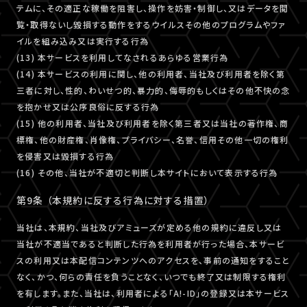
テムに、その適正な稼働を阻害し、操作を妨害・制御し、又はデータを閲
覧・取得ないし毀損する動作をするウイルスその他のプログラムやファ
イルを組み込み又は実行する行為
(13) 本サービスを利用してなされるあらゆる営業行為
(14) 本サービスの利用に関し、他の利用者、当社及び利用者を除く第
三者に対し、性的、わいせつ的、暴力的、侮辱的もしくはその他不快の念
を抱かせ又は公序良俗に反する行為
(15) 他の利用者、当社及び利用者を除く第三者又は当社の著作権、商
標権、他の財産権、肖像権、プライバシー、名誉、信用その他一切の権利
を侵害又は毀損する行為
(16) その他、当社が不適切と判断し本サイトにおいて表示する行為
第9条 （本規約に反する行為に対する措置）
当社は、本規約、当社及びアミューズが定める他の規約に違反し又は
当社が不適当であると判断した行為を利用者が行った場合、本サービ
スの利用又は本配信コンテンツへのアクセスを、事前の通知をすること
なく、かつ、何らの責任を負うことなく、いつでも終了又は制限する権利
を有します。また、当社は、利用者による「A!-ID」の登録又は本サービス