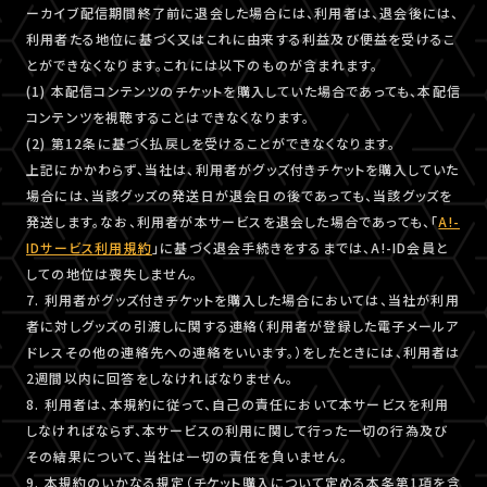
ーカイブ配信期間終了前に退会した場合には、利用者は、退会後には、
利用者たる地位に基づく又はこれに由来する利益及び便益を受けるこ
とができなくなります。これには以下のものが含まれます。
(1) 本配信コンテンツのチケットを購入していた場合であっても、本配信
コンテンツを視聴することはできなくなります。
(2) 第12条に基づく払戻しを受けることができなくなります。
上記にかかわらず、当社は、利用者がグッズ付きチケットを購入していた
場合には、当該グッズの発送日が退会日の後であっても、当該グッズを
発送します。なお、利用者が本サービスを退会した場合であっても、「
A!-
IDサービス利用規約
」に基づく退会手続きをするまでは、A!-ID会員と
しての地位は喪失しません。
7. 利用者がグッズ付きチケットを購入した場合においては、当社が利用
者に対しグッズの引渡しに関する連絡（利用者が登録した電子メールア
ドレスその他の連絡先への連絡をいいます。）をしたときには、利用者は
2週間以内に回答をしなければなりません。
8. 利用者は、本規約に従って、自己の責任において本サービスを利用
しなければならず、本サービスの利用に関して行った一切の行為及び
その結果について、当社は一切の責任を負いません。
9. 本規約のいかなる規定（チケット購入について定める本条第1項を含