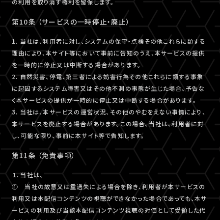
の利用を取り消す権利を留保します。
第10条 （サービスの一時停止・廃止）
1. 当社は、利用者に対し、システムの保守・点検その他これらに類する
理由により、本サイト等において事前に告知のうえ、本サービスの提供
を一時的に停止又は中断する場合があります。
2. 自然災害、停電、第三者による妨害行為その他これらに類する事象
に起因するシステム障害又はその他不測の事態が生じた場合、予告な
く本サービスの提供が一時的に停止又は中断する場合があります。
3. 当社は、本サービスの運営状況、その他のやむをえない事情により、
本サービスを廃止する場合があります。この場合、当社は、利用者に対
し、可能な限り、事前に本サイト等で告知します。
第11条 （免責事項）
１．当社は、
① 当社の故意又は重過失による場合を除き、利用者が本サービスの
利用又は本配信コンテンツの視聴ができなかった場合であっても、本サ
ービスの利用及び当該本配信コンテンツ視聴の対価として受領した代