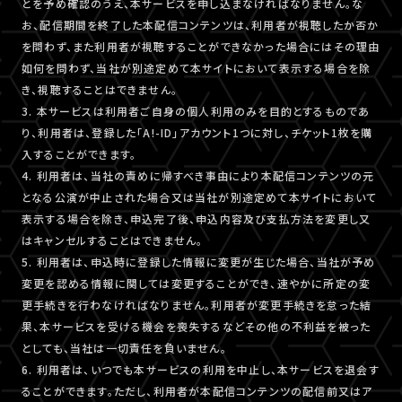
とを予め確認のうえ、本サービスを申し込まなければなりません。な
お、配信期間を終了した本配信コンテンツは、利用者が視聴したか否か
を問わず、また利用者が視聴することができなかった場合にはその理由
如何を問わず、当社が別途定めて本サイトにおいて表示する場合を除
き、視聴することはできません。
3. 本サービスは利用者ご自身の個人利用のみを目的とするものであ
り、利用者は、登録した「A!-ID」アカウント1つに対し、チケット1枚を購
入することができます。
4. 利用者は、当社の責めに帰すべき事由により本配信コンテンツの元
となる公演が中止された場合又は当社が別途定めて本サイトにおいて
表示する場合を除き、申込完了後、申込内容及び支払方法を変更し又
はキャンセルすることはできません。
5. 利用者は、申込時に登録した情報に変更が生じた場合、当社が予め
変更を認める情報に関しては変更することができ、速やかに所定の変
更手続きを行わなければなりません。利用者が変更手続きを怠った結
果、本サービスを受ける機会を喪失するなどその他の不利益を被った
としても、当社は一切責任を負いません。
6. 利用者は、いつでも本サービスの利用を中止し、本サービスを退会す
ることができます。ただし、利用者が本配信コンテンツの配信前又はア