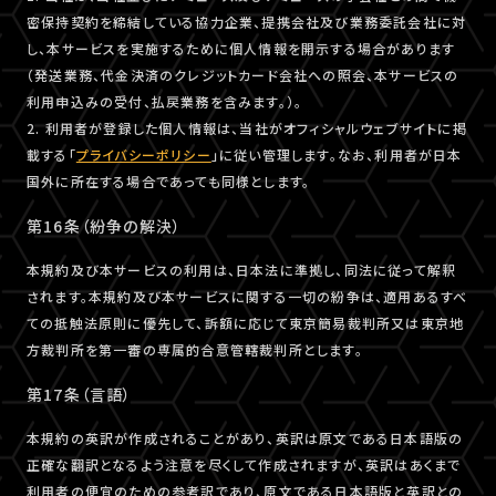
密保持契約を締結している協力企業、提携会社及び業務委託会社に対
し、本サービスを実施するために個人情報を開示する場合があります
（発送業務、代金決済のクレジットカード会社への照会、本サービスの
利用申込みの受付、払戻業務を含みます。）。
2. 利用者が登録した個人情報は、当社がオフィシャルウェブサイトに掲
載する「
プライバシーポリシー
」に従い管理します。なお、利用者が日本
国外に所在する場合であっても同様とします。
第16条（紛争の解決）
本規約及び本サービスの利用は、日本法に準拠し、同法に従って解釈
されます。本規約及び本サービスに関する一切の紛争は、適用あるすべ
ての抵触法原則に優先して、訴額に応じて東京簡易裁判所又は東京地
方裁判所を第一審の専属的合意管轄裁判所とします。
第17条（言語）
本規約の英訳が作成されることがあり、英訳は原文である日本語版の
正確な翻訳となるよう注意を尽くして作成されますが、英訳はあくまで
利用者の便宜のための参考訳であり、原文である日本語版と英訳との