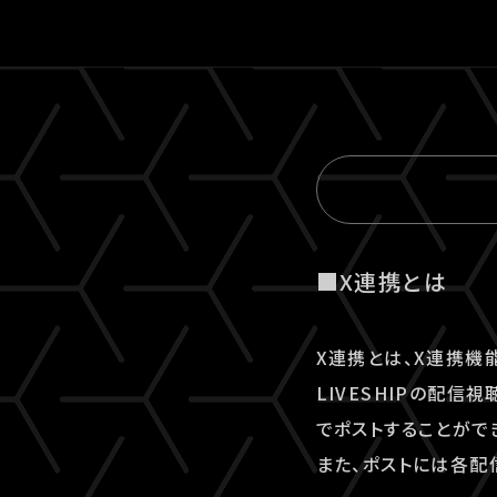
■X連携とは
X連携とは、X連携機
LIVESHIPの配
でポストすることがで
また、ポストには各配