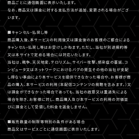
商品ごとに通信画面に表示いたします。
なお、商品又は課金に対する支払方法が追加、変更される場合がござ
います。
■キャンセル・払戻し等
商品購入後、本サービスの利用後又は課金後のお客様のご都合による
キャンセル・払戻し等はお受けしかねます。ただし、当社が別途規約等
又は本サイトで定める場合には対応いたします。
当社は、戦争、天災地変、テロリズム、サイバー攻撃、感染症の蔓延、コ
ンピュータ又はネットワークにおけるバグの発生その他の当社が支配
し得ない事由により本サービスを提供できなかった場合や、お客様が商
品の購入、本サービスの利用（本配信コンテンツの視聴を含みます。）又
は課金ができなかった場合であっても、当社の故意又は重過失による
場合を除き、お客様に対し、商品購入及び本サービスの利用の対価並
びに課金として受領した料金を返金しません。
■販売数量の制限等特別の条件がある場合
商品又はサービスごとに通信画面に表示いたします。