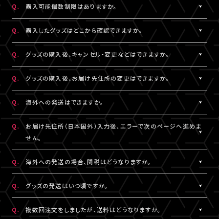
Q.
購入可能個数制限はありますか。
※LIVESHIPへの会員登録については
［Q:LIVESHIPを利用するに
ご注文手続きが完了した時点で在庫確保となります。
はどうすればいいですか。］
をご参照ください。
ただしコンビニ決済をご利用の場合、支払い期限を過ぎると在庫
A.
公演・グッズにより異なります。グッズ商品詳細ページなどでご確
Q.
購入したグッズはどこから確認できますか。
確保はリセットされますので予めご了承ください。
認ください。
A.
「決済完了のお知らせ」メール、または「マイページ」内「グッズ購入
Q.
グッズの購入後、キャンセル・変更などはできますか。
情報」よりご確認いただけます。
A.
お客様都合による商品購入後の注文内容の変更・キャンセル・返
Q.
グッズの購入後、お届け先住所の変更はできますか。
品・交換は一切お受けできません。
また、一度決済を完了された決済手段を変更することもできません
A.
購入後、「マイページ」内「グッズ購入情報」にて、配送状況が「出荷
Q.
海外への発送はできますか。
のでご注意ください。
準備前」の場合に変更が可能です。
※発送先が日本国外の場合、購入後の住所変更はできません。予
A.
公演・グッズにより異なります。グッズ商品詳細ページなどでご確
Q.
お届け先住所（日本国外）入力後、エラーで次のページへ進めま
めご了承ください。
認ください。
せん。
A.
日本国外の郵便番号をご入力する際、システムの仕様上、正しく郵
Q.
海外への発送の場合、関税はどうなりますか。
便番号を入力しているにも関わらずエラーとなる場合がございま
す。
A.
関税はお客様ご自身でお支払いください。関税の計算は各国税関
Q.
グッズの発送はいつ頃ですか。
その場合は、末尾1桁か2桁を削除、もしくは未記入にてお手続きを
の判断によります。
お試しください。
また、現地税関での商品配達停止に関しては、当サービスは一切
A.
公演・グッズにより異なります。「マイページ」内「グッズ購入情報」
Q.
複数回注文をしましたが、送料はどうなりますか。
の責任を負いかねます。
にて発送状況の確認ができます。