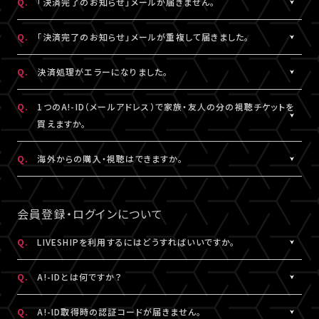
Q.
「決済完了のお知らせ」メールが届きません。
表示されます。
「支払い方法・コンビニの変更」から、「コンビニ決済をキャンセル」
らご購入手続きをお願いします。
「マイページ」に記載がない場合や、支払期限を超過した場合は、
こちらより、改めてお手続きください。
を押してください。
A.
「決済完了のお知らせ」メールは、チケットご購入時にLIVESHIPに
Q.
「決済完了のお知らせ」メールが重複して届きました。
再度、チケット販売ページより、お手続きをお願いいたします。
コンビニ決済のキャンセル後、再度「マイページ」内「チケット購入
ご登録いただいたA!-ID（メールアドレス）宛に
※コンビニ決済のキャンセルには、15分ほどお時間がかかります。
情報」にアクセスいただくと、「新たに手続きする」というボタンが
【@liveship.tokyo】ドメインから配信しております。
A.
「決済完了のお知らせ」メールが2通以上届いた場合、誤ってチケッ
Q.
決済処理がエラーになりました。
※「決済取消中」のアイコンが表示されている間はお手続きができ
表示されます。
“迷惑メール”として自動振り分け・受信拒否されていないかご確
トを重複してご購入されている可能性がございます。
ません。
こちらより、クレジットカード決済を選択のうえ、改めてお手続きく
認ください。
詳細を記載のうえ、
こちら
よりご連絡ください。
A.
▼コンビニ決済にて、よくあるエラー
Q.
1つのA!-ID（メールアドレス）で家族・友人の分の視聴チケットを
ださい。
「髙」・「﨑」のような環境依存文字をお名前にご使用された場合、
買えますか。
「決済完了のお知らせ」メールが届かない場合は、「マイページ」内
コンビニシステム側の仕様により、受付できないエラーが発生する
※コンビニ決済のキャンセルには、15分ほどお時間がかかります。
「チケット購入情報」にてご確認ください。
ことがあります。環境依存文字でご登録の場合は、マイページ「基
A.
1つのA!-ID（メールアドレス）からご購入いただける視聴チケット
Q.
海外からの購入・視聴はできますか。
※「決済取消中」のアイコンが表示されている間はお手続きができ
本情報」内「会員情報」より常用漢字などにご変更いただくか、クレ
は、ご本人様の1枚分だけになります。ご視聴される方がそれぞれ
ません。
チケットご購入済みの場合は、「決済完了のお知らせ」メールが届
ジットカード決済をご利用ください。
のA!-ID（メールアドレス）にて、視聴チケットを購入していただく必
A.
原則、視聴チケットのご購入は可能です。
※コンビニにてご入金済みの場合は、変更できません。
いていなくても、ライブ配信・アーカイブ配信は問題なくご視聴いた
要がございます。
ご視聴については、
推奨環境
を満たしているかをご確認ください。
会員登録・ログインについて
だけます。
▼クレジットカード決済にて、よくあるエラー
推奨環境を満たしていない場合は、ご視聴いただけない可能性が
クレジットカード番号やセキュリティコードなどの誤入力、有効期
※A!-IDについては
［Q:A!-IDとは何ですか？］
をご参照ください。
あります。
Q.
LIVESHIPを利用するにはどうすればいいですか。
「チケット購入情報」に、チケットが表示されていない場合は、ご購
限外、限度額超過などによるエラーの可能性がございます。今一度
また、各国の通信環境によりご視聴いただけない場合もございま
入いただけていない状態です。
A.
LIVESHIPを利用するには、A!-ID（メールアドレス）が必要です。
ご確認のうえ、お手続きください。
す。
Q.
A!-IDとは何ですか？
改めてチケット販売ページより購入手続きをお願いいたします。
LIVESHIPにアクセスし、A!-ID（メールアドレス）にてログインのう
上記ご了承のうえ、ご自身の判断にてご購入ください。
え、会員登録を行ってください。
A.
上記に当てはまらないエラーの場合は、お手数ですが、エラー時の
A!-IDとは、アーティストにまつわる様々なサービスをご利用いただ
Q.
A!-ID取得時の認証コードが届きません。