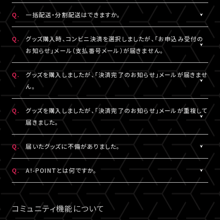
DHLにおきましては現地カスタマーサービスにお問い合わせくだ
※グッズの発送後、「グッズ発送完了のお知らせ」メールが配信さ
A.
注文番号ごとに送料がかかります。
Q.
一括配送・分割配送はできますか。
さい。
れます。
同日・同公演の注文でも、注文番号が異なれば送料は都度発生
http://www.dhl.com/en/contact_center.html
通信の関係上、メールが届かない可能性もございますので、必ず、
し、注文番号の異なる商品をまとめて発送することはできません。
A.
注文番号ごとの発送となります。
Q.
グッズ購入時、コンビニ決済を選択しましたが、「お申込み受付の
「マイページ」内「グッズ購入情報」よりご確認ください。
同日・同公演の注文でも、注文番号の異なる商品をまとめて、また
お知らせ」メール（支払番号メール）が届きません。
は分割して発送することはできません。
A.
コンビニ決済を選択された場合、「お申込み受付のお知らせ」メー
Q.
グッズを購入しましたが、「決済完了のお知らせ」メールが届きませ
ル（支払番号メール）は、LIVESHIPにご登録のA!-ID（メールアドレ
ん。
ス）宛に【@liveship.tokyo】ドメインから配信しております。
“迷惑メール”として自動振り分け・受信拒否されていないかご確
A.
「決済完了のお知らせ」メールは、LIVESHIPにご登録のA!-ID（メー
Q.
グッズを購入しましたが、「決済完了のお知らせ」メールが重複して
認ください。
ルアドレス）宛に【@liveship.tokyo】ドメインから配信しておりま
届きました。
す。 “迷惑メール”として自動振り分け・受信拒否されていないかご
なお、支払番号は支払期限内であれば、「マイページ」内「グッズ購
確認ください。
A.
「決済完了のお知らせ」メールが2通以上届いた場合、誤ってグッズ
Q.
届いたグッズに不備がありました。
入情報」にも記載されておりますので、ご確認ください。
を重複してご購入されている可能性がございます。
※「決済完了のお知らせ」メールが届いていない場合は、「マイペ
詳細を記載のうえ、
こちら
よりご連絡ください。
A.
お手数ですが、詳細を記載のうえ、商品到着後14日以内に下記よ
Q.
A!-POINTとは何ですか。
ージ」内「グッズ購入情報」をご確認ください。
りお問い合わせください。
A.
A!-POINTとは、一部のA!-IDサービスで使える・貯める事ができる
グッズ配送・お届け済み商品に関して
ポイントサービスです。
コミュニティ機能について
【A!SMART お問い合わせ窓口】
商品代金(税込)の1％がポイントとなり、商品代金以外の送料/手