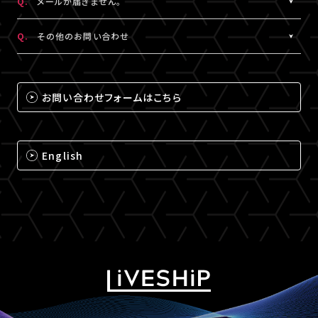
Q.
メールが届きません。
（iPhone・iPadの場合は「Safari」、Androidの場合は
A.
メールが届かない場合は、下記ドメインの受信設定をお願いいた
「Chrome」）にて閲覧ください。
Q.
その他のお問い合わせ
します。
なお、MY BOXで配信されるコンテンツは、視聴プレイヤーに
※メールの再配信はできません。迷惑メールフォルダをご確認くだ
A.
それ以外のお問い合わせについては、下記のいずれかの方法でお
ChromecastとAirPlayのアイコンは表示されません。予めご了承
さい。
問い合わせください。
ください。
お問い合わせフォームはこちら
@liveship.tokyo
【LIVESHIPお問い合わせ窓口】
@id.amob.jp
https://liveship.tokyo/mob/form/inquAdd.php?site=LS
English
グッズ配送・お届け済み商品に関して
【A!SMART お問い合わせ窓口】
https://www.asmart.jp/support