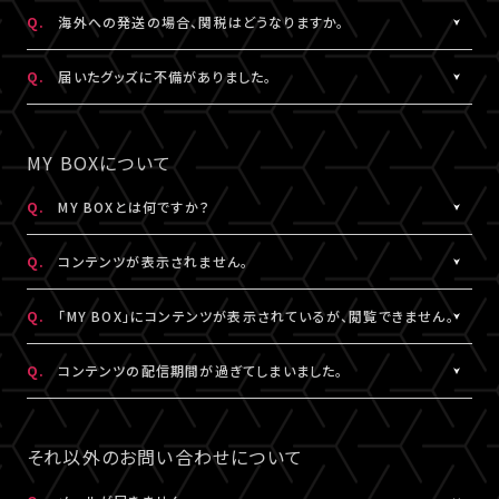
日本国外の郵便番号をご入力する際に、正しく入力しているにも関
A.
日本国外の郵便番号を入力する際、システムの仕様上、正しく郵便
Q.
海外への発送の場合、関税はどうなりますか。
わらずシステムの仕様上エラーとなる場合がございます。
番号を入力しているにも関わらずエラーとなる場合がございます。
その場合は、末尾1桁か2桁を削除、もしくは未記入にてお手続きを
その場合は、末尾1桁か2桁を削除、もしくは未記入にてお手続きを
A.
関税はお客様ご自身でお支払いください。関税の計算は各国税関
Q.
届いたグッズに不備がありました。
お試しください。
お試しください。
の判断によります。
また、現地税関での商品配達停止に関しては、当サービスは一切
A.
お手数ですが、詳細を記載のうえ、商品到着後14日以内に下記よ
なお、日本国外への配送はDHLを利用しております。
の責任を負いかねます。
りお問い合わせください。
MY BOXについて
DHLが配送対象としていない国・地域への配送はできかねます。
DHLにおきましては現地カスタマーサービスにお問い合わせくだ
予め、ご了承ください。
さい。
グッズ配送・お届け済み商品に関して
Q.
MY BOXとは何ですか？
http://www.dhl.com/en/contact_center.html
【A!SMART お問い合わせ窓口】
A.
ご購入の視聴チケットやグッズの条件に応じて、動画や画像などの
https://www.asmart.jp/support
Q.
コンテンツが表示されません。
コンテンツが配信される機能です。
コンテンツの配信がある場合、視聴チケットやグッズを購入したA!-
A.
コンテンツが表示されない場合は、コンテンツ配信期間外である
Q.
「MY BOX」にコンテンツが表示されているが、閲覧できません。
ID（メールアドレス）とパスワードでログインのうえ、「マイページ」
か、配信対象外の視聴チケットやグッズを購入されている可能性が
内「MY BOX」から確認することができます。
あります。
A.
コンテンツが「MY BOX」に表示されているにも関わらず閲覧でき
Q.
コンテンツの配信期間が過ぎてしまいました。
コンテンツの配信有無や、配信期間については、各公演のチケット
コンテンツ配信期間は、各公演のチケット販売ページやグッズ商品
ない場合、コンテンツ配信期間を経過したか、ご利用端末が推奨環
販売ページやグッズ商品詳細ページ、MY BOXなどでご確認くださ
詳細ページ、MY BOXなどでご確認ください。
境ではない可能性があります。
A.
配信期間終了後のコンテンツは、再配信いたしません。予めご了承
い。
※チケットの購入情報は、「マイページ」内「チケット購入情報」にて
推奨環境は
こちら
よりご確認ください。
ください。
それ以外のお問い合わせについて
ご確認ください。
スマートフォン、タブレットをご利用の場合、LINEやメール等のアプ
リ内ブラウジングではなく、推奨環境にある指定のブラウザ