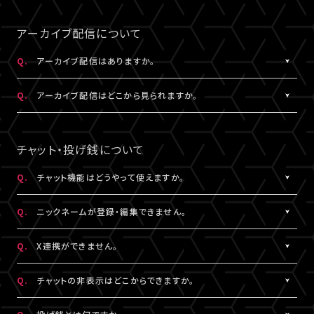
事前にサンプル動画の映像と音声が正常に再生できることをご確
公演によってはアーカイブ配信のみの視聴でも視聴チケットのご
A.
LIVESHIPの配信をより良い画質でご覧いただくには、インターネ
なスペースを入れると認証されませんので、ご注意ください。
認ください。
購入が可能です。券種や決済方法により販売期間や販売価格など
ットの安定した接続速度 (以下の表を参照) を確保していただくこ
アーカイブ配信について
が異なります。
とをお勧めします。
5.キーボードのNum Lock（ナムロック）が押されていませんか？
Q.
アーカイブ配信はありますか。
ノートパソコンをご利用の方は、Num Lockキーが外れた状態で行
QUALITY
ってください。
A.
公演により異なります。
必要速度
推奨速度
Q.
アーカイブ配信はどこから見られますか。
（解像度）
アーカイブ配信がある場合は、視聴チケットをお持ちの方に限りご
視聴いただけます。
A.
アーカイブ配信がある場合は、ライブ配信と同じ配信視聴ページ
1080P
15Mbps以上
20Mbps以上
公演によってはアーカイブ配信のみの視聴でも視聴チケットのご
でご視聴いただけます。
チャット・投げ銭について
購入が可能です。券種や決済方法により販売期間や販売価格など
配信視聴ページは、各公演のチケット販売ページ、「
マイページ
」
720P
6Mbps以上
9Mbps以上
が異なります。
内「チケット購入情報」よりアクセスいただけます。
Q.
チャット機能はどうやって使えますか。
※「決済完了のお知らせ」メールでもご案内しております。
A.
ライブ配信中にご利用いただけるサービスです。
480P
2Mbps以上
3Mbps以上
Q.
ニックネームが登録・編集できません。
ただし、公演によってはチャット機能をご利用いただけない場合が
あります。
A.
チャットをするには、ニックネームの設定が必要です。
360P
0.8Mbps以上
1.2Mbps以上
Q.
X連携ができません。
詳細はチケット販売ページでご確認ください。
ニックネームは「
マイページ
」内「投稿設定」にて登録・変更が可能
です。
A.
X連携は「
マイページ
」内「投稿設定」にて設定が可能です。
解像度が選択できる推奨ブラウザは下記のとおりです。
Q.
チャットの非表示はどこからできますか。
絵文字・機種依存文字等が含まれている場合は登録できませんの
詳しくは
こちら
をご確認ください。
Windows：Chrome、Firefox、Edge
でご注意ください。
※X連携は配信視聴ページからも設定いただけます。
A.
チャット欄下部の「チャットを非表示」（スマートフォンではチャット
Mac：Chrome、Firefox