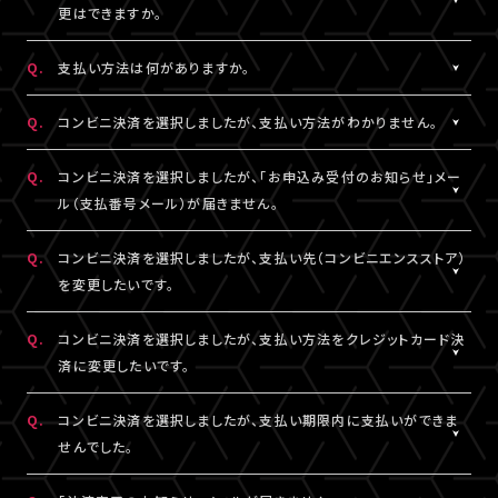
一切の責任を負いかねます。
更はできますか。
詳細はチケット販売ページでご確認ください。
※テレビ等での視聴をご希望の場合は、サンプル動画視聴ページ
A.
一度決済を完了された視聴チケットの券種変更・キャンセルは一切
でサンプル動画の映像と音声が正常に再生できることをご確認の
Q.
支払い方法は何がありますか。
お受けできません。
うえ、ご自身の判断で視聴チケットのご購入をご検討ください。
A.
クレジットカード決済、コンビニ決済がご利用いただけます。
Q.
コンビニ決済を選択しましたが、支払い方法がわかりません。
※クレジットカード決済の場合、即時決済となります。
決済の明細には「LIVESHIP」と表示されます。
※コンビニ決済の場合、お支払いがお済みでない場合のみ、券種
A.
コンビニ決済の支払い方法は、下記よりご確認ください。
Q.
コンビニ決済を選択しましたが、「お申込み受付のお知らせ」メー
変更・キャンセルが可能です。
ル（支払番号メール）が届きません。
■コンビニ決済支払い方法（手順4以降）
□ローソン・ミニストップ
A.
コンビニ決済を選択された場合、「お申込み受付のお知らせ」メー
Q.
コンビニ決済を選択しましたが、支払い先（コンビニエンスストア）
https://www.sbpayment.jp/support/how_to_pay/cvs/laws
ル（支払番号メール）は、視聴チケット販売ページでご入力いただ
を変更したいです。
□ファミリーマート
いたA!-ID（メールアドレス）宛に【@liveship.tokyo】ドメインから
https://www.sbpayment.jp/support/how_to_pay/cvs/famil
配信しております。
A.
コンビニ決済の支払先（コンビニエンスストア）を変更する場合は、
Q.
コンビニ決済を選択しましたが、支払い方法をクレジットカード決
□セイコーマート
“迷惑メール”として自動振り分け・受信拒否されていないかご確
「マイページ」内「チケット購入情報」より、支払先を変更したいチケ
済に変更したいです。
https://www.sbpayment.jp/support/how_to_pay/cvs/seico
認ください。
ットを選択。
「支払い方法・コンビニの変更」から、「コンビニ決済をキャンセル」
A.
コンビニ決済未入金の場合は、支払い方法をクレジットカード決済
Q.
コンビニ決済を選択しましたが、支払い期限内に支払いができま
支払番号は、「マイページ」内「チケット購入情報」にも記載されて
を押してください。
に変更していただけます。
せんでした。
おりますので、メールが未着の場合は上記をご確認のうえ、期限内
コンビニ決済のキャンセル後、再度「マイページ」内「チケット購入
「マイページ」内「チケット購入情報」より、支払方法を変更したいチ
にお手続きください。
情報」にアクセスいただくと、「新たに手続きする」というボタンが
ケットを選択。
A.
支払い期限を過ぎてしまった場合は、再度、チケット販売ページか