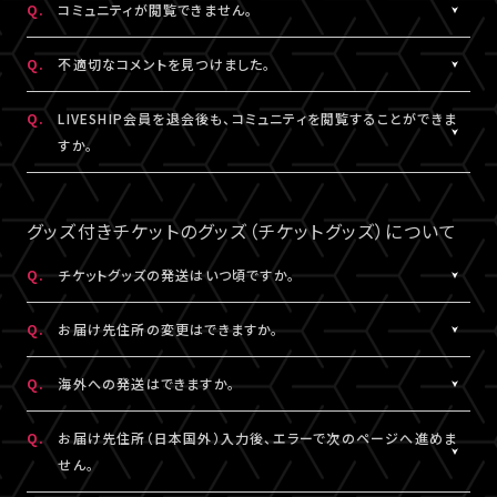
Q.
コミュニティが閲覧できません。
ャット機能のニックネーム設定は連動されます。
コンテンツの投稿、コメント、リアクションはユーザーへ通知され
ません。
A.
コミュニティが表示されない場合は、コミュニティ機能実施期間外
Q.
不適切なコメントを見つけました。
であるか、対象外の視聴チケットを購入されている可能性がありま
す。
A.
コミュニティ機能ガイドライン
に反するコメントなどを見つけた場
Q.
LIVESHIP会員を退会後も、コミュニティを閲覧することができま
コミュニティの実施有無や、実施期間については、各公演のチケッ
合は、コメント内の「報告する」ボタンより管理者に報告をすること
すか。
ト販売ページなどでご確認ください。
ができます。
なお、通報機能は報告された当該コメントの削除を保証するもの
A.
LIVESHIP会員を退会された場合は、コミュニティ機能提供期間内
ではございません。
であってもご利用・閲覧いただけなくなります。
グッズ付きチケットのグッズ（チケットグッズ）について
なお、過去のコメント・リアクション及びニックネームは、LIVESHIP
会員を退会された場合でも引き続きコミュニティに掲載されます。
Q.
チケットグッズの発送はいつ頃ですか。
予めご了承ください。
A.
公演・券種により異なります。
Q.
お届け先住所の変更はできますか。
「マイページ」内「チケット購入情報」にて発送状況の確認ができま
す。
A.
購入後、「マイページ」内「チケット購入情報」にて、配送状況が「出
Q.
海外への発送はできますか。
※チケットグッズの発送後、「チケットグッズ発送完了のお知らせ」
荷準備前」の場合に変更が可能です。
メールが配信されます。
※発送先が日本国外の場合、購入後の住所変更はできません。予
A.
公演・券種により異なります。チケット販売ページにてご確認くださ
Q.
お届け先住所（日本国外）入力後、エラーで次のページへ進めま
通信の関係上、メールが届かない可能性もございますので、必ず、
めご了承ください。
い。
せん。
「マイページ」内「チケット購入情報」よりご確認ください。