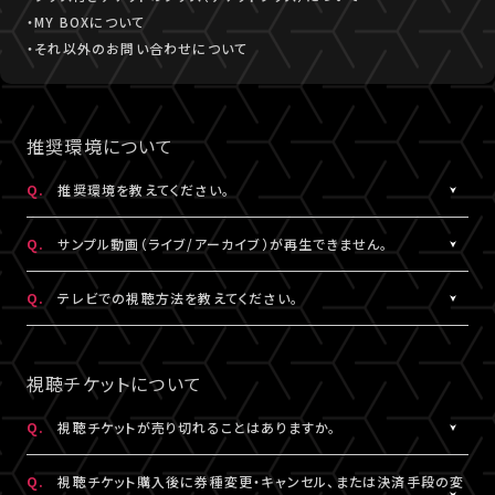
・MY BOXについて
・それ以外のお問い合わせについて
推奨環境について
Q.
推奨環境を教えてください。
A.
こちら
より推奨環境をご確認ください。
Q.
サンプル動画（ライブ/アーカイブ）が再生できません。
A.
推奨環境
をご確認ください。推奨環境でも再生できない場合は
こち
Q.
テレビでの視聴方法を教えてください。
ら
にお問い合わせください。
A.
テレビでの視聴方法の⼀例を
こちら
でご紹介しております。
テレビ視聴は、当サービスの推奨環境ではありません。
視聴チケットについて
参考にされる際は、あくまで推奨環境ではないことをご理解・ご了
承のうえ、事前にテスト視聴をお試しください。
Q.
視聴チケットが売り切れることはありますか。
A.
原則、視聴チケットの売り切れはございません。ただし公演・券種に
※テレビでのご視聴中に生じた不具合に関しては、当サービスは
Q.
視聴チケット購入後に券種変更・キャンセル、または決済手段の変
よっては枚数に限りがある場合がございます。