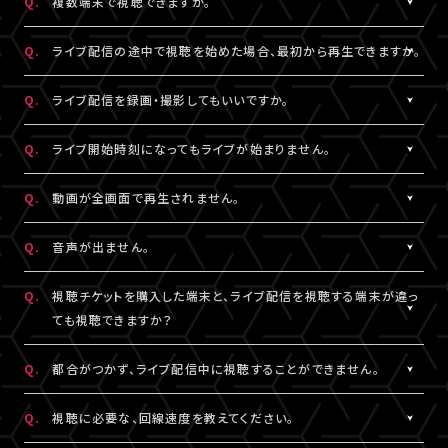
Q.
複数端末で視聴できますか。
※コンビニ決済にてお申込みをされている場合、お支払い（ご入
用されているメールアドレスをご確認のうえ、改めてログインをお
スマートフォン、タブレットをご利用の場合、LINEやメール等のアプ
有線接続、もしくはWi-Fiのご利用を推奨いたします。お客様の視聴
金）完了後にご視聴いただけます。
▼以下もあわせてご確認ください。
試しください。
リ内ブラウジングではなく、指定のブラウザ（iPhone・iPadの場合
環境に伴う閲覧の不具合に関しては、当サービスは一切の責任を
A.
チケット1枚につき1端末まで視聴可能となっております。
Q.
ライブ配信の途中で視聴を始めた場合、最初から再生できますか。
1.ご登録のA!-ID（メールアドレス）とは別のメールアドレスをご利
※「決済完了のお知らせ」メールをお受取りいただいているA!-
は「Safari」、Androidの場合は「Chrome」）で当サービスをご利
負いかねます。
複数端末でのログインが検知された場合には、一方の端末がログ
用になっていませんか？
ID（メールアドレス）にてログインしてください。
用ください。
アウトされます。
A.
ライブ配信の途中からご利用の場合は、視聴開始された時点から
Q.
ライブ配信を録画・撮影してもいいですか。
の再生となります。
2.推奨環境からお試しいただいていますか？
3.全て半角英数で入力できていますか？
A.
原則、カメラ・スマートフォンなどによる画面録画・撮影・録音は禁
Q.
ライブ開始時刻になってもライブが始まりません。
ご利用の環境が推奨環境でない場合、正常にページ遷移ができな
必ず半角数字でご入力ください。全角入力ではログインできませ
止いたします。
い可能性がございます。推奨環境は
こちら
よりご確認ください。
ん。
ただし各配信で別途案内があった場合はこれに限りません。
A.
リロード（再読み込み）をお試しいただき、視聴ページを更新してく
Q.
動画が全画面で再生されません。
スマートフォン、タブレットをご利用の場合、LINEやメール等のアプ
録画・撮影・録音を許可する案内のない配信でSNSや動画サイトな
ださい。
リ内ブラウジングではなく、指定のブラウザ（iPhone・iPadの場合
4.スペースが入っていませんか？
どへの無断転載・共有を行った場合、法的責任に問われる場合が
※リロード（再読み込み）方法はご利用端末により異なります。
A.
視聴画面の右下にある四角いボタンを押すと、全画面での表示に
Q.
音声が出ません。
は「Safari」、Androidの場合は「Chrome」）で当サービスをご利
入力の際、前後にスペースが入っていないかご確認ください。不要
ございます。
切り替わります。 全画面での視聴中に同じボタンを押すと、元の画
用ください。
なスペースを入れると認証されませんので、ご注意ください。
面サイズに戻ります。
A.
視聴ページの動画配信プレイヤーがミュート（消音）になっていな
Q.
視聴チケットを購入した端末と、ライブ配信を視聴する端末が違っ
いかをご確認ください。
ても視聴できますか？
3.全て半角英数で入力できていますか？
5.キーボードのNum Lock（ナムロック）が押されていませんか？
また、ご利用の端末がマナーモードになっていないか、音量設定が
必ず半角数字でご入力ください。全角入力ではログインできませ
ノートパソコンをご利用の方は、Num Lockキーが外れた状態で行
小さくなっていないかをご確認ください。
A.
視聴チケットをご購入いただいた際と同じA!-ID（メールアドレス）・
Q.
都合がつかず、ライブ配信中に視聴することができません。
ん。
ってください。
パスワードでログインいただければ、端末が違ってもご視聴いただ
けます。
A.
アーカイブ配信がある場合は、視聴チケットをお持ちの方に限りご
Q.
視聴に必要な、回線速度を教えてください。
4.スペースが入っていませんか？
ライブ配信を視聴する端末が
推奨環境
であることをご確認のうえ、
視聴いただけます。
入力の際、前後にスペースが入っていないかご確認ください。不要