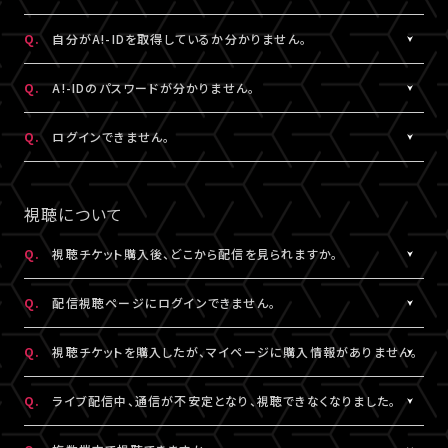
状態など詳細を記載のうえ、
ける共通の会員ID（無料）です。
こちら
よりお問い合わせください。
※A!-IDについては
［Q:A!-IDとは何ですか？］
をご参照ください。
A.
ご入力いただいたメールアドレス宛に【@liveship.tokyo】ドメイ
Q.
自分がA!-IDを取得しているか分かりません。
・「A!SMART」でグッズを購入されたことがある場合は、その際に
ンから、認証コードをお知らせするメールを配信しております。
登録されたメールアドレスがA!-IDとなります。
“迷惑メール”として自動振り分け・受信拒否されていないかご確
A.
お持ちのメールアドレスのA!-ID取得有無は、
こちら
より確認するこ
Q.
A!-IDのパスワードが分かりません。
・A!-IDが必要なファンクラブ会員の場合、そちらで登録・連携され
認ください。
とができます。
たメールアドレスがA!-IDとなります。
※すでに「A!SMART」をご利用の方はA!-IDの取得が完了していま
A.
パスワードをお忘れの場合は、
こちら
よりパスワード再設定を行え
Q.
ログインできません。
・A!-ID（メールアドレス）をお持ちでない方は、LIVESHIP会員登録
※認証コードは発行より10分間有効です。
す。ご利用のA!-ID（メールアドレス）とパスワードでログインくださ
ます。
の過程で取得していただけます。
※未着の場合、改めて新規取得からお手続きください。
い。
A.
LIVESHIPにご登録のA!-ID（メールアドレス）とパスワードをご入
・お持ちのメールアドレスのA!-ID取得有無は、
こちら
より確認する
※複数回発行された場合は、一番新しい認証コードをご利用くだ
※A!-IDが必要なファンクラブ会員の場合、そちらで登録・連携され
力ください。
視聴について
ことができます。
さい。
たメールアドレスがA!-IDとなります。
※パスワードをお忘れの場合は、
こちら
よりパスワード再設定を行
えます。
Q.
視聴チケット購入後、どこから配信を見られますか。
その他、A!-IDに関する詳細は
こちら
にてご確認ください。
A.
LIVESHIPにてチケットを購入の場合、配信視聴ページにログイン
▼以下もあわせてご確認ください。
Q.
配信視聴ページにログインできません。
のうえ、ご視聴いただけます。
1.ご登録のA!-ID（メールアドレス）とは別のメールアドレスをご利
配信視聴ページは、各公演のチケット販売ページ、「マイページ」
A.
配信視聴ページにログインいただくには視聴チケットをご購入さ
用になっていませんか？
Q.
視聴チケットを購入したが、マイページに購入情報がありません。
内「チケット購入情報」よりアクセスいただけます。
れたA!-ID（メールアドレス）と、ご自身で設定したパスワードをご入
※「決済完了のお知らせ」メールでもご案内しております。
力ください。
A.
視聴チケットをご購入されたA!-ID（メールアドレス）と、異なるA!-
2.推奨環境からお試しいただいていますか？
Q.
ライブ配信中、通信が不安定となり、視聴できなくなりました。
※アーカイブ配信がある場合、同じページからご視聴いただけま
※パスワードをお忘れの場合は、
こちら
よりパスワード再設定を行
ID（メールアドレス）でログインされている可能性がございます。
ご利用の環境が推奨環境でない場合、正常にページ遷移ができな
す。
えます。
画面右上からログアウトしていただき、@以降が異なるなど、ご利
A.
い可能性がございます。推奨環境は
本配信の視聴には高速・大容量のデータ通信が必要となります。
こちら
よりご確認ください。