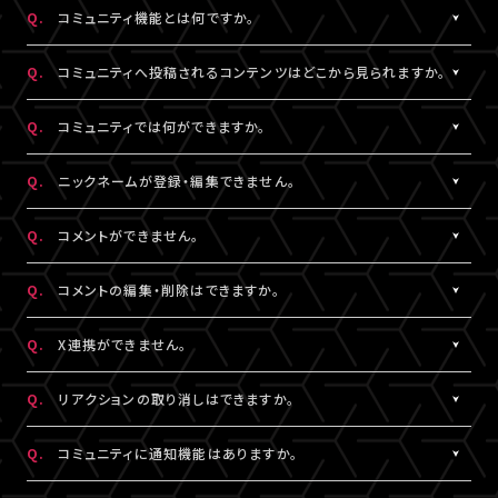
https://www.asmart.jp/support
数料については、ポイント付与対象外です。
Q.
コミュニティ機能とは何ですか。
A!-POINTは商品の発送後、約2週間で加算されます。
A.
配信視聴ページに投稿される期間限定コンテンツをお楽しみいた
ポイントの残高、有効期限、付与履歴については
A!-IDサイト
にロ
Q.
コミュニティへ投稿されるコンテンツはどこから見られますか。
だける機能です。
グイン後、マイページよりご確認いただけます。
コミュニティ機能が提供されている配信に限り、対象の視聴チケッ
A.
対象の視聴チケットを購入したA!-ID（メールアドレス）とパスワー
なお、LIVESHIPでのポイント利用はできません。A!-POINT・A!-ID
Q.
コミュニティでは何ができますか。
トを購入したユーザーのみがご利用・閲覧することができます。
ドでログインのうえ、配信視聴ページ内「スペシャル」から閲覧する
については
こちら
。
ことができます。
A.
配信視聴ページに投稿される期間限定コンテンツをお楽しみいた
Q.
ニックネームが登録・編集できません。
なお、各公演・視聴チケット種別によりコミュニティ機能の有無は
だけるほか、投稿されたコンテンツに対して、コメントやリアクショ
※ポイントの現金への換金はできません。
異なります。
ンをすることができます。
A.
※ポイントを他人に譲渡したり、別のA!-IDでの保有ポイントと合
コメントをするには、ニックネームの設定が必要です。
Q.
コメントができません。
また、コミュニティごと（配信ごと）に、コンテンツの内容や投稿頻
また、他のユーザーのコメントに対してもリアクションをすること
算してご使用いただく事はできません。
ニックネームは「マイページ」内「投稿設定」にて登録・変更が可能
度などは異なります。予めご了承ください。
ができます。
※正しくお支払いいただけなかった場合、付与したポイントを回収
です。
A.
コミュニティ機能ガイドライン
に反している可能性がございます。
Q.
コメントの編集・削除はできますか。
させていただく場合がございます。
絵文字・機種依存文字等が含まれている場合は登録できませんの
入力内容を変更してもコメントができない場合は
こちら
にお問い合
でご注意ください。
わせください。
A.
ご自身のコメントは「削除する」より削除することができます。
Q.
X連携ができません。
なお、ユーザーがニックネームを変更した場合であっても、過去の
ただし、一度投稿済みのコメントを編集することはできません。編
コメントのニックネームは変更されず、変更前のニックネームが表
集したい場合は、投稿済みのコメントを削除してから新たにコメン
A.
X連携は「マイページ」内「投稿設定」にて設定が可能です。
Q.
リアクションの取り消しはできますか。
示されます。
トしていただく必要がございます。
詳しくは
こちら
をご確認ください。
※ニックネームの登録・編集は配信視聴ページからも設定いただ
※X連携は配信視聴ページからも設定いただけます。
A.
ご自身でつけたリアクションは再度「♡」を押していただくことで取
Q.
コミュニティに通知機能はありますか。
けます。
※公演によってはX連携をご利用いただけない場合があります。
り消しすることができます。
※チャット機能が設定されている配信では、コミュニティ機能とチ
A.
現在、通知機能はございません。