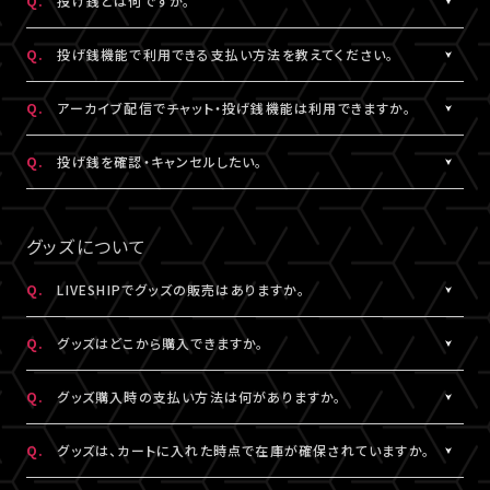
Q.
投げ銭とは何ですか。
なお、ユーザーがニックネームを変更した場合であっても、過去の
※公演によってはX連携をご利用いただけない場合があります。
欄上部「×」印）を押下すると、チャット非表示となります。 また、全
iOS：なし
チャットのニックネームは変更されず、変更前のニックネームが表
画面表示にした場合も、チャットは非表示になります。
A.
配信中にチップを送ることができる機能です。
Android：Chrome
Q.
投げ銭機能で利用できる支払い方法を教えてください。
示されます。
投げ銭機能をご利用の場合は、「マイページ」内「基本情報」にござ
※ニックネームの登録・編集は配信視聴ページからも設定いただ
います「決済情報」にてクレジットカード決済情報のご登録いただ
A.
クレジットカード決済をご利用いただけます。
Q.
アーカイブ配信でチャット・投げ銭機能は利用できますか。
けます。
くか、
投げ銭機能をご利用の場合は、「マイページ」内「基本情報」にござ
※コミュニティ機能が設定されている配信では、コミュニティ機能
配信中に配信視聴ページよりクレジットカード決済情報のご登録
います「決済情報」にてクレジットカード決済情報のご登録いただ
A.
公演により異なります。チケット販売ページなどでご確認ください。
Q.
投げ銭を確認・キャンセルしたい。
とチャット機能のニックネーム設定は連動されます。
をお願いいたします。
くか、
※公演によっては、投げ銭機能をご利用いただけない場合があり
配信中に配信視聴ページよりクレジットカード決済情報のご登録
A.
投げ銭をキャンセルすることはできません。投げ銭機能をご利用の
ます。
をお願いいたします。
場合は、金額に誤りがないか確認のうえ、ご利用ください。
グッズについて
なお、決済方法については今後追加される可能性がございます。
複数回クリックにより、重複課金となる可能性がございますので、
ご注意ください。
Q.
LIVESHIPでグッズの販売はありますか。
※ご利用になった投げ銭は「マイページ」内「投げ銭履歴」よりご
A.
グッズの販売有無は各配信により異なります。
確認いただけます。
Q.
グッズはどこから購入できますか。
A.
各配信視聴ページなどでご購入いただけます。
Q.
グッズ購入時の支払い方法は何がありますか。
LIVESHIPにご登録のA!-ID（メールアドレス）でログインのうえ、ご
利用ください。
A.
クレジットカード決済、コンビニ決済がご利用いただけます。
Q.
グッズは、カートに入れた時点で在庫が確保されていますか。
※グッズをご購入いただくには、LIVESHIPへの会員登録が必要と
なります。
A.
カートに入れた時点では在庫確保とはなりません。