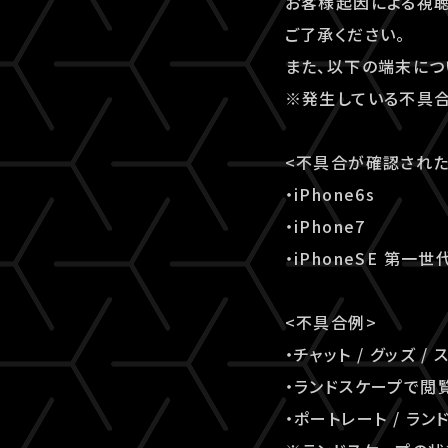
お客様起因による視聴
ご了承ください。
また、以下の端末に
※発生している不具合
<不具合が確認された
・iPhone6s
・iPhone7
・iPhoneSE 第一世
<不具合例>
・チャット / グッズ
・ランドスケープで閲
・ポートレート / 