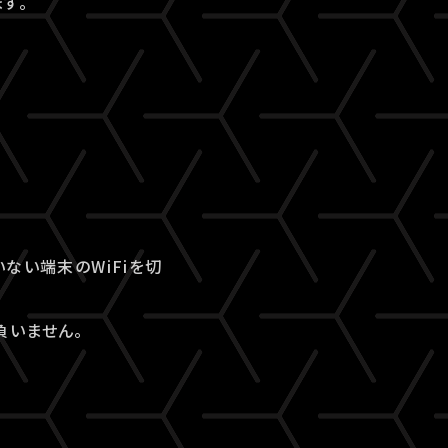
す。
ない端末のWiFiを切
負いません。