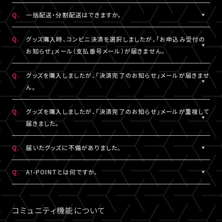
DHLにおきましては現地カスタマーサービスにお問い合わせくだ
※グッズの発送後、「グッズ発送完了のお知らせ」メールが配信さ
A.
注文番号ごとに送料がかかります。
Q.
一括配送・分割配送はできますか。
さい。
れます。
同日・同公演の注文でも、注文番号が異なれば送料は都度発生
http://www.dhl.com/en/contact_center.html
通信の関係上、メールが届かない可能性もございますので、必ず、
し、注文番号の異なる商品をまとめて発送することはできません。
A.
注文番号ごとの発送となります。
Q.
グッズ購入時、コンビニ決済を選択しましたが、「お申込み受付の
「マイページ」内「グッズ購入情報」よりご確認ください。
同日・同公演の注文でも、注文番号の異なる商品をまとめて、また
お知らせ」メール（支払番号メール）が届きません。
は分割して発送することはできません。
A.
コンビニ決済を選択された場合、「お申込み受付のお知らせ」メー
Q.
グッズを購入しましたが、「決済完了のお知らせ」メールが届きませ
ル（支払番号メール）は、LIVESHIPにご登録のA!-ID（メールアドレ
ん。
ス）宛に【@liveship.tokyo】ドメインから配信しております。
“迷惑メール”として自動振り分け・受信拒否されていないかご確
A.
「決済完了のお知らせ」メールは、LIVESHIPにご登録のA!-ID（メー
Q.
グッズを購入しましたが、「決済完了のお知らせ」メールが重複して
認ください。
ルアドレス）宛に【@liveship.tokyo】ドメインから配信しておりま
届きました。
す。 “迷惑メール”として自動振り分け・受信拒否されていないかご
なお、支払番号は支払期限内であれば、「マイページ」内「グッズ購
確認ください。
A.
「決済完了のお知らせ」メールが2通以上届いた場合、誤ってグッズ
Q.
届いたグッズに不備がありました。
入情報」にも記載されておりますので、ご確認ください。
を重複してご購入されている可能性がございます。
※「決済完了のお知らせ」メールが届いていない場合は、「マイペ
詳細を記載のうえ、
こちら
よりご連絡ください。
A.
お手数ですが、詳細を記載のうえ、商品到着後14日以内に下記よ
Q.
A!-POINTとは何ですか。
ージ」内「グッズ購入情報」をご確認ください。
りお問い合わせください。
A.
A!-POINTとは、一部のA!-IDサービスで使える・貯める事ができる
グッズ配送・お届け済み商品に関して
ポイントサービスです。
コミュニティ機能について
【A!SMART お問い合わせ窓口】
商品代金(税込)の1％がポイントとなり、商品代金以外の送料/手