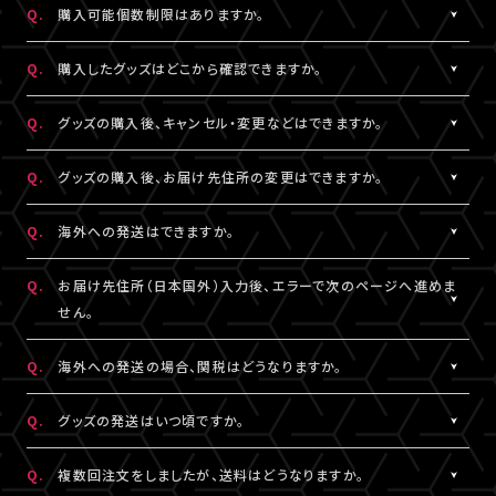
Q.
購入可能個数制限はありますか。
※LIVESHIPへの会員登録については
［Q:LIVESHIPを利用するに
ご注文手続きが完了した時点で在庫確保となります。
はどうすればいいですか。］
をご参照ください。
ただしコンビニ決済をご利用の場合、支払い期限を過ぎると在庫
A.
公演・グッズにより異なります。グッズ商品詳細ページなどでご確
Q.
購入したグッズはどこから確認できますか。
確保はリセットされますので予めご了承ください。
認ください。
A.
「決済完了のお知らせ」メール、または「マイページ」内「グッズ購入
Q.
グッズの購入後、キャンセル・変更などはできますか。
情報」よりご確認いただけます。
A.
お客様都合による商品購入後の注文内容の変更・キャンセル・返
Q.
グッズの購入後、お届け先住所の変更はできますか。
品・交換は一切お受けできません。
また、一度決済を完了された決済手段を変更することもできません
A.
購入後、「マイページ」内「グッズ購入情報」にて、配送状況が「出荷
Q.
海外への発送はできますか。
のでご注意ください。
準備前」の場合に変更が可能です。
※発送先が日本国外の場合、購入後の住所変更はできません。予
A.
公演・グッズにより異なります。グッズ商品詳細ページなどでご確
Q.
お届け先住所（日本国外）入力後、エラーで次のページへ進めま
めご了承ください。
認ください。
せん。
A.
日本国外の郵便番号をご入力する際、システムの仕様上、正しく郵
Q.
海外への発送の場合、関税はどうなりますか。
便番号を入力しているにも関わらずエラーとなる場合がございま
す。
A.
関税はお客様ご自身でお支払いください。関税の計算は各国税関
Q.
グッズの発送はいつ頃ですか。
その場合は、末尾1桁か2桁を削除、もしくは未記入にてお手続きを
の判断によります。
お試しください。
また、現地税関での商品配達停止に関しては、当サービスは一切
A.
公演・グッズにより異なります。「マイページ」内「グッズ購入情報」
Q.
複数回注文をしましたが、送料はどうなりますか。
の責任を負いかねます。
にて発送状況の確認ができます。