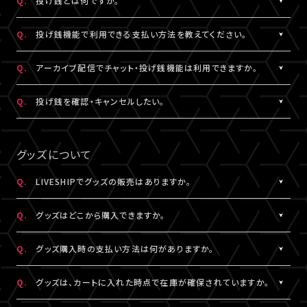
Q.
投げ銭とは何ですか。
なお、ユーザーがニックネームを変更した場合であっても、過去の
※公演によってはX連携をご利用いただけない場合があります。
欄上部「×」印）を押下すると、チャット非表示となります。 また、全
iOS：なし
チャットのニックネームは変更されず、変更前のニックネームが表
画面表示にした場合も、チャットは非表示になります。
A.
配信中にチップを送ることができる機能です。
Android：Chrome
Q.
投げ銭機能で利用できる支払い方法を教えてください。
示されます。
投げ銭機能をご利用の場合は、「マイページ」内「基本情報」にござ
※ニックネームの登録・編集は配信視聴ページからも設定いただ
います「決済情報」にてクレジットカード決済情報のご登録いただ
A.
クレジットカード決済をご利用いただけます。
Q.
アーカイブ配信でチャット・投げ銭機能は利用できますか。
けます。
くか、
投げ銭機能をご利用の場合は、「マイページ」内「基本情報」にござ
※コミュニティ機能が設定されている配信では、コミュニティ機能
配信中に配信視聴ページよりクレジットカード決済情報のご登録
います「決済情報」にてクレジットカード決済情報のご登録いただ
A.
公演により異なります。チケット販売ページなどでご確認ください。
Q.
投げ銭を確認・キャンセルしたい。
とチャット機能のニックネーム設定は連動されます。
をお願いいたします。
くか、
※公演によっては、投げ銭機能をご利用いただけない場合があり
配信中に配信視聴ページよりクレジットカード決済情報のご登録
A.
投げ銭をキャンセルすることはできません。投げ銭機能をご利用の
ます。
をお願いいたします。
場合は、金額に誤りがないか確認のうえ、ご利用ください。
グッズについて
なお、決済方法については今後追加される可能性がございます。
複数回クリックにより、重複課金となる可能性がございますので、
ご注意ください。
Q.
LIVESHIPでグッズの販売はありますか。
※ご利用になった投げ銭は「マイページ」内「投げ銭履歴」よりご
A.
グッズの販売有無は各配信により異なります。
確認いただけます。
Q.
グッズはどこから購入できますか。
A.
各配信視聴ページなどでご購入いただけます。
Q.
グッズ購入時の支払い方法は何がありますか。
LIVESHIPにご登録のA!-ID（メールアドレス）でログインのうえ、ご
利用ください。
A.
クレジットカード決済、コンビニ決済がご利用いただけます。
Q.
グッズは、カートに入れた時点で在庫が確保されていますか。
※グッズをご購入いただくには、LIVESHIPへの会員登録が必要と
なります。
A.
カートに入れた時点では在庫確保とはなりません。