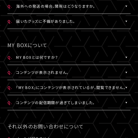
日本国外の郵便番号をご入力する際に、正しく入力しているにも関
A.
日本国外の郵便番号を入力する際、システムの仕様上、正しく郵便
Q.
海外への発送の場合、関税はどうなりますか。
わらずシステムの仕様上エラーとなる場合がございます。
番号を入力しているにも関わらずエラーとなる場合がございます。
その場合は、末尾1桁か2桁を削除、もしくは未記入にてお手続きを
その場合は、末尾1桁か2桁を削除、もしくは未記入にてお手続きを
A.
関税はお客様ご自身でお支払いください。関税の計算は各国税関
Q.
届いたグッズに不備がありました。
お試しください。
お試しください。
の判断によります。
また、現地税関での商品配達停止に関しては、当サービスは一切
A.
お手数ですが、詳細を記載のうえ、商品到着後14日以内に下記よ
なお、日本国外への配送はDHLを利用しております。
の責任を負いかねます。
りお問い合わせください。
MY BOXについて
DHLが配送対象としていない国・地域への配送はできかねます。
DHLにおきましては現地カスタマーサービスにお問い合わせくだ
予め、ご了承ください。
さい。
グッズ配送・お届け済み商品に関して
Q.
MY BOXとは何ですか？
http://www.dhl.com/en/contact_center.html
【A!SMART お問い合わせ窓口】
A.
ご購入の視聴チケットやグッズの条件に応じて、動画や画像などの
https://www.asmart.jp/support
Q.
コンテンツが表示されません。
コンテンツが配信される機能です。
コンテンツの配信がある場合、視聴チケットやグッズを購入したA!-
A.
コンテンツが表示されない場合は、コンテンツ配信期間外である
Q.
「MY BOX」にコンテンツが表示されているが、閲覧できません。
ID（メールアドレス）とパスワードでログインのうえ、「マイページ」
か、配信対象外の視聴チケットやグッズを購入されている可能性が
内「MY BOX」から確認することができます。
あります。
A.
コンテンツが「MY BOX」に表示されているにも関わらず閲覧でき
Q.
コンテンツの配信期間が過ぎてしまいました。
コンテンツの配信有無や、配信期間については、各公演のチケット
コンテンツ配信期間は、各公演のチケット販売ページやグッズ商品
ない場合、コンテンツ配信期間を経過したか、ご利用端末が推奨環
販売ページやグッズ商品詳細ページ、MY BOXなどでご確認くださ
詳細ページ、MY BOXなどでご確認ください。
境ではない可能性があります。
A.
配信期間終了後のコンテンツは、再配信いたしません。予めご了承
い。
※チケットの購入情報は、「マイページ」内「チケット購入情報」にて
推奨環境は
こちら
よりご確認ください。
ください。
それ以外のお問い合わせについて
ご確認ください。
スマートフォン、タブレットをご利用の場合、LINEやメール等のアプ
リ内ブラウジングではなく、推奨環境にある指定のブラウザ