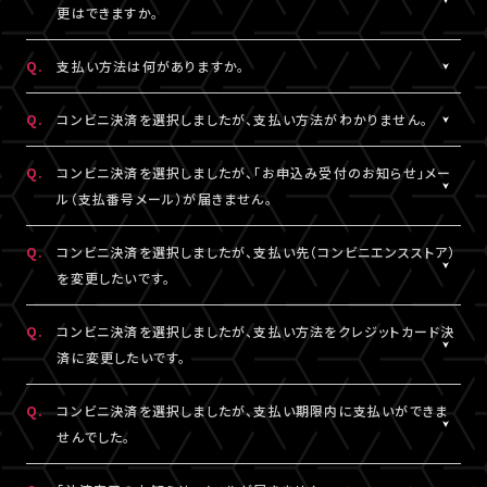
一切の責任を負いかねます。
更はできますか。
詳細はチケット販売ページでご確認ください。
※テレビ等での視聴をご希望の場合は、サンプル動画視聴ページ
A.
一度決済を完了された視聴チケットの券種変更・キャンセルは一切
でサンプル動画の映像と音声が正常に再生できることをご確認の
Q.
支払い方法は何がありますか。
お受けできません。
うえ、ご自身の判断で視聴チケットのご購入をご検討ください。
A.
クレジットカード決済、コンビニ決済がご利用いただけます。
Q.
コンビニ決済を選択しましたが、支払い方法がわかりません。
※クレジットカード決済の場合、即時決済となります。
決済の明細には「LIVESHIP」と表示されます。
※コンビニ決済の場合、お支払いがお済みでない場合のみ、券種
A.
コンビニ決済の支払い方法は、下記よりご確認ください。
Q.
コンビニ決済を選択しましたが、「お申込み受付のお知らせ」メー
変更・キャンセルが可能です。
ル（支払番号メール）が届きません。
■コンビニ決済支払い方法（手順4以降）
□ローソン・ミニストップ
A.
コンビニ決済を選択された場合、「お申込み受付のお知らせ」メー
Q.
コンビニ決済を選択しましたが、支払い先（コンビニエンスストア）
https://www.sbpayment.jp/support/how_to_pay/cvs/laws
ル（支払番号メール）は、視聴チケット販売ページでご入力いただ
を変更したいです。
□ファミリーマート
いたA!-ID（メールアドレス）宛に【@liveship.tokyo】ドメインから
https://www.sbpayment.jp/support/how_to_pay/cvs/famil
配信しております。
A.
コンビニ決済の支払先（コンビニエンスストア）を変更する場合は、
Q.
コンビニ決済を選択しましたが、支払い方法をクレジットカード決
□セイコーマート
“迷惑メール”として自動振り分け・受信拒否されていないかご確
「マイページ」内「チケット購入情報」より、支払先を変更したいチケ
済に変更したいです。
https://www.sbpayment.jp/support/how_to_pay/cvs/seico
認ください。
ットを選択。
「支払い方法・コンビニの変更」から、「コンビニ決済をキャンセル」
A.
コンビニ決済未入金の場合は、支払い方法をクレジットカード決済
Q.
コンビニ決済を選択しましたが、支払い期限内に支払いができま
支払番号は、「マイページ」内「チケット購入情報」にも記載されて
を押してください。
に変更していただけます。
せんでした。
おりますので、メールが未着の場合は上記をご確認のうえ、期限内
コンビニ決済のキャンセル後、再度「マイページ」内「チケット購入
「マイページ」内「チケット購入情報」より、支払方法を変更したいチ
にお手続きください。
情報」にアクセスいただくと、「新たに手続きする」というボタンが
ケットを選択。
A.
支払い期限を過ぎてしまった場合は、再度、チケット販売ページか