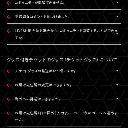
Q.
コミュニティが閲覧できません。
ャット機能のニックネーム設定は連動されます。
コンテンツの投稿、コメント、リアクションはユーザーへ通知され
ません。
A.
コミュニティが表示されない場合は、コミュニティ機能実施期間外
Q.
不適切なコメントを見つけました。
であるか、対象外の視聴チケットを購入されている可能性がありま
す。
A.
コミュニティ機能ガイドライン
に反するコメントなどを見つけた場
Q.
LIVESHIP会員を退会後も、コミュニティを閲覧することができま
コミュニティの実施有無や、実施期間については、各公演のチケッ
合は、コメント内の「報告する」ボタンより管理者に報告をすること
すか。
ト販売ページなどでご確認ください。
ができます。
なお、通報機能は報告された当該コメントの削除を保証するもの
A.
LIVESHIP会員を退会された場合は、コミュニティ機能提供期間内
ではございません。
であってもご利用・閲覧いただけなくなります。
グッズ付きチケットのグッズ（チケットグッズ）について
なお、過去のコメント・リアクション及びニックネームは、LIVESHIP
会員を退会された場合でも引き続きコミュニティに掲載されます。
Q.
チケットグッズの発送はいつ頃ですか。
予めご了承ください。
A.
公演・券種により異なります。
Q.
お届け先住所の変更はできますか。
「マイページ」内「チケット購入情報」にて発送状況の確認ができま
す。
A.
購入後、「マイページ」内「チケット購入情報」にて、配送状況が「出
Q.
海外への発送はできますか。
※チケットグッズの発送後、「チケットグッズ発送完了のお知らせ」
荷準備前」の場合に変更が可能です。
メールが配信されます。
※発送先が日本国外の場合、購入後の住所変更はできません。予
A.
公演・券種により異なります。チケット販売ページにてご確認くださ
Q.
お届け先住所（日本国外）入力後、エラーで次のページへ進めま
通信の関係上、メールが届かない可能性もございますので、必ず、
めご了承ください。
い。
せん。
「マイページ」内「チケット購入情報」よりご確認ください。