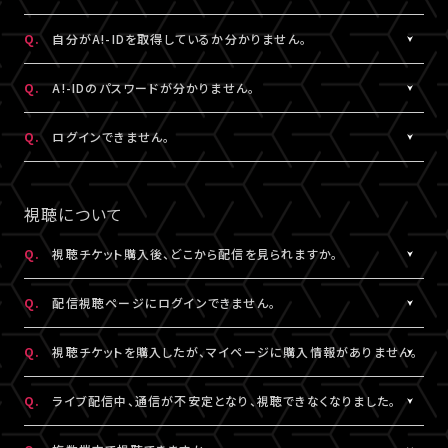
状態など詳細を記載のうえ、
ける共通の会員ID（無料）です。
こちら
よりお問い合わせください。
※A!-IDについては
［Q:A!-IDとは何ですか？］
をご参照ください。
A.
ご入力いただいたメールアドレス宛に【@liveship.tokyo】ドメイ
Q.
自分がA!-IDを取得しているか分かりません。
・「A!SMART」でグッズを購入されたことがある場合は、その際に
ンから、認証コードをお知らせするメールを配信しております。
登録されたメールアドレスがA!-IDとなります。
“迷惑メール”として自動振り分け・受信拒否されていないかご確
A.
お持ちのメールアドレスのA!-ID取得有無は、
こちら
より確認するこ
Q.
A!-IDのパスワードが分かりません。
・A!-IDが必要なファンクラブ会員の場合、そちらで登録・連携され
認ください。
とができます。
たメールアドレスがA!-IDとなります。
※すでに「A!SMART」をご利用の方はA!-IDの取得が完了していま
A.
パスワードをお忘れの場合は、
こちら
よりパスワード再設定を行え
Q.
ログインできません。
・A!-ID（メールアドレス）をお持ちでない方は、LIVESHIP会員登録
※認証コードは発行より10分間有効です。
す。ご利用のA!-ID（メールアドレス）とパスワードでログインくださ
ます。
の過程で取得していただけます。
※未着の場合、改めて新規取得からお手続きください。
い。
A.
LIVESHIPにご登録のA!-ID（メールアドレス）とパスワードをご入
・お持ちのメールアドレスのA!-ID取得有無は、
こちら
より確認する
※複数回発行された場合は、一番新しい認証コードをご利用くだ
※A!-IDが必要なファンクラブ会員の場合、そちらで登録・連携され
力ください。
視聴について
ことができます。
さい。
たメールアドレスがA!-IDとなります。
※パスワードをお忘れの場合は、
こちら
よりパスワード再設定を行
えます。
Q.
視聴チケット購入後、どこから配信を見られますか。
その他、A!-IDに関する詳細は
こちら
にてご確認ください。
A.
LIVESHIPにてチケットを購入の場合、配信視聴ページにログイン
▼以下もあわせてご確認ください。
Q.
配信視聴ページにログインできません。
のうえ、ご視聴いただけます。
1.ご登録のA!-ID（メールアドレス）とは別のメールアドレスをご利
配信視聴ページは、各公演のチケット販売ページ、「マイページ」
A.
配信視聴ページにログインいただくには視聴チケットをご購入さ
用になっていませんか？
Q.
視聴チケットを購入したが、マイページに購入情報がありません。
内「チケット購入情報」よりアクセスいただけます。
れたA!-ID（メールアドレス）と、ご自身で設定したパスワードをご入
※「決済完了のお知らせ」メールでもご案内しております。
力ください。
A.
視聴チケットをご購入されたA!-ID（メールアドレス）と、異なるA!-
2.推奨環境からお試しいただいていますか？
Q.
ライブ配信中、通信が不安定となり、視聴できなくなりました。
※アーカイブ配信がある場合、同じページからご視聴いただけま
※パスワードをお忘れの場合は、
こちら
よりパスワード再設定を行
ID（メールアドレス）でログインされている可能性がございます。
ご利用の環境が推奨環境でない場合、正常にページ遷移ができな
す。
えます。
画面右上からログアウトしていただき、@以降が異なるなど、ご利
A.
い可能性がございます。推奨環境は
本配信の視聴には高速・大容量のデータ通信が必要となります。
こちら
よりご確認ください。