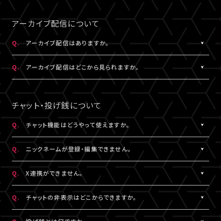
事前にサンプル動画の映像と音声が正常に再生できることをご確
公演によってはアーカイブ配信のみの視聴でも視聴チケットのご
A.
LIVESHIPの配信をより良い画質でご覧いただくには、インターネ
なスペースを入れると認証されませんので、ご注意ください。
認ください。
購入が可能です。券種や決済方法により販売期間や販売価格など
ットの安定した接続速度 (以下の表を参照) を確保していただくこ
アーカイブ配信について
が異なります。
とをお勧めします。
5.キーボードのNum Lock（ナムロック）が押されていませんか？
Q.
アーカイブ配信はありますか。
ノートパソコンをご利用の方は、Num Lockキーが外れた状態で行
QUALITY
ってください。
A.
公演により異なります。
必要速度
推奨速度
Q.
アーカイブ配信はどこから見られますか。
（解像度）
アーカイブ配信がある場合は、視聴チケットをお持ちの方に限りご
視聴いただけます。
A.
アーカイブ配信がある場合は、ライブ配信と同じ配信視聴ページ
1080P
15Mbps以上
20Mbps以上
公演によってはアーカイブ配信のみの視聴でも視聴チケットのご
でご視聴いただけます。
チャット・投げ銭について
購入が可能です。券種や決済方法により販売期間や販売価格など
配信視聴ページは、各公演のチケット販売ページ、「
マイページ
」
720P
6Mbps以上
9Mbps以上
が異なります。
内「チケット購入情報」よりアクセスいただけます。
Q.
チャット機能はどうやって使えますか。
※「決済完了のお知らせ」メールでもご案内しております。
A.
ライブ配信中にご利用いただけるサービスです。
480P
2Mbps以上
3Mbps以上
Q.
ニックネームが登録・編集できません。
ただし、公演によってはチャット機能をご利用いただけない場合が
あります。
A.
チャットをするには、ニックネームの設定が必要です。
360P
0.8Mbps以上
1.2Mbps以上
Q.
X連携ができません。
詳細はチケット販売ページでご確認ください。
ニックネームは「
マイページ
」内「投稿設定」にて登録・変更が可能
です。
A.
X連携は「
マイページ
」内「投稿設定」にて設定が可能です。
解像度が選択できる推奨ブラウザは下記のとおりです。
Q.
チャットの非表示はどこからできますか。
絵文字・機種依存文字等が含まれている場合は登録できませんの
詳しくは
こちら
をご確認ください。
Windows：Chrome、Firefox、Edge
でご注意ください。
※X連携は配信視聴ページからも設定いただけます。
A.
チャット欄下部の「チャットを非表示」（スマートフォンではチャット
Mac：Chrome、Firefox