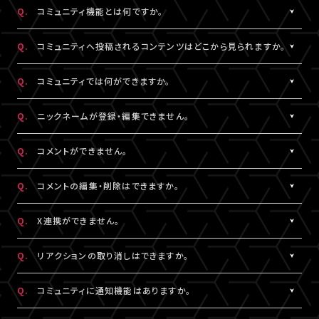
https://www.asmart.jp/support
数料については、ポイント付与対象外です。
Q.
コミュニティ機能とは何ですか。
A!-POINTは商品の発送後、約2週間で加算されます。
A.
配信視聴ページに投稿される期間限定コンテンツをお楽しみいた
ポイントの残高、有効期限、付与履歴については
A!-IDサイト
にロ
Q.
コミュニティへ投稿されるコンテンツはどこから見られますか。
だける機能です。
グイン後、マイページよりご確認いただけます。
コミュニティ機能が提供されている配信に限り、対象の視聴チケッ
A.
対象の視聴チケットを購入したA!-ID（メールアドレス）とパスワー
なお、LIVESHIPでのポイント利用はできません。A!-POINT・A!-ID
Q.
コミュニティでは何ができますか。
トを購入したユーザーのみがご利用・閲覧することができます。
ドでログインのうえ、配信視聴ページ内「スペシャル」から閲覧する
については
こちら
。
ことができます。
A.
配信視聴ページに投稿される期間限定コンテンツをお楽しみいた
Q.
ニックネームが登録・編集できません。
なお、各公演・視聴チケット種別によりコミュニティ機能の有無は
だけるほか、投稿されたコンテンツに対して、コメントやリアクショ
※ポイントの現金への換金はできません。
異なります。
ンをすることができます。
A.
※ポイントを他人に譲渡したり、別のA!-IDでの保有ポイントと合
コメントをするには、ニックネームの設定が必要です。
Q.
コメントができません。
また、コミュニティごと（配信ごと）に、コンテンツの内容や投稿頻
また、他のユーザーのコメントに対してもリアクションをすること
算してご使用いただく事はできません。
ニックネームは「マイページ」内「投稿設定」にて登録・変更が可能
度などは異なります。予めご了承ください。
ができます。
※正しくお支払いいただけなかった場合、付与したポイントを回収
です。
A.
コミュニティ機能ガイドライン
に反している可能性がございます。
Q.
コメントの編集・削除はできますか。
させていただく場合がございます。
絵文字・機種依存文字等が含まれている場合は登録できませんの
入力内容を変更してもコメントができない場合は
こちら
にお問い合
でご注意ください。
わせください。
A.
ご自身のコメントは「削除する」より削除することができます。
Q.
X連携ができません。
なお、ユーザーがニックネームを変更した場合であっても、過去の
ただし、一度投稿済みのコメントを編集することはできません。編
コメントのニックネームは変更されず、変更前のニックネームが表
集したい場合は、投稿済みのコメントを削除してから新たにコメン
A.
X連携は「マイページ」内「投稿設定」にて設定が可能です。
Q.
リアクションの取り消しはできますか。
示されます。
トしていただく必要がございます。
詳しくは
こちら
をご確認ください。
※ニックネームの登録・編集は配信視聴ページからも設定いただ
※X連携は配信視聴ページからも設定いただけます。
A.
ご自身でつけたリアクションは再度「♡」を押していただくことで取
Q.
コミュニティに通知機能はありますか。
けます。
※公演によってはX連携をご利用いただけない場合があります。
り消しすることができます。
※チャット機能が設定されている配信では、コミュニティ機能とチ
A.
現在、通知機能はございません。