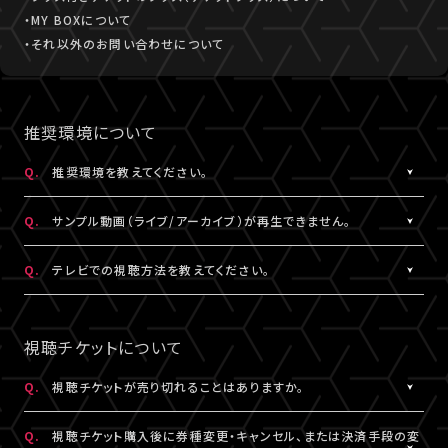
・MY BOXについて
・それ以外のお問い合わせについて
推奨環境について
Q.
推奨環境を教えてください。
A.
こちら
より推奨環境をご確認ください。
Q.
サンプル動画（ライブ/アーカイブ）が再生できません。
A.
推奨環境
をご確認ください。推奨環境でも再生できない場合は
こち
Q.
テレビでの視聴方法を教えてください。
ら
にお問い合わせください。
A.
テレビでの視聴方法の⼀例を
こちら
でご紹介しております。
テレビ視聴は、当サービスの推奨環境ではありません。
視聴チケットについて
参考にされる際は、あくまで推奨環境ではないことをご理解・ご了
承のうえ、事前にテスト視聴をお試しください。
Q.
視聴チケットが売り切れることはありますか。
A.
原則、視聴チケットの売り切れはございません。ただし公演・券種に
※テレビでのご視聴中に生じた不具合に関しては、当サービスは
Q.
視聴チケット購入後に券種変更・キャンセル、または決済手段の変
よっては枚数に限りがある場合がございます。