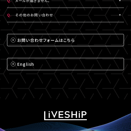
Q.
メールが届きません。
（iPhone・iPadの場合は「Safari」、Androidの場合は
A.
メールが届かない場合は、下記ドメインの受信設定をお願いいた
「Chrome」）にて閲覧ください。
Q.
その他のお問い合わせ
します。
なお、MY BOXで配信されるコンテンツは、視聴プレイヤーに
※メールの再配信はできません。迷惑メールフォルダをご確認くだ
A.
それ以外のお問い合わせについては、下記のいずれかの方法でお
ChromecastとAirPlayのアイコンは表示されません。予めご了承
さい。
問い合わせください。
ください。
お問い合わせフォームはこちら
@liveship.tokyo
【LIVESHIPお問い合わせ窓口】
@id.amob.jp
https://liveship.tokyo/mob/form/inquAdd.php?site=LS
English
グッズ配送・お届け済み商品に関して
【A!SMART お問い合わせ窓口】
https://www.asmart.jp/support