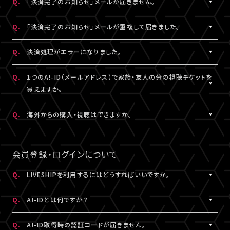
Q.
「決済完了のお知らせ」メールが届きません。
表示されます。
「支払い方法・コンビニの変更」から、「コンビニ決済をキャンセル」
らご購入手続きをお願いします。
「マイページ」に記載がない場合や、支払期限を超過した場合は、
こちらより、改めてお手続きください。
を押してください。
A.
「決済完了のお知らせ」メールは、チケットご購入時にLIVESHIPに
Q.
「決済完了のお知らせ」メールが重複して届きました。
再度、チケット販売ページより、お手続きをお願いいたします。
コンビニ決済のキャンセル後、再度「マイページ」内「チケット購入
ご登録いただいたA!-ID（メールアドレス）宛に
※コンビニ決済のキャンセルには、15分ほどお時間がかかります。
情報」にアクセスいただくと、「新たに手続きする」というボタンが
【@liveship.tokyo】ドメインから配信しております。
A.
「決済完了のお知らせ」メールが2通以上届いた場合、誤ってチケッ
Q.
決済処理がエラーになりました。
※「決済取消中」のアイコンが表示されている間はお手続きができ
表示されます。
“迷惑メール”として自動振り分け・受信拒否されていないかご確
トを重複してご購入されている可能性がございます。
ません。
こちらより、クレジットカード決済を選択のうえ、改めてお手続きく
認ください。
詳細を記載のうえ、
こちら
よりご連絡ください。
A.
▼コンビニ決済にて、よくあるエラー
Q.
1つのA!-ID（メールアドレス）で家族・友人の分の視聴チケットを
ださい。
「髙」・「﨑」のような環境依存文字をお名前にご使用された場合、
買えますか。
「決済完了のお知らせ」メールが届かない場合は、「マイページ」内
コンビニシステム側の仕様により、受付できないエラーが発生する
※コンビニ決済のキャンセルには、15分ほどお時間がかかります。
「チケット購入情報」にてご確認ください。
ことがあります。環境依存文字でご登録の場合は、マイページ「基
A.
1つのA!-ID（メールアドレス）からご購入いただける視聴チケット
Q.
海外からの購入・視聴はできますか。
※「決済取消中」のアイコンが表示されている間はお手続きができ
本情報」内「会員情報」より常用漢字などにご変更いただくか、クレ
は、ご本人様の1枚分だけになります。ご視聴される方がそれぞれ
ません。
チケットご購入済みの場合は、「決済完了のお知らせ」メールが届
ジットカード決済をご利用ください。
のA!-ID（メールアドレス）にて、視聴チケットを購入していただく必
A.
原則、視聴チケットのご購入は可能です。
※コンビニにてご入金済みの場合は、変更できません。
いていなくても、ライブ配信・アーカイブ配信は問題なくご視聴いた
要がございます。
ご視聴については、
推奨環境
を満たしているかをご確認ください。
会員登録・ログインについて
だけます。
▼クレジットカード決済にて、よくあるエラー
推奨環境を満たしていない場合は、ご視聴いただけない可能性が
クレジットカード番号やセキュリティコードなどの誤入力、有効期
※A!-IDについては
［Q:A!-IDとは何ですか？］
をご参照ください。
あります。
Q.
LIVESHIPを利用するにはどうすればいいですか。
「チケット購入情報」に、チケットが表示されていない場合は、ご購
限外、限度額超過などによるエラーの可能性がございます。今一度
また、各国の通信環境によりご視聴いただけない場合もございま
入いただけていない状態です。
A.
LIVESHIPを利用するには、A!-ID（メールアドレス）が必要です。
ご確認のうえ、お手続きください。
す。
Q.
A!-IDとは何ですか？
改めてチケット販売ページより購入手続きをお願いいたします。
LIVESHIPにアクセスし、A!-ID（メールアドレス）にてログインのう
上記ご了承のうえ、ご自身の判断にてご購入ください。
え、会員登録を行ってください。
A.
上記に当てはまらないエラーの場合は、お手数ですが、エラー時の
A!-IDとは、アーティストにまつわる様々なサービスをご利用いただ
Q.
A!-ID取得時の認証コードが届きません。