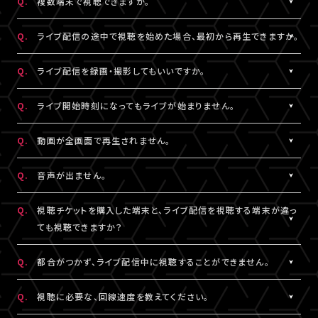
Q.
複数端末で視聴できますか。
※コンビニ決済にてお申込みをされている場合、お支払い（ご入
用されているメールアドレスをご確認のうえ、改めてログインをお
スマートフォン、タブレットをご利用の場合、LINEやメール等のアプ
有線接続、もしくはWi-Fiのご利用を推奨いたします。お客様の視聴
金）完了後にご視聴いただけます。
▼以下もあわせてご確認ください。
試しください。
リ内ブラウジングではなく、指定のブラウザ（iPhone・iPadの場合
環境に伴う閲覧の不具合に関しては、当サービスは一切の責任を
A.
チケット1枚につき1端末まで視聴可能となっております。
Q.
ライブ配信の途中で視聴を始めた場合、最初から再生できますか。
1.ご登録のA!-ID（メールアドレス）とは別のメールアドレスをご利
※「決済完了のお知らせ」メールをお受取りいただいているA!-
は「Safari」、Androidの場合は「Chrome」）で当サービスをご利
負いかねます。
複数端末でのログインが検知された場合には、一方の端末がログ
用になっていませんか？
ID（メールアドレス）にてログインしてください。
用ください。
アウトされます。
A.
ライブ配信の途中からご利用の場合は、視聴開始された時点から
Q.
ライブ配信を録画・撮影してもいいですか。
の再生となります。
2.推奨環境からお試しいただいていますか？
3.全て半角英数で入力できていますか？
A.
原則、カメラ・スマートフォンなどによる画面録画・撮影・録音は禁
Q.
ライブ開始時刻になってもライブが始まりません。
ご利用の環境が推奨環境でない場合、正常にページ遷移ができな
必ず半角数字でご入力ください。全角入力ではログインできませ
止いたします。
い可能性がございます。推奨環境は
こちら
よりご確認ください。
ん。
ただし各配信で別途案内があった場合はこれに限りません。
A.
リロード（再読み込み）をお試しいただき、視聴ページを更新してく
Q.
動画が全画面で再生されません。
スマートフォン、タブレットをご利用の場合、LINEやメール等のアプ
録画・撮影・録音を許可する案内のない配信でSNSや動画サイトな
ださい。
リ内ブラウジングではなく、指定のブラウザ（iPhone・iPadの場合
4.スペースが入っていませんか？
どへの無断転載・共有を行った場合、法的責任に問われる場合が
※リロード（再読み込み）方法はご利用端末により異なります。
A.
視聴画面の右下にある四角いボタンを押すと、全画面での表示に
Q.
音声が出ません。
は「Safari」、Androidの場合は「Chrome」）で当サービスをご利
入力の際、前後にスペースが入っていないかご確認ください。不要
ございます。
切り替わります。 全画面での視聴中に同じボタンを押すと、元の画
用ください。
なスペースを入れると認証されませんので、ご注意ください。
面サイズに戻ります。
A.
視聴ページの動画配信プレイヤーがミュート（消音）になっていな
Q.
視聴チケットを購入した端末と、ライブ配信を視聴する端末が違っ
いかをご確認ください。
ても視聴できますか？
3.全て半角英数で入力できていますか？
5.キーボードのNum Lock（ナムロック）が押されていませんか？
また、ご利用の端末がマナーモードになっていないか、音量設定が
必ず半角数字でご入力ください。全角入力ではログインできませ
ノートパソコンをご利用の方は、Num Lockキーが外れた状態で行
小さくなっていないかをご確認ください。
A.
視聴チケットをご購入いただいた際と同じA!-ID（メールアドレス）・
Q.
都合がつかず、ライブ配信中に視聴することができません。
ん。
ってください。
パスワードでログインいただければ、端末が違ってもご視聴いただ
けます。
A.
アーカイブ配信がある場合は、視聴チケットをお持ちの方に限りご
Q.
視聴に必要な、回線速度を教えてください。
4.スペースが入っていませんか？
ライブ配信を視聴する端末が
推奨環境
であることをご確認のうえ、
視聴いただけます。
入力の際、前後にスペースが入っていないかご確認ください。不要