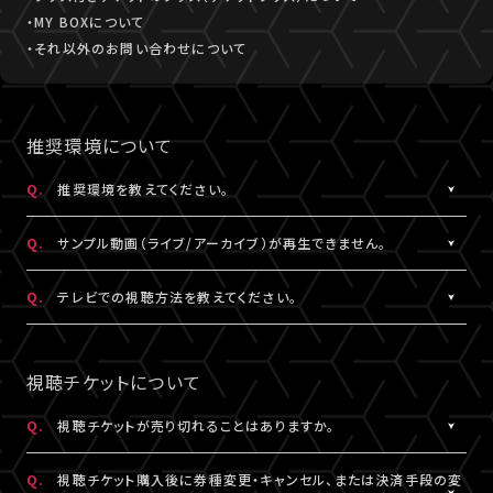
・MY BOXについて
・それ以外のお問い合わせについて
推奨環境について
Q.
推奨環境を教えてください。
A.
こちら
より推奨環境をご確認ください。
Q.
サンプル動画（ライブ/アーカイブ）が再生できません。
A.
推奨環境
をご確認ください。推奨環境でも再生できない場合は
こち
Q.
テレビでの視聴方法を教えてください。
ら
にお問い合わせください。
A.
テレビでの視聴方法の⼀例を
こちら
でご紹介しております。
テレビ視聴は、当サービスの推奨環境ではありません。
視聴チケットについて
参考にされる際は、あくまで推奨環境ではないことをご理解・ご了
承のうえ、事前にテスト視聴をお試しください。
Q.
視聴チケットが売り切れることはありますか。
A.
原則、視聴チケットの売り切れはございません。ただし公演・券種に
※テレビでのご視聴中に生じた不具合に関しては、当サービスは
Q.
視聴チケット購入後に券種変更・キャンセル、または決済手段の変
よっては枚数に限りがある場合がございます。