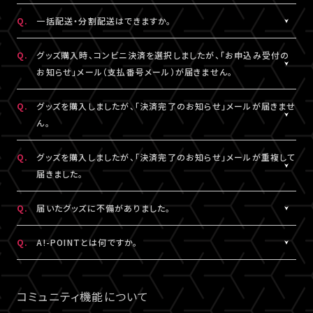
DHLにおきましては現地カスタマーサービスにお問い合わせくだ
※グッズの発送後、「グッズ発送完了のお知らせ」メールが配信さ
A.
注文番号ごとに送料がかかります。
Q.
一括配送・分割配送はできますか。
さい。
れます。
同日・同公演の注文でも、注文番号が異なれば送料は都度発生
http://www.dhl.com/en/contact_center.html
通信の関係上、メールが届かない可能性もございますので、必ず、
し、注文番号の異なる商品をまとめて発送することはできません。
A.
注文番号ごとの発送となります。
Q.
グッズ購入時、コンビニ決済を選択しましたが、「お申込み受付の
「マイページ」内「グッズ購入情報」よりご確認ください。
同日・同公演の注文でも、注文番号の異なる商品をまとめて、また
お知らせ」メール（支払番号メール）が届きません。
は分割して発送することはできません。
A.
コンビニ決済を選択された場合、「お申込み受付のお知らせ」メー
Q.
グッズを購入しましたが、「決済完了のお知らせ」メールが届きませ
ル（支払番号メール）は、LIVESHIPにご登録のA!-ID（メールアドレ
ん。
ス）宛に【@liveship.tokyo】ドメインから配信しております。
“迷惑メール”として自動振り分け・受信拒否されていないかご確
A.
「決済完了のお知らせ」メールは、LIVESHIPにご登録のA!-ID（メー
Q.
グッズを購入しましたが、「決済完了のお知らせ」メールが重複して
認ください。
ルアドレス）宛に【@liveship.tokyo】ドメインから配信しておりま
届きました。
す。 “迷惑メール”として自動振り分け・受信拒否されていないかご
なお、支払番号は支払期限内であれば、「マイページ」内「グッズ購
確認ください。
A.
「決済完了のお知らせ」メールが2通以上届いた場合、誤ってグッズ
Q.
届いたグッズに不備がありました。
入情報」にも記載されておりますので、ご確認ください。
を重複してご購入されている可能性がございます。
※「決済完了のお知らせ」メールが届いていない場合は、「マイペ
詳細を記載のうえ、
こちら
よりご連絡ください。
A.
お手数ですが、詳細を記載のうえ、商品到着後14日以内に下記よ
Q.
A!-POINTとは何ですか。
ージ」内「グッズ購入情報」をご確認ください。
りお問い合わせください。
A.
A!-POINTとは、一部のA!-IDサービスで使える・貯める事ができる
グッズ配送・お届け済み商品に関して
ポイントサービスです。
コミュニティ機能について
【A!SMART お問い合わせ窓口】
商品代金(税込)の1％がポイントとなり、商品代金以外の送料/手