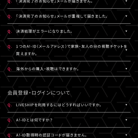
Q.
「決済完了のお知らせ」メールが届きません。
表示されます。
「支払い方法・コンビニの変更」から、「コンビニ決済をキャンセル」
らご購入手続きをお願いします。
「マイページ」に記載がない場合や、支払期限を超過した場合は、
こちらより、改めてお手続きください。
を押してください。
A.
「決済完了のお知らせ」メールは、チケットご購入時にLIVESHIPに
Q.
「決済完了のお知らせ」メールが重複して届きました。
再度、チケット販売ページより、お手続きをお願いいたします。
コンビニ決済のキャンセル後、再度「マイページ」内「チケット購入
ご登録いただいたA!-ID（メールアドレス）宛に
※コンビニ決済のキャンセルには、15分ほどお時間がかかります。
情報」にアクセスいただくと、「新たに手続きする」というボタンが
【@liveship.tokyo】ドメインから配信しております。
A.
「決済完了のお知らせ」メールが2通以上届いた場合、誤ってチケッ
Q.
決済処理がエラーになりました。
※「決済取消中」のアイコンが表示されている間はお手続きができ
表示されます。
“迷惑メール”として自動振り分け・受信拒否されていないかご確
トを重複してご購入されている可能性がございます。
ません。
こちらより、クレジットカード決済を選択のうえ、改めてお手続きく
認ください。
詳細を記載のうえ、
こちら
よりご連絡ください。
A.
▼コンビニ決済にて、よくあるエラー
Q.
1つのA!-ID（メールアドレス）で家族・友人の分の視聴チケットを
ださい。
「髙」・「﨑」のような環境依存文字をお名前にご使用された場合、
買えますか。
「決済完了のお知らせ」メールが届かない場合は、「マイページ」内
コンビニシステム側の仕様により、受付できないエラーが発生する
※コンビニ決済のキャンセルには、15分ほどお時間がかかります。
「チケット購入情報」にてご確認ください。
ことがあります。環境依存文字でご登録の場合は、マイページ「基
A.
1つのA!-ID（メールアドレス）からご購入いただける視聴チケット
Q.
海外からの購入・視聴はできますか。
※「決済取消中」のアイコンが表示されている間はお手続きができ
本情報」内「会員情報」より常用漢字などにご変更いただくか、クレ
は、ご本人様の1枚分だけになります。ご視聴される方がそれぞれ
ません。
チケットご購入済みの場合は、「決済完了のお知らせ」メールが届
ジットカード決済をご利用ください。
のA!-ID（メールアドレス）にて、視聴チケットを購入していただく必
A.
原則、視聴チケットのご購入は可能です。
※コンビニにてご入金済みの場合は、変更できません。
いていなくても、ライブ配信・アーカイブ配信は問題なくご視聴いた
要がございます。
ご視聴については、
推奨環境
を満たしているかをご確認ください。
会員登録・ログインについて
だけます。
▼クレジットカード決済にて、よくあるエラー
推奨環境を満たしていない場合は、ご視聴いただけない可能性が
クレジットカード番号やセキュリティコードなどの誤入力、有効期
※A!-IDについては
［Q:A!-IDとは何ですか？］
をご参照ください。
あります。
Q.
LIVESHIPを利用するにはどうすればいいですか。
「チケット購入情報」に、チケットが表示されていない場合は、ご購
限外、限度額超過などによるエラーの可能性がございます。今一度
また、各国の通信環境によりご視聴いただけない場合もございま
入いただけていない状態です。
A.
LIVESHIPを利用するには、A!-ID（メールアドレス）が必要です。
ご確認のうえ、お手続きください。
す。
Q.
A!-IDとは何ですか？
改めてチケット販売ページより購入手続きをお願いいたします。
LIVESHIPにアクセスし、A!-ID（メールアドレス）にてログインのう
上記ご了承のうえ、ご自身の判断にてご購入ください。
え、会員登録を行ってください。
A.
上記に当てはまらないエラーの場合は、お手数ですが、エラー時の
A!-IDとは、アーティストにまつわる様々なサービスをご利用いただ
Q.
A!-ID取得時の認証コードが届きません。