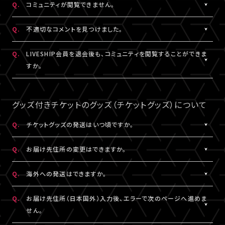
Q.
コミュニティが閲覧できません。
ャット機能のニックネーム設定は連動されます。
コンテンツの投稿、コメント、リアクションはユーザーへ通知され
ません。
A.
コミュニティが表示されない場合は、コミュニティ機能実施期間外
Q.
不適切なコメントを見つけました。
であるか、対象外の視聴チケットを購入されている可能性がありま
す。
A.
コミュニティ機能ガイドライン
に反するコメントなどを見つけた場
Q.
LIVESHIP会員を退会後も、コミュニティを閲覧することができま
コミュニティの実施有無や、実施期間については、各公演のチケッ
合は、コメント内の「報告する」ボタンより管理者に報告をすること
すか。
ト販売ページなどでご確認ください。
ができます。
なお、通報機能は報告された当該コメントの削除を保証するもの
A.
LIVESHIP会員を退会された場合は、コミュニティ機能提供期間内
ではございません。
であってもご利用・閲覧いただけなくなります。
グッズ付きチケットのグッズ（チケットグッズ）について
なお、過去のコメント・リアクション及びニックネームは、LIVESHIP
会員を退会された場合でも引き続きコミュニティに掲載されます。
Q.
チケットグッズの発送はいつ頃ですか。
予めご了承ください。
A.
公演・券種により異なります。
Q.
お届け先住所の変更はできますか。
「マイページ」内「チケット購入情報」にて発送状況の確認ができま
す。
A.
購入後、「マイページ」内「チケット購入情報」にて、配送状況が「出
Q.
海外への発送はできますか。
※チケットグッズの発送後、「チケットグッズ発送完了のお知らせ」
荷準備前」の場合に変更が可能です。
メールが配信されます。
※発送先が日本国外の場合、購入後の住所変更はできません。予
A.
公演・券種により異なります。チケット販売ページにてご確認くださ
Q.
お届け先住所（日本国外）入力後、エラーで次のページへ進めま
通信の関係上、メールが届かない可能性もございますので、必ず、
めご了承ください。
い。
せん。
「マイページ」内「チケット購入情報」よりご確認ください。