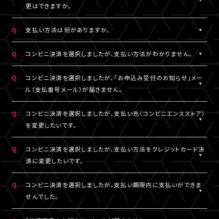
一切の責任を負いかねます。
更はできますか。
詳細はチケット販売ページでご確認ください。
※テレビ等での視聴をご希望の場合は、サンプル動画視聴ページ
A.
一度決済を完了された視聴チケットの券種変更・キャンセルは一切
でサンプル動画の映像と音声が正常に再生できることをご確認の
Q.
支払い方法は何がありますか。
お受けできません。
うえ、ご自身の判断で視聴チケットのご購入をご検討ください。
A.
クレジットカード決済、コンビニ決済がご利用いただけます。
Q.
コンビニ決済を選択しましたが、支払い方法がわかりません。
※クレジットカード決済の場合、即時決済となります。
決済の明細には「LIVESHIP」と表示されます。
※コンビニ決済の場合、お支払いがお済みでない場合のみ、券種
A.
コンビニ決済の支払い方法は、下記よりご確認ください。
Q.
コンビニ決済を選択しましたが、「お申込み受付のお知らせ」メー
変更・キャンセルが可能です。
ル（支払番号メール）が届きません。
■コンビニ決済支払い方法（手順4以降）
□ローソン・ミニストップ
A.
コンビニ決済を選択された場合、「お申込み受付のお知らせ」メー
Q.
コンビニ決済を選択しましたが、支払い先（コンビニエンスストア）
https://www.sbpayment.jp/support/how_to_pay/cvs/laws
ル（支払番号メール）は、視聴チケット販売ページでご入力いただ
を変更したいです。
□ファミリーマート
いたA!-ID（メールアドレス）宛に【@liveship.tokyo】ドメインから
https://www.sbpayment.jp/support/how_to_pay/cvs/famil
配信しております。
A.
コンビニ決済の支払先（コンビニエンスストア）を変更する場合は、
Q.
コンビニ決済を選択しましたが、支払い方法をクレジットカード決
□セイコーマート
“迷惑メール”として自動振り分け・受信拒否されていないかご確
「マイページ」内「チケット購入情報」より、支払先を変更したいチケ
済に変更したいです。
https://www.sbpayment.jp/support/how_to_pay/cvs/seico
認ください。
ットを選択。
「支払い方法・コンビニの変更」から、「コンビニ決済をキャンセル」
A.
コンビニ決済未入金の場合は、支払い方法をクレジットカード決済
Q.
コンビニ決済を選択しましたが、支払い期限内に支払いができま
支払番号は、「マイページ」内「チケット購入情報」にも記載されて
を押してください。
に変更していただけます。
せんでした。
おりますので、メールが未着の場合は上記をご確認のうえ、期限内
コンビニ決済のキャンセル後、再度「マイページ」内「チケット購入
「マイページ」内「チケット購入情報」より、支払方法を変更したいチ
にお手続きください。
情報」にアクセスいただくと、「新たに手続きする」というボタンが
ケットを選択。
A.
支払い期限を過ぎてしまった場合は、再度、チケット販売ページか