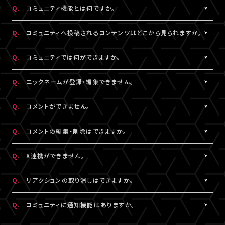
https://www.asmart.jp/support
数料については、ポイント付与対象外です。
Q.
コミュニティ機能とは何ですか。
A!-POINTは商品の発送後、約2週間で加算されます。
A.
配信視聴ページに投稿される期間限定コンテンツをお楽しみいた
ポイントの残高、有効期限、付与履歴については
A!-IDサイト
にロ
Q.
コミュニティへ投稿されるコンテンツはどこから見られますか。
だける機能です。
グイン後、マイページよりご確認いただけます。
コミュニティ機能が提供されている配信に限り、対象の視聴チケッ
A.
対象の視聴チケットを購入したA!-ID（メールアドレス）とパスワー
なお、LIVESHIPでのポイント利用はできません。A!-POINT・A!-ID
Q.
コミュニティでは何ができますか。
トを購入したユーザーのみがご利用・閲覧することができます。
ドでログインのうえ、配信視聴ページ内「スペシャル」から閲覧する
については
こちら
。
ことができます。
A.
配信視聴ページに投稿される期間限定コンテンツをお楽しみいた
Q.
ニックネームが登録・編集できません。
なお、各公演・視聴チケット種別によりコミュニティ機能の有無は
だけるほか、投稿されたコンテンツに対して、コメントやリアクショ
※ポイントの現金への換金はできません。
異なります。
ンをすることができます。
A.
※ポイントを他人に譲渡したり、別のA!-IDでの保有ポイントと合
コメントをするには、ニックネームの設定が必要です。
Q.
コメントができません。
また、コミュニティごと（配信ごと）に、コンテンツの内容や投稿頻
また、他のユーザーのコメントに対してもリアクションをすること
算してご使用いただく事はできません。
ニックネームは「マイページ」内「投稿設定」にて登録・変更が可能
度などは異なります。予めご了承ください。
ができます。
※正しくお支払いいただけなかった場合、付与したポイントを回収
です。
A.
コミュニティ機能ガイドライン
に反している可能性がございます。
Q.
コメントの編集・削除はできますか。
させていただく場合がございます。
絵文字・機種依存文字等が含まれている場合は登録できませんの
入力内容を変更してもコメントができない場合は
こちら
にお問い合
でご注意ください。
わせください。
A.
ご自身のコメントは「削除する」より削除することができます。
Q.
X連携ができません。
なお、ユーザーがニックネームを変更した場合であっても、過去の
ただし、一度投稿済みのコメントを編集することはできません。編
コメントのニックネームは変更されず、変更前のニックネームが表
集したい場合は、投稿済みのコメントを削除してから新たにコメン
A.
X連携は「マイページ」内「投稿設定」にて設定が可能です。
Q.
リアクションの取り消しはできますか。
示されます。
トしていただく必要がございます。
詳しくは
こちら
をご確認ください。
※ニックネームの登録・編集は配信視聴ページからも設定いただ
※X連携は配信視聴ページからも設定いただけます。
A.
ご自身でつけたリアクションは再度「♡」を押していただくことで取
Q.
コミュニティに通知機能はありますか。
けます。
※公演によってはX連携をご利用いただけない場合があります。
り消しすることができます。
※チャット機能が設定されている配信では、コミュニティ機能とチ
A.
現在、通知機能はございません。