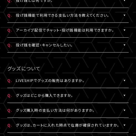
Q.
投げ銭とは何ですか。
なお、ユーザーがニックネームを変更した場合であっても、過去の
※公演によってはX連携をご利用いただけない場合があります。
欄上部「×」印）を押下すると、チャット非表示となります。 また、全
iOS：なし
チャットのニックネームは変更されず、変更前のニックネームが表
画面表示にした場合も、チャットは非表示になります。
A.
配信中にチップを送ることができる機能です。
Android：Chrome
Q.
投げ銭機能で利用できる支払い方法を教えてください。
示されます。
投げ銭機能をご利用の場合は、「マイページ」内「基本情報」にござ
※ニックネームの登録・編集は配信視聴ページからも設定いただ
います「決済情報」にてクレジットカード決済情報のご登録いただ
A.
クレジットカード決済をご利用いただけます。
Q.
アーカイブ配信でチャット・投げ銭機能は利用できますか。
けます。
くか、
投げ銭機能をご利用の場合は、「マイページ」内「基本情報」にござ
※コミュニティ機能が設定されている配信では、コミュニティ機能
配信中に配信視聴ページよりクレジットカード決済情報のご登録
います「決済情報」にてクレジットカード決済情報のご登録いただ
A.
公演により異なります。チケット販売ページなどでご確認ください。
Q.
投げ銭を確認・キャンセルしたい。
とチャット機能のニックネーム設定は連動されます。
をお願いいたします。
くか、
※公演によっては、投げ銭機能をご利用いただけない場合があり
配信中に配信視聴ページよりクレジットカード決済情報のご登録
A.
投げ銭をキャンセルすることはできません。投げ銭機能をご利用の
ます。
をお願いいたします。
場合は、金額に誤りがないか確認のうえ、ご利用ください。
グッズについて
なお、決済方法については今後追加される可能性がございます。
複数回クリックにより、重複課金となる可能性がございますので、
ご注意ください。
Q.
LIVESHIPでグッズの販売はありますか。
※ご利用になった投げ銭は「マイページ」内「投げ銭履歴」よりご
A.
グッズの販売有無は各配信により異なります。
確認いただけます。
Q.
グッズはどこから購入できますか。
A.
各配信視聴ページなどでご購入いただけます。
Q.
グッズ購入時の支払い方法は何がありますか。
LIVESHIPにご登録のA!-ID（メールアドレス）でログインのうえ、ご
利用ください。
A.
クレジットカード決済、コンビニ決済がご利用いただけます。
Q.
グッズは、カートに入れた時点で在庫が確保されていますか。
※グッズをご購入いただくには、LIVESHIPへの会員登録が必要と
なります。
A.
カートに入れた時点では在庫確保とはなりません。