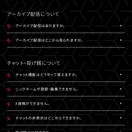
事前にサンプル動画の映像と音声が正常に再生できることをご確
公演によってはアーカイブ配信のみの視聴でも視聴チケットのご
A.
LIVESHIPの配信をより良い画質でご覧いただくには、インターネ
なスペースを入れると認証されませんので、ご注意ください。
認ください。
購入が可能です。券種や決済方法により販売期間や販売価格など
ットの安定した接続速度 (以下の表を参照) を確保していただくこ
アーカイブ配信について
が異なります。
とをお勧めします。
5.キーボードのNum Lock（ナムロック）が押されていませんか？
Q.
アーカイブ配信はありますか。
ノートパソコンをご利用の方は、Num Lockキーが外れた状態で行
QUALITY
ってください。
A.
公演により異なります。
必要速度
推奨速度
Q.
アーカイブ配信はどこから見られますか。
（解像度）
アーカイブ配信がある場合は、視聴チケットをお持ちの方に限りご
視聴いただけます。
A.
アーカイブ配信がある場合は、ライブ配信と同じ配信視聴ページ
1080P
15Mbps以上
20Mbps以上
公演によってはアーカイブ配信のみの視聴でも視聴チケットのご
でご視聴いただけます。
チャット・投げ銭について
購入が可能です。券種や決済方法により販売期間や販売価格など
配信視聴ページは、各公演のチケット販売ページ、「
マイページ
」
720P
6Mbps以上
9Mbps以上
が異なります。
内「チケット購入情報」よりアクセスいただけます。
Q.
チャット機能はどうやって使えますか。
※「決済完了のお知らせ」メールでもご案内しております。
A.
ライブ配信中にご利用いただけるサービスです。
480P
2Mbps以上
3Mbps以上
Q.
ニックネームが登録・編集できません。
ただし、公演によってはチャット機能をご利用いただけない場合が
あります。
A.
チャットをするには、ニックネームの設定が必要です。
360P
0.8Mbps以上
1.2Mbps以上
Q.
X連携ができません。
詳細はチケット販売ページでご確認ください。
ニックネームは「
マイページ
」内「投稿設定」にて登録・変更が可能
です。
A.
X連携は「
マイページ
」内「投稿設定」にて設定が可能です。
解像度が選択できる推奨ブラウザは下記のとおりです。
Q.
チャットの非表示はどこからできますか。
絵文字・機種依存文字等が含まれている場合は登録できませんの
詳しくは
こちら
をご確認ください。
Windows：Chrome、Firefox、Edge
でご注意ください。
※X連携は配信視聴ページからも設定いただけます。
A.
チャット欄下部の「チャットを非表示」（スマートフォンではチャット
Mac：Chrome、Firefox