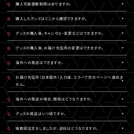
Q.
購入可能個数制限はありますか。
※LIVESHIPへの会員登録については
［Q:LIVESHIPを利用するに
ご注文手続きが完了した時点で在庫確保となります。
はどうすればいいですか。］
をご参照ください。
ただしコンビニ決済をご利用の場合、支払い期限を過ぎると在庫
A.
公演・グッズにより異なります。グッズ商品詳細ページなどでご確
Q.
購入したグッズはどこから確認できますか。
確保はリセットされますので予めご了承ください。
認ください。
A.
「決済完了のお知らせ」メール、または「マイページ」内「グッズ購入
Q.
グッズの購入後、キャンセル・変更などはできますか。
情報」よりご確認いただけます。
A.
お客様都合による商品購入後の注文内容の変更・キャンセル・返
Q.
グッズの購入後、お届け先住所の変更はできますか。
品・交換は一切お受けできません。
また、一度決済を完了された決済手段を変更することもできません
A.
購入後、「マイページ」内「グッズ購入情報」にて、配送状況が「出荷
Q.
海外への発送はできますか。
のでご注意ください。
準備前」の場合に変更が可能です。
※発送先が日本国外の場合、購入後の住所変更はできません。予
A.
公演・グッズにより異なります。グッズ商品詳細ページなどでご確
Q.
お届け先住所（日本国外）入力後、エラーで次のページへ進めま
めご了承ください。
認ください。
せん。
A.
日本国外の郵便番号をご入力する際、システムの仕様上、正しく郵
Q.
海外への発送の場合、関税はどうなりますか。
便番号を入力しているにも関わらずエラーとなる場合がございま
す。
A.
関税はお客様ご自身でお支払いください。関税の計算は各国税関
Q.
グッズの発送はいつ頃ですか。
その場合は、末尾1桁か2桁を削除、もしくは未記入にてお手続きを
の判断によります。
お試しください。
また、現地税関での商品配達停止に関しては、当サービスは一切
A.
公演・グッズにより異なります。「マイページ」内「グッズ購入情報」
Q.
複数回注文をしましたが、送料はどうなりますか。
の責任を負いかねます。
にて発送状況の確認ができます。