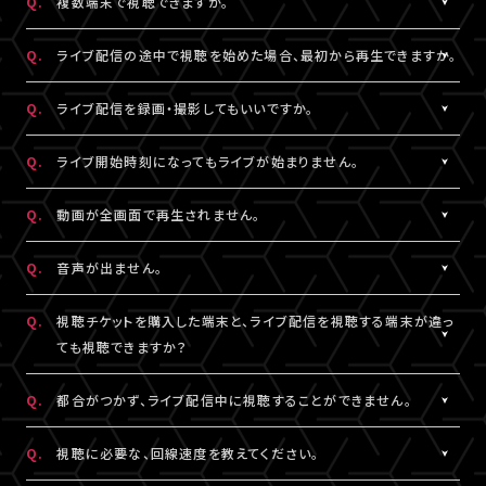
Q.
複数端末で視聴できますか。
※コンビニ決済にてお申込みをされている場合、お支払い（ご入
用されているメールアドレスをご確認のうえ、改めてログインをお
スマートフォン、タブレットをご利用の場合、LINEやメール等のアプ
有線接続、もしくはWi-Fiのご利用を推奨いたします。お客様の視聴
金）完了後にご視聴いただけます。
▼以下もあわせてご確認ください。
試しください。
リ内ブラウジングではなく、指定のブラウザ（iPhone・iPadの場合
環境に伴う閲覧の不具合に関しては、当サービスは一切の責任を
A.
チケット1枚につき1端末まで視聴可能となっております。
Q.
ライブ配信の途中で視聴を始めた場合、最初から再生できますか。
1.ご登録のA!-ID（メールアドレス）とは別のメールアドレスをご利
※「決済完了のお知らせ」メールをお受取りいただいているA!-
は「Safari」、Androidの場合は「Chrome」）で当サービスをご利
負いかねます。
複数端末でのログインが検知された場合には、一方の端末がログ
用になっていませんか？
ID（メールアドレス）にてログインしてください。
用ください。
アウトされます。
A.
ライブ配信の途中からご利用の場合は、視聴開始された時点から
Q.
ライブ配信を録画・撮影してもいいですか。
の再生となります。
2.推奨環境からお試しいただいていますか？
3.全て半角英数で入力できていますか？
A.
原則、カメラ・スマートフォンなどによる画面録画・撮影・録音は禁
Q.
ライブ開始時刻になってもライブが始まりません。
ご利用の環境が推奨環境でない場合、正常にページ遷移ができな
必ず半角数字でご入力ください。全角入力ではログインできませ
止いたします。
い可能性がございます。推奨環境は
こちら
よりご確認ください。
ん。
ただし各配信で別途案内があった場合はこれに限りません。
A.
リロード（再読み込み）をお試しいただき、視聴ページを更新してく
Q.
動画が全画面で再生されません。
スマートフォン、タブレットをご利用の場合、LINEやメール等のアプ
録画・撮影・録音を許可する案内のない配信でSNSや動画サイトな
ださい。
リ内ブラウジングではなく、指定のブラウザ（iPhone・iPadの場合
4.スペースが入っていませんか？
どへの無断転載・共有を行った場合、法的責任に問われる場合が
※リロード（再読み込み）方法はご利用端末により異なります。
A.
視聴画面の右下にある四角いボタンを押すと、全画面での表示に
Q.
音声が出ません。
は「Safari」、Androidの場合は「Chrome」）で当サービスをご利
入力の際、前後にスペースが入っていないかご確認ください。不要
ございます。
切り替わります。 全画面での視聴中に同じボタンを押すと、元の画
用ください。
なスペースを入れると認証されませんので、ご注意ください。
面サイズに戻ります。
A.
視聴ページの動画配信プレイヤーがミュート（消音）になっていな
Q.
視聴チケットを購入した端末と、ライブ配信を視聴する端末が違っ
いかをご確認ください。
ても視聴できますか？
3.全て半角英数で入力できていますか？
5.キーボードのNum Lock（ナムロック）が押されていませんか？
また、ご利用の端末がマナーモードになっていないか、音量設定が
必ず半角数字でご入力ください。全角入力ではログインできませ
ノートパソコンをご利用の方は、Num Lockキーが外れた状態で行
小さくなっていないかをご確認ください。
A.
視聴チケットをご購入いただいた際と同じA!-ID（メールアドレス）・
Q.
都合がつかず、ライブ配信中に視聴することができません。
ん。
ってください。
パスワードでログインいただければ、端末が違ってもご視聴いただ
けます。
A.
アーカイブ配信がある場合は、視聴チケットをお持ちの方に限りご
Q.
視聴に必要な、回線速度を教えてください。
4.スペースが入っていませんか？
ライブ配信を視聴する端末が
推奨環境
であることをご確認のうえ、
視聴いただけます。
入力の際、前後にスペースが入っていないかご確認ください。不要