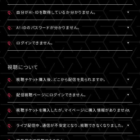
状態など詳細を記載のうえ、
ける共通の会員ID（無料）です。
こちら
よりお問い合わせください。
※A!-IDについては
［Q:A!-IDとは何ですか？］
をご参照ください。
A.
ご入力いただいたメールアドレス宛に【@liveship.tokyo】ドメイ
Q.
自分がA!-IDを取得しているか分かりません。
・「A!SMART」でグッズを購入されたことがある場合は、その際に
ンから、認証コードをお知らせするメールを配信しております。
登録されたメールアドレスがA!-IDとなります。
“迷惑メール”として自動振り分け・受信拒否されていないかご確
A.
お持ちのメールアドレスのA!-ID取得有無は、
こちら
より確認するこ
Q.
A!-IDのパスワードが分かりません。
・A!-IDが必要なファンクラブ会員の場合、そちらで登録・連携され
認ください。
とができます。
たメールアドレスがA!-IDとなります。
※すでに「A!SMART」をご利用の方はA!-IDの取得が完了していま
A.
パスワードをお忘れの場合は、
こちら
よりパスワード再設定を行え
Q.
ログインできません。
・A!-ID（メールアドレス）をお持ちでない方は、LIVESHIP会員登録
※認証コードは発行より10分間有効です。
す。ご利用のA!-ID（メールアドレス）とパスワードでログインくださ
ます。
の過程で取得していただけます。
※未着の場合、改めて新規取得からお手続きください。
い。
A.
LIVESHIPにご登録のA!-ID（メールアドレス）とパスワードをご入
・お持ちのメールアドレスのA!-ID取得有無は、
こちら
より確認する
※複数回発行された場合は、一番新しい認証コードをご利用くだ
※A!-IDが必要なファンクラブ会員の場合、そちらで登録・連携され
力ください。
視聴について
ことができます。
さい。
たメールアドレスがA!-IDとなります。
※パスワードをお忘れの場合は、
こちら
よりパスワード再設定を行
えます。
Q.
視聴チケット購入後、どこから配信を見られますか。
その他、A!-IDに関する詳細は
こちら
にてご確認ください。
A.
LIVESHIPにてチケットを購入の場合、配信視聴ページにログイン
▼以下もあわせてご確認ください。
Q.
配信視聴ページにログインできません。
のうえ、ご視聴いただけます。
1.ご登録のA!-ID（メールアドレス）とは別のメールアドレスをご利
配信視聴ページは、各公演のチケット販売ページ、「マイページ」
A.
配信視聴ページにログインいただくには視聴チケットをご購入さ
用になっていませんか？
Q.
視聴チケットを購入したが、マイページに購入情報がありません。
内「チケット購入情報」よりアクセスいただけます。
れたA!-ID（メールアドレス）と、ご自身で設定したパスワードをご入
※「決済完了のお知らせ」メールでもご案内しております。
力ください。
A.
視聴チケットをご購入されたA!-ID（メールアドレス）と、異なるA!-
2.推奨環境からお試しいただいていますか？
Q.
ライブ配信中、通信が不安定となり、視聴できなくなりました。
※アーカイブ配信がある場合、同じページからご視聴いただけま
※パスワードをお忘れの場合は、
こちら
よりパスワード再設定を行
ID（メールアドレス）でログインされている可能性がございます。
ご利用の環境が推奨環境でない場合、正常にページ遷移ができな
す。
えます。
画面右上からログアウトしていただき、@以降が異なるなど、ご利
A.
い可能性がございます。推奨環境は
本配信の視聴には高速・大容量のデータ通信が必要となります。
こちら
よりご確認ください。