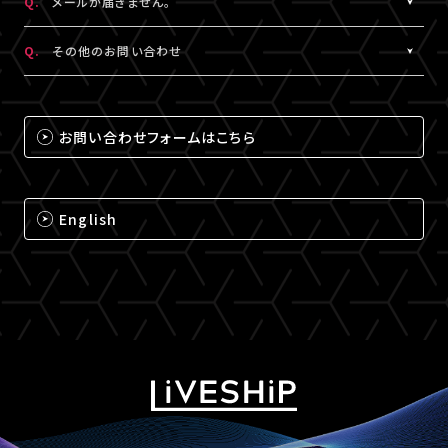
Q.
メールが届きません。
（iPhone・iPadの場合は「Safari」、Androidの場合は
A.
メールが届かない場合は、下記ドメインの受信設定をお願いいた
「Chrome」）にて閲覧ください。
Q.
その他のお問い合わせ
します。
なお、MY BOXで配信されるコンテンツは、視聴プレイヤーに
※メールの再配信はできません。迷惑メールフォルダをご確認くだ
A.
それ以外のお問い合わせについては、下記のいずれかの方法でお
ChromecastとAirPlayのアイコンは表示されません。予めご了承
さい。
問い合わせください。
ください。
お問い合わせフォームはこちら
@liveship.tokyo
【LIVESHIPお問い合わせ窓口】
@id.amob.jp
https://liveship.tokyo/mob/form/inquAdd.php?site=LS
English
グッズ配送・お届け済み商品に関して
【A!SMART お問い合わせ窓口】
https://www.asmart.jp/support