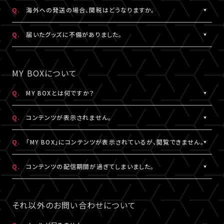
日本国外の郵便番号をご入力する際に、正しく入力しているにも関
A.
日本国外の郵便番号を入力する際、システムの仕様上、正しく郵便
Q.
海外への発送の場合、関税はどうなりますか。
わらずシステムの仕様上エラーとなる場合がございます。
番号を入力しているにも関わらずエラーとなる場合がございます。
その場合は、末尾1桁か2桁を削除、もしくは未記入にてお手続きを
その場合は、末尾1桁か2桁を削除、もしくは未記入にてお手続きを
A.
関税はお客様ご自身でお支払いください。関税の計算は各国税関
Q.
届いたグッズに不備がありました。
お試しください。
お試しください。
の判断によります。
また、現地税関での商品配達停止に関しては、当サービスは一切
A.
お手数ですが、詳細を記載のうえ、商品到着後14日以内に下記よ
なお、日本国外への配送はDHLを利用しております。
の責任を負いかねます。
りお問い合わせください。
MY BOXについて
DHLが配送対象としていない国・地域への配送はできかねます。
DHLにおきましては現地カスタマーサービスにお問い合わせくだ
予め、ご了承ください。
さい。
グッズ配送・お届け済み商品に関して
Q.
MY BOXとは何ですか？
http://www.dhl.com/en/contact_center.html
【A!SMART お問い合わせ窓口】
A.
ご購入の視聴チケットやグッズの条件に応じて、動画や画像などの
https://www.asmart.jp/support
Q.
コンテンツが表示されません。
コンテンツが配信される機能です。
コンテンツの配信がある場合、視聴チケットやグッズを購入したA!-
A.
コンテンツが表示されない場合は、コンテンツ配信期間外である
Q.
「MY BOX」にコンテンツが表示されているが、閲覧できません。
ID（メールアドレス）とパスワードでログインのうえ、「マイページ」
か、配信対象外の視聴チケットやグッズを購入されている可能性が
内「MY BOX」から確認することができます。
あります。
A.
コンテンツが「MY BOX」に表示されているにも関わらず閲覧でき
Q.
コンテンツの配信期間が過ぎてしまいました。
コンテンツの配信有無や、配信期間については、各公演のチケット
コンテンツ配信期間は、各公演のチケット販売ページやグッズ商品
ない場合、コンテンツ配信期間を経過したか、ご利用端末が推奨環
販売ページやグッズ商品詳細ページ、MY BOXなどでご確認くださ
詳細ページ、MY BOXなどでご確認ください。
境ではない可能性があります。
A.
配信期間終了後のコンテンツは、再配信いたしません。予めご了承
い。
※チケットの購入情報は、「マイページ」内「チケット購入情報」にて
推奨環境は
こちら
よりご確認ください。
ください。
それ以外のお問い合わせについて
ご確認ください。
スマートフォン、タブレットをご利用の場合、LINEやメール等のアプ
リ内ブラウジングではなく、推奨環境にある指定のブラウザ