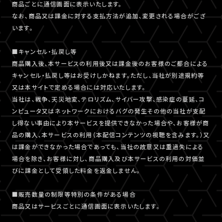
商品ごとに通信画面に表示いたします。
なお、商品又は課金に対する支払方法が追加、変更される場合がござ
います。
■キャンセル・払戻し等
商品購入後、本サービスの利用後又は課金後のお客様のご都合による
キャンセル・払戻し等はお受けしかねます。ただし、当社が別途規約等
又は本サイトで定める場合には対応いたします。
当社は、戦争、天災地変、テロリズム、サイバー攻撃、感染症の蔓延、コ
ンピュータ又はネットワークにおけるバグの発生その他の当社が支配
し得ない事由により本サービスを提供できなかった場合や、お客様が商
品の購入、本サービスの利用（本配信コンテンツの視聴を含みます。）又
は課金ができなかった場合であっても、当社の故意又は重過失による
場合を除き、お客様に対し、商品購入及び本サービスの利用の対価並
びに課金として受領した料金を返金しません。
■販売数量の制限等特別の条件がある場合
商品又はサービスごとに通信画面に表示いたします。