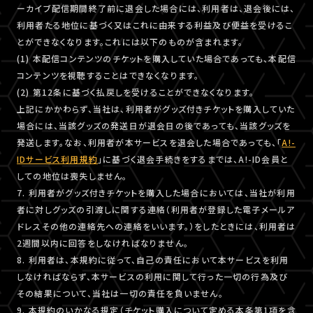
ーカイブ配信期間終了前に退会した場合には、利用者は、退会後には、
利用者たる地位に基づく又はこれに由来する利益及び便益を受けるこ
とができなくなります。これには以下のものが含まれます。
(1) 本配信コンテンツのチケットを購入していた場合であっても、本配信
コンテンツを視聴することはできなくなります。
(2) 第12条に基づく払戻しを受けることができなくなります。
上記にかかわらず、当社は、利用者がグッズ付きチケットを購入していた
場合には、当該グッズの発送日が退会日の後であっても、当該グッズを
発送します。なお、利用者が本サービスを退会した場合であっても、「
A!-
IDサービス利用規約
」に基づく退会手続きをするまでは、A!-ID会員と
しての地位は喪失しません。
7. 利用者がグッズ付きチケットを購入した場合においては、当社が利用
者に対しグッズの引渡しに関する連絡（利用者が登録した電子メールア
ドレスその他の連絡先への連絡をいいます。）をしたときには、利用者は
2週間以内に回答をしなければなりません。
8. 利用者は、本規約に従って、自己の責任において本サービスを利用
しなければならず、本サービスの利用に関して行った一切の行為及び
その結果について、当社は一切の責任を負いません。
9. 本規約のいかなる規定（チケット購入について定める本条第1項を含