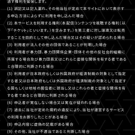
消す権利を留保します。
(1) 誤記又は記入漏れ、その他当社が定めて本サイトにおいて表示す
る申込方法によらずに利用を申し込んだ場合
(2) 本サービスを利用する権利（本配信コンテンツを視聴する権利（以
下「チケット」といいます。）を含みます。）を第三者に対し譲渡又は転売
することを目的として申し込んだ場合又はその疑いが認められる場合
(3) 利用者が法人その他の団体であることが判明した場合
(4) 利用者が暴力団、暴力団関係企業・団体その他の反社会的組織に
所属する場合及び暴力団員又はこれらと密接な関係を有する者である
と合理的に判断される場合
(5) 利用者が日本政府もしくは外国政府が経済制裁の対象として指定
する者又は日本政府もしくは外国政府が経済制裁の対象として指定す
る国もしくは地域の居住者に該当し又はこれらの者と密接な関係を有
する者であると合理的に判断される場合
(6) 申込者が実在しない場合又は実在が疑われる場合
(7) 過去に当社が定めた規約の違反により、当社が運営するサービス
の利用をお断りしたことがある場合
(8) 申込内容に虚偽の記載がある場合
(9) その他、当社が不適当であると判断した場合