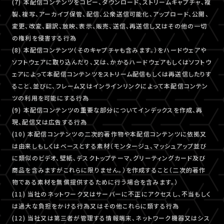
(7) 本配信コンテンツをコピー、ダウンロード、ストリームキャプチャ、複
製、複写、アーカイブ保管、配信、公衆送信可能化、アップロード、公開、
変更、改変、翻訳、放映、表示、販売、送信、再送信し又はその他の一切
の権利を侵害する行為
(8) 本配信コンテンツ（そのキャプチャも含みます。）をハードウェアや
ソフトウェアに取り込んだり、又は、かかるハードウェアもしくはソフトウ
ェアによって本配信コンテンツをストリーム配信もしくは再送信したりす
ること、並びに、フレーム又はインラインリンクによって本配信コンテン
ツの利用を可能にする行為
(9) 本配信コンテンツの重要な部分についてインデックスを作成、再
現、配信又は広告する行為
(10) 本配信コンテンツの二次的著作物や本配信コンテンツに依拠又
は由来しもしくはベースとする素材（モンタージュ、マッシュアップ並び
に類似のビデオ、壁紙、デスクトップテーマ、グリーティングカード及び
商品を含みますがこれらに限りません。）を作成すること（二次的著作
物である素材を無償提供するために行う場合を含みます。）
(11) 当社のネットワーク又はサーバーに不正にアクセスし、不当もしく
は過大な負担をかける行為又はその他これらに類する行為
(12) 当社又は第三者が管理する情報端末、ネットワーク機器又はシス