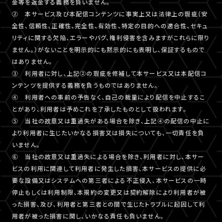
金等を返金する義務を負いません。
② 本サービス及び本配信コンテンツに事実上又は法律上の瑕疵（安
全性、信頼性、正確性、完全性、有効性、特定の目的への適合性、セキュ
リティに関する欠陥、エラーやバグ、権利侵害を含みますがこれらに限り
ません。）がないことを明示的にも黙示的にも表明し、保証するもので
はありません。
③ 利用者に対し、上記②の瑕疵を修補して本サービス又は本配信コ
ンテンツを提供する義務を負うものではありません。
④ 利用者への事前の予告なく、自己の裁量により配信を中止するこ
とがあり、利用者は予めこれを了承したものとして扱われます。
⑤ 当社の故意又は重過失がある場合を除き、上記④の配信の中止に
より利用者に生じたいかなる損害又は損失についても、一切責任を負
いません。
⑥ 当社の故意又は重過失による場合を除き、利用者に対し、本サー
ビスの利用に関連して利用者に発生した損害、本サービスの提供に必
要な設備又はシステムへの第三者による不正侵入、本サービスの一時
停止もしくは利用制限、本規約の変更又は契約解除により利用者が被
った損害、及び、利用者と第三者との間で生じたトラブルに起因して利
用者が被った損害に関し、いかなる責任も負いません。