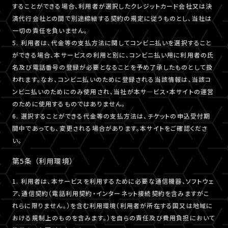
することができる場合、利用者が選択したクレジットカード会社又は決
済代行会社との間で別途締結する契約の規定に従うものとし、当社は
一切の責任を負いません。
5. 利用者は、代金等の支払方法に関してコンビニ払いを選択すること
ができる場合、本サービスの利用と別に、コンビニ払い用に利用者の氏
名及び電話番号の登録が必要となることを予め了承したものとして扱
われます。なお、コンビニ払いのために登録される当該情報は、当該コ
ンビニ払いのためにのみ使用され、当社が本サ―ビス・本サイトの運営
のために使用するものではありません。
6. 選択することができる代金等の支払方法は、チケットの申込受付期
間中であっても、変更される場合があります。本サイトをご確認くださ
い。
第5条 （利用環境）
1. 利用者は、本サービスを利用するために必要な通信機器、ソフトウェ
ア、通信契約（電話利用契約・インターネット接続契約を含みますがこ
れらに限りません。）を含む利用環境（利用者が所在する国又は地域に
おける規制上のものを含みます。）を自らの責任及び費用負担において