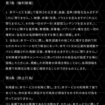
第7条 （権利帰属）
1. 本サービスを通じて提供される文章、楽曲、音声（歌唱を含みますが
これに限りません。）、映像、肖像（写真、イラストを含みますがこれらに
限りません。）、その他一切のデータ（本配信コンテンツを含みます。）、
本サイトに関する著作権、商標権、肖像権、パブリシティ権を含む一切の
権利は、当社又は当該権利を有する第三者に帰属します。
2. 当社は、本サービスに関し、販売促進その他これに類する目的で何
らかのキャンペーンを行う場合において、本サイト又は公演内容掲載サ
イトに掲載された情報（文章、肖像を含みますがこれらに限りません。）
を利用者が当該キャンペーンに則ってSNSその他当社が指定する場に
投稿したときには、掲載した利用者の承諾を得ることなく、当該投稿を
無償で利用又は第三者に提供することができるものとします。
第8条 （禁止行為）
利用者は、本サービスの利用に際し、また、本サービスの利用終了後で
あっても、次の各号に該当する行為及び該当するおそれのある行為を
行ってはなりません。
(1) 有償であるか無償であるかを問わず、チケット、本サービスに関して