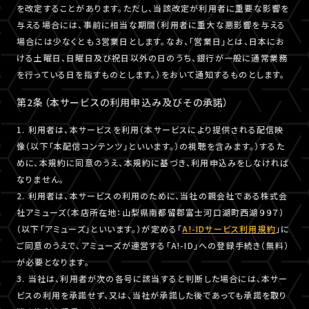
を改定することがあります。ただし、当該改定が利用者に重要な影響を
与える場合には、事前に相当な期間（利用者に重大な悪影響を与える
場合には少なくとも３営業日とします。なお、「営業日」とは、日本にお
ける土曜日、日曜日及び祝日以外の日のうち、銀行が一般に通常業務
を行っている日を指すものとします。）をおいて通知するものとします。
第2条（本サービスの利用申込み及びその承諾）
1. 利用者は、本サービスを利用（本サービスにより提供される配信映
像（以下「本配信コンテンツ」といいます。）の視聴を含みます。）するた
めに、本規約に同意のうえ、本規約に基づき、利用申込みをしなければ
なりません。
2. 利用者は、本サービスの利用のために、当社の親会社である株式会
社アミューズ（本店所在地：山梨県南都留郡富士河口湖町西湖９９７）
（以下「アミューズ」といいます。）が定める「
A!-IDサービス利用規約
」に
ご同意のうえで、アミューズが運営する「A!-ID」への登録手続き（無料）
が必要となります。
3. 当社は、利用者が次の各号に該当すると判断した場合には、本サー
ビスの利用を承諾せず、又は、当社が承諾した後であっても承諾を取り