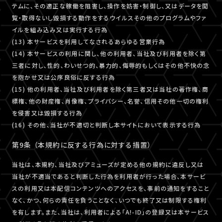
テムに、その適正な稼働を阻害し、操作を妨害・制御し、又はデータを閲
覧・取得ないし毀損する動作をするウイルスその他のプログラムやファ
イルを組み込み又は実行する行為
(13) 本サービスを利用してなされるあらゆる営業行為
(14) 本サービスの利用に関し、他の利用者、当社及び利用者を除く第
三者に対し、性的、わいせつ的、暴力的、侮辱的もしくはその他不快の念
を抱かせ又は公序良俗に反する行為
(15) 他の利用者、当社及び利用者を除く第三者又は当社の著作権、商
標権、他の財産権、肖像権、プライバシー、名誉、信用その他一切の権利
を侵害又は毀損する行為
(16) その他、当社が不適切と判断し本サイトにおいて表示する行為
第9条 （本規約に反する行為に対する措置）
当社は、本規約、当社及びアミューズが定める他の規約に違反し又は
当社が不適当であると判断した行為を利用者が行った場合、本サービ
スの利用又は本配信コンテンツへのアクセスを、事前の通知をすること
なく、かつ、何らの責任を負うことなく、いつでも終了又は制限する権利
を有します。また、当社は、利用者による「A!-ID」の登録又は本サービス