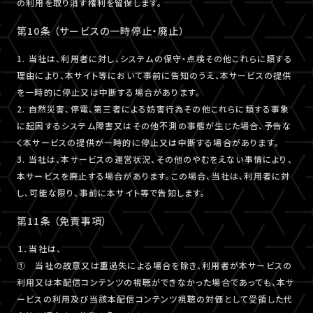
の利用を取り消す権利を留保します。
第10条 （サービスの一時停止・廃止）
1. 当社は、利用者に対し、システムの保守・点検その他これらに類する
理由により、本サイト等において事前に告知のうえ、本サービスの提供
を一時的に停止又は中断する場合があります。
2. 自然災害、停電、第三者による妨害行為その他これらに類する事象
に起因するシステム障害又はその他不測の事態が生じた場合、予告な
く本サービスの提供が一時的に停止又は中断する場合があります。
3. 当社は、本サービスの運営状況、その他のやむをえない事情により、
本サービスを廃止する場合があります。この場合、当社は、利用者に対
し、可能な限り、事前に本サイト等で告知します。
第11条 （免責事項）
１．当社は、
① 当社の故意又は重過失による場合を除き、利用者が本サービスの
利用又は本配信コンテンツの視聴ができなかった場合であっても、本サ
ービスの利用及び当該本配信コンテンツ視聴の対価として受領した代