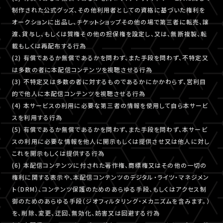
制作された公式グッズ、その他利用者としての資格に基づいた権利を
オークションに出品し、チケットショップその他の場で第三者に転売、譲
渡、貸与し、もしくは質権その他の担保権を設定し、又は、無断複製、転
載もしくは再配布する行為
(2) 有償であるか無償であるかを問わず、また手段を問わず、不特定又
は多数の者に本配信コンテンツを視聴させる行為
(3) 不特定又は多数の者に対するものであるかにかかわらず、営利目
的で他人に本配信コンテンツを視聴させる行為
(4) 本サービスの利用に必要な第三者の情報を使用して自ら本サービ
スを利用する行為
(5) 有償であるか無償であるかを問わず、また手段を問わず、本サービ
スの利用に必要な情報を他人に開示もしくは提供させ又は他人に対し
これを開示もしくは提供する行為
(6) 本配信コンテンツに付された著作権、商標権又はその他の一切の
権利に関する表示や、本配信コンテンツのデジタル・ライツ・マネジメン
ト（DRM）、コンテンツ保護のためのあらゆる手段、もしくはアクセス制
御のためのあらゆる手段（ジオフィルタリング・メカニズムを含みます。）
を、削除、変更、迂回、無効化、妨害又は回避する行為