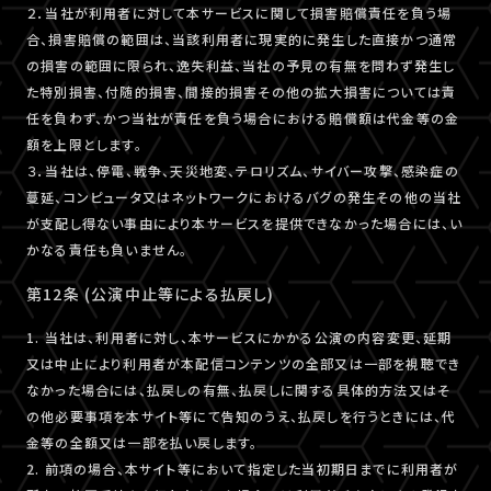
２．当社が利用者に対して本サービスに関して損害賠償責任を負う場
合、損害賠償の範囲は、当該利用者に現実的に発生した直接かつ通常
の損害の範囲に限られ、逸失利益、当社の予見の有無を問わず発生し
た特別損害、付随的損害、間接的損害その他の拡大損害については責
任を負わず、かつ当社が責任を負う場合における賠償額は代金等の金
額を上限とします。
３．当社は、停電、戦争、天災地変、テロリズム、サイバー攻撃、感染症の
蔓延、コンピュータ又はネットワークにおけるバグの発生その他の当社
が支配し得ない事由により本サービスを提供できなかった場合には、い
かなる責任も負いません。
第12条 (公演中止等による払戻し)
1. 当社は、利用者に対し、本サービスにかかる公演の内容変更、延期
又は中止により利用者が本配信コンテンツの全部又は一部を視聴でき
なかった場合には、払戻しの有無、払戻しに関する具体的方法又はそ
の他必要事項を本サイト等にて告知のうえ、払戻しを行うときには、代
金等の全額又は一部を払い戻します。
2. 前項の場合、本サイト等において指定した当初期日までに利用者が