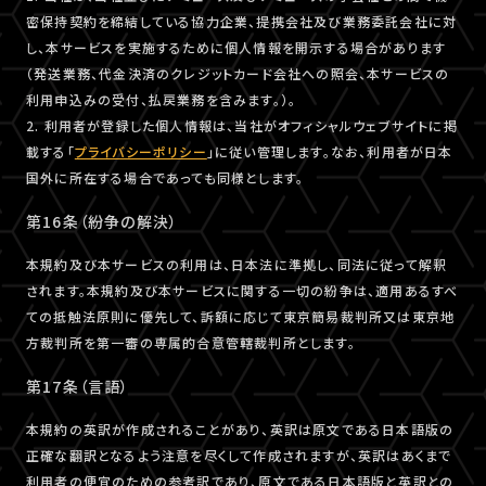
密保持契約を締結している協力企業、提携会社及び業務委託会社に対
し、本サービスを実施するために個人情報を開示する場合があります
（発送業務、代金決済のクレジットカード会社への照会、本サービスの
利用申込みの受付、払戻業務を含みます。）。
2. 利用者が登録した個人情報は、当社がオフィシャルウェブサイトに掲
載する「
プライバシーポリシー
」に従い管理します。なお、利用者が日本
国外に所在する場合であっても同様とします。
第16条（紛争の解決）
本規約及び本サービスの利用は、日本法に準拠し、同法に従って解釈
されます。本規約及び本サービスに関する一切の紛争は、適用あるすべ
ての抵触法原則に優先して、訴額に応じて東京簡易裁判所又は東京地
方裁判所を第一審の専属的合意管轄裁判所とします。
第17条（言語）
本規約の英訳が作成されることがあり、英訳は原文である日本語版の
正確な翻訳となるよう注意を尽くして作成されますが、英訳はあくまで
利用者の便宜のための参考訳であり、原文である日本語版と英訳との