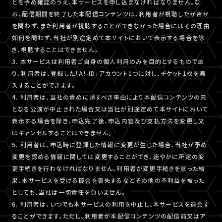
とを予め確認のうえ、本サービスを申し込まなければなりません。な
お、配信期間を終了した本配信コンテンツは、利用者が視聴したか否か
を問わず、また利用者が視聴することができなかった場合にはその理由
如何を問わず、当社が別途定めて本サイトにおいて表示する場合を除
き、視聴することはできません。
3. 本サービスは利用者ご自身の個人利用のみを目的とするものであ
り、利用者は、登録した「A!-ID」アカウント1つに対し、チケット1枚を購
入することができます。
4. 利用者は、当社の責めに帰すべき事由により本配信コンテンツの元
となる公演が中止された場合又は当社が別途定めて本サイトにおいて
表示する場合を除き、申込完了後、申込内容及び支払方法を変更し又
はキャンセルすることはできません。
5. 利用者は、申込時に登録した情報に変更が生じた場合、当社が予め
変更を認める情報に関しては変更することができ、速やかに所定の変
更手続きを行わなければなりません。利用者が変更手続きを怠った結
果、本サービスを受ける機会を喪失するなどその他の不利益を被った
としても、当社は一切責任を負いません。
6. 利用者は、いつでも本サービスの利用を中止し、本サービスを退会す
ることができます。ただし、利用者が本配信コンテンツの配信前又はア