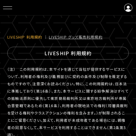
ログイン
会員登録
LIVESHIP 利⽤規約
｜
LIVESHIP グッズ販売利⽤規約
LIVESHIP 利用規約
（注） この利用規約は、本サイトを通じて当社が提供するサービスに
ついて、利用者の権利及び義務並びに契約の条件及び制限を規定する
ものですので、注意深くお読みください。特に、この利用規約は、日本法
に準拠しており（第16条）、また、本サービスに関する紛争解決はすべて
の抵触法原則に優先して東京簡易裁判所又は東京地方裁判所が専属
合意管轄であるため（第16条）、利用者の現地法での権利（陪審員裁判
を受ける権利やクラスアクションの権利を含みます。）が制限されるこ
とにご留意ください。加えて、利用者が未成年者である場合には、親権
者の同意なくして、本サービスを利用することはできません（第2条第5
項）。