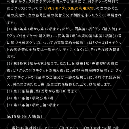
利用者がグッズ付きチケットを購入する場合には、同チケットの特典で
あるグッズについては「
LIVESHIPグッズ販売利用規約
」の次の各号記
載の規定が、次の各号記載の読替え又は削除を伴ったうえで、準用され
ます。
(1) 第7条第1項から第12項まで。ただし、同条第1項「グッズ購入時」は
「グッズ付きチケット購入時」に、同条第7項「本規約第8条第1項第(1)号
に基づき当該グッズについての売買契約を解除し」は「グッズ付きチケッ
トの代金等の全額又は一部を払い戻すことなく」に、それぞれ読み替え
ます。
(2) 第9条第1項から第5項まで。ただし、同条第1項「売買契約の成立
後」は「グッズ付きチケットの購入後」に、同項「売買契約を解除」は「グッ
ズ付きチケットの代金等の全額又は一部の払戻し」に、それぞれ読み替
え、同条第2項ただし書「売買契約を解除した上で」は削除します。
(3) 第10条柱書、第(2)号から第(10)号まで
(4) 第13条第1項及び第2項
(5) 第16条第1項から第3項まで
第15条（個人情報）
1. 当社は、当社並びにアミューズ及びアミューズの子会社との間で機